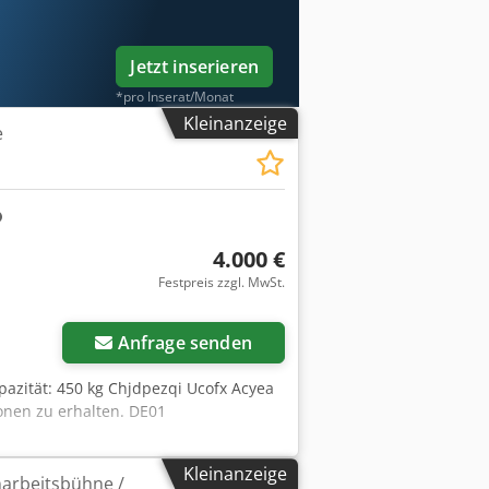
heit: 0,13 m nur Inneneinsatz: nein
kte für Rückhaltsysteme(PSA)
i Ewecyja
Jetzt inserieren
*pro Inserat/Monat
Kleinanzeige
e
4.000 €
Festpreis zzgl. MwSt.
Anfrage senden
pazität: 450 kg Chjdpezqi Ucofx Acyea
onen zu erhalten. DE01
Kleinanzeige
arbeitsbühne /