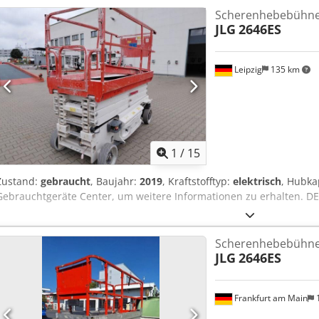
Scherenhebebühn
JLG
2646ES
Leipzig
135 km
1
/
15
Zustand:
gebraucht
, Baujahr:
2019
, Kraftstofftyp:
elektrisch
, Hubka
Gebrauchtgeräte Center, um weitere Informationen zu erhalten. DE
Scherenhebebühn
JLG
2646ES
Frankfurt am Main