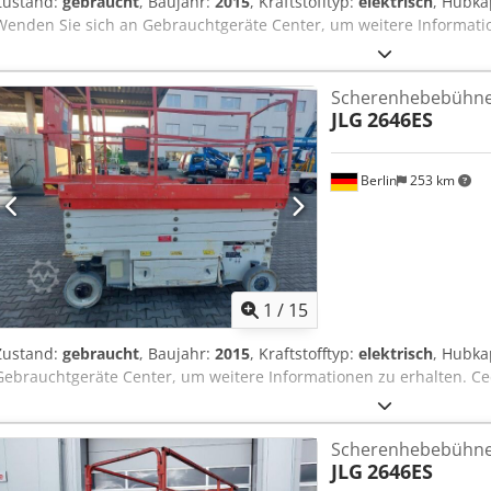
Zustand:
gebraucht
, Baujahr:
2015
, Kraftstofftyp:
elektrisch
, Hubka
Wenden Sie sich an Gebrauchtgeräte Center, um weitere Informati
Scherenhebebühn
JLG
2646ES
Berlin
253 km
1
/
15
Zustand:
gebraucht
, Baujahr:
2015
, Kraftstofftyp:
elektrisch
, Hubka
Gebrauchtgeräte Center, um weitere Informationen zu erhalten. Ce
Scherenhebebühn
JLG
2646ES