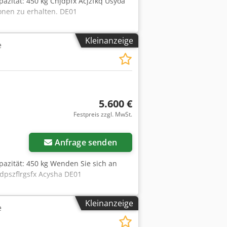
pazität: 450 kg Chjdpfx Acjzfkq Usyoa
onen zu erhalten. DE01
Kleinanzeige
e
5.600 €
Festpreis zzgl. MwSt.
Anfrage senden
pazität: 450 kg Wenden Sie sich an
dpszflrgsfx Acysha DE01
Kleinanzeige
e