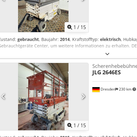
1
/
15
Zustand:
gebraucht
, Baujahr:
2014
, Kraftstofftyp:
elektrisch
, Hubka
Gebrauchtgeräte Center, um weitere Informationen zu erhalten. D
Scherenhebebühn
JLG
2646ES
Dresden
230 km
1
/
15