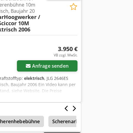
herenbühne 10m
isch, Baujahr 20
arHoogwerker /
Sciccor 10M
trisch 2006
3.950 €
VB zzgl. MwSt.
Anfrage senden
Kraftstofftyp:
elektrisch
, JLG 2646ES
risch, Baujahr 2006 Ein Video kann per
nd, siehe Website. Die Preise
einen wechselnden Lagerbestand an
Lieferungen erfolgen zu
nsere Allgemeinen
 können Sie unverbindlich einen
cherenhebebühne
Scherenarbeitsbühne
 vor Ort sind. Van de Wert Trading B.V.