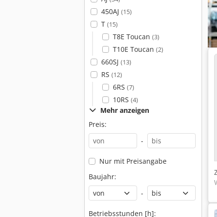
450AJ
(15)
T
(15)
T8E Toucan
(3)
T10E Toucan
(2)
660SJ
(13)
RS
(12)
6RS
(7)
10RS
(4)
Mehr anzeigen
Preis:
-
Nur mit Preisangabe
Baujahr:
-
Betriebsstunden [h]: