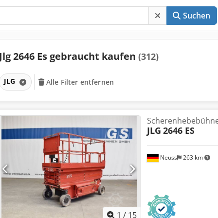
Suchen
Jlg 2646 Es gebraucht kaufen
(312)
JLG
Alle Filter entfernen
Scherenhebebühn
JLG
2646 ES
Neuss
263 km
1
/
15