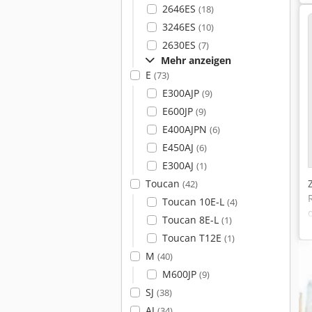
2646ES
(18)
3246ES
(10)
2630ES
(7)
Mehr anzeigen
E
(73)
E300AJP
(9)
E600JP
(9)
E400AJPN
(6)
E450AJ
(6)
E300AJ
(1)
Toucan
(42)
Toucan 10E-L
(4)
Toucan 8E-L
(1)
Toucan T12E
(1)
M
(40)
M600JP
(9)
SJ
(38)
AJ
(34)