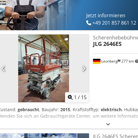
Geländer: 2,34/1,92 m Verfahrbar bis Arbeitshöhe: 9,90 m Bodenfrei
Eigengewicht: 2.710 kg Besonderheiten: weiße Reifen, Anschlagpun
vorhanden. Standort: 41468 Neuss: sofort verfügbar Chedpfx Asv T
Jetzt informieren
+49 201 857 861 12
Scherenhebebühn
JLG
2646ES
Leonberg
277 km
1
/
15
Zustand:
gebraucht
, Baujahr:
2015
, Kraftstofftyp:
elektrisch
, Hubka
Wenden Sie sich an Gebrauchtgeräte Center, um weitere Informati
JLG 2646ES Scheren