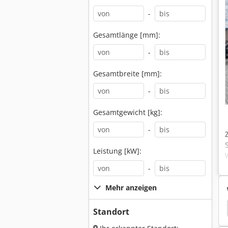
-
Gesamtlänge [mm]:
-
Gesamtbreite [mm]:
-
Gesamtgewicht [kg]:
-
Leistung [kW]:
-
Mehr anzeigen
Kfz Scherenhebebuehne
Standort