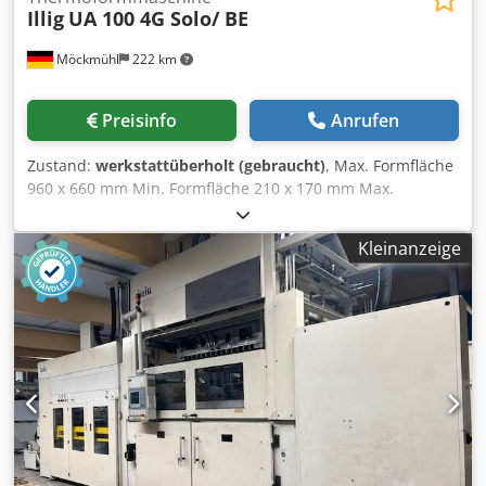
Illig
UA 100 4G Solo/ BE
Möckmühl
222 km
Preisinfo
Anrufen
Zustand:
werkstattüberholt (gebraucht)
, Max. Formfläche
960 x 660 mm Min. Formfläche 210 x 170 mm Max.
Plattengröße 1000 x 700 mm Min. Plattengröße 310 x 210
mm Max. Plattendicke Handbeschickung 12 mm Max.
Kleinanzeige
Plattendicke autom. Beschickung 10 mm Max.
Werkzeughöhe 490 mm Max. Ziehtiefe 300 mm pos./neg.
Gesamte Leistung ca. 64,0 kW/115 A Technische
Ausstattung: - Steuerung Siemens Simatic S7-300, Panel
OP 37 - Schaltschrank klimatisiert - Oberheizung 5
Temperatur Regelkreise über Pilotstrahler - Unterheizung
5 Temperatur Regelkreise über Pilotstrahler - Oberheizung
über Einzelstrahlerschaltung - Unterheizung über
Einzelstrahlerschaltung - Parallelspannrahmen -
Verriegelung der oberen Verkleinerungsrahmen über
Pneumatik Motor - Verriegelung der unteren