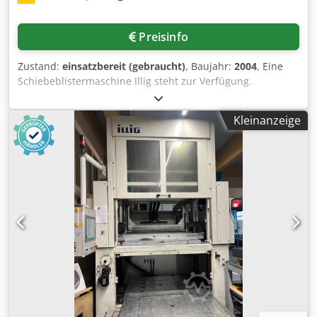
Preisinfo
Zustand:
einsatzbereit (gebraucht)
, Baujahr:
2004
, Eine
Schiebeblistermaschine Illig steht zur Verfügung.
Blisterlängenbereich: 110mm-500mm,
Blisterbreitenbereich: 50mm-280mm, max. Blistertiefe:
Kleinanzeige
80mm, Umbugrand. Eine Besichtigung vor Ort ist möglich.
Cedpfxeyyplco Alcorf