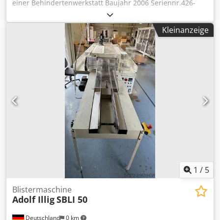
einer Behindertenwerkstatt Baujahr 2006 Seriennr.426-
0172 Cedpfx Aer Nv E Nslcorf +2 Paletten mit ca. 38 Rollen
Folie Abmessungen in mm ca. 2200x1600x1600
Kleinanzeige
1
/
5
Blistermaschine
Adolf Illig
SBLI 50
Deutschland
0 km