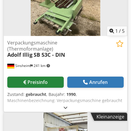
1
/
5
Verpackungsmaschine
(Thermoformanlage)
Adolf Illig
SB 53C - DIN
Sinsheim
241 km
Preisinfo
Anrufen
Zustand:
gebraucht
, Baujahr:
1990
,
Maschinenbezeichnung: Verpackungsmaschine gebraucht
(Thermoformanlage) Hersteller: Adolf Illig Typ: SB 53C - DIN
Baujahr: 1990 Antrieb Motor: 1,24 kW Abmessungen: L
Kleinanzeige
1.600 x B 1.135 x H 2.710 mm Leergewicht: 500 kg Tech.
Dokumentation: Ja Bemerkung: Heizleistung: 4,5 kW (15