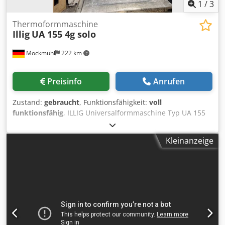
1
/
3
Thermoformmaschine
Illig
UA 155 4g solo
Möckmühl
222 km
Preisinfo
Anrufen
Zustand:
gebraucht
, Funktionsfähigkeit:
voll
funktionsfähig
, ILLIG Universalformmaschine Typ UA 155
4g solo Technische Daten - Siemenssteuerung -
Materialgröße max. 1500 x 1250mm - Formfläche max.
Kleinanzeige
1450 x 1200mm - Werkzeughöhe max. 700mm -
Materialstärke max. 12mm - Heizleistung 96 kW -
Gesamtleistung 105 kW - Elektrische Absicherung 160 A -
Leistung Vakuumpumpe 250m³/h - Druckluftbedarf 6 bar
Cedpjxlzqfsfx Alcorf Ausstattung - Oberheizung mit 5
Zonenregelung HTS (700ºC) - Unterheizung mit 5
Zonenregelung HTS (500ºC) - Kühlgebläse D06 -
Tischkaskade - Vakuumkaskade - Oberstempel - Inklusive