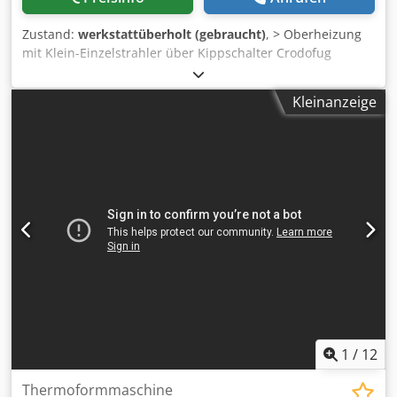
Zustand:
werkstattüberholt (gebraucht)
, > Oberheizung
mit Klein-Einzelstrahler über Kippschalter Crodofug
Anspfx Alcjf > Unterheizung Großstrahler >
Oberstempelanlage > Schutzgitter > 4 Kühlgebläse D05 >
Kleinanzeige
Vorblas- und Entformautomatik
1
/
12
Thermoformmaschine