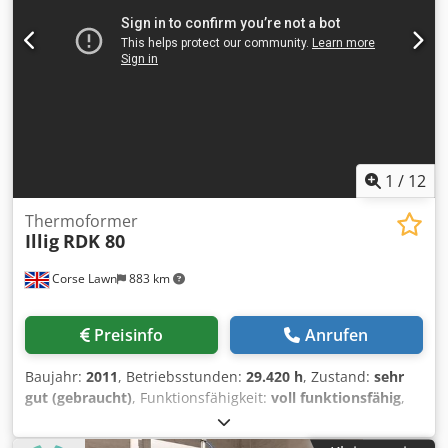
vorbehaltlich Änderungen und/oder Irrtümern. Alle Geräte
sind vorbehaltlich der Verfügbarkeit und/oder des
Vorverkaufs
1
/
12
Thermoformer
Illig
RDK 80
Corse Lawn
883 km
Preisinfo
Anrufen
Baujahr:
2011
, Betriebsstunden:
29.420 h
, Zustand:
sehr
gut (gebraucht)
, Funktionsfähigkeit:
voll funktionsfähig
,
Hersteller: Illig Modell: RDK 80 Baujahr: 2011
Betriebsstunden ca.: 29.420 Stationen: Formgebung,