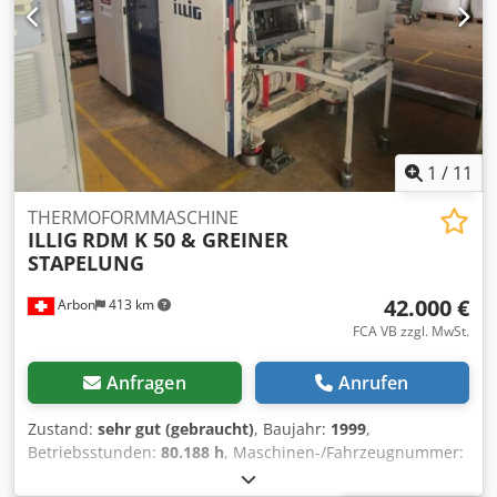
0,5mm Die Maschine ist vollausgestattet und
anschlussfertig vorbereitet für eine automatische
Beschickung. Funktion für Ober- und Unterwerkzeug,
wassergekühlte Formen. Cjdpfxeznbp Te Alcsrf Intelligente
Steuerung durch bereits gespeicherte Materialparameter.
Im Preis enthalten ist eine Horizontalsäge GEISS
Horizontalbandsäge HBS 1000
1
/
11
THERMOFORMMASCHINE
ILLIG
RDM K 50 & GREINER
STAPELUNG
42.000 €
Arbon
413 km
FCA VB zzgl. MwSt.
Anfragen
Anrufen
Zustand:
sehr gut (gebraucht)
, Baujahr:
1999
,
Betriebsstunden:
80.188 h
, Maschinen-/Fahrzeugnummer:
322
, Max. Folienbreite 700-800 mm Ausrüstung / weitere