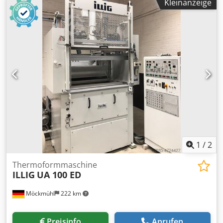
Kleinanzeige
Stanzung, Roboter, Schneiden und Stapeln Lieferzeit:
Sofort Maximale Formfläche: 756 x 565 mm Maximale
Folienbreite: 805 mm Ziehtiefe: 120 / 120 mm Stanzkraft
(Stahllineal): 600 kN Crjdozam Hcjpfx Alcof Max. Taktzahl
pro Minute: 55 Formdruck: 6 bar Alle Angaben erfolgen
ohne Gewähr und können Änderungen bzw. Irrtümer
enthalten. Der Verkauf erfolgt vorbehaltlich Verfügbarkeit
und/oder Zwischenverkauf.
1
/
2
Thermoformmaschine
ILLIG
UA 100 ED
Möckmühl
222 km
Preisinfo
Anrufen