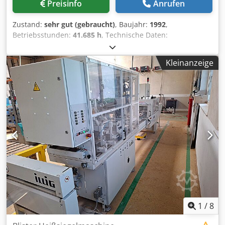
Preisinfo
Anrufen
Zustand:
sehr gut (gebraucht)
, Baujahr:
1992
,
Betriebsstunden:
41.685 h
, Technische Daten:
Nennleistung, kW: 11,3 Formfläche, mm: 475 x 250 max.
Folienbreite, mm: 495 min. Folienbreite, mm: 150 max.
Kleinanzeige
Vorschublänge, mm: 280 min. Vorschublänge, mm: 50 max.
Ziehtiefe/negativ, mm: 100 Taktzahl/min.-max.: 48
verbrauch Luft/Takt bei 6 bar: 100 Nl (netspannte Luft)
Codpfx Asq A Um Rslcerf Abzuführende Wärmeenergie:
mit Oberheizung ca. 10 260 KJ/h mit Ober- und
Unterheizung ca.: 17 715 KJ/h Sonderausstattung:
Hohlbodeneinrichtung vorhanden Schaltschrank:
inkludiert
1
/
8