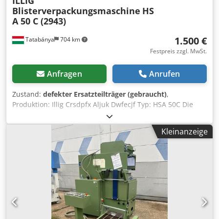
ILLIG
Blisterverpackungsmaschine
HS
A 50 C (2943)
1.500 €
Tatabánya
704 km
Festpreis zzgl. MwSt.
Anfragen
Anrufen
Zustand:
defekter Ersatzteilträger (gebraucht)
,
Produktion: Illig Crsdpfx Aljuk Dwfecjf Typ: HSA 50C Die
Maschine ist unvollständig und nicht betriebsbereit! Für
ersatzteile !!
Kleinanzeige