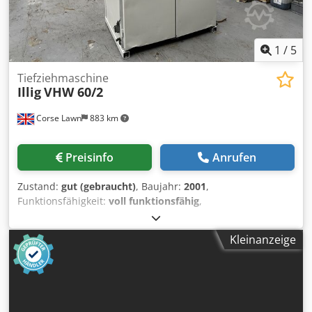
1
/
5
Tiefziehmaschine
Illig
VHW 60/2
Corse Lawn
883 km
Preisinfo
Anrufen
Zustand:
gut (gebraucht)
, Baujahr:
2001
,
Funktionsfähigkeit:
voll funktionsfähig
,
Maschinen-/Fahrzeugnummer:
589-0263
, Marke Illig
Modell VHW 60/2 Baujahr 2001 Zustand Gut Anzahl der
Kleinanzeige
Heizwalzen Zwei Maximale Materialbreite 610 mm Cjdouzi
I Espfx Alcorf Maximale Materialstärke 1,8 mm Maximale
Temperatur der Heizwalzen 140 °C Materialumschlingung
563 Grad Gesamtanschlussleistung 36,0 kW Abmessungen
2300 x 1400 x 2400mm L x B x H (300kg) Alle Angaben sind