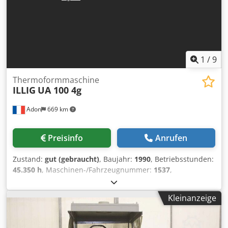
ILLIG Kühlgerät und ILLIG Temperiergerät
1
/
9
Thermoformmaschine
ILLIG
UA 100 4g
Adon
669 km
Preisinfo
Anrufen
Zustand:
gut (gebraucht)
, Baujahr:
1990
, Betriebsstunden:
45.350 h
, Maschinen-/Fahrzeugnummer:
1537
,
Hybridmaschine, die das Thermoformen von Folien oder
Spulen ermöglicht. Maschine ausgestattet mit einem
Kleinanzeige
Plattenlader Typ BE ohne Vorwärmung. Ausgestattet mit
einer Spulenabwickelvorrichtung vom Typ PR. Ausgestattet
mit einem Ober- und Untertisch. Verwaltet von einem