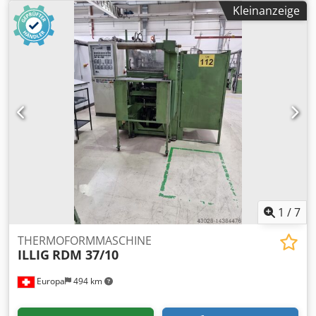
Angaben: -GREINER STAPELUNG / Übergabegerät R3 (Ref.
Kleinanzeige
Nr.: 95002.24) // M. Nr.: 00020 // Bj.: 1998 PREIS GREINER
STAPELUNG: € 6.500.- / LOT SCHWEIZ Cjdpfxeq Nn Hcj
Alcjrf Heizung von oben und unten Material PS und PP
wurden verarbeitet 450 Ps // 350 Pp Folgende Werkzeuge
sind auf der Maschine gelaufen: 8-fach-WZ-Ø95 und 15-
fach-WZ-Ø73 und 15-fach-WZ-Ø86 Es sind besonders
Verpackungen für die Molkereiindustrie produziert
worden. Die Zyklen liegen bei 18-25 Takten – je nach
Bechergewicht.
1
/
7
THERMOFORMMASCHINE
ILLIG
RDM 37/10
Europa
494 km