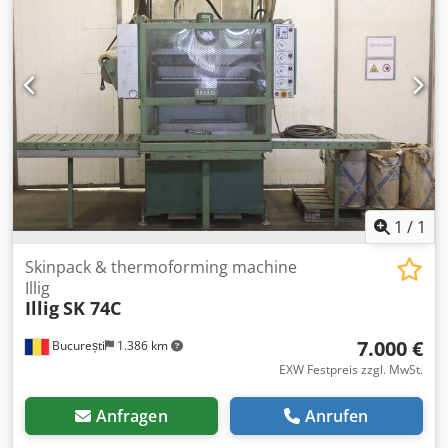
Schleicher PDPF Steuerungsdirektor. Schnelles Spannen
von Reduzierrahmen und Werkzeugen. maximale Breite
700 mm maximale Platte 1000x700 maximale Blattdicke 10
mm Wir kümmern uns um die Demontage und Verladung
auf Ihren zur Abholung bereitgestellten LKW. Cedpotv
Ivzsfx Alcerf
1
/
1
Skinpack & thermoforming machine
Illig
Illig
SK 74C
7.000 €
București
1.386 km
EXW Festpreis zzgl. MwSt.
Anfragen
Anrufen