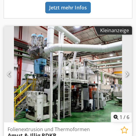
Untertisch Schnellspannen des Werkzeugs auf dem
Jetzt mehr Infos
oberen Tisch Kontrolle des Durchhangs der Unterfolie
Blasenbildung mit elektrischer Fotozelle Speicherbare
Blasen- und Entformungsintensität → Pneumatische
Ventile in Kaskadenschaltung Vakuumpumpe BUSCH 100
Kleinanzeige
Meter/Kubikmeter Maschine stillgelegt und eingelagert, da
sie durch eine neue automatische ILLIG UA 4 g ersetzt
wird. Preis für die demontierte und auf Ihren LKW
verladene Maschine. Crjdpfet Iracox Alcsf Möglichkeit, sie
wieder in Betrieb zu nehmen, wenn Sie sie sich ansehen
möchten
1
/
6
Folienextrusion und Thermoformen
Amut & Illig
RDKP