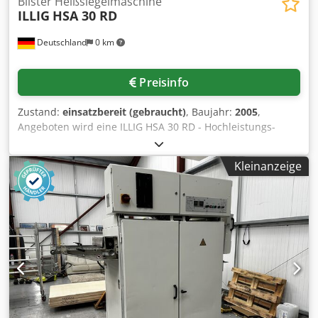
Blister Heißsiegelmaschine
ILLIG
HSA 30 RD
Deutschland
0 km
Preisinfo
Zustand:
einsatzbereit (gebraucht)
, Baujahr:
2005
,
Angeboten wird eine ILLIG HSA 30 RD - Hochleistungs-
Durchlauf-Siegelanlage für Blisterverpackungen:
Blisterfolien: PVC, PET APET/PETG, PS, Foliendicke: 150µm-
Kleinanzeige
600µm, Deckelmaterialien: siegelfähiger Karton,
Aluminium-Verbundfolien, Tyvek, Siegelbereich X/Y max.
ca. 500mm/300mm, Ziehtiefe max. ca. 100mm, 8-18
Takte/Minute. Besichtigung nach Absprache möglich.
Voraussichtlich ab Juni 2026 verfügbar. Crjdpfx Ajylbrkjlcsf