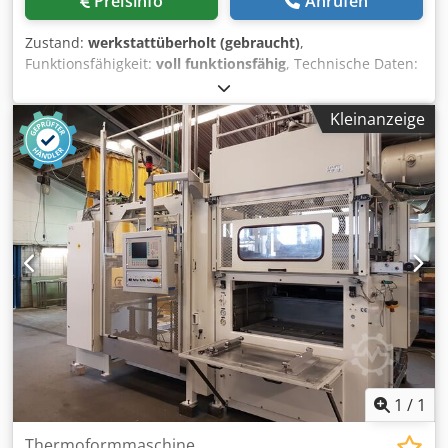
Preisinfo
Anrufen
Zustand:
werkstattüberholt (gebraucht)
,
Funktionsfähigkeit:
voll funktionsfähig
, Technische Daten:
• 4 Stationen Drehtisch • Max. Siegelfläche 350 x 250 • Max.
Blistertiefe 70 – 100mm je nach Produktart • Siegelkraft
Kleinanzeige
12.800 N • Heizleistung der Siegelheizung 1,75kW Crjdpfx
Alsfua Dcecof • Kartonaufleger • Packungsausheber •
Kartonformeinheit • Kabel mit CEE 16A Stecker • Gewicht
ca. 750kg Maschine in allen Varianten b, b-2, b-3, b-4
verfügbar.
1
/
1
Thermoformmaschine