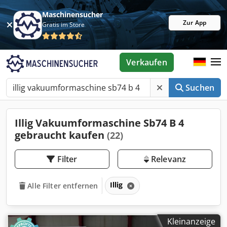
Maschinensucher
Zur App
Gratis im Store
Verkaufen
Suchen
Illig Vakuumformaschine Sb74 B 4
gebraucht kaufen
(22)
Filter
Relevanz
Illig
Alle Filter entfernen
Kleinanzeige