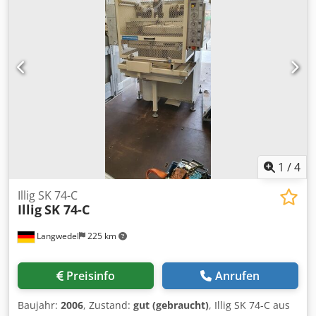
keramische Flächenstrahler) Vakuumanlage: Grad des
Vakuums max. 0,95 kp/cm2 Formate: Formfläche: 405×500
mm Kartongröße: 400×495 mm Folienbreite: 445 mm
Ziehtiefe positiv: 150 mm Ziehtiefe negativ: 150 mm
Verpackungshöhe: 150 mm Folienrollendurchm.: 400 mm
(Blister) Folienrollendurchm.: 350 mm (Skin) Folienrollen-
Kerndurchm.: 70 mm Zustand: Gebraucht Preis: Auf
Anfrage Crodpoxm Sa Hefx Alcof
1
/
4
Illig SK 74-C
Illig
SK 74-C
Langwedel
225 km
Preisinfo
Anrufen
Baujahr:
2006
, Zustand:
gut (gebraucht)
, Illig SK 74-C aus