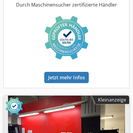
Hinteranschlag mit Positioniersteuerung 10 - 1000 mm -
Durch Maschinensucher zertifizierte Händler
vorderer Winkelanschlag - Hubzahl je nach Schnittwinkel
und Schnittlänge 7 - 17 pro/min - Hydraulikantrieb 400 V /
15 kW Cjdpozruf Njfx Aa Ueha - Tischhöhe 770 mm -
Platzbedarf ca. B 4100 x H 2030 x T 2030 mm - Gewicht ca.
7500 kg - mit: - E-Fuß-Schalter - Schnittlinienbeleuchtung
Jetzt mehr Infos
Kleinanzeige