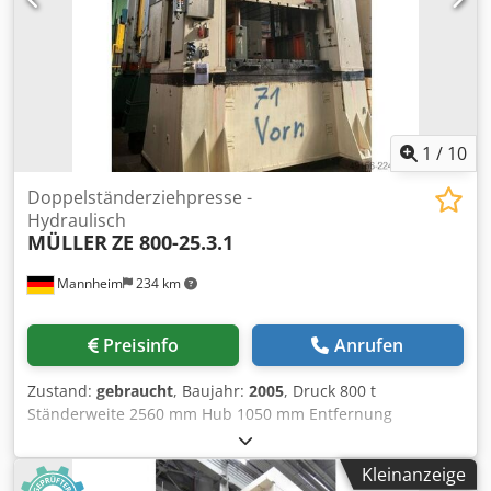
1
/
10
Doppelständerziehpresse -
Hydraulisch
MÜLLER
ZE 800-25.3.1
Mannheim
234 km
Preisinfo
Anrufen
Zustand:
gebraucht
, Baujahr:
2005
, Druck 800 t
Ständerweite 2560 mm Hub 1050 mm Entfernung
Tisch/Stößel, Hub oben 1870 mm Tischfläche 2500 x 1730
mm Ziehkissendruck im Tisch 300 t Ziehkissenhub im Tisch
Kleinanzeige
395 mm Chsdpfx Aezrpt Iea Uja Ziehkissenfläche im Tisch