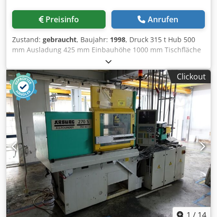
Preisinfo
Anrufen
Zustand:
gebraucht
, Baujahr:
1998
, Druck 315 t Hub 500
mm Ausladung 425 mm Einbauhöhe 1000 mm Tischfläche
1200 x 815 mm Tischhöhe über Flur 800 mm Stößelfläche
1100 x 700 mm Geschwindigkeit ab 48 mm/s Csdjzrppvjpfx
Clickout
Aa Ueha Geschwindigkeit auf 330 mm/s
Arbeitsgeschwindigkeit 19 mm/s Ölinhalt 1600 l
Antriebsleistung 82,0 kW Gewicht 23,0 t Raumbedarf ca.
2,4 x 2,8 x 4,0 mxmxm mit ölhydraulischem Antrieb,
druck/zeit- und wegabhängig steuerbar, Lichtschranke
vorn (Sick), Zweihandbedienung
1
/
14