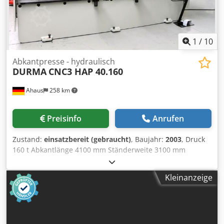
eingelagert - Video beim Abgeber vor Abbau vorhanden
1
/
10
Abkantpresse - hydraulisch
DURMA
CNC3 HAP 40.160
Ahaus
258 km
Preisinfo
Anrufen
Zustand:
einsatzbereit (gebraucht)
, Baujahr:
2003
, Druck
160 t Abkantlänge 4100 mm Ständerweite 3100 mm
Einbauhöhe 370 mm Hub der Oberwange 200 mm
Ausladung 500 mm Zustellgeschwindigkeit 100 mm/sec
Kleinanzeige
Arbeitsgeschwindigkeit 9.0 mm/sec
Rückzugsgeschwindigkeit 86.0 mm/sec Arbeitshöhe ca. 900
mm Hinteranschlag - verstellbar max. 500 mm Steuerung
CYBELEC Ölinhalt 150 l Gesamtleistungsbedarf 15.0 kW
Gewicht 12000 kg Abmessung L-B-H 5100 x 2100 x 2750