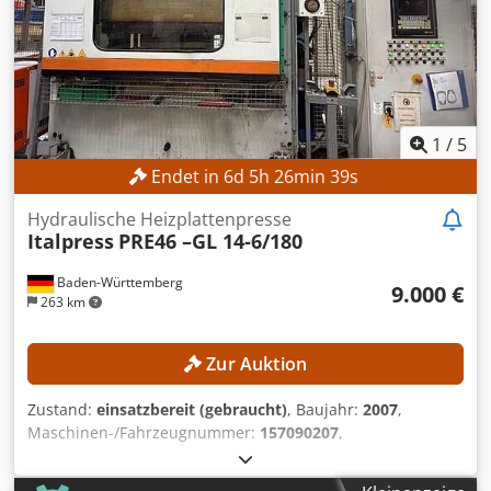
1
/
5
Endet in
6
d
5
h
26
min
37
s
Hydraulische Heizplattenpresse
Italpress
PRE46 –GL 14-6/180
Baden-Württemberg
9.000 €
263 km
Zur Auktion
Zustand:
einsatzbereit (gebraucht)
, Baujahr:
2007
,
Maschinen-/Fahrzeugnummer:
157090207
,
Funktionsfähigkeit:
voll funktionsfähig
, Presskraft:
180 t
,
Hub:
325 mm
, Kein Mindestpreis - garantierter Verkauf