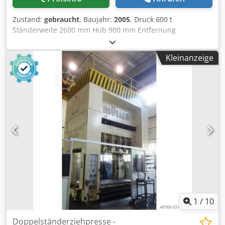
Zustand:
gebraucht
, Baujahr:
2005
, Druck 600 t
Ständerweite 2600 mm Hub 900 mm Entfernung
Tisch/Stößel, gr. Hub oben, Verst. oben 1600 mm
Tischfläche 2500 x 1730 mm Ziehkissendruck im Tisch 250 t
Kleinanzeige
Ziehkissenhub im Tisch 400 mm Ziehkissenfläche im Tisch
2300 x 1300 mm Ziehkissendruck im Stössel 63 t
Ziehkissenhub im Stössel 160 mm Ziehkissenfläche im
Stössel 1900 x 1300 mm Stößelfläche 2500 x 1730 mm
Seitlicher Ständerdurchgang 1100 mm Ölinhalt 3500 l
Antriebsleistung 200,0 kW Raumbedarf (BxTxH) 4,1 x 2,8 x
9,6 m Höhe über Flur 6,4 m Baujahr 1974 - Überholung
2005: komplett neuer Schaltschrank mit Steuerung
Siemens S7 und Sicherheitssteuerung Pilz mit
ölhydraulischem Antrieb, hydraulischem gesteuertem
Ziehkissen im Tisch und Stößel, hydraulischer
Schnittschlagdämpfung demontiert eingelagert - Video
beim Abgeber vor Abbau vorhanden Chedpezrptzefx Aa
Usa
1
/
10
Doppelständerziehpresse -