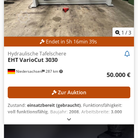
1
/
3
Endet in
5
h
16
min
37
s
Hydraulische Tafelschere
EHT
VarioCut 3030
Niedersachsen
287 km
50.000 €
Zur Auktion
Zustand:
einsatzbereit (gebraucht)
, Funktionsfähigkeit:
voll funktionsfähig
, Baujahr:
2008
, Arbeitsbreite:
3.000
mm
, Schnittwinkel (min.):
1,5 °
, Blechstärke (max.):
30 mm
,
Ausladung:
100 mm
, TECHNISCHE DETAILS Blechbreite:
3.050 mm Blechstärke: 30,0 mm Ständerausladung: 100
mm Schnittwinkel: 1,5° - 3,5° Verstellgeschwindigkeit: max.