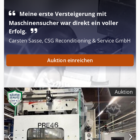
200 mm/s MASCHINEN-DETAILS Abmessungen & Gewicht
Abmessungen: 4.700 x 3.535 x 2.980 mm Chsdpfx Aszlg
Meine erste Versteigerung mit
Sbsa Uoa Gewicht: 36.000 kg
Maschinensucher war direkt ein voller
Erfolg.
Carsten Sasse, CSG Reconditioning & Service GmbH
Auktion einreichen
Auktion