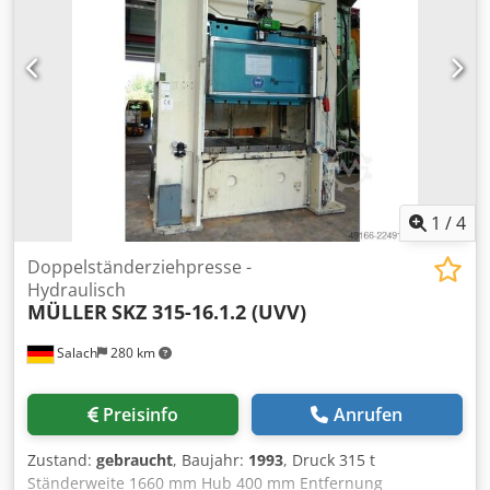
Tischhöhe über Flur 800 mm Geschwindigkeit ab 665 mm/s
Geschwindigkeit auf 530 mm/s Arbeitsgeschwindigkeit 34 -
100 mm/s Ölmenge 2000 l Antriebsleistung 180,0 kW
Gewicht 40,0 t Raumbedarf (BxTxH) 3,2 x 2,4 x 7,5 m
Chedpfxszrpqte Aa Usa Tiefe der Fundamentgrube 4,1 m
Höhe über Flur 5,55 m Baujahr 1978 - Überholung 1990 mit
ölhydraulischem Antrieb, hydraulischem Ziehkissen im
Tisch und Stößel
1
/
4
Doppelständerziehpresse -
Hydraulisch
MÜLLER
SKZ 315-16.1.2 (UVV)
Salach
280 km
Preisinfo
Anrufen
Zustand:
gebraucht
, Baujahr:
1993
, Druck 315 t
Ständerweite 1660 mm Hub 400 mm Entfernung