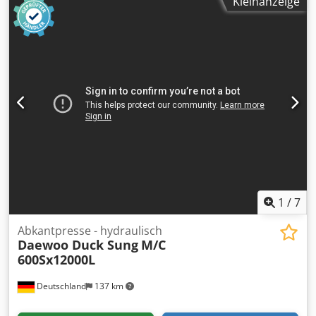
Kleinanzeige
zum höchsten Gebot! TECHNISCHE DETAILS Presskraft: 180
t Max. Hydraulikdruck: 600 bar Zylinderhub: 325 mm
Öffnung: 325 mm Cedpfx Aajznmb Ie Ujha MASCHINEN-
DETAILS Steuerung: Elektronische Steuerung mit
Bedienpanel/CNC Spannung: 400 V / 50 Hz Ausführung:
Industrieausführung AUSSTATTUNG Geschlossene
Sicherheitskabine Hydraulisches Presssystem
Heizplattenpresse Formteilpresse
1
/
7
Abkantpresse - hydraulisch
Daewoo Duck Sung
M/C
600Sx12000L
Deutschland
137 km