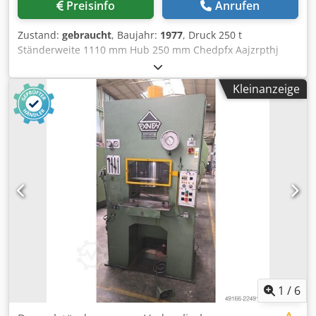
Preisinfo
Anrufen
Zustand:
gebraucht
, Baujahr:
1977
, Druck 250 t
Ständerweite 1110 mm Hub 250 mm Chedpfx Aajzrpthj
Uoa Entfernung Tisch/Stößel, gr. Hub oben, Verst. oben
500 mm Tischfläche 1100 x 900 mm Tischhöhe über Flur
Kleinanzeige
950 mm Seitlicher Ständerdurchgang 690 mm Stößelfläche
1100 x 900 mm Ölinhalt 730 l Antriebsleistung 56,0 kW
Raumbedarf (BxTxH) 2,3 x 1,55 x 3,96 m mit
ölhydraulischem Antrieb, druck/zeit- und wegabhängig
steuerbar, Schnittschlagdämpfung, Tiefenanschlag keine
Fundamentgrube erforderlich
1
/
6