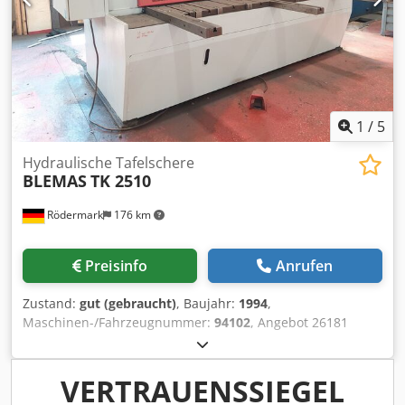
1
/
5
Hydraulische Tafelschere
BLEMAS
TK 2510
Rödermark
176 km
Preisinfo
Anrufen
Zustand:
gut (gebraucht)
, Baujahr:
1994
,
Maschinen-/Fahrzeugnummer:
94102
, Angebot 26181
Technische Daten: - max. Arbeitsbreite 2540 mm - max.
Schnittleistung St 40 10 mm - Schnittwinkel verstellbar
mot. 0,5 - 3 ° - Schnittspaltverstellung von Hand - Anzahl
VERTRAUENSSIEGEL
der hydraulischen Niederhalter 15 stk - Mot. –