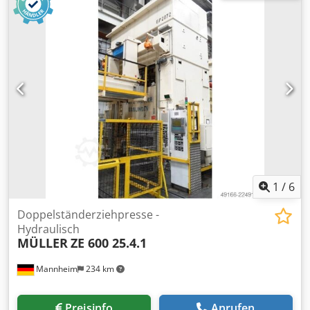
2300 x 1300 mm Stößelfläche 2500 x 1730 mm
Ziehkissendruck im Stössel 63 t Ziehkissenhub im Stössel
150 mm Seitlicher Ständerdurchgang 1000 mm Ölinhalt
4300 l Antriebsleistung 200,0 kW Raumbedarf (BxTxH) 4,1 x
2,8 x 10,0 m Höhe über Flur 7,0 m Baujahr 1974
Überholung 2005: ehemals BZE 800, mit neuem Stößel und
neuem Zylinder vom Hersteller umgebaut auf ZE 800 mit
ölhydraulischem Antrieb, hydraulischem gesteuertem
Ziehkissen im Tisch und Stößel demontiert eingelagert -
Video beim Abgeber vor Abbau vorhanden
1
/
6
Doppelständerziehpresse -
Hydraulisch
MÜLLER
ZE 600 25.4.1
Mannheim
234 km
Preisinfo
Anrufen