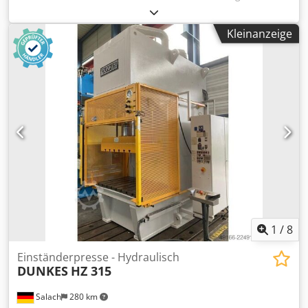
Tisch/Stößel, Hub oben 600 mm Tischfläche 1600 x 1000
mm Tischhöhe über Flur 960 mm Chsdpfszrptujx Aa Uoa
Kleinanzeige
Ziehkissendruck im Tisch 80 t Ziehkissenhub im Tisch 200
mm Ziehkissenfläche im Tisch 950 x 650 mm Seitlicher
Ständerdurchgang 720 mm Stößelfläche 1600 x 1000 mm
Ölinhalt 1400 l Antriebsleistung 57,0 kW Gewicht 30,0 t
Raumbedarf (BxTxH) 3,0 x 2,9 x 4,4 m mit ölhydraulischem
Antrieb, hydraulischem Ziehkissen im Tisch
1
/
8
Einständerpresse - Hydraulisch
DUNKES
HZ 315
Salach
280 km