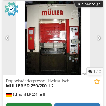
Biegewinkel max.: 160 ° Gesamtleistungsbedarf: 1,3 kW
Bedienungsanleitung
Kleinanzeige
Maschinengewicht ca.: ca. 800 kg Abmessung Maschine ca.
LxBxH: 2,5x0,7x1,5 m ·Verstellung der Oberwange 350 mm
·Verstellung der Biegewanne/Unterwange 60/60mm
motorisch ·Biegekante bis max. 10 mm Radius ·ohne
Hinteranschlag - Nachrüstung möglich ·manuelles
Zählwerk ·Fußpedal 2-fach (rechts/links) Empfohlener
Biegewinkel laut Vorbesitzer 130°. Zubehör: ·1 Satz
Werkzeug vergleichbar im Foto *
1
/
2
Doppelständerpresse - Hydraulisch
MÜLLER
SD 250/200.1.2
Eislingen/Fils
279 km