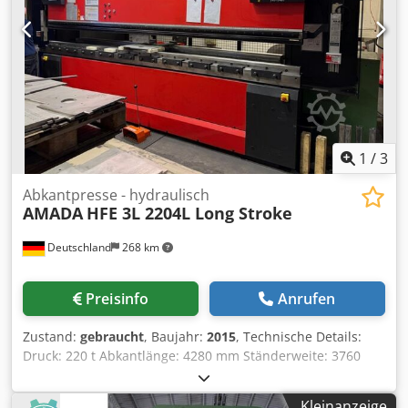
1
/
3
Abkantpresse - hydraulisch
AMADA
HFE 3L 2204L Long Stroke
Deutschland
268 km
Preisinfo
Anrufen
Zustand:
gebraucht
, Baujahr:
2015
, Technische Details:
Druck: 220 t Abkantlänge: 4280 mm Ständerweite: 3760
mm Maschinengewicht ca.: 18 t AMADA HFE 3L 2204L Long
Stroke – 220 t CNC-Hydraulische Abkantpresse, 8 Achsen
Kleinanzeige