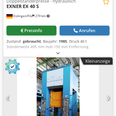
Doppelständerpresse - Hydraulisch
EXNER
EX 40 S
Eislingen/Fils
279 km
Preisinfo
Anrufen
Zustand:
gebraucht
, Baujahr:
1985
, Druck 40 t
Ständerweite 495 mm Hub 150 mm Entfernung
Tisch/Stößel, gr. Hub oben, Verst. oben 300 mm
Tischfläche 490 x 400 mm Durchfallöffnung im Tisch 50
Kleinanzeige
mm Tischhöhe über Flur 950 mm seitlicher
Ständerdurchgang 155 mm Stößelfläche 150 mm
Geschwindigkeit ab 480 mm/s Geschwindigkeit auf 480
mm/s Arbeitsgeschwindigkeit 20 mm/s Ölinhalt 115 l
Antriebsleistung 7,5 kW Gewicht 2,2 t Raumbedarf (BxTxH)
1,35 x 1,1 x 2,2 m Chjdszrptbspfx Aa Uea mit
ölhydraulischem Antrieb, oberer und unterer
Hubbegrenzung, mechanischem Tiefenanschlag,
Zweihand- und Fußbedienung