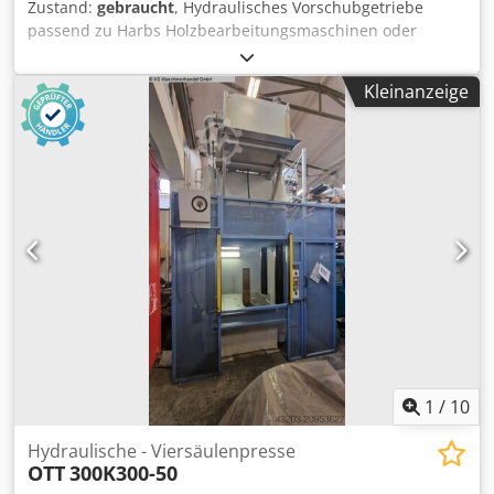
Zustand:
gebraucht
, Hydraulisches Vorschubgetriebe
passend zu Harbs Holzbearbeitungsmaschinen oder
ähnlichem. Das Getriebe ermöglich eine manuelle
stufenlose Einstellung der Vorschub- bzw.
Kleinanzeige
Getriebegeschwindigkeit. Csdpfxezrxuue Aa Ujha
Technische Daten: - Getriebemotor: 7,5 kW
1
/
10
Hydraulische - Viersäulenpresse
OTT
300K300-50