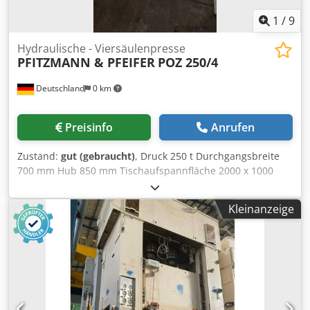
1
/
9
Hydraulische - Viersäulenpresse
PFITZMANN & PFEIFER
POZ 250/4
Deutschland
0 km
Preisinfo
Anrufen
Zustand:
gut (gebraucht)
, Druck 250 t Durchgangsbreite
700 mm Hub 850 mm Tischaufspannfläche 2000 x 1000
mm Werkzeugeinbauhöhe - min./max. 355 / 1200 mm
Gesamtleistungsbedarf 30 kW Maschinengewicht ca. 25 t
Kleinanzeige
Raumbedarf ca. 4,2 x 2,1 x 5,5 m Diese Viersäulenpresse
ist in einem gutem Zustand, sofort Verfügbar und kann bei
Abgeber unter Strom besichtigt werden. BESCHREIBUNG: -
Lichtschranke - Umhausung - Automatischer Rückhub
Cedpfxsxcblwe Aa Uoha - Begrenzung durch Presskraft
oder Höheneinstellung - Vollständige elektr.
Dokumentation