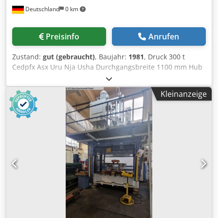
Deutschland
0 km
Preisinfo
Anrufen
Zustand:
gut (gebraucht)
, Baujahr:
1981
, Druck 300 t
Cedpfx Asx Uru Nja Usha Durchgangsbreite 1100 mm Hub
950 mm Tischbreite 1050 mm Tischtiefe 1200 mm
Einbauhöhe 1180 mm Maschinengewicht ca. 20 t
Kleinanzeige
Raumbedarf ca. 2,8 x 3 x 4,5 m Diese hydraulische 4-
Säulenpresse OTT ist in einem gutem Zustand und sofort
verfügbar. Sonstiges: Lichtschranke, Umhausung
Vollständige elektr. Dokumentation Bohrbild im Tisch M20
/ Raster 135mm