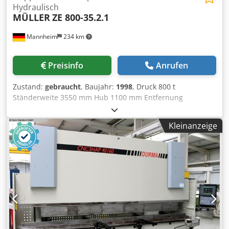
Hydraulisch
MÜLLER
ZE 800-35.2.1
Mannheim
234 km
Preisinfo
Anrufen
Zustand:
gebraucht
, Baujahr:
1998
, Druck 800 t
Ständerweite 3550 mm Hub 1100 mm Entfernung
Tisch/Stößel, gr. Hub oben, Verst. oben 1900 mm
Tischfläche 3500 x 1800 mm Ziehkissendruck im Tisch 350 t
Kleinanzeige
Ziehkissenhub im Tisch 280 mm Ziehkissendruck im
Stössel 80 t Ziehkissenhub im Stössel 160 mm Stößelfläche
3500 x 1800 mm Seitlicher Ständerdurchgang 1900 mm
Gewicht 100,0 t Raumbedarf (BxT) 5,3 x 4,3 m Höhe über
Flur 7,3 m Höhe unter Flur 5,0 - 6,0 m Baujahr 1970 -
Überholung 1998 mit ölhydraulischem Antrieb,
hydraulischem gesteuertem Ziehkissen im Tisch und
Stößel, hydraulischer Schnittschlagdämpfung,
Schiebetisch (ohne Schienen für Verfahrtisch) Höhe unter
Flur ca. 5 - 6 m Chedpfx Aaezrptnj Uoa demontiert