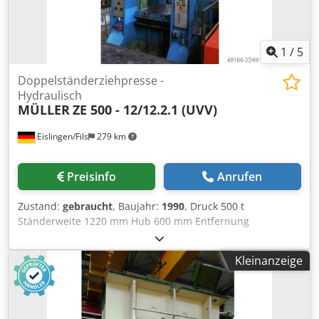
1
/
5
Doppelständerziehpresse -
Hydraulisch
MÜLLER
ZE 500 - 12/12.2.1 (UVV)
Eislingen/Fils
279 km
Preisinfo
Anrufen
Zustand:
gebraucht
, Baujahr:
1990
, Druck 500 t
Ständerweite 1220 mm Hub 600 mm Entfernung
Tisch/Stößel, gr. Hub oben, Verst. oben 1000 mm
Tischfläche 1600 x 1200 mm Ziehkissendruck im Tisch 320 t
Kleinanzeige
Ziehkissenhub im Tisch 150 mm Ziehkissenfläche im Tisch
750 x 625 mm Ziehkissendruck im Stößel 180 t
Ziehkissenhub im Stößel 100 mm Ziehkissenfläche im
Stößel 750 x 625 mm Stößelfläche 1600 x 1200 mm