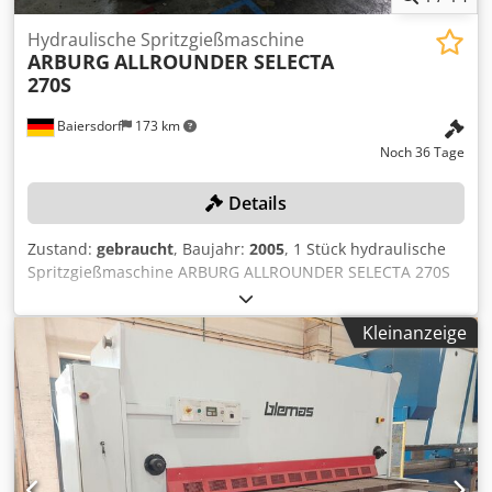
Hydraulische Spritzgießmaschine
ARBURG
ALLROUNDER SELECTA
270S
Baiersdorf
173 km
Noch 36 Tage
Details
Zustand:
gebraucht
, Baujahr:
2005
, 1 Stück hydraulische
Spritzgießmaschine ARBURG ALLROUNDER SELECTA 270S
Selbstdemontage Farbe: wie abgebildet, gemäß Bildern
und Besichtigung Baujahr: 2005 Cedpfozqcl Ijx Aa Ujha
Kleinanzeige
Maschinennummer: 198190 Abmessungen L/B/H:
350x110x200cm Zustand: gebraucht