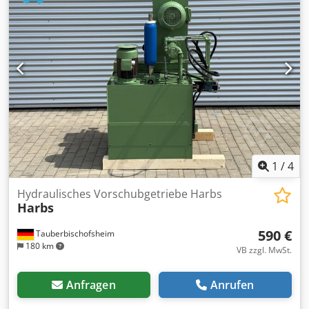
1
/
4
Hydraulisches Vorschubgetriebe Harbs
Harbs
590 €
Tauberbischofsheim
180 km
VB zzgl. MwSt.
Anfragen
Anrufen