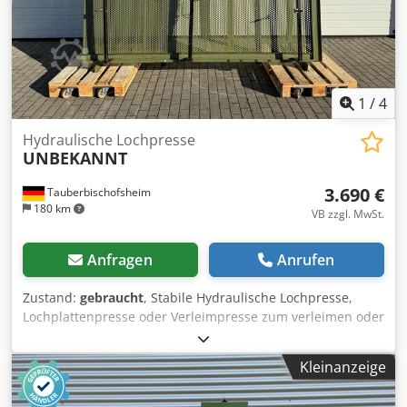
1
/
4
Hydraulische Lochpresse
UNBEKANNT
3.690 €
Tauberbischofsheim
180 km
VB zzgl. MwSt.
Anfragen
Anrufen
Zustand:
gebraucht
, Stabile Hydraulische Lochpresse,
Lochplattenpresse oder Verleimpresse zum verleimen oder
fixieren von Werkstücken wie Rahmen, Platten, Fenster
oder Türen. Technische Daten: - Zylinder: 6 - Niederhalter:
Kleinanzeige
3 Csdpfxozryy Ss Aa Usha - Pressfläche: 260 x 145 cm