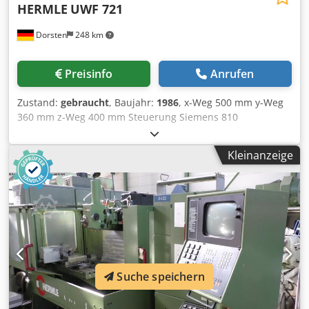
HERMLE
UWF 721
Dorsten
248 km
Preisinfo
Anrufen
Zustand:
gebraucht
, Baujahr:
1986
, x-Weg 500 mm y-Weg
360 mm z-Weg 400 mm Steuerung Siemens 810
Werkzeugaufnahme SK 40 Tischfläche 800x390 mm
Chodpfx Aasyt R Eij Eja T-Nuten - Breite 14H7 mm Anzahl
Kleinanzeige
der T-Nuten 6 T-Nuten - Abstand 63 mm Drehzahl 20-4000
U/min Getriebestufen 4 Vorschub 1-2000 mm/min Eilgang
5 m/min Gesamtleistungsbedarf 9 kW Maschinengewicht
ca. 2 t Raumbedarf ca. 2,5x2,9x1,9 m Die techn. Daten sind
Hersteller- bzw. Betreiberangaben und daher für uns
unverbindlich. Einen Zwischenverkauf behalten wir uns
vor; es gelten ausschließlich unsere Geschäfts- und
Verkaufsbedingungen. Über uns mehr als 400 eigene
Suche speichern
Maschinen im Lager über 15.000 m² Lagerfläche,
Krankapazität 70 t mehr als 10.000 Artikel Zubehör für Ihre
Werkstatt Sie wollen Maschinen Produktionslinien oder