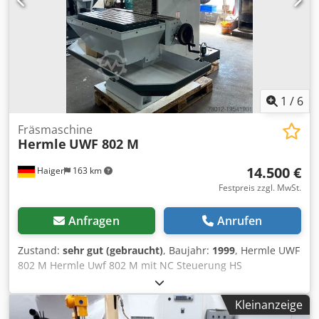
1
/
6
Fräsmaschine
Hermle
UWF 802 M
14.500 €
Haiger
163 km
Festpreis zzgl. MwSt.
Anfragen
Anrufen
Zustand:
sehr gut (gebraucht)
, Baujahr:
1999
, Hermle UWF
802 M Hermle Uwf 802 M mit NC Steuerung HS
zyklengesteuert Baujahr 1998 sehr guter Originalzustand
Die Maschine stammt aus der Ausbildungswerkstatt eines
Kleinanzeige
Renommierten Deutschen Maschinenbau Unternehmens.