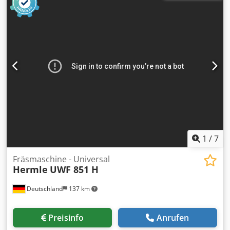
links / rechts ° Vorschub:: X/Y/Z: 1...6000 mm/min.
Vorschub:: X/Y: 7 m/min. + Z: 6 m/min. Tischgröße: 900 x
460 mm Tischbelastung: 400 kg Gewicht ca.: 2300 kg
Abmessung Maschine ca. LxBxH: 4,0 x 3,8 x 2,0 m
Gesamtleistungsbedarf: 13 kW Ausstattung: - abgetrennte
Fertigungszelle - Kühlmitteleinrichtung - Bedienpult mit
Ausleger, schwenkbar - Messtaster SK 40 Heidenhain TS
120 Csdsu Nc U Ijpfx Aa Eeha - Ölauffangwanne *
1
/
7
Fräsmaschine - Universal
Hermle
UWF 851 H
Deutschland
137 km
Preisinfo
Anrufen