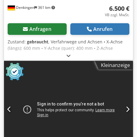
6.500 €
Denkingen
361 km
VB zzgl. MwSt.
Anfragen
Anrufen
Zustand:
gebraucht
, Verfahrwege und Achsen • X-Achse
(längs): 600 mm • Y-Achse (quer): 400 mm • Z-Achse
(vertikal): 420 mm Arbeitsspindel • Drehzahlbereich: 20 bis
4.000 U/min • Werkzeugaufnahme: SK 40 (ISO 40) •
Kleinanzeige
Fräskopf: Manuell • Antriebsleistung Spindel: ca. 6 – 7 kW
Arbeitstisch Chedpfx Aaezh Evws Eea • Aufspannfläche:
900 x 460 mm • Max. Tischbelastung: 400 kg • T-Nuten: 7
Stück (Standard 14 mm H7, Abstand 63 mm) Vorschübe
und Geschwindigkeiten • Arbeitsvorschub (X/Y/Z): 1 bis
5.000 / 6.000 mm/min • Eilgang X- und Y-Achse: 7 m/min •
Eilgang Z-Achse: 6 m/min Elektrische Anschlusswerte und
Maße • Gesamtleistungsbedarf: ca. 12 – 13 kW •
Maschinengewicht: ca. 2.300 kg • Platzbedarf (LxBxH): ca.
4,0 x 3,8 x 2,0 m Steuerung • CNC-Steuerung: Heidenhain
HS412 Technische Daten ohne Gewähr Maschine ist voll