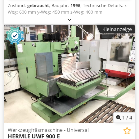
Zustand:
gebraucht
, Baujahr:
1996
, Technische Details: x-
Weg: 600 mm y-Weg: 450 mm z-Weg: 400 mm
Werkzeugaufnahme: IBAG SKI 25 Steuerung: Heidenhain
TNC 425 Pinolenhub vertikal: nicht bekannt mm
Kleinanzeige
Drehzahlbereich: 2400 - 24.000 U/min Vorschub:: 1 ... 5000
m/min m/min Tischaufspannfläche: 850 x 440 mm Tisch
schwenkbar +/-: starr ° Tischbelastung: 500 kg
Werkzeughalter / Plätze: 32 places für IBAC SKI 25 Gewicht
ca.: 3600 kg Abmessung Maschine ca. LxBxH: 2,5 x 3,0 x 2,1
m Abmessungen Schaltschrank: L:1550 X B:550 x H:1700
mm Universal Fräs- und Bohrmaschine Csdpfx Asu Nc
Uhoa Eoha - mit IBAG Schnellfrequenz-Spindel Typ HF
100A-30/24 - Frässpindelaufnahme Werkzeugkegel IBAG
SKI 25 mit IBAG Anzugsbolzen - Kühlbehälter,
Fördermenge 16 l/min und 100 Liter Inhalt Zubehör: - 3D-
Taster Heimer für IBAC Frässpindel -
Werkzeugaufnahmen/Spannpatronen IBAC nach
Verfügbarkeit - elektronisches Handrad i.D. *
1
/
4
Werkzeugfräsmaschine - Universal
HERMLE
UWF 900 E