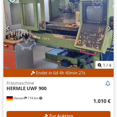
1
/
4
Endet in
6
d
4
h
40
min
25
s
Fräsmaschine
HERMLE
UWF 900
Hessen
174 km
1.010 €
Zur Auktion