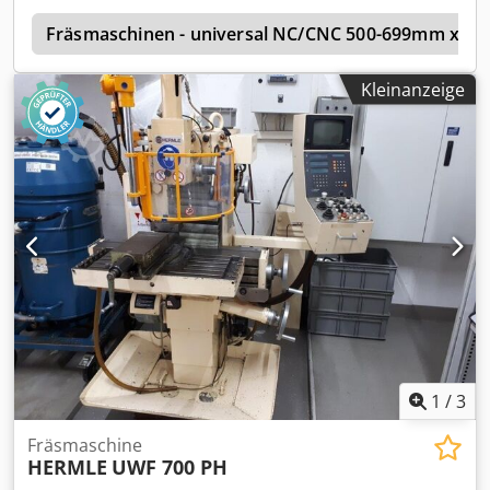
Werkzeugaufnahmen Cjdpfjzn N Rxsx Aa Esha *
e
Fräsmaschinen - universal NC/CNC 500-699mm x-W
Kleinanzeige
1
/
3
Fräsmaschine
HERMLE
UWF 700 PH