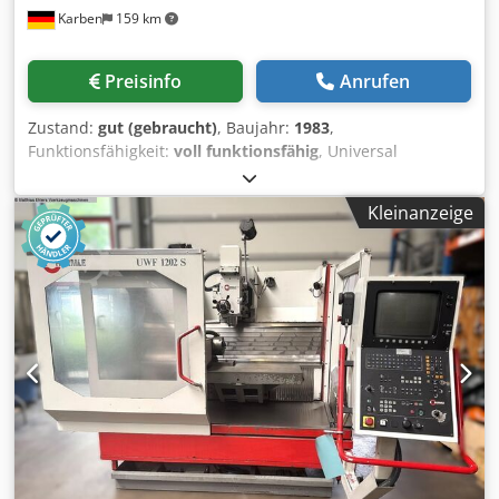
Karben
159 km
Preisinfo
Anrufen
Zustand:
gut (gebraucht)
, Baujahr:
1983
,
Funktionsfähigkeit:
voll funktionsfähig
, Universal
Produktions- und Werkzeugfräsmaschine Typ: UWF 700 PH
Masch.-Nr.: 5670 Serien-Nr.: 034650 Baujahr: 1983
Kleinanzeige
Steuerung: Positionier- und Streckensteuerung inkl.
Bildschirm HEIDENHAIN TNC 135 3 Achsen-
Handeingabesteuerung TECHNISCHE DATEN
Arbeitsbereich Csdpox Ry Atjfx Aa Eeha X-Achse (längs) von
Hand/automatisch 410/390 mm Y-Achse (quer) von
Hand/automatisch 310/290 mm Z-Achse (senkrecht) von
Hand/automatisch 400/380 mm Pinolenhub senkrecht 63
mm Aufspannfläche senkrecht 830 x 224 mm Anzahl der T-
Nuten 4 Winkeltisch-Aufspannfläche 700 x 285 mm 6 T-
Nuten 12 H8/45 mm Werkstückgewicht 200 kg Abstand
Tisch-Spindelnase (senkrecht) 0 – 515 mm Abstand Tisch-
Spindelmitte (waagerecht) 30 – 565 mm Antriebsleistung