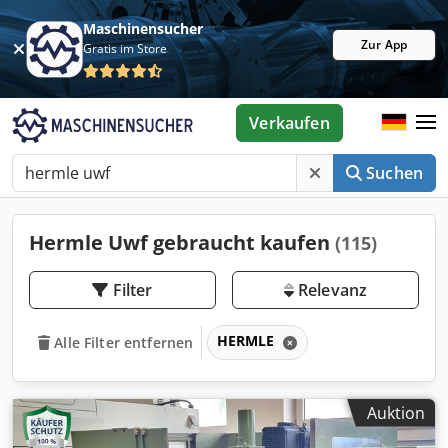
Maschinensucher
Zur App
Gratis im Store
Verkaufen
Suchen
Hermle Uwf gebraucht kaufen
(115)
Filter
Relevanz
HERMLE
Alle Filter entfernen
Auktion