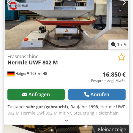
1
/
9
Fräsmaschine
Hermle
UWF 802 M
16.850 €
Haiger
163 km
Festpreis zzgl. MwSt.
Anfragen
Anrufen
Zustand:
sehr gut (gebraucht)
, Baujahr:
1998
, Hermle UWF
802 M Hermle Uwf 802 M mit NC Steuerung Heidenhain
TNC 124 zyklengesteuert Baujahr 1998 sehr guter
Originalzustand Die Maschine stammt aus der
Kleinanzeige
Ausbildungswerkstatt eines Renommierten Deutschen