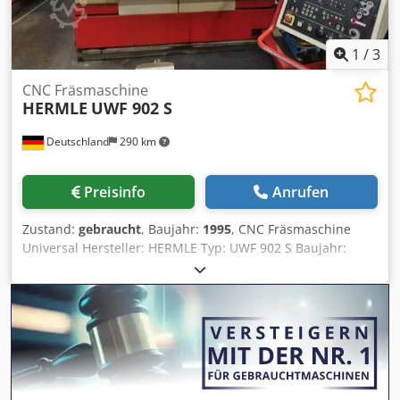
Schrank, diverse Handwerkzeug, diverse Spannmittel,
Dreibackenfutter mit Spannring und Dokumentation. Der
Bildschirm ist eingebrannt, aber noch sichtbar. Eine
1
/
3
Besichtigung vor Ort ist möglich. Chsdpfxjzrn Ike Aa Esa
CNC Fräsmaschine
HERMLE
UWF 902 S
Deutschland
290 km
Preisinfo
Anrufen
Zustand:
gebraucht
, Baujahr:
1995
, CNC Fräsmaschine
Universal Hersteller: HERMLE Typ: UWF 902 S Baujahr:
1995 Betriebsstunden: 65 071 Steuerung: HEIDENHAIN
TNC 426 Arbeitsbereich X/Y/Z: 600 x 450 x 500 mm
Drehzahlbereich: 20 - 6.300 U/min. Werkzeugaufnahme: SK
40 M & H 3D Taster (zum Antasten des Werkstückes)
Chjdpfx Aasv Rxa Se Eja Vertikal-Horizontalfräseinrichtung
Bohrpinole Kühlmitteleinrichtung Winkeltisch: 900 x 458
Gewicht: 4.000 kg Maschinenmaße: LxBxH. ca.: 3.900 x
2.000 x 2.000 mm ä3826