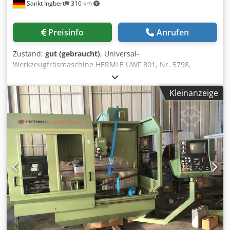
Sankt Ingbert
316 km
Vertikalkopf einfach wegzuschwenken für den Einsatz der
Horizontalspindel • hydraulische Werkzeugklemmung in V-
Spindel, 5 verschiedene Fräserdorne, • separat stehender
Preisinfo
Anrufen
Schaltschrank, separat stehende Kühlmitteleinrichtung, •
Zentralschmierung, Ampere-Anzeige, etc. Ideale Maschine
Zustand:
gut (gebraucht)
, Universal-
für den Werkzeugbau und für die Herstellung von
Werkzeugfräsmaschine HERMLE UWF 801, Nr. 5798,
Elektroden Zustand : gut – vorführbereit, Rechner der HDH
Steuerung HEIDENHAIN HS 144, Verfahrwege: 500 × 430 ×
Steuerung wurde ersetzt Lieferung : ab Lager - wie
400 mm, Spindel: SK40, Spindel bis 2.000 U/min.
besichtigt Zahlung : rein netto - nach Rechnungserhalt
Kleinanzeige
Chsdjznlzmspfx Aa Eja
Weitere konventionelle und CNC-Fräsmaschinen der
Fabrikate DECKEL, MAHO, MIKRON oder HERMLE wie auch
anderer namhafter Hersteller am Lager ! Bitte fragen Sie
uns an.