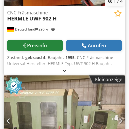
1
/
4
CNC Fräsmaschine
HERMLE
UWF 902 H
Deutschland
290 km
Preisinfo
Anrufen
Zustand:
gebraucht
, Baujahr:
1995
, CNC Fräsmaschine
Universal Hersteller: HERMLE Typ: UWF 902 H Baujahr:
1995 Betriebsstunden: 46.680 Steuerung: HEIDENHAIN
TNC 426 Verfahrwege X/Y/Z: 600 x 450 x 500 mm
Kleinanzeige
Winkeltisch: 900 x 458 mm Renishaw 3D Taster
Drehzahlbereichi: 20 bis 6.300 U/min. Werkzeugaufnahme:
SK 40 Kühlmittelbehälter Antriebsleistung: 8,6 kW Cedsv
Rpr Sspfx Aa Ejha Gewicht ca.: 4.500 kg
Maschinenabmessung LxBxH ca.: 2.950 x 2.200 x 2.300 mm
3826ä