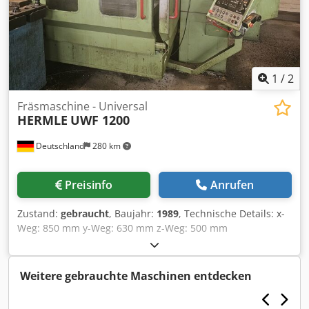
1
/
2
Fräsmaschine - Universal
HERMLE
UWF 1200
Deutschland
280 km
Preisinfo
Anrufen
Zustand:
gebraucht
, Baujahr:
1989
, Technische Details: x-
Weg: 850 mm y-Weg: 630 mm z-Weg: 500 mm
Spindelaufnahme ISO: 40 Frässpindeldrehzahlbereich: 25 -
4200 U/min Tischfläche: 560 x 1200 mm
Gesamtleistungsbedarf: 15 kW Maschinengewicht ca.: 4 t
Weitere gebrauchte Maschinen entdecken
Raumbedarf ca.: 4,3 x 4,4 x 2,3 m mit CNC Steuerung
HEIDENHAIN TNC 415 Späneförderer diversen