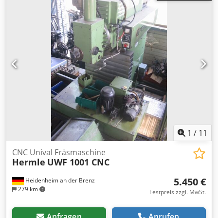
1
/
11
CNC Unival Fräsmaschine
Hermle
UWF 1001 CNC
5.450 €
Heidenheim an der Brenz
279 km
Festpreis zzgl. MwSt.
Anfragen
Anrufen