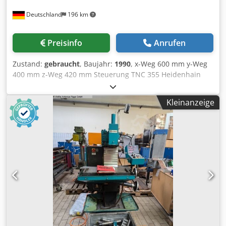
Deutschland
196 km
Preisinfo
Anrufen
Zustand:
gebraucht
, Baujahr:
1990
, x-Weg 600 mm y-Weg
400 mm z-Weg 420 mm Steuerung TNC 355 Heidenhain
Hauptspindel: Drehzahlbereich - Hauptspindel 20 - 4.000
min/-1 Antriebsleistung - Hauptspindel 7 kW
Kleinanzeige
Getriebestufen 3 Werkzeugaufnahme SK 40 Abstand
Spindel / Tisch 127 - 567 mm Chsdpfxstqmm As Aa Eea
Spindeldurchmesser im vord. Lager 55 mm Pinolenhub
vertikal 75 mm Werkzeugspannung 10 kN schwenkbar +/-
90 ° Arbeitstisch: Tischaufspannfläche 900 x 458 mm T-
Nuten 7x 63 x 14H7 Vorschübe: Vorschubbereich 1 - 5.000
mm/min Vorschubkraft 5,4 kN Eilgang ( X / Y / Z ) 7 / 7 / 6
m/min Gesamtleistungsbedarf 13 kW Maschinengewicht
ca. 3,0 t Raumbedarf ca. 4,0 x 4,0 x 2,1 m
Werkzeugfräsmaschine - Universal HERMLE - UWF 900 E -
Spindelkopf schwenkbar +/- 90°