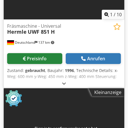
funktionsfähig und in einem guten Zustand
1
/
10
Fräsmaschine - Universal
Hermle
UWF 851 H
Deutschland
137 km
Preisinfo
Anrufen
Zustand:
gebraucht
, Baujahr:
1996
, Technische Details: x-
Weg: 600 mm y-Weg: 450 mm z-Weg: 400 mm Steuerung:
Heidenhain TNC 425 Spindelaufnahme ISO: SK 40 DIN
69871 Pinolenhub vertikal: 75 mm Entfernung Ständer -
Kleinanzeige
Tischkante: 190 (fest) vertikal mm Spindelkopf schwenkbar
links und rechts: 90° Vertikal-Spindel ° Entfernung
Spindel/Tisch: min./max.: 165/565 Vertikal-Spindel mm
Entfernung Spindel/Tisch: min./max.: 165/565 Horizontal-
Spindel mm Drehzahlbereich: 20 ... 4500 U/min
Werkzeugmagazin mit: 32 tools (Typ HTC 32) Vorschub:: 1