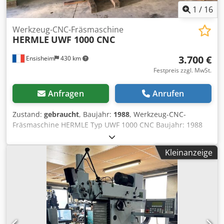
1
/
16
Werkzeug-CNC-Fräsmaschine
HERMLE
UWF 1000 CNC
3.700 €
Ensisheim
430 km
Festpreis zzgl. MwSt.
Anfragen
Anrufen
Zustand:
gebraucht
, Baujahr:
1988
, Werkzeug-CNC-
Fräsmaschine HERMLE Typ UWF 1000 CNC Baujahr: 1988
Verfahrweg X: 700 mm Verfahrweg Y: 550 mm Verfahrweg
Z: 500 mm Cedpfx Aozm Sphja Eoha Numerische
Kleinanzeige
Steuerung: HEIDENHAIN TNC 155 Spindel ISO 40 Spindel:
Ø 70 mm Spindeldrehzahl: von 25 bis 3150 U/min
Tischgröße: 1000 x 500 mm Vertikaler Pinolenweg: 100 mm
Schwenkkopf Spindelmotor: 6,9 kW Gewicht: 3,3 T