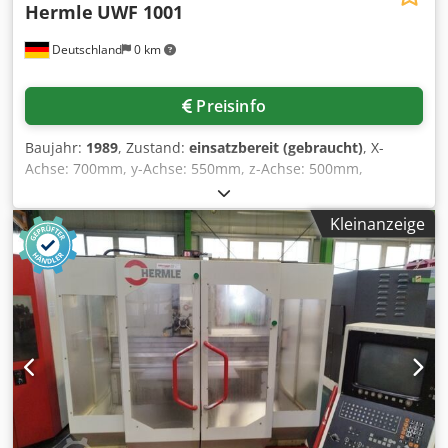
Hermle
UWF 1001
Deutschland
0 km
Preisinfo
Baujahr:
1989
, Zustand:
einsatzbereit (gebraucht)
, X-
Achse: 700mm, y-Achse: 550mm, z-Achse: 500mm,
Drehzahl: 25-4200/mm, Drehzahlstufen 3, Vorschub: 1-
5000mm/min, Eilgang X,Y,Z: 10m/min, Pinolenhub
Kleinanzeige
senkrecht: 95mm, Aufspanntischabmessungen:
1000x500mm, Leistung Spindelmotor: 12kW,
Anschlussleistung: 18kW, Steuerung: Heidenhain TNC 355,
Länge: 4260mm, Breite: 4400mm, Höhe. 2300mm, Gewicht:
3,5t, Betriebsstundenstand: 31.248h. Werkzeugspindel
SK40 nach DIN 2079, Spindelkopf schwenkbar, Spindelkopf
weg schwenkbar für Bearbeitung mit waagerechter
Arbeitsspindel, Gegenlager für waagerechte Bearbeitung,
Messsysteme: direkt, Kühlmitteleinrichtung mit 100l
Vorratsbehälter, ca. 38 Werkzeugaufnahmen, meist
bestückt, Tisch mit Werkzeugaufnahmen, Werkbank mit