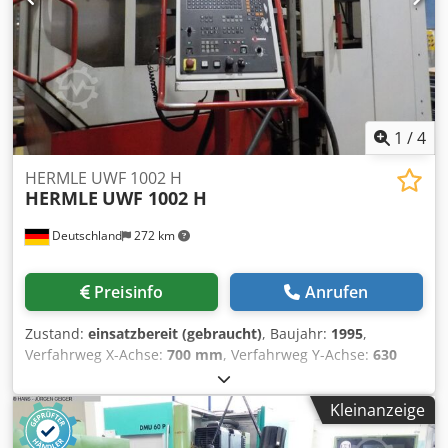
Zusatzinformationen vermerkt ist. Aenderungen und
Irrtuemer in den technischen Daten und Angaben sowie
Zwischenverkauf vorbehalten!
1
/
4
HERMLE UWF 1002 H
HERMLE
UWF 1002 H
Deutschland
272 km
Preisinfo
Anrufen
Zustand:
einsatzbereit (gebraucht)
, Baujahr:
1995
,
Verfahrweg X-Achse:
700 mm
, Verfahrweg Y-Achse:
630
mm
, Verfahrweg Z-Achse:
500 mm
, Steuerungshersteller:
HEIDENHAIN
, Steuerungsmodell:
TNC 426
,
Kleinanzeige
Spindeldrehzahl (max.):
4.200 U/min
, Anzahl der Achsen:
3
, Diese 3-Achsen-Maschine vom Typ HERMLE UWF 1002 H