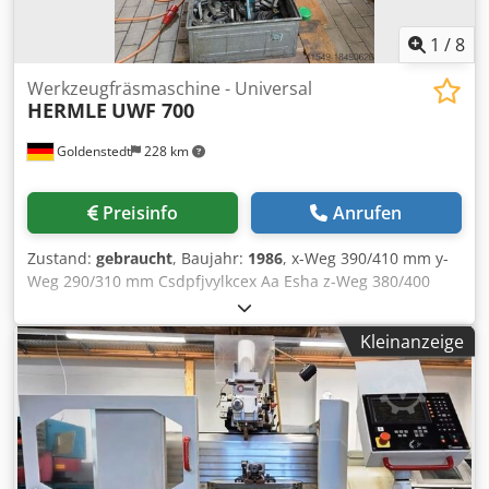
1
/
8
Werkzeugfräsmaschine - Universal
HERMLE
UWF 700
Goldenstedt
228 km
Preisinfo
Anrufen
Zustand:
gebraucht
, Baujahr:
1986
, x-Weg 390/410 mm y-
Weg 290/310 mm Csdpfjvylkcex Aa Esha z-Weg 380/400
mm Gesamtleistungsbedarf 4 kW Maschinengewicht ca.
1,25 t Raumbedarf ca. 2100x2100x1700 m technische
Kleinanzeige
Daten siehe Anhang