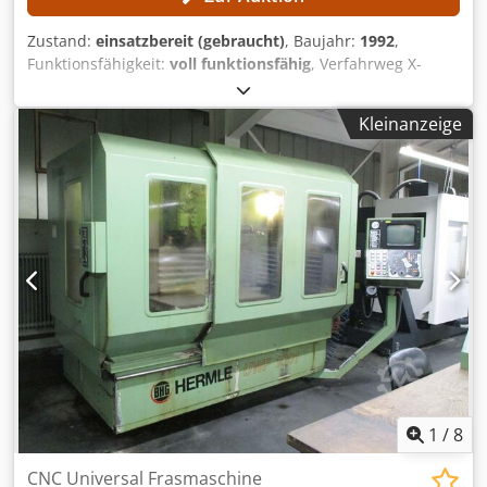
Zustand:
einsatzbereit (gebraucht)
, Baujahr:
1992
,
Funktionsfähigkeit:
voll funktionsfähig
, Verfahrweg X-
Achse:
600 mm
, Verfahrweg Y-Achse:
400 mm
, Verfahrweg
Z-Achse:
420 mm
, Spindeldrehzahl (max.):
4.000 U/min
,
Kleinanzeige
Steuerungsmodell:
Heidenhain 407
, Kein Mindestpreis -
garantierter Verkauf zum höchsten Gebot! TECHNISCHE
DETAILS Verfahrweg X-Achse: 600 mm Verfahrweg Y-Achse:
400 mm Verfahrweg Z-Achse: 420 mm Spindeldrehzahl
max.: 4.000 U/min Werkzeugaufnahme: SK 40 Abstand
Spindel zu Tisch: 127–567 mm Csdpfx Aajzpxfhs Esha
Spindeldurchmesser im vorderen Lager: 55 mm
MASCHINEN-DETAILS Steuerung: Heidenhain 407
AUSSTATTUNG Handrad Netzwerkanschluss
1
/
8
CNC Universal Frasmaschine