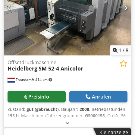
1
/
8
Offsetdruckmaschine
Heidelberg
SM 52-4 Anicolor
Zaandam
414 km
Preisinfo
Anrufen
Zustand:
gut (gebraucht)
, Baujahr:
2008
, Betriebsstunden:
195 h
, Maschinen-/Fahrzeugnummer:
GS000155
, Größe 36
x 52 cm, Alcolor-Befeuchtungssystem, Technotrans-Kühl-
und Umwälzsysten, Anicolor-Farbauftragssystem,
Kleinanzeige
wassergekühlte Kühlaggregate, alle Wascheinrichtungen,