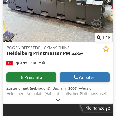
Formularen * Etiketten * Kommerziellen Druckaufträgen *
Anmock Semi Automatic Plate Change (Halbautomatischer
Hochwertigen Werbematerialien Diese Druckmaschine ist
Plattenwechsler) Farbwerkstemperierung
eine ausgezeichnete Wahl für Druckereien, die eine
Druckzahlerstand: 100 Mio. Komplett Gereinigt
zuverlässige Heidelberg-Offsetdruckmaschine mit
niedrigen Betriebs- und Wartungskosten suchen. Preis:
22.000 € (inkl. MwSt.). Verhandelbar für ernsthafte
Interessenten.
1
/
6
BOGENOFFSETDRUCKMASCHINE
Heidelberg
Printmaster PM 52-5+
Topkapı
1.810 km
Preisinfo
Anrufen
Zustand:
gut (gebraucht)
, Baujahr:
2007
, +Version
Heidelberg Autoplate (Halbautomatischer Plattenwechsel
Farbwalzenwascheinrichtung Dcedpfx Anjw A Rgyomek
Baldwin Kühlung Prinect Classic Center Steuerpult
Kleinanzeige
Pudereinrichtung Alcolor Filmfeuchtwerk
Druckzahlerstand: 115 Mio.