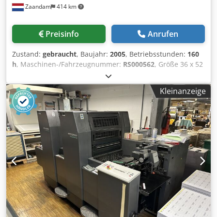
Zaandam
414 km
Preisinfo
Anrufen
Zustand:
gebraucht
, Baujahr:
2005
, Betriebsstunden:
160
h
, Maschinen-/Fahrzeugnummer:
RS000562
, Größe 36 x 52
cm, CPtronic, Easyplate, Alcolor-Befeuchtung,
Walzenreinigung, Zylinderreinigung, segmentierte Rakel,
Kleinanzeige
Baldwin-Kühl- und Rückführungssystem. Dcedoztappspfx
Anmok