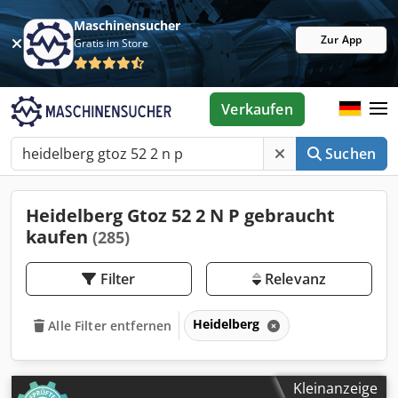
Maschinensucher
Zur App
Gratis im Store
Verkaufen
Suchen
Heidelberg Gtoz 52 2 N P gebraucht
kaufen
(285)
Filter
Relevanz
Heidelberg
Alle Filter entfernen
Kleinanzeige