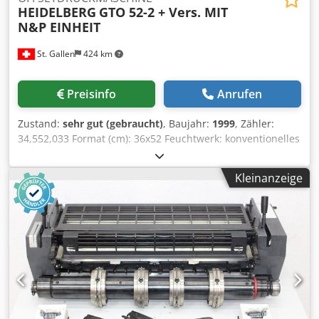
HEIDELBERG
GTO 52-2 + Vers. MIT
N&P EINHEIT
St. Gallen
424 km
Preisinfo
Anrufen
Zustand:
sehr gut (gebraucht)
, Baujahr:
1999
, Zähler:
34,552,033 Format (cm): 36x52 Feuchtwerk: konventionelles
Feuchtwerk Ausrüstung / weitere Angaben: Djdpfxsyrfz As
Anmjck mit N&P (Nummerier und Perforiereinheit)
Kleinanzeige