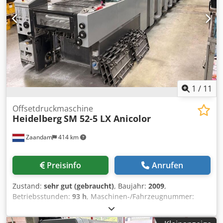
Farbwalzenwascheinrichtung / Ink roller wash-up device
Gummituchwascheinrichtung / Blanket wash-up device
Speed 15.000 Sheet Per Hour Powder Spray Grafix
Alphatronic 200 Inklusive Handbücher / Manuals Included
Online-Video-Inspection by WhatsApp - MS Zoom -
Telegram On Stock Emskirchen/Nürnberg - Available
Immediately - Can be test Dedpoy Ndinjfx Anmsck
1
/
11
Offsetdruckmaschine
Heidelberg
SM 52-5 LX Anicolor
Zaandam
414 km
Preisinfo
Anrufen
Zustand:
sehr gut (gebraucht)
, Baujahr:
2009
,
Betriebsstunden:
93 h
, Maschinen-/Fahrzeugnummer:
GS000526
, Format 36 x 52 cm, Alcolor Vario-
Befeuchtungssystem, Technotrans-Kühl- und