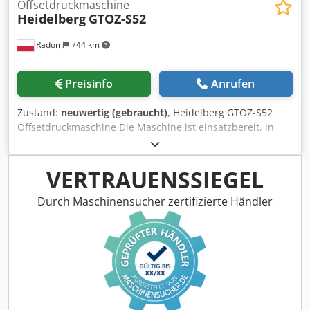
Offsetdruckmaschine
Heidelberg
GTOZ-S52
Radom
744 km
Preisinfo
Anrufen
Zustand:
neuwertig (gebraucht)
, Heidelberg GTOZ-S52
Offsetdruckmaschine Die Maschine ist einsatzbereit, in
sehr gutem Zustand, stammt aus einer kleinen Druckerei.
Technische Daten: Format: 36x52 cm 2 Druckwerke
Gewicht: 3000 kg Stromversorgung: 400 V Baujahr: 1994
VERTRAUENSSIEGEL
Baldwin Alkoholfeuchtung Bedienpult Djdpfx Aozph
Rgsnmock Dokumentation und zusätzliche Elemente im
Durch Maschinensucher zertifizierte Händler
Lieferumfang enthalten.