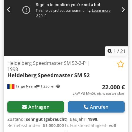
und Schneiden - Perfecting / Schön- und Widerdruck 1-1/2-
0 - Tiefstapelausleger - Autoplate - Nummerierwerk -
Alcolor automatisches Filmfeuchtwerk - Cptronic -
Farbwalzenwasch-Einrichtung vom Pult aus gesteuert -
Gummituch Wascheinrichtung Dcsdpfezcfqljx Anmok --
>Verfügbar ab: 07/2026
1
/
21
Heidelberg Speedmaster SM 52-2-P |
1998
Heidelberg
Speedmaster SM 52
22.000 €
Târgu Neamț
1.236 km
EXW VB MwSt. nicht ausweisbar
Anfragen
Anrufen
Zustand:
sehr gut (gebraucht)
, Baujahr:
1998
,
Betriebsstunden:
61.000.000 h
, Funktionsfähigkeit:
voll
funktionsfähig
, Maschinen-/Fahrzeugnummer:
201810
,