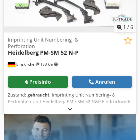
1
/
6
Imprinting Unit Numbering- &
Perforation
Heidelberg
PM-SM 52 N-P
Emskirchen
183 km
Preisinfo
Anrufen
Zustand:
gebraucht
, Imprinting Unit Numbering- &
Perforation Unit Heidelberg PM / SM 52 N&P Eindruckwerk
mit Nummerier- & Perforiereinrichtung / Imprinting Unit
Numbering- & Perforation Unit Heidelberg PM / SM 52 N&P
Year 2001 - SN. 361748 Eindruckwerk / Imprinting Unit
Nummerierwelle mit 4 Sitzringen / Numbering shaft with 4
mounting rings Dedpfsx Uz Tzsx Anmsck 2 Perforierarme /