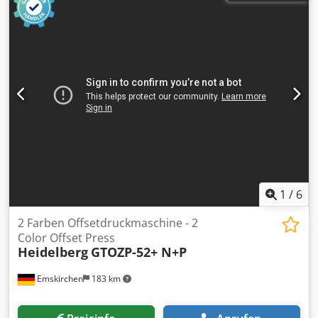
1
/
6
2 Farben Offsetdruckmaschine - 2
Color Offset Press
Heidelberg
GTOZP-52+ N+P
Emskirchen
183 km