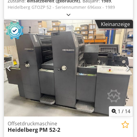
Zustand:
einsatzbereit (gebraucht)
, Baujahr:
1989
,
Heidelberg GTOZP 52 - Seriennummer 696xxx - 1989
Frontbedienfeld Dsdpfox Hrn Tjx Anmeck Alkohol-
Dämpfung 35 Mio. Drucke Perfektor Unterlagen +
Kleinanzeige
Werkzeuge
1
/
14
Offsetdruckmaschine
Heidelberg
PM 52-2