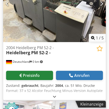
1
/
5
2004 Heidelberg PM 52-2 -
Heidelberg
PM 52-2 -
Deutschland
0 km
Preisinfo
Anrufen
Zustand:
gebraucht
, Baujahr:
2004
, ca. 51 Mio. Drucke
Format: 37 x 52 Alcolor Feuchtung Minus-Version Autoplate
Dsdpfx Ajxyf Hmenmsck automatische
Gummituchwascheinrichtung Puderapparat Zubehör: Beil
Kleinanzeige
Plattenstanze kurzfristig verfügbar