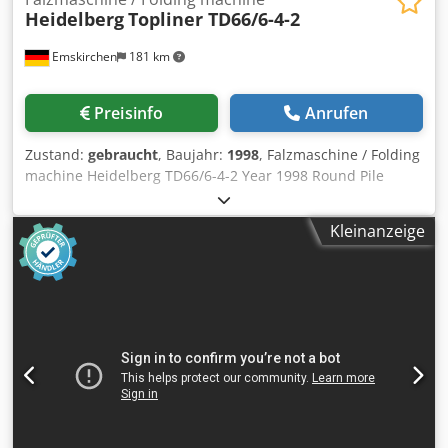
Heidelberg
Topliner TD66/6-4-2
Emskirchen
181 km
Preisinfo
Anrufen
Zustand:
gebraucht
, Baujahr:
1998
, Falzmaschine / Folding
machine Heidelberg TD66/6-4-2 Year 1998 Round Pile
Feeder Folding Type 6 - 4 - 2 buckles Press Delivery
Online-Video-Inspection by Skype-Video We would be very
Kleinanzeige
pleased with your visit - more machines on Stock Dcsdpfx
Anjuhiqqemek Available Immediately - Can be inspect On
Stock Emskirchen / Nürnberg - Can be test