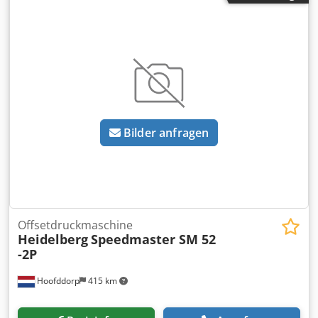
Autoplate-Plattenwechsler, Papierauslage für dünne
Papiersorten. Dodpfeztap Nex Anmeck
Bilder anfragen
Offsetdruckmaschine
Heidelberg
Speedmaster SM 52
-2P
Hoofddorp
415 km