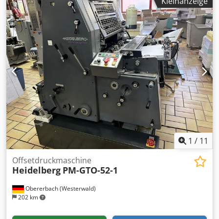
Kleinanzeige
Rücklaufsystem, Temperaturregelung der Farbwerke,
Anicolor-Farbwerke, Doppelte Bogenkontrolle,
Seitenregisterkontrolle, Farbwalzenwaschvorrichtung,
Walzenwaschvorrichtung, Zylinderwaschvorrichtung,
Autoplate, IR-Trockner, Verlängerte Auslage. Dcsdpjznl T
Aofx Anmek
1
/
11
Offsetdruckmaschine
Heidelberg
PM-GTO-52-1
Obererbach (Westerwald)
202 km