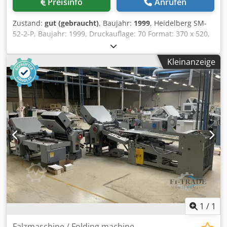
Preisinfo
Anrufen
Zustand:
gut (gebraucht)
, Baujahr:
1999
, Heidelberg SM-
52-2-P, Baujahr: 1999, Druckauflage: 70 Format: 370 x 520,
2 Farben Ausstattung: Dcsdpfx Anoztdnvomek - Plus-
Version: vorbereitet für Nummerierung und Perforation -
Kleinanzeige
Wascheinrichtung für Druckzylinder - elektronische
Doppelblattkontrolle - elektronische Anlegekontrolle -
Pulversprüheinrichtung Grafix - Technotrans Kühl- und
Dosiergerät - Anlegevorrichtung für Perforation und
Stanzen - Wendedruck 1-1/2-0 - Flachstapelauslage -
Autoplate - Nummerierungseinheit - Alcolor automatische
Farbwalzenbefeuchtung - Cptronic -
Farbwalzenwascheinrichtung, steuerbar über die Konsole -
Gummituchwascheinrichtung
1
/
1
Falzmaschine / Folding machine