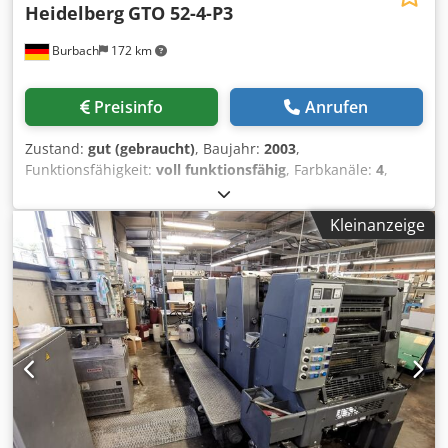
Heidelberg
GTO 52-4-P3
Burbach
172 km
Preisinfo
Anrufen
Zustand:
gut (gebraucht)
, Baujahr:
2003
,
Funktionsfähigkeit:
voll funktionsfähig
, Farbkanäle:
4
,
Plus-Version: vorbereitet für Nummerier- &
Perforiereinrichtung Dcsdpsy Efqlofx Anmok Wendung 2:2
Kleinanzeige
Classic Center Puderapparat elektronische
Doppelbogenkontrolle Neue Walzen VARN Kompac III Die
Heidelberg GTO 52-4-P3 ist eine professionelle Vierfarben-
Offsetdruckmaschine im Kleinformat, die besonders für
ihre Zuverlässigkeit und Präzision in der
Akzidenzdruckerei bekannt ist. Das Modell verfügt über
eine integrierte Schön- und Widerdruckeinrichtung
(Perfecting), die das beidseitige Bedrucken von Bögen in
einem einzigen Durchgang ermöglicht. Technische
Kernspezifikationen Max. Bogenformat: 360 x 520 mm (B3-
Format) Min. Bogenformat: 105 x 180 mm (Einseitig) / 140 x