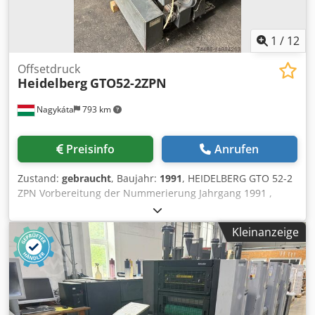
1
/
12
Offsetdruck
Heidelberg
GTO52-2ZPN
Nagykáta
793 km
Preisinfo
Anrufen
Zustand:
gebraucht
, Baujahr:
1991
, HEIDELBERG GTO 52-2
ZPN Vorbereitung der Nummerierung Jahrgang 1991 ,
Vorbereitung der Nummerierung, gute Zylinder, keine
Schäden, Dokumentation, Werkzeuge. Dcodpfx
Kleinanzeige
Anerllcijmsk