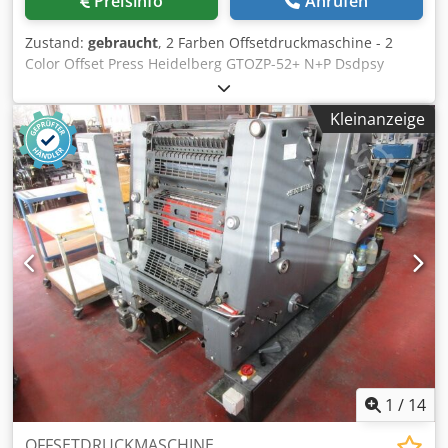
Preisinfo
Anrufen
Zustand:
gebraucht
, 2 Farben Offsetdruckmaschine - 2
Color Offset Press Heidelberg GTOZP-52+ N+P Dsdpsy
Ndhkjfx Anmsck 2 Color Offset Press Heidelberg GTOZP-
52+ N+P Year 1992 - Serial-No. 707612N Size max. 360 x
Kleinanzeige
520mm Impressions 53 Mio. Dampening System Alcolor
with Baldwin Plus Version - Imprint Unit Numbering &
Perforation Wendung 2 Perfecting 2/0 - Manuals Included
Online-Video-Inspection by WhatsApp - MS Zoom -
Telegram On Stock Emskirchen/Nürnberg - Available
Immediately - Can be test
1
/
14
OFFSETDRUCKMASCHINE