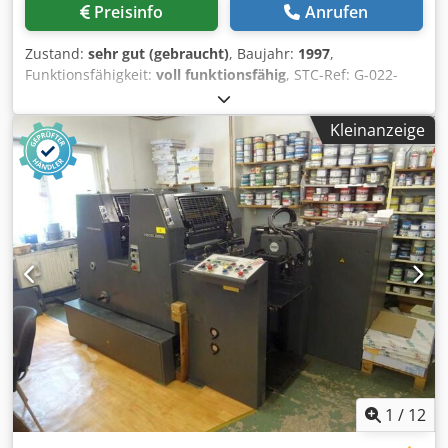
Preisinfo
Anrufen
Zustand:
sehr gut (gebraucht)
, Baujahr:
1997
,
Funktionsfähigkeit:
voll funktionsfähig
, STC-Ref: G-022-
7709 Heidelberg PM-GTO-52-1 ,Baujahr: 1997 ,Druckzahl:
ca. 62 mio. Format: 360x520 mm, 1 Farben Dsdozcfrvspfx
Kleinanzeige
Anmjck Ausstattung: - Plus-Version: vorbereitet für
Nummerier- & Perforiereinrichtung - Nummerierwerk -
Perforierwerk - Direkt Feuchtwerk (Heidelberg for GTO 52) -
Puder Apparat - Grundausrüstung für Perforation und
Schneiden -->Verfügbar ab: 07/2026
1
/
12