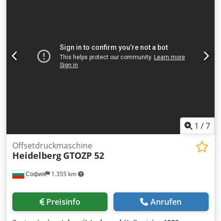
1
/
7
Offsetdruckmaschine
Heidelberg
GTOZP 52
София
1.355 km
Preisinfo
Anrufen