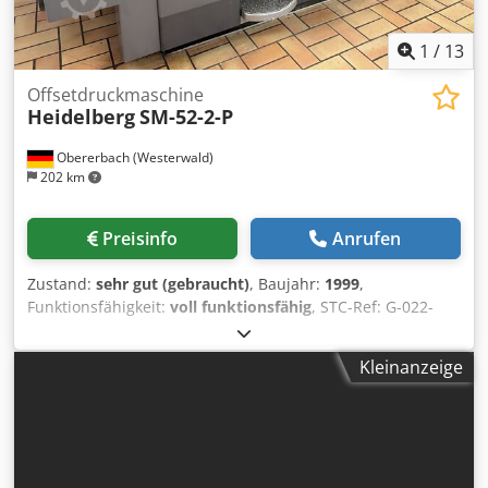
1
/
13
Offsetdruckmaschine
Heidelberg
SM-52-2-P
Obererbach (Westerwald)
202 km
Preisinfo
Anrufen
Zustand:
sehr gut (gebraucht)
, Baujahr:
1999
,
Funktionsfähigkeit:
voll funktionsfähig
, STC-Ref: G-022-
7707 Heidelberg SM-52-2-P, Baujahr: 1999, Druckzahl: ca.
70 mio. Format: 370x520 mm, 2 Farben Ausstattung: - Plus-
Kleinanzeige
Version: vorbereitet für Nummerier- & Perforiereinrichtung
- Druckzylinder Wascheinrichtung - elektronische
Doppelbogenkontrolle - elektronische Ziehmarkenkontrolle
- Puder Apparat Grafix - Technotrans Kühlung,
Alkoholkonstanthaltung - Grundausrüstung für Perforation