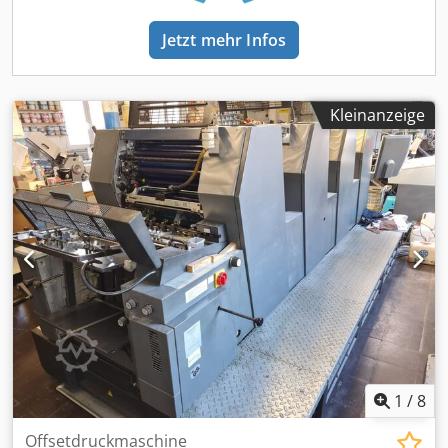
Jetzt mehr Infos
Kleinanzeige
1
/
8
Offsetdruckmaschine