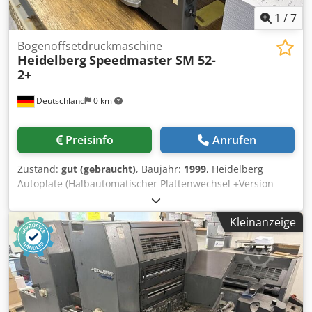
1
/
7
Bogenoffsetdruckmaschine
Heidelberg
Speedmaster SM 52-
2+
Deutschland
0 km
Preisinfo
Anrufen
Zustand:
gut (gebraucht)
, Baujahr:
1999
, Heidelberg
Autoplate (Halbautomatischer Plattenwechsel +Version
Alcolor Filmfeuchtwerk CP Tronic Steuerung Automatische
Farbwalzenwascheinrichtung
Kleinanzeige
Gummituchwascheinrichtung
Druckzylinderwascheinrichtung Dodpfxsw U A Npj Anmsck
Grafix Alphatronic 200: Pudereinrichtung