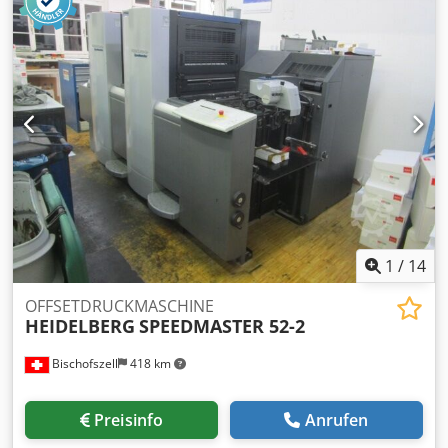
1
/
14
OFFSETDRUCKMASCHINE
HEIDELBERG
SPEEDMASTER 52-2
Bischofszell
418 km
Preisinfo
Anrufen