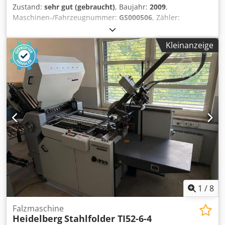
Zustand:
sehr gut (gebraucht)
, Baujahr:
2009
,
Maschinen-/Fahrzeugnummer:
GS000506
, Zähler:
26‘795‘055 // Leistung: 13000 Bogen / h Format:
Bogenformat Max. 370 x 520 mm // Min.: 105 x 145 mm
Kleinanzeige
Druckformat Max: 360 x 520 mm Dicke: max. 0,4 mm
Feuchtwerk: Alcolor Filmfeuchtwerke mit Baldwin BC 713
EF Kühlgerät Pudergerät: Alphatronic 200 Ausrüstung /
weitere Angaben Ultraschall-Doppelbogenkontrolle
Heidelberg Plattenspanneinrichtung EasyPlate mit
automatischem Plattenzylinderpositionierlauf für
schnellen Plattenwechsel mit nur einem Werkzeug.
Gummituchzylinder mit zentraler Spannschnecke zur
Spannung an Vorder- und Hinterkante Dcodevw Ai Ropfx
Anmek Automatische Gummituch- und
Druckzylinderwascheinrichtung (für Normalfarben)
geeignet für konventionelle und pflanzenölbasierende
Waschmittel, über die Steurung programmgesteuert.
1
/
8
Falzmaschine
Heidelberg
Stahlfolder TI52-6-4