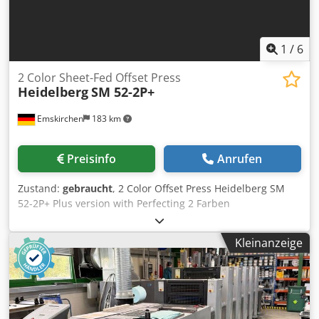
1
/
6
2 Color Sheet-Fed Offset Press
Heidelberg
SM 52-2P+
Emskirchen
183 km
Preisinfo
Anrufen
Zustand:
gebraucht
, 2 Color Offset Press Heidelberg SM
52-2P+ Plus version with Perfecting 2 Farben
Offsetdruckmaschine - 2 Color Offset Press Heidelberg SM
52-2P+ Baujahr / Year 1997 - Serial-No. 201301 Druckzahl /
Kleinanzeige
Impressions 54 Mio. Format / Size min. 105 x 145mm - max.
370 x 520mm Papierdickenbereich / Paper thickness 0,06 -
0,4mm Feuchtwerk mit Kühlung / Dampening System
Alcolor - Baldwin Refrigeration Perfecting 1/1 - 2/0 CP-
Tronic, Autoplate, Plus Version