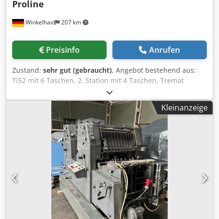
Proline
Winkelhaid
207 km
Preisinfo
Anrufen
Zustand:
sehr gut (gebraucht)
, Angebot bestehend aus:
Ti52 mit 6 Taschen, 2. Station mit 4 Taschen, Tremat
Anleger, sehr sauberer Zustand, Baujahr 2009, inkl. SAK-52
Auslage, optional erhältlich VFZ52 Dcjdpozmp Nrefx Anmek
Kleinanzeige