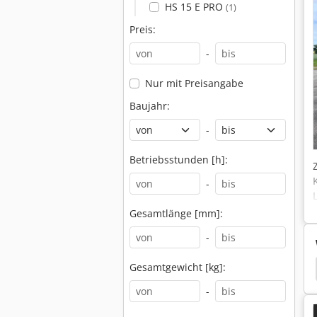
HS 15 E PRO
(1)
Preis:
-
Nur mit Preisangabe
Baujahr:
-
Betriebsstunden [h]:
-
Gesamtlänge [mm]:
-
Gesamtgewicht [kg]:
itsbühne
Gelenkteleskopbühne
Skyjack 8841
-