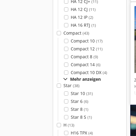
HA 12 CJ+
(11)
HA 12 CJ
(11)
HA 12 IP
(2)
HA 16 RTJ
(1)
Compact
(43)
Compact 10
(17)
Compact 12
(11)
Compact 8
(9)
Compact 14
(6)
Compact 10 DX
(4)
Mehr anzeigen
Star
(38)
Star 10
(31)
Star 6
(6)
Star 8
(1)
Star 8 S
(1)
H
(13)
H16 TPX
(4)