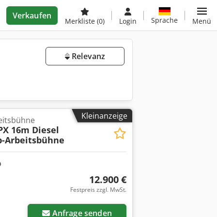
Verkaufen
Sprache
Merkliste
(0)
Login
Menü
Relevanz
Kleinanzeige
eitsbühne
PX 16m Diesel
p-Arbeitsbühne
12.900 €
Festpreis zzgl. MwSt.
Anfrage senden