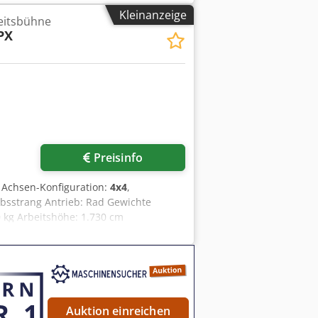
genehmigt ✅ 2 unvollkommene ℹ️ 1
Kleinanzeige
eitsbühne
, etwas blauer Rauch beim Kaltstart
PX
t nicht, keine weiteren Probleme bei
a video? Tip: The reference "39714
 Why this machine and our service
very available ✔ Money-Back
other equipment options? We offer
– easily accessible on our platform.
Preisinfo
, Achsen-Konfiguration:
4x4
,
ebsstrang Antrieb: Rad Gewichte
0 kg Arbeitshöhe: 1.730 cm
g: ja Wartung, Verlauf und Zustand
 gut Optischer Zustand: gut Weitere
e: 1060 m Max. Armausschlag in Grad:
n: 2026-03-30 Produktionsland: FR
nen GmbH, um weitere Informationen
ehbereich: 360° endlos Reichweite
Auktion einreichen