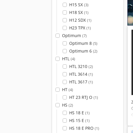
H15 SX
(3)
H18 SX
(1)
H12 SDX
(1)
H23 TPX
(1)
Optimum
(7)
Optimum 8
(5)
Optimum 6
(2)
HTL
(4)
HTL 3210
(2)
HTL 3614
(1)
HTL 3617
(1)
HT
(4)
HT 23 RTJ O
(1)
HS
(2)
HS 18 E
(1)
HS 15 E
(1)
HS 18 E PRO
(1)