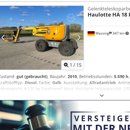
👷‍♂️ Inspected by an independent expert 53 Inspektionspunkte 50 
Gelenkteleskoparb
Ausgaben ⚠️ 📌 Inspector's Comment: Gut funktionierender Boomlift
Haulotte
HA 18 
des Motors, defekter Jib-Schlauch, Fahrgeschwindigkeit funktionier
der Inspektion. 📄 Want to see the full inspection, extra photos, or 
Equippo" is commonly used when looking up more details online. 
stands out: ✔ Thorough inspection by professionals ✔ Jobsite deli
Massing
347 km
Guaranteed ✔ Secure and flexible payment options 🔄 Considering 
helpful tools and resources for all equipment owners and operators 
1
/
15
Zustand:
gut (gebraucht)
, Baujahr:
2010
, Betriebsstunden:
5.590 h
Kraftstofftyp:
Diesel
, Farbe:
Gelb
, Ausstattung:
Allradantrieb
, Antri
Leergewicht: 8.120 kg Funktionell Mast: Knickarm Hubkapazität: 23
Abmessungen des Laderaums: 760 x 238 x 220 cm CE-Kennzeichnun
Crjdpfx Afeyxybre Rof Zahl der Eigentümer: 1 Technischer Zustand:
Informationen Lieferbedingungen: EXW Max. horizontale Reichweit
180 Max. Ausschlag der Arbeitsbühne in Grad: 360 Letzte Inspektio
Weitere Informationen Wenden Sie sich an Rothlehner Arbeitsbüh
zu erhalten. Arbeitshöhe: 17,30 m Korblast: 230 kg / 2 Personen Dr