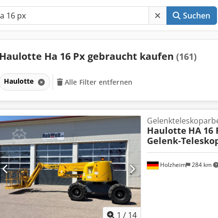
Suchen
Haulotte Ha 16 Px gebraucht kaufen
(161)
Haulotte
Alle Filter entfernen
Gelenkteleskoparb
Haulotte
HA 16 
Gelenk-Telesko
Holzheim
284 km
1
/
14