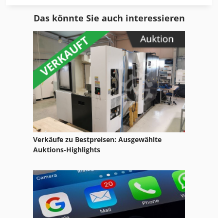
Hammel
Das könnte Sie auch interessieren
Herbold Shredder
Hochleistungs Zerkleinerer
Holzschredder
Holzshredder
Holzzerkleinerer
Mewa Shredder
Verkäufe zu Bestpreisen: Ausgewählte
Plastik Schredder
Auktions-Highlights
Recycling
Reinbold Hacker
Schredder