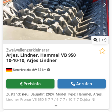
1
/
9
Zweiwellenzerkleinerer
Arjes, Lindner, Hammel VB 950
10-10-10, Arjes Lindner
Unterbreizbach
52 km
Preisinfo
Anrufen
Zustand:
neu
, Baujahr:
2024
, Model Type: Hammel, Arjes,
Lindner Pronar VB 650 5-7-7 / 6-7-7 / 10-7-7 Dcjdsr Nf
Rlspfx Acaek VB 750 6-7-7 / 5-7-7 / 10-7-7 VB 850 6-8-8 / 8-
8-8 / 10-8-8 VB 950 6-8-8 / 10-8-8 / 10-10-10 AT-TEC