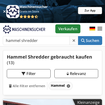
Maschinensucher
Zur App
Gratis im Store
Verkaufen
Suchen
Hammel Shredder gebraucht kaufen
(13)
Filter
Relevanz
Hammel
Alle Filter entfernen
Kleinanzeige