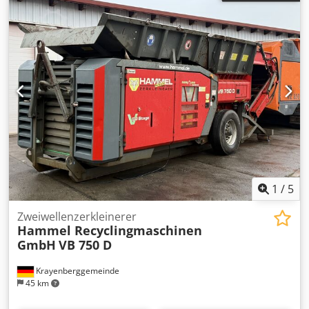
1
/
5
Zweiwellenzerkleinerer
Hammel Recyclingmaschinen
GmbH
VB 750 D
Krayenberggemeinde
45 km