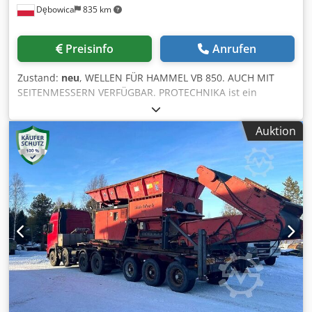
Dębowica
835 km
Acex Hhwdjaeck - ISO 9001:2015 - ISO 14001 -
Unabhängige Konstruktionsabteilung, die jede
Kundenanforderung erfüllt - Eigenes FORSCHUNGS- UND
Preisinfo
Anrufen
ENTWICKLUNGSZENTRUM Kundenbeziehungen haben für
uns höchste Priorität, denn die Zufriedenheit unserer
Zustand:
neu
, WELLEN FÜR HAMMEL VB 850. AUCH MIT
Kunden ist unser Erfolg!
SEITENMESSERN VERFÜGBAR. PROTECHNIKA ist ein
Unternehmen mit 21-jähriger Geschichte und beschäftigt
sich seit Beginn seiner Tätigkeit mit der Produktion von
Auktion
Ersatzteilen sowie kompletten Recyclinganlagen. In den
letzten Jahren haben wir unser Portfolio um die Fertigung
von Mahlscheiben für langsam laufende Schredder
erweitert. Dank der Implementierung automatisierter
Schweißprozesse und unserer eigenen
Produktionstechnologie konnten wir die Produktionszeiten
minimieren und gleichzeitig eine gleichbleibend hohe
Qualität gewährleisten. Mahlscheiben sind ein
Serienprodukt, was uns unter anderem die
Zusammenarbeit mit Maschinenherstellern als OEM
ermöglicht. Was zeichnet PROTECHNIKA im Vergleich zum
Wettbewerb aus? Ganz einfach! - Zertifizierte 3.1-
Materialien Dsdpfxex Hhfze Acajck - TÜV SÜD Rheinland