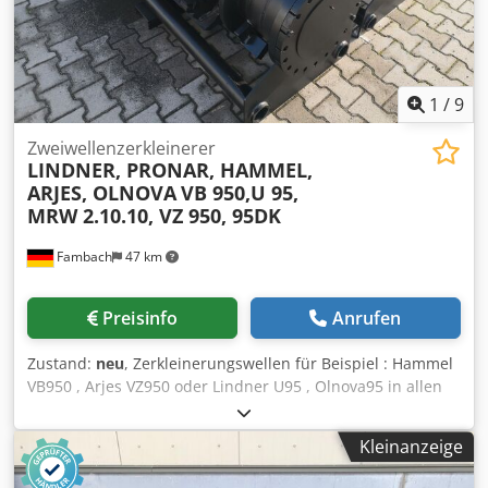
1
/
9
Zweiwellenzerkleinerer
LINDNER, PRONAR, HAMMEL,
ARJES, OLNOVA
VB 950,U 95,
MRW 2.10.10, VZ 950, 95DK
Fambach
47 km
Preisinfo
Anrufen
Zustand:
neu
, Zerkleinerungswellen für Beispiel : Hammel
VB950 , Arjes VZ950 oder Lindner U95 , Olnova95 in allen
Varianten erhältlich: 6-8-8 8-8-8, 10-8-8 6-10-10 8-10-10,
10-10-10, 12-10-10 Dsdefg Adlopfx Acasck usw Die WERT
Kleinanzeige
GmbH stellt exklusiv Zerkleinerungswellen für die
Zerkleinerung von Metall, Holz, Altholz, Wurzeln,