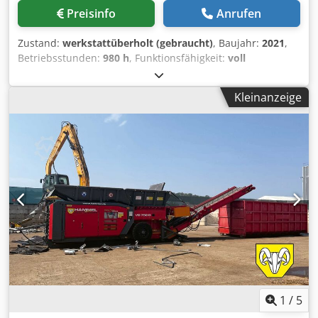
Preisinfo
Anrufen
Zustand:
werkstattüberholt (gebraucht)
, Baujahr:
2021
,
Betriebsstunden:
980 h
, Funktionsfähigkeit:
voll
funktionsfähig
, Gesamtbreite:
2.500 mm
, Gesamtgewicht:
19.000 kg
, Leistung:
280,23 kW (381,01 PS)
, Jahr der
Kleinanzeige
letzten Überholung:
2025
, VZ 850 DK, Volvo Penta TAD16 L
770 PS, 3300 Betriebsstunden - Bandgurt neuwertig, Rollen
erneuert - Zerkleinerungswellen 7/7-5 Metall - Brechbalken
mit Kamm - Gegenrechen neuwertig - zwei Trichter
Dcjdpfx Aow S Iiiocaek - langes Austragsband - CAT Motor
C9.3 - Abgasnorm EPA Tier 4 final - nur 980
Betriebsstunden
1
/
5