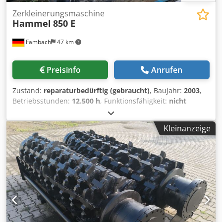
Zerkleinerungsmaschine
Hammel
850 E
Fambach
47 km
Preisinfo
Anrufen
Zustand:
reparaturbedürftig (gebraucht)
, Baujahr:
2003
,
Betriebsstunden:
12.500 h
, Funktionsfähigkeit:
nicht
funktionsfähig
, Hammel VB 850 E stationär mit Magnet
Dcodpfxjyt Iaws Acajk + 2 Paar neuen Wellen Maschine ist
Kleinanzeige
ohne Getriebe.