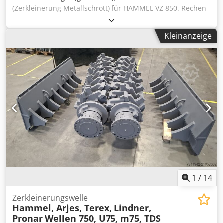
Zerkleinerungslösungen unterstützen wir unsere Kunden
(Zerkleinerung Metallschrott) für HAMMEL VZ 850. Rechen
dabei, ihre Effizienz und Wettbewerbsfähigkeit zu
und Kämme sind ebenfalls vorhanden. Dodowl D I Njpfx
erhöhen.
Acajck
Kleinanzeige
1
/
14
Zerkleinerungswelle
Hammel, Arjes, Terex, Lindner,
Pronar
Wellen 750, U75, m75, TDS