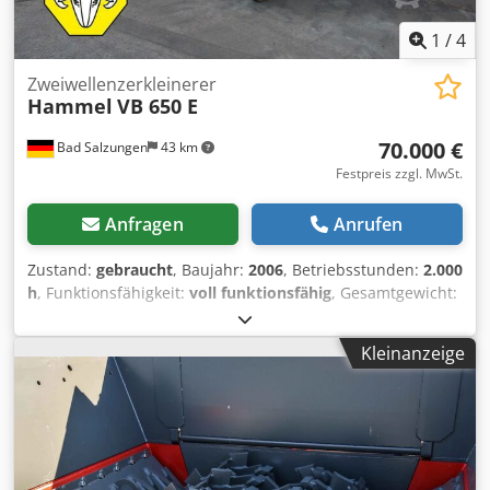
1
/
4
Zweiwellenzerkleinerer
Hammel
VB 650 E
70.000 €
Bad Salzungen
43 km
Festpreis zzgl. MwSt.
Anfragen
Anrufen
Zustand:
gebraucht
, Baujahr:
2006
, Betriebsstunden:
2.000
h
, Funktionsfähigkeit:
voll funktionsfähig
, Gesamtgewicht:
18.000 kg
, Leistung:
2 kW (2,72 PS)
, Kraftstofftyp:
elektrisch
, Farbe:
Rot
, Anzahl der Klingen:
5
, Wellen mit
Kleinanzeige
7/7 Scheiben mit 5 Messern pro Scheibe Brechbalken mit
Kamm neue Hydraulikschläuche aufbereitetes
Hydrauliksystem aufbereitetes Bedienfeld Dcjdpfxjzh H Uuj
Acaek stabiler Hakenliftrahmen Austragsband: 1.400 mm
Breite Abwurfhöhe 3.400 mm Funkfernsteuerung