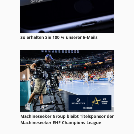
Shredder
Shredder Kettenfahrzeug
Styropor Schredder
So erhalten Sie 100 % unserer E-Mails
Trommelsiebmaschine
Ueberholter Alu Shredder 750 Kw
Wellenschredder
Zerkleinerer
Zweiwellen Schredder
Machineseeker Group bleibt Titelsponsor der
Machineseeker EHF Champions League