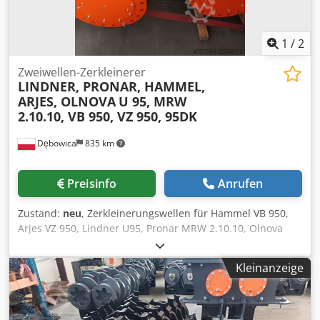
1
/
2
Zweiwellen-Zerkleinerer
LINDNER, PRONAR, HAMMEL,
ARJES, OLNOVA
U 95, MRW
2.10.10, VB 950, VZ 950, 95DK
Dębowica
835 km
Preisinfo
Anrufen
Zustand:
neu
, Zerkleinerungswellen für Hammel VB 950,
Arjes VZ 950, Lindner U95, Pronar MRW 2.10.10, Olnova
95DK In allen Ausführungen mit Seitenkämmen und
Brechleisten erhältlich: - 6-8-8 - 8-8-8 - 6-10-10 - 8-10-10 -
Kleinanzeige
10-10-10 - 12-10-10 PROTECHNIKA ist ein Unternehmen mit
21-jähriger Geschichte und befasst sich seit Beginn seiner
Tätigkeit mit der Fertigung von Ersatzteilen und
kompletten Recyclinganlagen. In den letzten Jahren haben