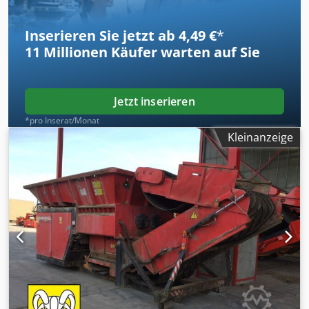
Hakenliftrahmen Radachse mit Zugdeichsel Dcedpfx Aey
Akb Rscaok Permanent-Überbandmagnet
Inserieren Sie jetzt ab 4,49 €
*
Funkfernsteuerung
11 Millionen
Käufer warten auf Sie
Jetzt inserieren
*pro Inserat/Monat
Kleinanzeige