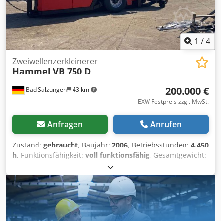
1
/
4
Zweiwellenzerkleinerer
Hammel
VB 750 D
200.000 €
Bad Salzungen
43 km
EXW Festpreis zzgl. MwSt.
Anfragen
Anrufen
Zustand:
gebraucht
, Baujahr:
2006
, Betriebsstunden:
4.450
h
, Funktionsfähigkeit:
voll funktionsfähig
, Gesamtgewicht:
19.000 kg
, Leistung:
257,42 kW (349,99 PS)
, Kraftstofftyp:
Diesel
, Farbe:
Rot
, Anzahl der Klingen:
5
,
Motorenhersteller:
CAT
, Motormodell:
CAT C9
,
Einsatzgebiet: Altholz und Frischholz , Haus- und
Sperrmüll , Elektronikschrott Wellen mit 7/7 Scheiben mit 5
Messern pro Scheibe Brechbalken mit Kamm stabiler