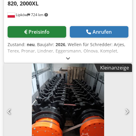
820, 2000XL
Lipków
724 km
Preisinfo
Anrufen
Zustand:
neu
, Baujahr:
2026
, Wellen für Schredder: Arjes,
Terex, Pronar, Lindner, Eggersmann, Olnova, Komplet,
Doppstadt Typen – 750, 800, 850, U75, TDS820, Modell 75,
2000 und weitere! - Standardwellen - Spezialwellen -
Kleinanzeige
Kundenindividuelle Wellen - Ersatzteile - Messer Beton /
Paddle / Stern / Metall / Elektro und viele mehr! Dodpfx
Asycxvhjcaock