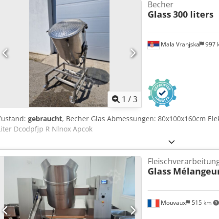
Becher
Gesamtmaße (L x B x H) – ZEICHNUNG • Maximale Maße des gelager
Glass
300 liters
der Schubladen: 61 Stück • Breite des Ladefachs: 60 mm • Tragfähig
Neigung gemäß Bestellung • Lackfarbe nach RAL: beliebig – 7035 • B
Möglichkeit des Verkaufs von zwei separaten Lagern mit 30 und 31
Mala Vranjska
997 
1
/
3
Zustand:
gebraucht
, Becher Glas Abmessungen: 80x100x160cm Elek
Liter Dcodpfjp R Nlnox Apcok
Fleischverarbeitu
Glass
Mélangeur
Mouvaux
515 km