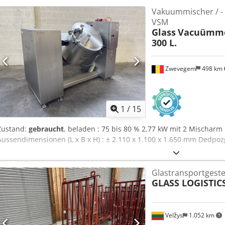
Vakuummischer / - 
VSM
Glass
Vacuümmen
300 L.
Zwevegem
498 km
1
/
15
Zustand:
gebraucht
, beladen : 75 bis 80 % 2,77 kW mit 2 Mischar
Aussendimensionen (L x B x H) : ± 2.110 x 1.100 x 1.650 mm Dedpoz
Glastransportgeste
GLASS LOGISTIC
Velžys
1.052 km