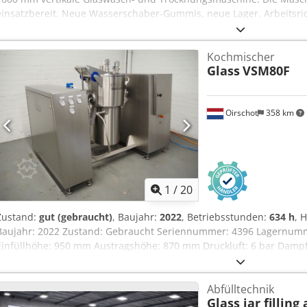
einsatzbereit. Neue Wasserschaber-Gummis, neue Lager. Arbeitsric
waschbare Glas­höhe: 1600 mm Anzahl der Bürsten: 4 Dedpfx Apsx 
Edelstahlkabine Wasserheizung Hintergrundbeleuchtung Stoppsen
Kochmischer
überholt, gereinigt und befindet sich in einwandfrei funktioniere
Glass
VSM80F
unserem Standort möglich!
Oirschot
358 km
1
/
20
Zustand:
gut (gebraucht)
, Baujahr:
2022
, Betriebsstunden:
634 h
, 
Baujahr: 2022 Zustand: Gebraucht Seriennummer: 4396 Lagernummer
Einfüllhöhe: 950 mm Austragshöhe: 870 mm Druckluft: 6 bar Dampf:
2,8kW Abmessungen: 1400 x 2100 x 1650 mm Dcodpfsy S Txqex Apc
und Dampfeinspritzung. Inklusive Temperatursensor und 10,4" Tou
Abfülltechnik
neuwertiger Zustand.
Glass jar filling