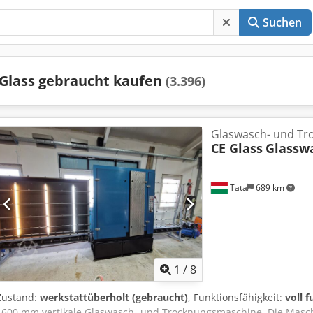
Suchen
Glass gebraucht kaufen
(3.396)
Glaswasch- und T
CE Glass
Glassw
Tata
689 km
1
/
8
Zustand:
werkstattüberholt (gebraucht)
, Funktionsfähigkeit:
voll 
1600 mm vertikale Glaswasch- und Trocknungsmaschine. Die Maschi