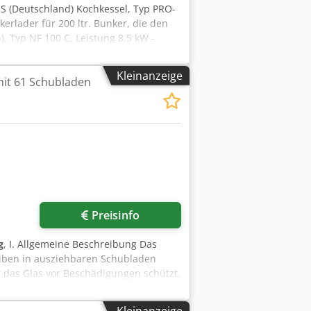
ASS (Deutschland) Kochkessel, Typ PRO-
erlader für 200 ltr. Bunker, die den
 Typ NF 100 C, Leistung 8,5 kW -
unnel, Breite: 400 cm, Höhe 200 cm,
nen) Dcedpfxjfwmt Uj Apcjk -
Kleinanzeige
it 61 Schubladen
talien) Abwasser- und
Rütteltunnel, Leistung 2,2 kW -
geplattform mit Treppe, Abmessungen:
f-Waage, Typ 01AAH / WS - TIROMAT BL-
kungsmaschine für Vakuumverpackung, 2
n das Kartonverpackungslager abgibt,
em geraden Abschnitt von 20 Metern
r anfragen
Preisinfo
g
, I. Allgemeine Beschreibung Das
eiben in ausziehbaren Schubladen
 das Glas vor Beschädigungen schützt.
 maximalen Abmessungen von 3330 x
csk II. Technische Hauptdaten •
Kleinanzeige