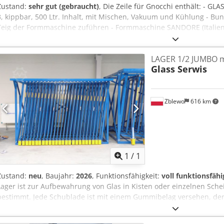
Zustand:
sehr gut (gebraucht)
, Die Zeile für Gnocchi enthält: - GL
3, kippbar, 500 Ltr. Inhalt, mit Mischen, Vakuum und Kühlung - Bunk
Teig der Formmaschine zuführen - Formmaschine SANDORE (Italien),
Segmentbeschicker, Typ Z, Zuführung des Produktes in den Rüttelt
Trocknung und Reinigung des Produktes (Rüttelsiebe, Gebläseturbi
LAGER 1/2 JUMBO m
Rütteltunnel SARP (Italien), Typ STR 4107, Leistung 4,7 kW - SARP (I
Glass Serwis
Wasserabscheider, Modell FILTRO, mit Vakuumextraktion aus einem 
Förderband zur Beschickung der Waage, Typ Z, Höhe 500 cm - Wie
500 cm x 500 cm auf Pfosten 220 cm hoch - BVBA (Belgien) 10-Kop
150 (Italien) Verpackungsmaschine, Typ ETI 422N, lineare Verpac
Zblewo
616 km
Formulardimensionen - Segmentförderer, der das fertige Produkt a
ein Spiralförderer, der Pakete bis zu einer Höhe von 260 cm + ein
ausgibt
Mehr Bilde
1
/
1
Zustand:
neu
, Baujahr:
2026
, Funktionsfähigkeit:
voll funktionsfähi
Lager ist zur Aufbewahrung von Glas in Kisten oder einzelnen Sch
bestimmt. Jede Schublade ist mit einem Gummibelag versehen, der
Die Lagerkonstruktion ermöglicht die Lagerung von Scheiben mit
2250 mm. Die Lagerkonstruktion ist verschraubt. Dcjdpfjzgff Nsx Ap