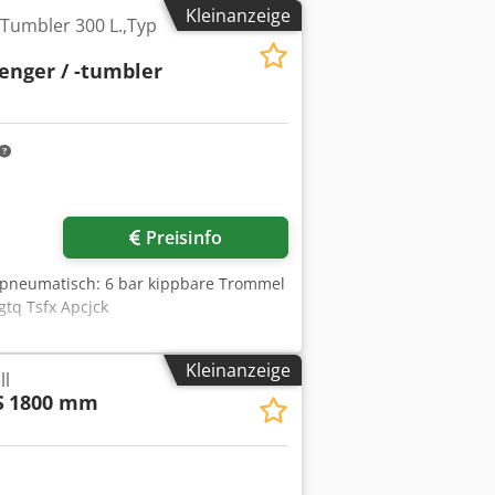
Kleinanzeige
Tumbler 300 L.,Typ
ger / -tumbler
Preisinfo
m pneumatisch: 6 bar kippbare Trommel
gtq Tsfx Apcjck
Kleinanzeige
ll
S
1800 mm