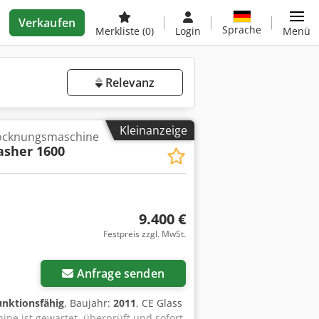
Verkaufen
Sprache
Merkliste
(0)
Login
Menü
Relevanz
Kleinanzeige
rocknungsmaschine
asher 1600
9.400 €
Festpreis zzgl. MwSt.
Anfrage senden
funktionsfähig
, Baujahr:
2011
, CE Glass
ne ist gewartet, überprüft und sofort