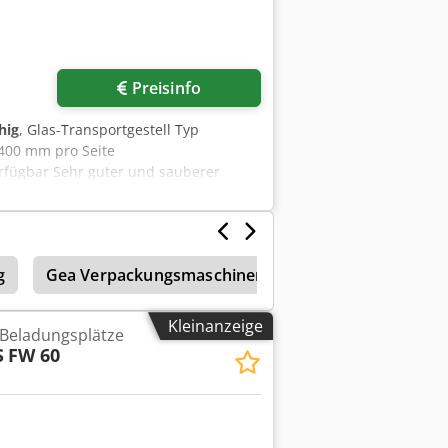
Preisinfo
hig
, Glas-Transportgestell Typ
 400 mm pro Seite
rfügbar Sehr guter und sauberer
g
Gea Verpackungsmaschinen
Gea Ahlborn
Kleinanzeige
 Beladungsplätze
S
FW 60