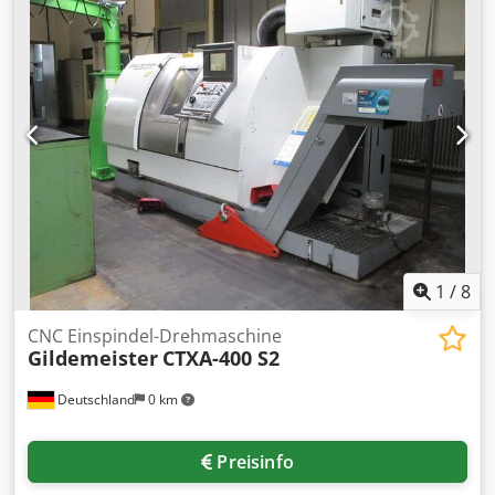
TECHNISCHE DETAILS Spindeldrehzahl max.: 5.000 U/min
Dedozqfvvopfx Aqrowa Drehlänge: 1.175 mm Drehlänge
mit Reitstock: 1.100 mm Werkzeugaufnahme: HSK 63A
nach DIN 69893 Anzahl Plätze Werkzeugmagazin
(Scheibenmagazin): 36 MASCHINEN-DETAILS Steuerung:
HEIDENHAIN Plus iT mit Turn Plus
1
/
8
CNC Einspindel-Drehmaschine
Gildemeister
CTXA-400 S2
Deutschland
0 km
Preisinfo