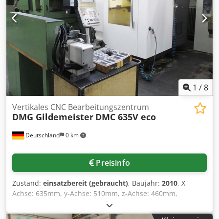
Betriebsstundenstand: 42.733h, mit manuellen Reitstock,
Schutzhaube für Spannfutter, Kühlmitteleinrichtung,
Werkzeughalter Multifix, diverse Werkzeugaufnahmen,
diverse Bohrfutter, diverse Drehwerk- und Bohrwerkzeuge,
Wechselbaken für Dreibackenfutter, Tiefenanschlag für
Hauptspindel, Werkzeugschrank und Dokumentation,
generalüberholt durch den Hersteller 2010. Eine
Besichtigung vor Ort ist möglich. Dedpfxszrn Ido Aqrowa
1
/
8
Vertikales CNC Bearbeitungszentrum
DMG Gildemeister
DMC 635V eco
Deutschland
0 km
Preisinfo
Zustand:
einsatzbereit (gebraucht)
, Baujahr:
2010
, X-
Achse: 635mm, y-Achse: 510mm, z-Achse: 460mm,
Aufspannflächenabmessungen: 790x560mm, max.
Spindeldrehzahl: 8000/min, Steuerung: Heidenhain TNC