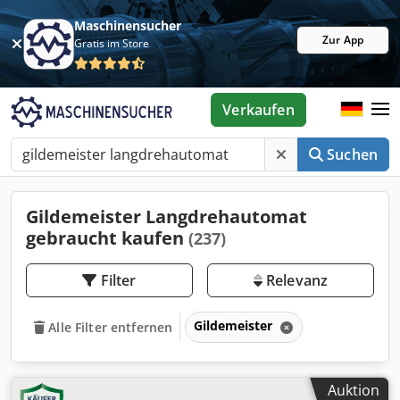
Maschinensucher
Zur App
Gratis im Store
Verkaufen
Suchen
Gildemeister Langdrehautomat
gebraucht kaufen
(237)
Filter
Relevanz
Gildemeister
Alle Filter entfernen
Auktion