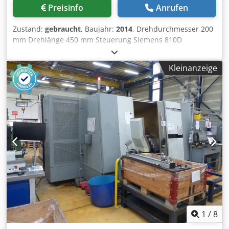
Preisinfo
Anrufen
Zustand:
gebraucht
, Baujahr:
2014
, Drehdurchmesser 200
mm Drehlänge 450 mm Steuerung Siemens 810D
ShopTurn Spindelbohrungsdurchmesser 51 mm Anzahl
der gesteuerten Achsen 3 Drehzahlbereich 0 - 5.000 U/min
Kleinanzeige
Antriebsleistung 16,5 / 11 kW Eilgangsgeschwindigkeit 30
m/min Anzahl der Aufnahmen im Revolverkopf 12 VDI 30
davon angetriebene Stationen 6 Drehzahl der
angetriebenen Werkzeuge 4500 U/min Antriebsleistung am
angetriebenen Werkzeug 8,4 kW Reitstock Ja/ Yes Gewicht
3,2 t Abmessungen L x B x H 4,4 x 2,05 x 1,8 m CNC-
Drehmaschine mit angetriebenen Werkzeugen Nur 3950
Spindelstunden! Zubehör: - Späneförderer - 3-
Backenfutter Kitagawa Ø 210 mm - diverse
Werkzeugaufnahmen VDI 30 - 1 + 1 angetriebene
Werkzeugaufnahmen - automatisch verfahrbarer Reitstock
- DMG SLIMline und ShopTurn - Signallampe -
Werkzeugmessarm - programmierbarer Reitstock Dwsdpfx
Aqezr Rntsrea
1
/
8