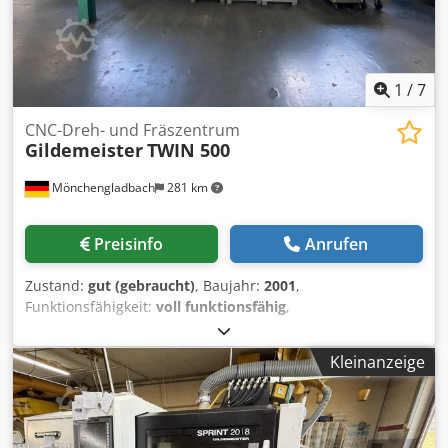
1
/
7
CNC-Dreh- und Fräszentrum
Gildemeister
TWIN 500
Mönchengladbach
281 km
Preisinfo
Anrufen
Zustand:
gut (gebraucht)
, Baujahr:
2001
,
Funktionsfähigkeit:
voll funktionsfähig
,
Maschinen-/Fahrzeugnummer:
04780000161
, Verkaufsort
Landgrafenstraße 45, 41069 Mönchengladbach Dwedpfx
Kleinanzeige
Aezn H Dvjqrja Maschine: Twin 500
Maschinennummer:04780000161 Baujahr:2001 Siemens
840 D Hauptspindel 45 KW 3200 1/min Umlauf 610 mm
Spindelabstand 1850 mm Gegenspindel 454 KW 320 1/min