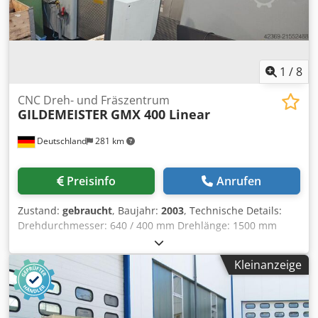
1
/
8
CNC Dreh- und Fräszentrum
GILDEMEISTER
GMX 400 Linear
Deutschland
281 km
Preisinfo
Anrufen
Zustand:
gebraucht
, Baujahr:
2003
, Technische Details:
Drehdurchmesser: 640 / 400 mm Drehlänge: 1500 mm
Steuerung: Siemens 840 D Powerline Verfahrwege Revolver
Nr. 1 (Frässpindel) x/y/z: 550 / 180 (±90) / 1585 mm
Kleinanzeige
Schwenkbereich Frässpindel (B-Achse): ±120° interpol. °
Eilgänge Revolver 1 (Fräskopf) x/y/z: 40/24/60 m/min
Drehzahl Frässpindel: 12000 1/min Antriebsleistung -
Frässpindel: 12 / 23 kW Drehmoment Frässpindel: 100 Nm