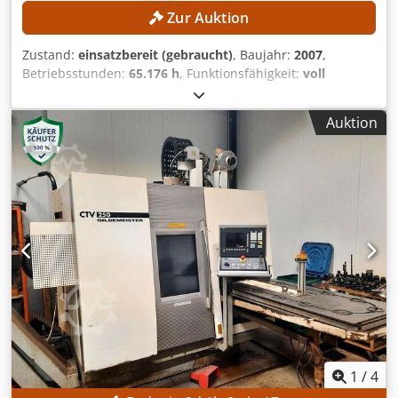
Zur Auktion
Zustand:
einsatzbereit (gebraucht)
, Baujahr:
2007
,
Betriebsstunden:
65.176 h
, Funktionsfähigkeit:
voll
funktionsfähig
, Maschinen-/Fahrzeugnummer:
02260007541
, Drehlänge:
600 mm
, Drehdurchmesser:
680
Auktion
mm
, Spindeldrehzahl (max.):
5.000 U/min
,
Steuerungsmodell:
Siemens 840 D
, Leistung:
25 kW (33,99
PS)
, Kein Mindestpreis - garantierter Verkauf zum
höchsten Gebot! TECHNISCHE DETAILS Drehlänge: 600 mm
Drehdurchmesser: 680 mm Spindeldrehzahl max.: 5.000
U/min MASCHINEN-DETAILS Steuerung: Siemens 840D
Spindelleistung: 25 kW Spindelstunden: 65.176 h
AUSSTATTUNG Späneförderer Selbstzentrierendes
Autoblock-Futter: 250 mm Durchmesser Dsdjzpxgfjpfx
Aqrewa
1
/
4