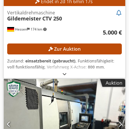
Endet in
2
d
1
h
6
min
15
s
Vertikaldrehmaschine
Gildemeister
CTV 250
Hessen
174 km
5.000 €
Zur Auktion
Zustand:
einsatzbereit (gebraucht)
, Funktionsfähigkeit:
voll funktionsfähig
, Verfahrweg X-Achse:
800 mm
,
Verfahrweg Z-Achse:
300 mm
, Außendurchmesser Futter:
250 mm
, Spindelbohrung:
79 mm
, Anzahl der Steckplätze
Auktion
im Werkzeugmagazin:
12
, Kein Mindestpreis - garantierter
Verkauf zum höchsten Gebot! TECHNISCHE DETAILS
Verfahrweg X-Achse: 800 mm Verfahrweg Z-Achse: 300 mm
Spannfutterdurchmesser: 250 mm Spindelkopf: 170 h5
Spindeldurchmesser im vorderen Lager: 120 mm
Spindelbohrung: 79 mm Anzahl Werkzeugstationen: 12
Dwedpfx Aqezpxf Uerja AUSSTATTUNG C-Achse