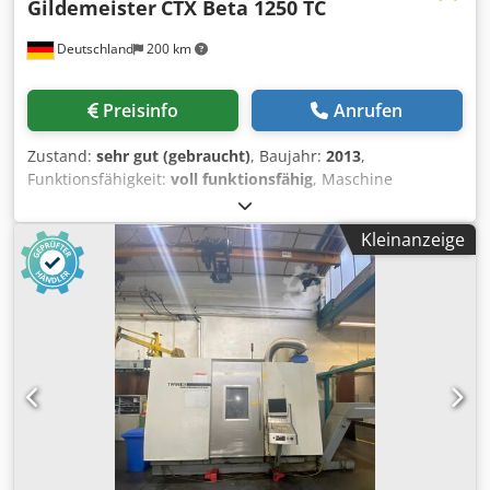
Gildemeister
CTX Beta 1250 TC
Deutschland
200 km
Preisinfo
Anrufen
Zustand:
sehr gut (gebraucht)
, Baujahr:
2013
,
Funktionsfähigkeit:
voll funktionsfähig
, Maschine
Gesamtstunden 3200 h Spindelstunden 470 Gildemeister
CTX Beta 1250 TC, Baujahr 2013, Steuerung Siemens 840D
Kleinanzeige
ERGOline mit ShopTurn Hauptspindel als integrierter
Spindel motor, ISM 76, Antriebsleistung 25/34 KW
(100/40% ED), 5000 min-1 Hohlspanneinrichtung (hydr.),
Zugrohrinnen-0 67 mm Max. Zugkraft 68 kN bei Pmax. 45
bar C-Achse und Spindelbremse (hydr.) Kreuzschlitten
oben mit Dreh-/Fräs-spindel als Motorspindel, mit
hydraulischer Klemmung beim Drehen Aufnahme HSK-63A
DIN 69893 Y-Achse± 100 mm B-Achse ±110° mit
pneumatischer Klemmung Drehlänge 1250 mm Werkzeug-
Scheibenmagazin 1 x 24fach Reitstock automatisch,
hydraulisch positionierbar mit eingebauter