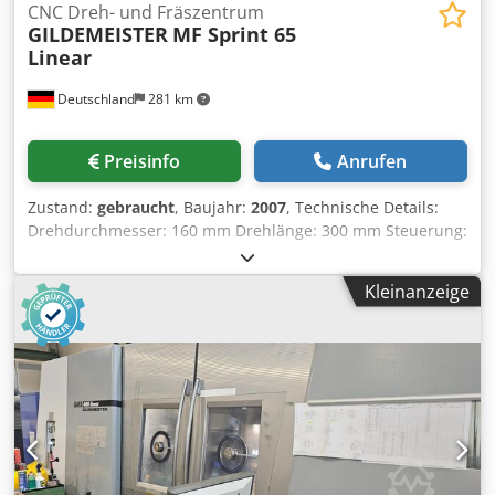
CNC Dreh- und Fräszentrum
GILDEMEISTER
MF Sprint 65
Linear
Deutschland
281 km
Preisinfo
Anrufen
Zustand:
gebraucht
, Baujahr:
2007
, Technische Details:
Drehdurchmesser: 160 mm Drehlänge: 300 mm Steuerung:
Siemens 840D Spindel 1 Leistung: 22 kW Spindel 1
Drehzahl: 5000 1/min Spindel 1 max.
Kleinanzeige
Stangendurchmesser: 65 Spindel 1 Drehmoment: 150 Nm
Spindel 2 Leistung: 16,8 kW Spindel 2 Drehzahl: 5000
1/min Spindel 2 Drehmoment: 100 Nm Übergabehub der
2. Spindel: W2=690 mm Raumbedarf ca.: ´4,5x2,0x2,3 m
Maschinengewicht ca.: 9 t Zubehör: Dwsdpfxezd Tcws
Aqrja Spindel 1 Spannzangenfutter Spindel 2
Spannzangenfutter Späneförderer Teilefänger CNC
Drehzentrum mit 3 Revolvern mit Werkzeugantrieb, 2
Spindeln und innerer Kühlmittelzufuhr für die Revolver. *