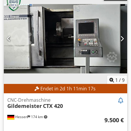
1
/
9
Endet in
2
d
1
h
11
min
15
s
CNC-Drehmaschine
Gildemeister
CTX 420
Hessen
174 km
9.500 €