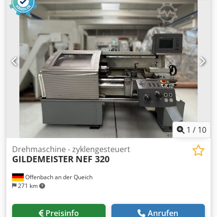
1
/
10
Drehmaschine - zyklengesteuert
GILDEMEISTER
NEF 320
Offenbach an der Queich
271 km
Preisinfo
Anrufen