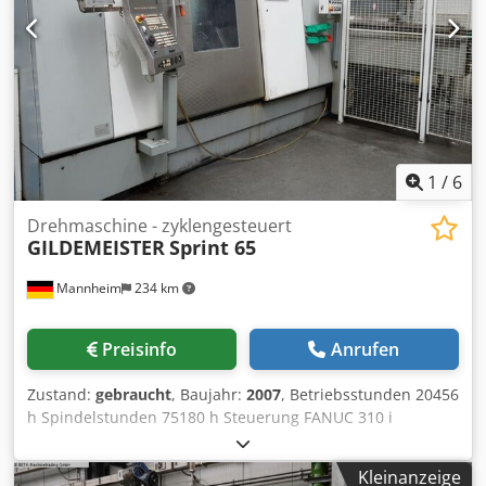
Revidierte Hauptspindel in 2025,
1
/
6
Drehmaschine - zyklengesteuert
GILDEMEISTER
Sprint 65
Mannheim
234 km
Preisinfo
Anrufen
Zustand:
gebraucht
, Baujahr:
2007
, Betriebsstunden 20456
h Spindelstunden 75180 h Steuerung FANUC 310 i
Spannfutter-Durchmesser 175 mm Drehzahl 5.000 min-1
Maschinengewicht ca. 8800 kg Raumbedarf ca. 4500 x 1990
Kleinanzeige
x 2300 mm Anzahl der gesteuerten Spindel(C-Achsen): 2