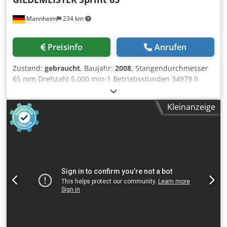
Vorschubkraft X/Y/Z: 3,5/7/7 kN Werkzeughalter Anzahl der
Mannheim
234 km
Werkzeugstationen: 12 Werkzeugaufnahmeschaft (DIN
69880): 40 mm Werkzeugscheibe, axialer Werkzeughalter-
Teilkreisdurchmesser: 370 mm Anzahl angetriebener
Preisinfo
Anrufen
Werkzeuge: 12 Antriebsleistung max. 100 %
Einschaltdauer: 4,9 kW Drehmoment 100 %
Zustand:
gebraucht
, Baujahr:
2008
, Stangendurchmesser
Einschaltdauer: 10,5 Nm Drehzahlbereich: 4500 U/min
65 mm Drehzahl 5.000 min-1 Betriebsstunden 34979 h
Reitstock Reitstock-Verfahrweg: 580 mm Reitstockkraft: 8
Spindelstunden 72260 h Steuerung FANUC 310 i
kN Reitstockaufnahme: MT 5 Eilganggeschwindigkeit Z2: 6
Maschinengewicht ca. 8800 kg Raumbedarf ca.
m/min Teilegenauigkeit bei der Positionierung: =/< 10 mm
Kleinanzeige
4500x1990x2300 mm Anzahl der gesteuerten Spindel(C-
Hydraulik Inhalt: 40 l Pumpenleistung: 2,2 kW Max. Druck:
Achsen): 2 Anzahl der gesteuerten Achsen: 8 Anzahl der
80 bar Druck für Spanneinheit, Reitstock: 10-60 bar
Kanäle: 3 Max. Stangendurchmesser: 65 mm Bohrung in
Kühlmitteleinheit Inhalt: 210 l Pumpenleistung: 1,7 kW
Zugstange: 75 mm Spannfutterdurchmesser: 175 mm
Förderleistung bei 6 bar: 20 l/min Elektrischer
Spindelnase: 140 mm Max. Drehzahl: 5.000 min -1
Energiebedarf Anschlusswert: 50 kVA Betriebsspannung:
Nenndrehmoment: 191 Nm Nennleistung: 20 kW DATEN
400 V Frequenz: 50 Hz Sicherungen (träge/VDE 0100) perm:
DER W2-ACHSE DER GEGENSPINDEL Hub: 690 mm Eilgang:
80 A Dwjdpsya Iirsfx Aqrsa Spannungsschwankungen bei
30 m/min Max. Beschleunigung: 5 m/s² Nennkraft: 2.400 N
400 V: 6 % - 10 % Maschinenabmessungen Abmessungen
DATEN DER X1-ACHSE Hub: 165 mm Eilgang: 40 m/min
(LxBxH) mit Späneförderer: 4350/2460/2080 mm Gewicht
Max. Beschleunigung: 10 m/s² Nennkraft: 2.400 N DATEN
ohne Späneförderer/Spänebad: ca. 6.000 kg Konstanter
DER Z1-ACHSE Hub: 678 mm Eilgang: 30 mm Max.
Schalldruckpegel am Arbeitsplatz: - (DIN 45635 Teil 1-04.85