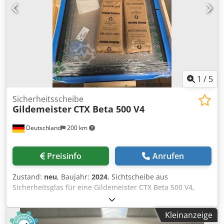
Funktion Werkzeugvermessung im Arbeitsraum
Elektronisches Handrad Späneförderer 3 Backenfutter
Hydraulisch Schunk ROTA THW plus 0 210 mm Fußschalter
für Backenfutterverstellung Teilefänger Glasmassstab in
der X Achse Kühlmitteleinrichtung mit Hochdruckpumpe
12 bar Kühlmittelspritzpistole Dwjdpozd Dlpofx Aqrja
Betriebsanleitungen
1
/
5
Sicherheitsscheibe
Gildemeister
CTX Beta 500 V4
Deutschland
200 km
Preisinfo
Anrufen
Zustand:
neu
, Baujahr:
2024
, Sichtscheibe aus
Sicherheitsglas für eine Gildemeister CTX Beta 500 V4,
Djdpfx Aoyx U Sleqrewa Artikel in original Verpackung
unbenutzt und Neu
Kleinanzeige