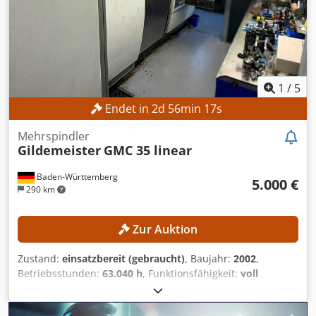
1
/
5
Endet in
2
d
56
min
15
s
Mehrspindler
Gildemeister
GMC 35 linear
Baden-Württemberg
5.000 €
290 km
Zur Auktion
Zustand:
einsatzbereit (gebraucht)
, Baujahr:
2002
,
Betriebsstunden:
63.040 h
, Funktionsfähigkeit:
voll
funktionsfähig
, Kein Mindestpreis - garantierter Verkauf
zum höchsten Gebot! TECHNISCHE DETAILS