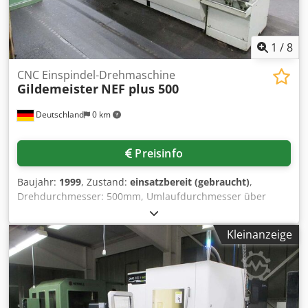
Eine Besichtigung vor Ort ist möglich. Dwsdpfx Aezrn H
Tjqrsa
1
/
8
CNC Einspindel-Drehmaschine
Gildemeister
NEF plus 500
Deutschland
0 km
Preisinfo
Baujahr:
1999
, Zustand:
einsatzbereit (gebraucht)
,
Drehdurchmesser: 500mm, Umlaufdurchmesser über
Planschlitten: 290mm, Drehlänge: 1500mm, Drehzahl: 8-
2800/min mit drei Getriebestufen,
Kleinanzeige
Spindelbohrungsdurchmesser: 70mm,
Dreibackenfutterdurchmesser: 250mm, Reitstockpinole
MK4, Pinolenhub: 180mm, Anschlussleistung 24kVA,
Steuerung: Heidenhain Manual Plus, Länge: 3200mm,
Breite: 1700mm, Höhe: 1800mm, Gewicht: 3,2t,