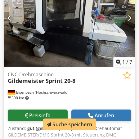
Verfahrwege: Schlitten 1 X-Achse 605 mm Y-Achse 210 mm
B-Achse 240° Z-Achse 1470 mm Dreh /Frässpindel 10 KW
HSK 63 12000 1/min Schlitten 2 X-Achse 267 mm Z-Achse
1440 mm Revolver Schlitten 3 Z-Achse 1460 mm
Werkzeugmagazin 80 Plätze
1
/
7
CNC-Drehmaschine
Gildemeister
Sprint 20-8
Eisenbach (Hochschwarzwald)
390 km
Preisinfo
Anrufen
Suche speichern
Zustand:
gut (gebraucht)
, Baujahr:
2021
, Drehautomat
GILDEMEISTER/DMG Sprint 20-8 mit Steuerung DMG