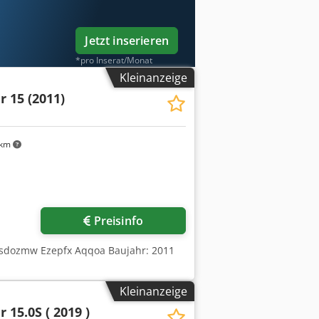
Jetzt inserieren
*pro Inserat/Monat
Kleinanzeige
r 15 (2011)
 km
Mehr Bilder anfragen
Preisinfo
Chsdozmw Ezepfx Aqqoa Baujahr: 2011
Kleinanzeige
 15.0S ( 2019 )