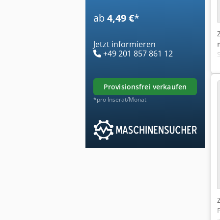
ab
4,49 €
*
Jetzt informieren
+49 201 857 861 12
provisionsfrei verkaufen
*pro Inserat/Monat