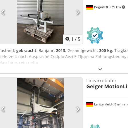
Pegnitz
175 km
1
/
5
Zustand:
gebraucht
, Baujahr:
2013
, Gesamtgewicht:
300 kg
, Tragkr
Lieferzeit: nach Absprache Codpfx Aezi E Tljqqsha Zahlungsbedin
Maschine, rein netto
Linearroboter
Geiger
MotionLi
Langenfeld (Rheinlan