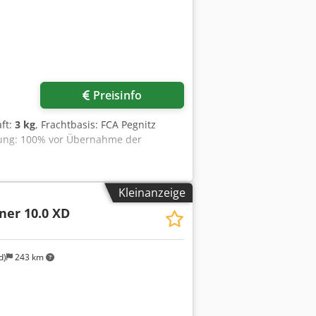
Preisinfo
aft:
3 kg
, Frachtbasis: FCA Pegnitz
gung: 100% vor Übernahme der
Kleinanzeige
ner 10.0 XD
d)
243 km
Mehr Bilder anfragen