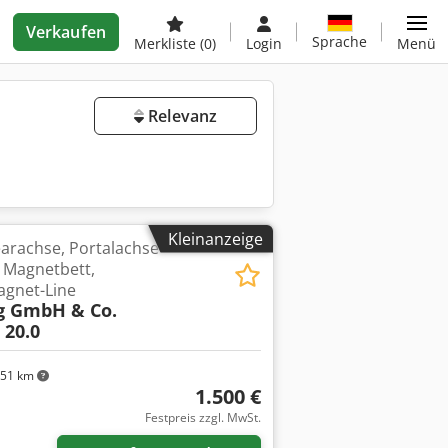
Verkaufen
Sprache
Merkliste
(0)
Login
Menü
Relevanz
Kleinanzeige
earachse, Portalachse
 Magnetbett,
agnet-Line
g GmbH & Co.
 20.0
51 km
1.500 €
Festpreis zzgl. MwSt.