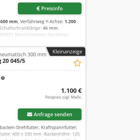
Preisinfo
:
600 mm
, Verfahrweg Y-Achse:
1.200
 Schaltschranklänge:
46 mm
,
: 503651 Maschinentyp/ Gerätetyp:
20 Chsdpozhkn Eofx Aqqea
1200 mm Hub Z-Achse: 1900 mm
Kleinanzeige
pneumatisch 300 mm
cm x 92cm Schnittstelle: EUR 67
g
20 045/5
m
1.100 €
Festpreis zzgl. MwSt.
Anfrage senden
ibacken-Drehfutter, Kraftspannfutter,
latte: 400 x 330 mm -Backenhöhe: 125