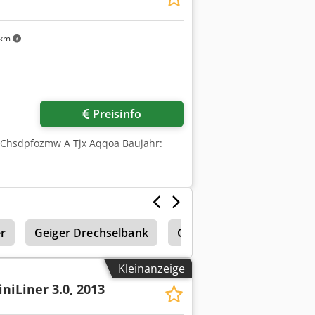
 km
Mehr Bilder anfragen
Preisinfo
S Chsdpfozmw A Tjx Aqqoa Baujahr:
r
Geiger Drechselbank
Geiger Drehbank
El
Kleinanzeige
niLiner 3.0, 2013