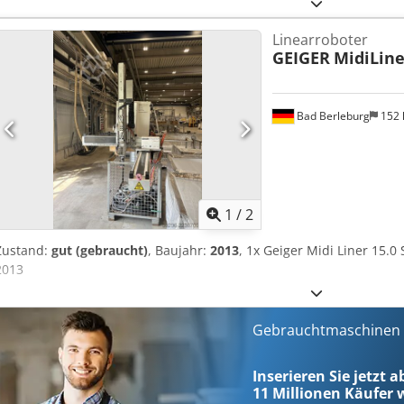
abzulegen. Schwenkachse (A): 0-105° Entformhub (X) 300 mm mit L
/ Ausquerhub (Y/Z) 800 mm Linearführung und Zahnstange (Teile- u
Linearroboter
servomotorischer Antrieb der Hauptachsen Fallsicherung (Y) elekt
GEIGER
MidiLine
Greifzange F Drehmodul B (pneumatisch) mit Anschlag 1 Druckluftkre
Drehmodul B 1 Vakuumkreis mit Überwachung Gebtkoy Tn Rdsqqtio
Programmierung von Standardentnahmeabläufen mit 1 Druck- und
Schnittstellenanschluss Euromap 67 (Standard) Schnittstellen- und
Bad Berleburg
152
der Maschine RAL 9016 weiß zusätzliche Steuerung HT7, Vakuumkr
Aqqsha Eingangsspannung: 230 V Da ich das Gerät nicht im Betrieb
übernehmen. Laut Instandhaltung ist es O.K. hatte aber 1 bis zwe
Hauptsvchalter aus und wieder ein dann ging er wieder. Also für Ge
ihn deshalb als Ersatzteil.
1
/
2
Zustand:
gut (gebraucht)
, Baujahr:
2013
, 1x Geiger Midi Liner 15.
2013
Gebrauchtmaschinen s
Inserieren Sie jetzt a
11 Millionen
Käufer w