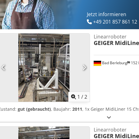
Jetzt informieren
+49 201 857 861 12
Linearroboter
GEIGER
MidiLine
Bad Berleburg
152
1
/
2
Zustand:
gut (gebraucht)
, Baujahr:
2011
, 1x Geiger MidiLiner 15 
Linearroboter
GEIGER
MidiLiner