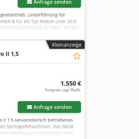
Anfrage senden
agnetantrieb, Linearführung für
 GmbH & Co. KG Typ Motion Liner 20.0
REXROTH N R160 520 431 PTS / FD274 /
 - Gesamtlänge: 3980 mm - Standard
 mm Chodezinxqopfx Aqqsa -
Kleinanzeige
band RSF MS 40.x6 MK (Meßlänge 3440
o II 1,5
amtabmessung L x B x H: 3790 x 200 x
rtig, unbenutzt aus Lagerbestand
1.550 €
Festpreis zzgl. MwSt.
Anfrage senden
o II 1.5 servomotorisch betriebenes
 an Spritzgießmaschinen. Das Gerät
aus dem Werkzeug zu entnehmen und