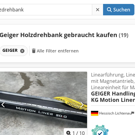
Suchen
Geiger Holzdrehbank gebraucht kaufen
(19)
GEIGER
Alle Filter entfernen
Linearführung, Lin
mit Magnetantrieb,
Lineareinheit für M
GEIGER Handlin
KG
Motion Liner
Hessisch Lichtenau
1
/
10