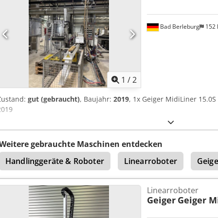
Bad Berleburg
152
1
/
2
Zustand:
gut (gebraucht)
, Baujahr:
2019
, 1x Geiger MidiLiner 15.0
2019
Weitere gebrauchte Maschinen entdecken
Handlinggeräte & Roboter
Linearroboter
Geige
Linearroboter
Geiger
Geiger Mi