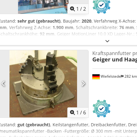
1
/
2
Zustand:
sehr gut (gebraucht)
, Baujahr:
2020
, Verfahrweg X-Achse
mm
, Verfahrweg Z-Achse:
1.900 mm
, Schaltschrankbreite:
76 mm
,
Schaltschrankhöhe:
92 mm
, Geiger MotionLiner 10.0 XD Lager-Nr.
Handling Hersteller: Geiger Typ: MotionLiner 10.0 XD Baujahr: 20
Handhabungsgewicht: 10 kg Hub X-Achse: 600 mm Hub Y-Achse: 
Kraftspannfutter 
Konsole Maße: 115cm x 20cm x 76cm Schaltschrankmaße: 76cm x 46
Geiger und Haa
Zubehör: EASYTouch HT320Z
Wiefelstede
282 k
1
/
6
Zustand:
gut (gebraucht)
, Keilstangenfutter, Dreibackenfutter, Dre
Pneumatikspannfutter -Backen -Futtergröße: Ø 300 mm -mit Unterp