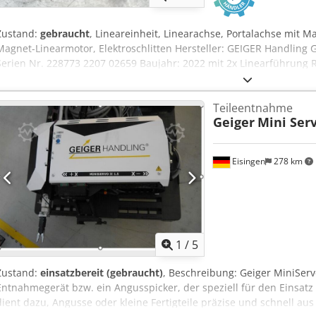
Zustand:
gebraucht
, Lineareinheit, Linearachse, Portalachse mit M
Magnet-Linearmotor, Elektroschlitten Hersteller: GEIGER Handling
Serien Nr. 228773 2207 02659 Baujahr: 2022 mit 2x Linearführung 
RO10 Länge der Führungsschiene: 3790 mm Länge des Grundkörper
Linearführung BOSCH REXROTH Serie R1605 - Führungsschiene 15
Teileentnahme
Grundkörperprofil aus Stahl 200 x 95 mm - Meßsystem mit Metall
Geiger
Mini Serv
mm) - Grundkörper mit Permanent-Magnetbett für Linearmotor Ges
ca. 140 mm Gewicht: 162 kg (gewogen) sehr guter Zustand - neuwe
Eisingen
278 km
1
/
5
Zustand:
einsatzbereit (gebraucht)
, Beschreibung: Geiger MiniServ
Entnahmegerät bzw. ein Angusspicker, der speziell für den Einsatz
dient dazu, Angusse oder kleine Fertigteile präzise und schnell 