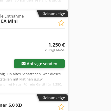
nnfutter vorhanden -Preis: pro Stück
 84 kg
Kleinanzeige
ile Entnahme
EA Mini
1.250 €
VB zzgl. MwSt.
Anfrage senden
hig
, Ein altes Schätzchen, wer dieses
zteilen mit Platinen u.s.w.
ng frei Haus! Für ein Gerät für 1.250,-
Kleinanzeige
ner 5.0 XD