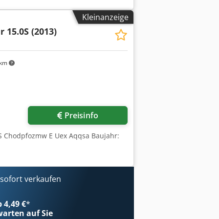
inearführung und Zahnstange Vertikal-
nd Greifergewicht bis max. 1,5 kg)
Kleinanzeige
romechanisch Verschiebekonsole
r 15.0S (2013)
is für Greifzange 1 Druckluftkreis für
iu Programmierassistent zur
 1 Vakuumkreis
 Netzkabel 5 m Ablage hinter und vor
 km
eis und Konsolen Codpfxezpzhrs
 sehen konnte kann ich keine Garantie
i mal pro Woche einen Hänger.
Mehr Bilder anfragen
isterschicht ungeeignet. Ich verkaufe
Preisinfo
0 S Chodpfozmw E Uex Aqqsa Baujahr:
ofort verkaufen
b 4,49 €
*
arten auf Sie