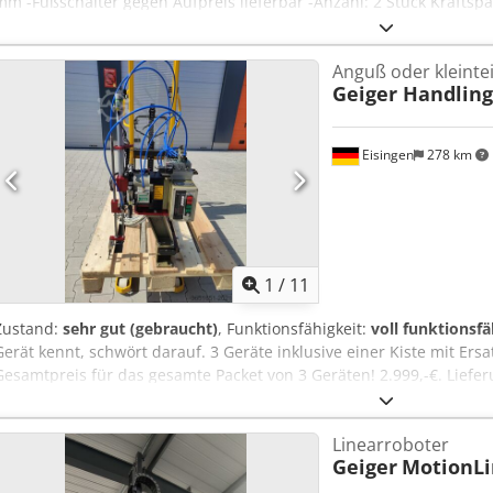
mm -Fußschalter gegen Aufpreis lieferbar -Anzahl: 2 Stück Kraftspa
Cjdpfx Aqsb Ix Nisqjha -Abmessungen: 400/330/H285 mm -Gewicht:
Anguß oder kleinte
Geiger Handling
Eisingen
278 km
1
/
11
Zustand:
sehr gut (gebraucht)
, Funktionsfähigkeit:
voll funktionsfä
Gerät kennt, schwört darauf. 3 Geräte inklusive einer Kiste mit Ersat
Gesamtpreis für das gesamte Packet von 3 Geräten! 2.999,-€. Lieferu
€. Chodpfxoxk Ty Ns Aqqoa
Linearroboter
Geiger
MotionLi