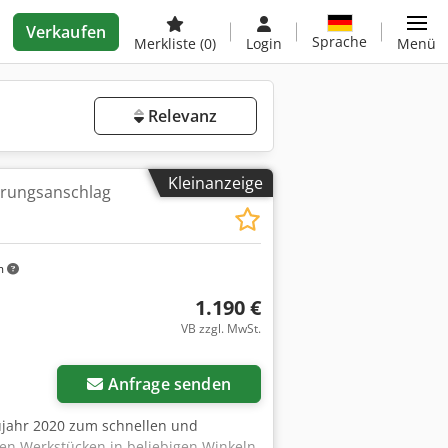
Verkaufen
Sprache
Merkliste
(0)
Login
Menü
Relevanz
Kleinanzeige
hrungsanschlag
m
1.190 €
VB zzgl. MwSt.
Anfrage senden
ujahr 2020 zum schnellen und
en Werkstücken in beliebigen Winkeln