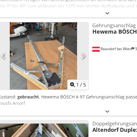
von 0° bis 90° zum ablängen bis 1375 mm leichte Hadhabung und 
der Säge geeignet für Panhans Modelle 680_10_20 Crodpfx Anjkwha
auf Anfrage Verfügbarkeit: kurzfristig Lagerort: Hochheim
Gehrungsanschlag
Hewema BÖSCH 
Raasdorf bei Wien
5
1
/
5
Zustand:
gebraucht
, Hewema BÖSCH A 97 Gehrungsanschlag passen
Evusfx Aniorf
Doppelgehrungsan
Altendorf
Duple