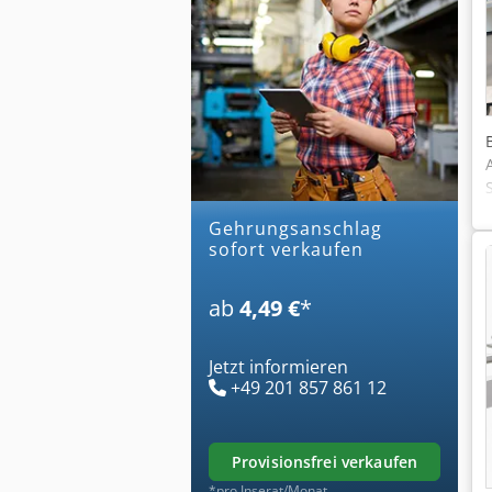
gehrungsanschlag
sofort verkaufen
ab
4,49 €
*
Jetzt informieren
+49 201 857 861 12
provisionsfrei verkaufen
*pro Inserat/Monat