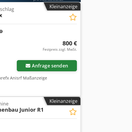
Kleinanzeige
schlag
x
800 €
Festpreis zzgl. MwSt.
Anfrage senden
xrefx Anisrf Maßanzeige
Kleinanzeige
hine
nenbau
Junior R1