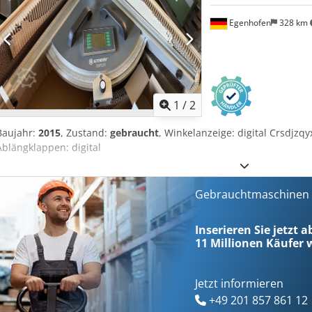
Egenhofen
328 km
1
/
2
Baujahr:
2015
, Zustand:
gebraucht
, Winkelanzeige: digital Crsdjzq
Ablängklappen: digital
Gebrauchtmaschinen s
Inserieren Sie jetzt a
11 Millionen
Käufer w
Jetzt informieren
+49 201 857 861 12