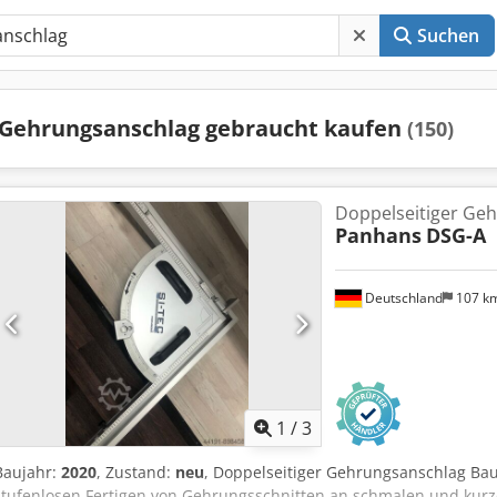
Suchen
Gehrungsanschlag gebraucht kaufen
(150)
Doppelseitiger Ge
Panhans
DSG-A
Deutschland
107 k
1
/
3
Baujahr:
2020
, Zustand:
neu
, Doppelseitiger Gehrungsanschlag Ba
stufenlosen Fertigen von Gehrungsschnitten an schmalen und kurz