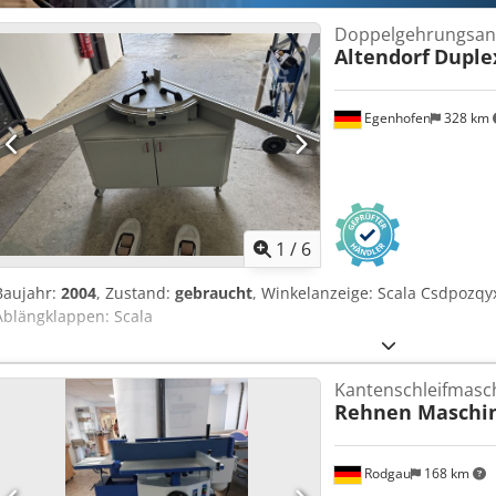
Doppelgehrungsan
Altendorf
Duple
Egenhofen
328 km
1
/
6
Baujahr:
2004
, Zustand:
gebraucht
, Winkelanzeige: Scala Csdpozqy
Ablängklappen: Scala
Kantenschleifmasc
Rehnen Maschi
Rodgau
168 km