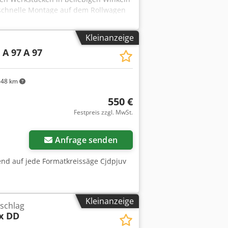
schnelle Montage auf dem Rollwagen
leiof Umbausatz für andere Modelle
Kleinanzeige
A 97
A 97
48 km
550 €
Festpreis zzgl. MwSt.
Anfrage senden
d auf jede Formatkreissäge Cjdpjuv
Kleinanzeige
schlag
x DD