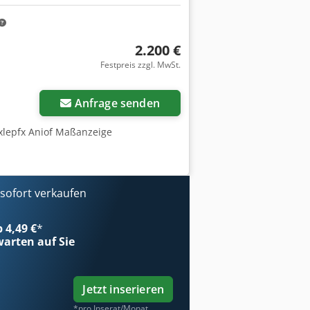
2.200 €
Festpreis zzgl. MwSt.
Mehr Bilder anfragen
Anfrage senden
yxlepfx Aniof Maßanzeige
ofort verkaufen
b 4,49 €
*
arten auf Sie
Jetzt inserieren
*pro Inserat/Monat