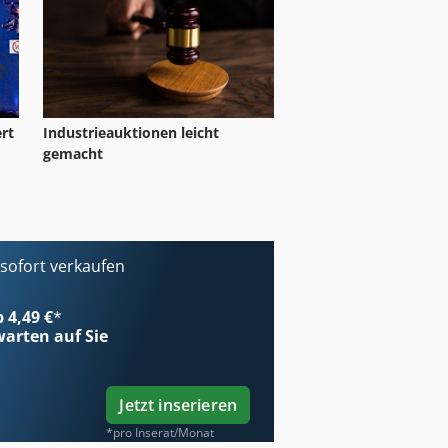
rt
Industrieauktionen leicht
gemacht
ofort verkaufen
b 4,49 €
*
arten auf Sie
Jetzt inserieren
*pro Inserat/Monat