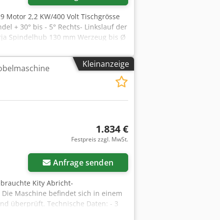
29 Motor 2,2 KW/400 Volt Tischgrösse
l + 30° bis - 5° Rechts- Linkslauf der
prja Spindelhub 130 mm Werzeug bis Ø
rg - sofort verfügbar -
Kleinanzeige
hobelmaschine
1.834 €
Festpreis zzgl. MwSt.
Anfrage senden
brauchte Kity Abricht-
Die Maschine befindet sich in einem
d überprüft. Technische Daten: - 3
1550 mm - max. Durchlass 230 mm -