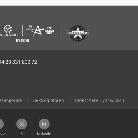
44 20 331 800 72
esengeräte
Elektromotoren
Tafelschere Hydraulisch
book
X
LinkedIn