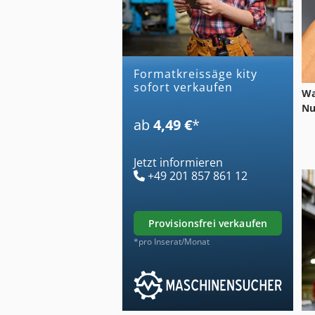
formatkreissäge kity
sofort verkaufen
Wa
Nu
ab
4,49 €
*
Jetzt informieren
+49 201 857 861 12
provisionsfrei verkaufen
*pro Inserat/Monat