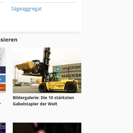
Sägeaggregat
Tischfräse Säge
Tischkreissaege
ssieren
Bildergalerie: Die 10 stärksten
r
Gabelstapler der Welt