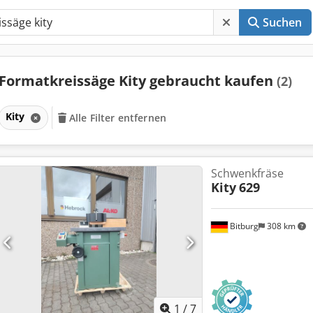
Suchen
Formatkreissäge Kity gebraucht kaufen
(2)
Kity
Alle Filter entfernen
Schwenkfräse
Kity
629
Bitburg
308 km
1
/
7