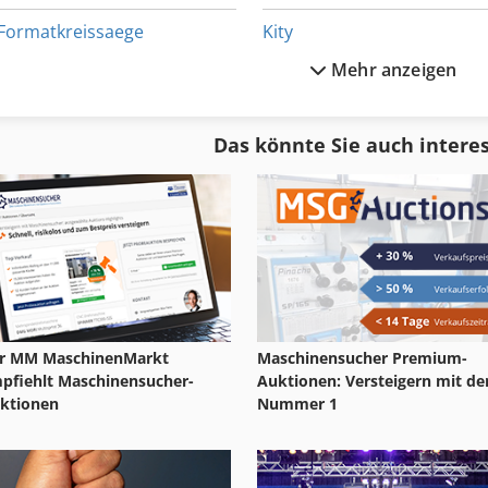
Formatkreissaege
Kity
Mehr anzeigen
Formatkreissaege Altendorf
Kity Fräsmaschine
Formatkreissäge Bäürle
Kity Tischkreissaege
Das könnte Sie auch intere
Formatkreissäge Felder
Kombinierte Kreissäge
Formatkreissäge Fräse
Kreissäge Fräse
r MM MaschinenMarkt
Maschinensucher Premium-
pfiehlt Maschinensucher-
Auktionen: Versteigern mit de
ktionen
Nummer 1