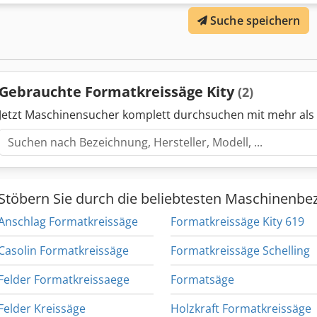
inkl. Langlochbohrsupport - Motorleistung 2,2 kW / 3 PS - Baujahr 
Suche speichern
Kuchl und kann während unserer Öffnungszeiten jederzeit begutac
Verwandte Begriffe: Abrichtmaschine, Dickenmaschine, Hobelmaschi
Y00MG
Gebrauchte Formatkreissäge Kity
(2)
Jetzt Maschinensucher komplett durchsuchen mit mehr als
Stöbern Sie durch die beliebtesten Maschinenbe
Anschlag Formatkreissäge
Formatkreissäge Kity 619
Casolin Formatkreissäge
Formatkreissäge Schelling
Felder Formatkreissaege
Formatsäge
Felder Kreissäge
Holzkraft Formatkreissäge