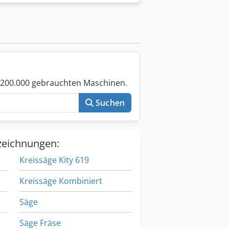
1992 Die Maschine steht in A-5431
htet werden. Chjdpfx Aeyttckoprsa
ne, Abricht, Dicken Referenz: R-
 200.000 gebrauchten Maschinen.
Suchen
zeichnungen:
Kreissäge Kity 619
Kreissäge Kombiniert
Säge
Säge Fräse