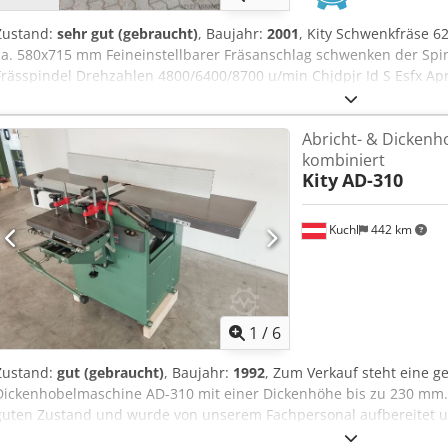
Zustand:
sehr gut (gebraucht)
, Baujahr:
2001
, Kity Schwenkfräse 6
ca. 580x715 mm Feineinstellbarer Fräsanschlag schwenken der Spinde
Frässpindel Drehzahlen 4800/6400/8700 u/min Chjdpjr Id S Esfx A
180 mm Absauganschluss 2 x 100 mm Standort: ab Lager 54634 Bitbu
Abricht- & Dicken
kombiniert
Kity
AD-310
Kuchl
442 km
1
/
6
Zustand:
gut (gebraucht)
, Baujahr:
1992
, Zum Verkauf steht eine ge
Dickenhobelmaschine AD-310 mit einer Dickenhöhe bis zu 230 mm. 
guten Zustand und wurde von unserem Fachpersonal aufbereitet un
Streifenmesserhobelwelle - Hobelbreite 310 mmm - Abrichtlänge 