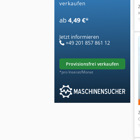
verkaufen
ab
4,49 €
*
Jetzt informieren
+49 201 857 861 12
provisionsfrei verkaufen
*pro Inserat/Monat