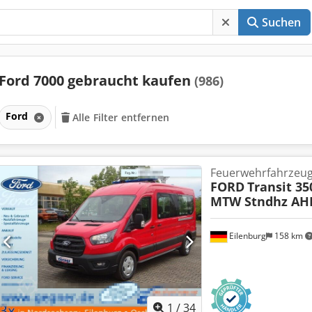
Suchen
Ford 7000 gebraucht kaufen
(986)
Ford
Alle Filter entfernen
Feuerwehrfahrzeu
FORD
Transit 35
MTW Stndhz AH
Eilenburg
158 km
1
/
34