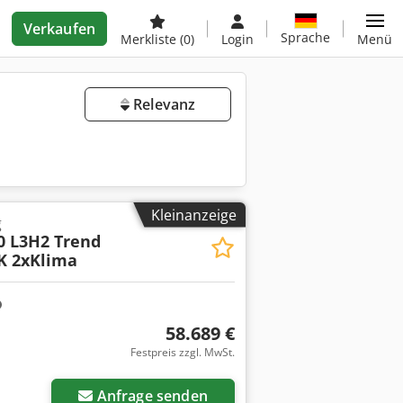
Verkaufen
Sprache
Merkliste
(0)
Login
Menü
Relevanz
Kleinanzeige
g
0 L3H2 Trend
K 2xKlima
58.689 €
Festpreis zzgl. MwSt.
Anfrage senden