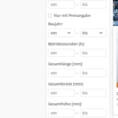
-
Nur mit Preisangabe
Baujahr:
-
Betriebsstunden [h]:
-
Gesamtlänge [mm]:
-
Gesamtbreite [mm]:
-
Gesamthöhe [mm]:
-