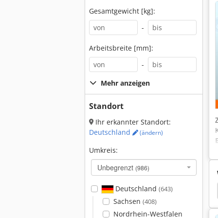
Gesamtgewicht [kg]:
-
Arbeitsbreite [mm]:
-
Mehr anzeigen
Standort
Ihr erkannter Standort:
Deutschland
(ändern)
Umkreis:
Unbegrenzt
(986)
Deutschland
(643)
00
Rampe
Volkswagen
VW Kastenwagen
Sachsen
(408)
Nordrhein-Westfalen