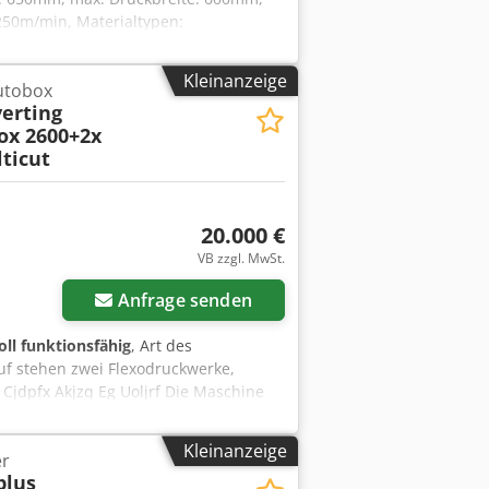
50m/min, Materialtypen:
bereich: 20µm-150µm, max. Ab- und
uckmeter: ca. 57000m.
Kleinanzeige
utobox
ckenkanal, IR-Heizung, Kühlgerät sowie
verting
 vorhanden. Eine Besichtigung vor Ort
ox 2600+2x
ticut
20.000 €
VB zzgl. MwSt.
Anfrage senden
oll funktionsfähig
, Art des
uf stehen zwei Flexodruckwerke,
Cjdpfx Akjzq Eg Uoljrf Die Maschine
. Die Druckwerke wurden praktisch
. Das maximale Druckformat beträgt
Kleinanzeige
er
plus