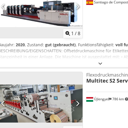
Santiago de Compost
1
/
8
Baujahr:
2020
, Zustand:
gut (gebraucht)
, Funktionsfähigkeit:
voll f
BESCHREIBUNG/EIGENSCHAFTEN: Offsetdruckmaschine für Etiketten
Stanzeinheit in einer Anlage. Die Maschine ist ausgestattet mit: •
BST • UV-LED-Trocknung (5) • Wendeleiste Crsdpszrxdpjfx Aklsf • Of
Registerkamera BST • Automatische Reinigungseinheit • für Farbwa
Flexodruckmaschin
Halbrotations-Stanzeinheit mit Magnetzylinder • Aufwickeleinheit m
Multitec
S2 Ser
(Schneidmesser) • Bedienpult für Farbgebung + CIP 3 zur automat
Farbenkühlgerät • CCD-Plattenperforiertisch • Automatische Registe
Újlengyel
786 km