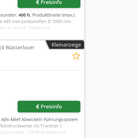
Preisinfo
sstunden:
400 h
, Produktbreite (max.):
ite 445 mm Jumborollen D 1000 mm
en 2x Hot air Trocknung
Stanzbreite 450 mm Stanzlänge von
kende Materialien: Selbstklebende
Kleinanzeige
uck Wasserloser
von 20my (BOPP), 35 my PVC/PET, shrink
ruckzylinder 8 Aniloxzylinder 1
 Meech (zweiseitig) 2 Stanzeinheiten
-Kassetten-Trocknung GEW Gerne
Preisinfo
 Ajfx Aklef Abwickeln Führungssystem
Offsetdruckwerke UV-Trockner 1
 Lackierwerk - UV/IR Aufwicklung