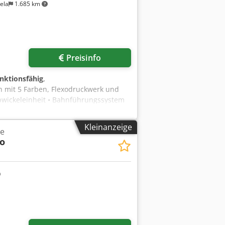
ela
1.685 km
Preisinfo
unktionsfähig
,
 mit 5 Farben, Flexodruckwerk und
 Abwickeleinheit • Bahnführungssystem
fsetdruckwerke: 5 • Flexodruckwerk •
lzen • Automatische Plattenzuführung •
Kleinanzeige
e
it Schneidevorrichtung (Messer) •
vo
ischen Farbanpassung •
rkontrolle