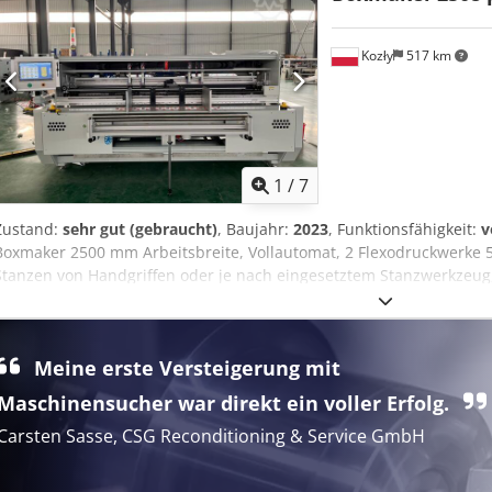
Kozły
517 km
1
/
7
Zustand:
sehr gut (gebraucht)
, Baujahr:
2023
, Funktionsfähigkeit:
v
Boxmaker 2500 mm Arbeitsbreite, Vollautomat, 2 Flexodruckwerke
Stanzen von Handgriffen oder je nach eingesetztem Stanzwerkzeug,
Meine erste Versteigerung mit
Maschinensucher war direkt ein voller Erfolg.
Carsten Sasse, CSG Reconditioning & Service GmbH