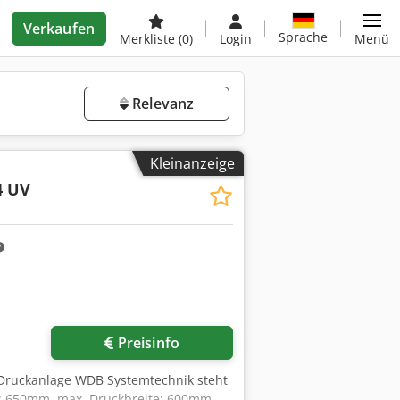
Verkaufen
Sprache
Merkliste
(0)
Login
Menü
Relevanz
Kleinanzeige
4 UV
Preisinfo
r-Druckanlage WDB Systemtechnik steht
te: 650mm, max. Druckbreite: 600mm,