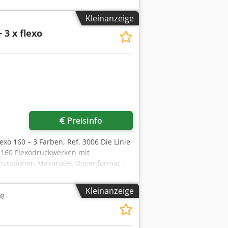
Kleinanzeige
 3 x flexo
r anfragen
Preisinfo
exo 160 – 3 Farben, Ref. 3006 Die Linie
t 160 Flexodruckwerken mit
hstationen Maximales Bogenformat –
Kleinanzeige
e