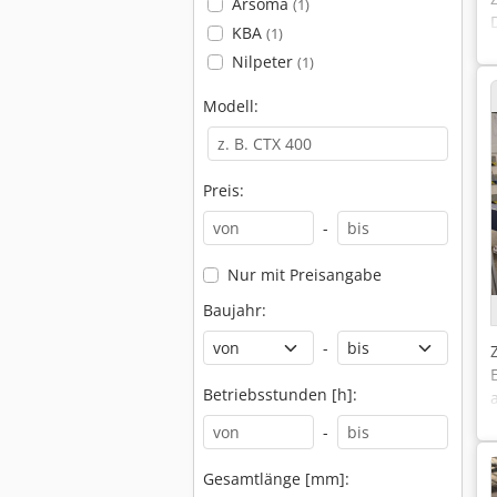
Arsoma
(1)
KBA
(1)
Nilpeter
(1)
Modell:
Preis:
-
Nur mit Preisangabe
Baujahr:
-
Betriebsstunden [h]:
-
Gesamtlänge [mm]: