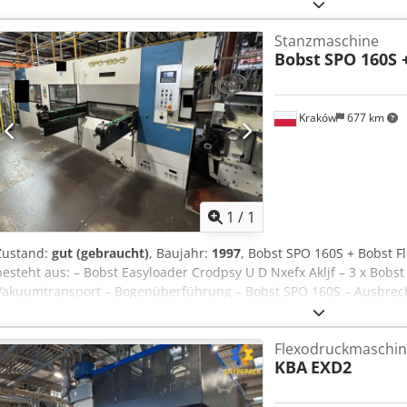
Stanzmaschine
Bobst
SPO 160S +
Kraków
677 km
Mehr Bilde
1
/
1
Zustand:
gut (gebraucht)
, Baujahr:
1997
, Bobst SPO 160S + Bobst Fl
besteht aus: – Bobst Easyloader Crodpsy U D Nxefx Akljf – 3 x Bobs
Vakuumtransport – Bogenüberführung – Bobst SPO 160S – Ausbrec
1600x1100 mm Maximale Leistung – 5.500 Bogen/Stunde
Flexodruckmaschin
KBA
EXD2