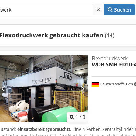
Suchen
Flexodruckwerk gebraucht kaufen
(14)
Flexodruckwerk
WDB
SMB FD10-
Deutschland
0 km
1
/
8
Zustand:
einsatzbereit (gebraucht)
, Eine 4-Farben-Zentralzylinde
zur Verfügung. Farbwerke: 4, Druckfarbtyp: UV, max. Materialbrei