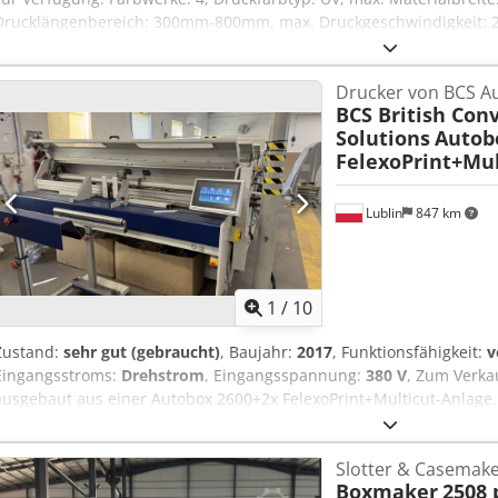
Drucklängenbereich: 300mm-800mm, max. Druckgeschwindigkeit: 2
PET/OPP/Aluminium/Laminat/Verbundmaterialien, Materialstärken
Aufwickler-Rollendurchmesser: 1000mm, Betriebsstunden: 28h, Dr
Drucker von BCS A
Anlagenbestandteile: Ab- und Aufwickler, Corona, UV-Trockner, Tro
BCS British Con
Zu- und Abluftventilator. Inklusive Laminiereinheit. Dokumentation
Solutions
Autob
ist möglich. Cedpfx Asxmkctsklerf
FelexoPrint+Mul
Lublin
847 km
1
/
10
Zustand:
sehr gut (gebraucht)
, Baujahr:
2017
, Funktionsfähigkeit:
v
Eingangsstroms:
Drehstrom
, Eingangsspannung:
380 V
, Zum Verka
ausgebaut aus einer Autobox 2600+2x FelexoPrint+Multicut-Anlage. 
hat eine Arbeitsbreite von 2600 mm und stammt aus dem Jahr 2017
nicht benutzt und sind mit keramischen Rasterwalzen ausgestattet
Slotter & Casemak
1150 x 990 mm.
Boxmaker
2508 