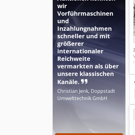
wir
Vorführmaschinen
und
Inzahlungnahmen
schneller und mit
größerer
internationaler
Reichweite
vermarkten als über
unsere klassischen
Kanäle.
Christian Jenk, Doppstadt
chine
Gallus Buchdruck
Gallus
Gallus Uv
Umwelttechnik GmbH