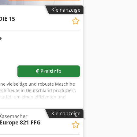
Kleinanzeige
IE 15
Preisinfo
ine vielseitige und robuste Maschine
och heute in Deutschland produziert.
attet, um einen effizienten und
r vier Flexodruckwerke fuer praezisen
mit Keramikwalzen und einer
Kleinanzeige
 Kasemacher
hine verfuegt ausserdem ueber
 Europe
821 FFG
e Ausrichtung und einen automatischen
 maximalen Bogengroesse von 1.700 x
et sich die ROTADIE 15 fuer ein