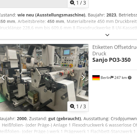
1
/
3
Zustand:
wie neu (Ausstellungsmaschine)
, Baujahr:
2023
, Betrieb
450 mm
, Arbeitsbreite:
450 mm
, Materialbreite 450 mm Druckbre
Drucklänge 228,6 mm bis 609,6 mm 8 Flexodruckwerke 8 UV-Kassett
Druckgeschwindigkeit max 150 m/min Vorlauf Druckwerk +/- 4 mm 
304,8 mm bis 609,6 mm Aufwickeldurchmesser D 800 mm zu bedruc
Etiketten Offsetdr
Etiketten (Papier, PET, BOPP, PVC) Papier von 30 bis 200 gsm Film 
Druck
12 my PET Karton bis 400 gsm Crsdeqa Ax Njpfx Aklsf Zubehör: 16 D
Sanjo
PO3-350
Stanzylinder 1 Corona Behandlung IEEC (einseitig) 1 Bahnreinigung
Optional 1 Wendekreuz 1 Delam/Relam 1 Coldfoil unwinder 8 LED
unterbreiten wir Ihnen ein Angebot.
Berlin
247 km
1
/
3
Baujahr:
2000
, Zustand:
gut (gebraucht)
, Ausstattung: Crsdpjumwn
1 Heißfolien- (oder Präge-) Anlage 1 Flexodruckwerk 6 wasserlose 
Heißfolien- (oder Präge-) werk 1 Prägewerk 1 Flachbett-Stanzwerk 1