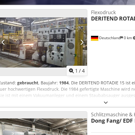
Flexodruck
DERITEND
ROTAD
Deutschland
0 km
1
/
4
Zustand:
gebraucht
, Baujahr:
1984
, Die DERITEND ROTADIE 15 ist e
fuer hochwertigen Flexodruck. Die 1984 gefertigte Maschine wird n
Sie ist mit einem Vakuumanleger und einem Staubabsauger ausgest
sauberen Betrieb zu gewaehrleisten. Die ROTADIE 15 verfuegt uebe
und detailreichen Druck. Sie unterstuetzt den Unterdruck und ist 
Schlitzmaschine &
Kammerrakel fuer hoechste Druckqualitaet ausgestattet. Die Masc
Dong Fang/ EDF
Seitenbahndruckwerke, ein elektrisches Laufregister fuer praezis
Stapler fuer effizientes Handling der Druckmaterialien. Mit einer
1.150 mm und einer minimalen Bogengroesse von 520 x 600 mm eign