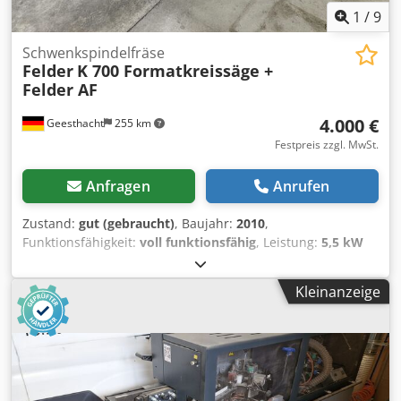
1
/
9
Schwenkspindelfräse
Felder
K 700 Formatkreissäge +
Felder AF
4.000 €
Geesthacht
255 km
Festpreis zzgl. MwSt.
Anfragen
Anrufen
Zustand:
gut (gebraucht)
, Baujahr:
2010
,
Funktionsfähigkeit:
voll funktionsfähig
, Leistung:
5,5 kW
(7,48 PS)
, Eingangsspannung:
400 V
, Betätigungsart:
elektrisch
, Tischlänge:
205 mm
, Ausstattung:
CE-
Kleinanzeige
Kennzeichnung, Drehzahl stufenlos einstellbar
, Wir
verkaufen hier ein professionelles und sofort
einsatzbereites Werkstatt-Set des österreichischen
Premium-Herstellers Felder. Das Set besteht aus der
präzisen Formatkreissäge K 700 (Baujahr 2010) und der
passenden mobilen Absauganlage AF 14.Beide Maschinen