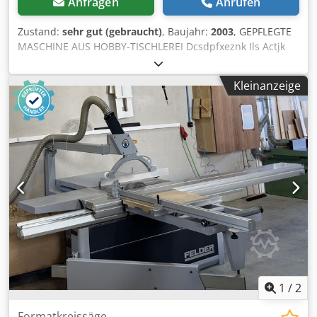
Anfragen
Anrufen
Zustand:
sehr gut (gebraucht)
, Baujahr:
2003
, GEPFLEGTE
MASCHINE AUS HOBBY-TISCHLEREI Dcsdpfxeznk Ils Actjk
Tischabmessungen 990 x 750 mm Frässpindeldurchmesser
30 mm Drehzahl Frässpindel 3.700 / 6.500 / 7.890 UpM
Kleinanzeige
Durchmesser Fräswerkzeug max. 230 mm Frässpindel
schwenkbar 0 - 45 Grad Frässpindelhohe über Tisch max.
120 mm Motor 5,5 KW Frässpindel schaltbar Rechts-
Linkslauf Schiebetisch mit zus- Tischauflage zus.
Absaughaube als Ersatz zum Fräsanschlag z.B. für
Schleifarbeiten Niederhalter / Schutzsystem z.B. beim
Fräsen von Schmalteilen Gewicht ca. 540 kg
Absauganschlüsse 1 x 120 mm, 1 x 80 mm Optional
verfügbar: 3-Rollen-Vorschubapparat FELDER F-34, Art.-Nr.
4754
1
/
2
Formatkreissäge