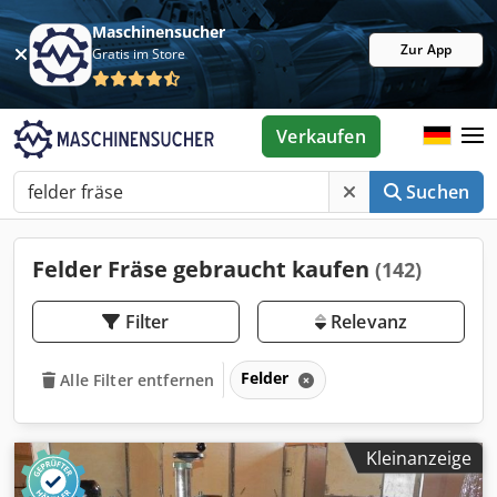
Maschinensucher
Zur App
Gratis im Store
Verkaufen
Suchen
Felder Fräse gebraucht kaufen
(142)
Filter
Relevanz
Felder
Alle Filter entfernen
Kleinanzeige