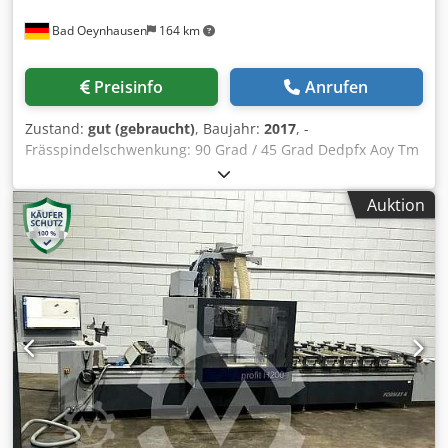
Bad Oeynhausen
164 km
Preisinfo
Anrufen
Zustand:
gut (gebraucht)
, Baujahr:
2017
, -
Frässpindelschwenkung: 90 Grad / 45 Grad Dedpfx Aoy Tm
Rpjctock - Ersatzfrässpindel: inklusive
Auktion