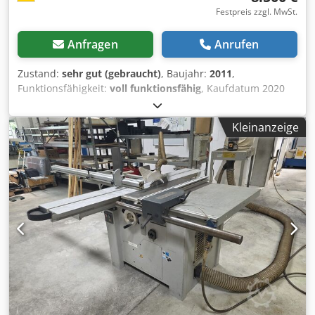
Festpreis zzgl. MwSt.
Anfragen
Anrufen
Zustand:
sehr gut (gebraucht)
, Baujahr:
2011
,
Funktionsfähigkeit:
voll funktionsfähig
, Kaufdatum 2020
als Neumaschine, 2 Achssteuerung, Höhe und
Schwenkung Technische Daten: Schnittlänge 2800 mm
Kleinanzeige
Schnittbreite 1300 mm Schnitthöhe 155 mm max.
Sägeblatt Ø 450 Dodpfsznl Awjx Actjck X-motion Steuerung
mit Programmspeicher Gradraster mit
Längenkompensation Absaugung Ø 120 mm Motorleistung
7,5 kW Ausleger 4.000 mm