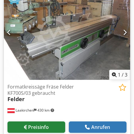
1
/
3
Formatkreissäge Fräse Felder
KF700S/03 gebraucht
Felder
Laakirchen
430 km
Preisinfo
Anrufen