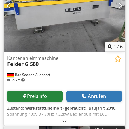
1
/
6
Kantenanleimmaschine
Felder
G 580
Bad Sooden-Allendorf
35 km
Preisinfo
Anrufen
Zustand:
werkstattüberholt (gebraucht)
, Baujahr:
2010
,
Spannung 400V 3~ 50Hz 7,22kW Bedienpult mit LCD-
Anzeige und Tastenfeld Dedpsyf I T Usfx Actjck
Fügeaggregat mit 2 gegenläufigen Diamantfräsern