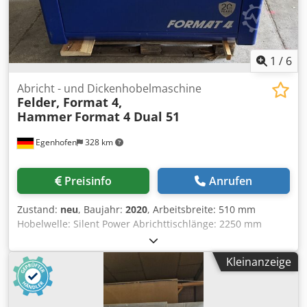
1
/
6
Abricht - und Dickenhobelmaschine
Felder, Format 4,
Hammer
Format 4 Dual 51
Egenhofen
328 km
Preisinfo
Anrufen
Zustand:
neu
, Baujahr:
2020
, Arbeitsbreite: 510 mm
Hobelwelle: Silent Power Abrichttischlänge: 2250 mm
Abrichtanschlag Winkel verstellbar: ja 45° bis 90°
maximale Durchlassstärke Dickenhobel: 250 mm
Kleinanzeige
Höhenverstellung Dickentisch: elektrisch Anzeige der
Hobelstärke: Digitalanzeige Vorschubgeschwindigkeit: 4 -
16 m/min stufenlos Dsdpfjzq Db Rox Actock Einzugswalze: