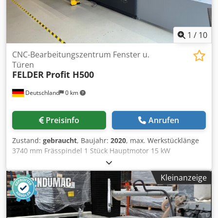
1
/
10
CNC-Bearbeitungszentrum Fenster u.
Türen
FELDER
Profit H500
Deutschland
0 km
Preisinfo
Anrufen
Zustand:
gebraucht
, Baujahr:
2020
, max. Werkstücklänge
3740 mm Frässpindel 1 Stück Hauptmotor 15 kW
Steuerung CNC Felder Format4 Typ Profit H500S 16.38 CNC
Bearbeitungszentrum im Auftrag zu verkaufen ----- - aus
Kleinanzeige
einem Holzfensterfertigungsbetrieb. - Maschine noch
angeschlossen und vorführbereit - Ohne
Bearbeitungswerkzeuge Technische Beschreibung
(Zusammenfassung, Langtext siehe PDF): ----- Arbeitsmaße: