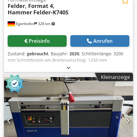
Felder, Format 4,
Hammer
Felder-K740S
Egenhofen
328 km
Preisinfo
Anrufen
Zustand:
gebraucht
, Baujahr:
2020
, Schlittenlänge: 3200
mm Schnittbreite am Breitenanschlag: 1250 mm
Schnittbreite am Ablänganschlag: 3200 mm Schnittiefe:
120 mm Vorritzer: ja Höhenverstellung Sägeblatt:
Kleinanzeige
elektrisch Schwenkverstellung Sägeblatt: elektrisch
Verstellung Breitenanschlag: manuell Verstellung
Ablänganschlag: manuell Anzeige Sägeblatt Winkel:
Digitalanzeige Anzeige Schnitthöhe: - Anzeige
Breitenanschlag: scala Anzeige Ablänglineal: Scala
Sägeblattdurchmesser: 400mm Drehzahlen: 3
Motorleistung: 5,5kW Absauganschluss: 80 und 120mm
Maschinenlänge: 3200mm Maschinenbreite: 2200mm
Gewicht: 800 kg Dcodozq Dcujpfx Actsk