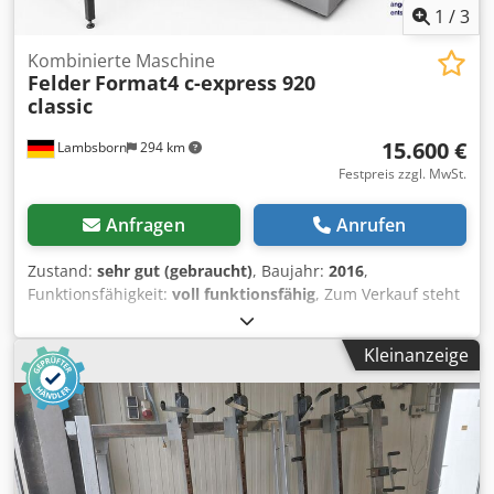
1
/
3
Kombinierte Maschine
Felder
Format4 c-express 920
classic
15.600 €
Lambsborn
294 km
Festpreis zzgl. MwSt.
Anfragen
Anrufen
Zustand:
sehr gut (gebraucht)
, Baujahr:
2016
,
Funktionsfähigkeit:
voll funktionsfähig
, Zum Verkauf steht
ein Format4 c-express 920 classic CNC-Bohr- und
Dübelbearbeitungszentrum aus dem Hause Felder.
Kleinanzeige
Dcodpfezrwmiox Actok Die Maschine eignet sich
hervorragend für die rationelle Bearbeitung von Korpus-
und Möbelelementen. Sie ermöglicht präzise Bohr-, Fräs-
und Dübelbearbeitungen und ist insbesondere für
Schreinereien, Tischlereien und den Möbelbau ausgelegt.
Durch die kompakte Bauweise und die leistungsfähige