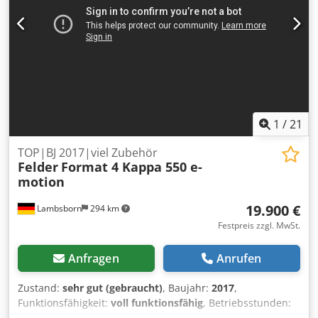
Dcsdpfx Acszrfhbetjk TECHNISCHE DETAILS Verfahrweg X-
Achse: 3.720 mm Verfahrweg Y-Achse: 2.500 mm
Verfahrweg Z-Achse: 225 mm Werkstückbreite max.: 2.100
mm Werkstückhöhe max.: 85 mm Anzahl der Achsen: 3
Werkzeugmagazinplätze: 15 Tischlänge: 3.720 mm
Tischbreite: 2.100 mm MASCHINEN-DETAILS
Betätigungsart: elektrisch Abmessungen (L x B x H): 9.766 x
4.789 x 2.288 mm AUSSTATTUNG CE-Kennzeichnung
Dokumentation/Handbuch
1
/
21
TOP|BJ 2017|viel Zubehör
Felder
Format 4 Kappa 550 e-
motion
19.900 €
Lambsborn
294 km
Festpreis zzgl. MwSt.
Anfragen
Anrufen
Zustand:
sehr gut (gebraucht)
, Baujahr:
2017
,
Funktionsfähigkeit:
voll funktionsfähig
, Betriebsstunden:
443 h
, Format 4 Formatkreissäge Kappa 550 e-motion -10