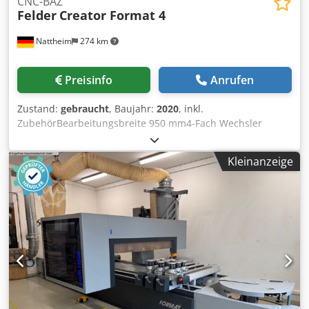
CNC-BAZ
Felder
Creator Format 4
Nattheim
274 km
Preisinfo
Anrufen
Zustand:
gebraucht
, Baujahr:
2020
, inkl.
ZubehörBearbeitungsbreite 950 mm4-Fach Wechsler
seitlich Lagerort: Nattheim Djdpfxezn N Iqe Actock
Kleinanzeige