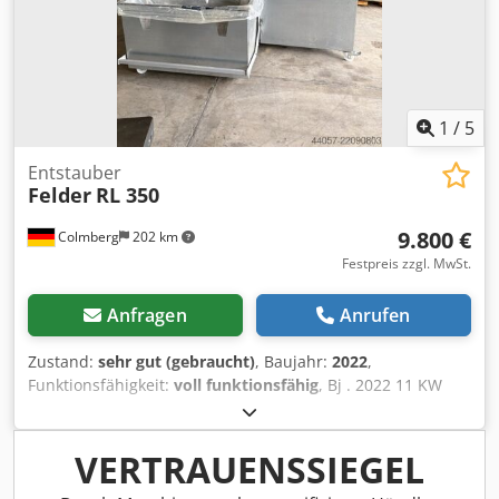
1
/
5
Entstauber
Felder
RL 350
9.800 €
Colmberg
202 km
Festpreis zzgl. MwSt.
Anfragen
Anrufen
Zustand:
sehr gut (gebraucht)
, Baujahr:
2022
,
Funktionsfähigkeit:
voll funktionsfähig
, Bj . 2022 11 KW
Motor 350 mm Rohranschluß Filterfläche 71 qm
Dcsdpfszcgbxsx Actjk Abmessungen 270 x 120 x 230 cm
Gewicht 850 kg Spänevolumen 2 x 250 Liter
VERTRAUENSSIEGEL
Nennvolumenstrom 6920 ccm / h Fahrbar Pneumatische