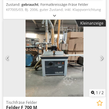
Zustand:
gebraucht
, Formatkreissäge-Fräse Felder
KF700S/03, Bj. 2006, guter Zustand, inkl. Klappvorrichtung
f. Vorschub und Zapfenschlitzhaube, 5,5 kW S6, 3200 mm
Formattischlänge, 3500,6500,8000,10.000 U/min, 780 kg
Kleinanzeige
Dcjdpfx Acswzzh Sotek Preisänderungen vorbehalten,
Irrtümer, Druck- und Satzfehler vorbehalten
1
/
2
Tischfräse Felder
Felder
F 700 M