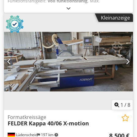
Funktionsfähigkeit:
voll funktionsfähig
, Max.
Volumenstrom 5000 m³/h Nennvolumenstrom 20 m/sec.
3540 m³/h Nennunterdruck bei 20 m/sec. 2500 Pa
Kleinanzeige
Reststaubgehalt 0,1 mg/m³ Schalldruck 75 dB Dcodpfjznwz
Sjx Actsk Behälter automatische Filterreinigung
Funkenlöscher die Verrohrung zu mehreren Maschinen
kann mitgenommen werden Betriebsauflösung
Abmessung 2640 x 1140 x 2260 mm Absauganschluss 250
mm Gewicht 825 kg Motorleistung 5,5 kW Motorspannung
400 V (50 Hz)
1
/
8
Formatkreissäge
FELDER
Kappa 40/06 X-motion
8.500 €
Lüdenscheid
197 km