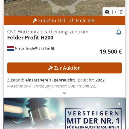
1
/
15
Endet in
10
d
17
h
6
min
42
s
CNC Horizontalbearbeitungszentrum
Felder
Profit H200
Niederlande
372 km
19.500 €
Zur Auktion
Zustand:
einsatzbereit (gebraucht)
, Baujahr:
2022
,
Maschinen-/Fahrzeugnummer:
30B.11.040.22
,
Funktionsfähigkeit:
voll funktionsfähig
, TECHNISCHE
DETAILS Arbeitsbereich X-Achse: 3.300 mm Arbeitsbereich
Y-Achse: 1.280 mm Arbeitsbereich Z-Achse: 250 mm
Verfahrweg X-Achse: 4.000 mm Verfahrweg Y-Achse: 1.670
mm Verfahrweg Z-Achse: 500 mm Frässpindel Anzahl
Frässpindeln: 1 Stk. Max. Spindeldrehzahl: 24.000 U/min
Hauptmotorleistung: 11 kW Werkzeugspannsystem: HSK-