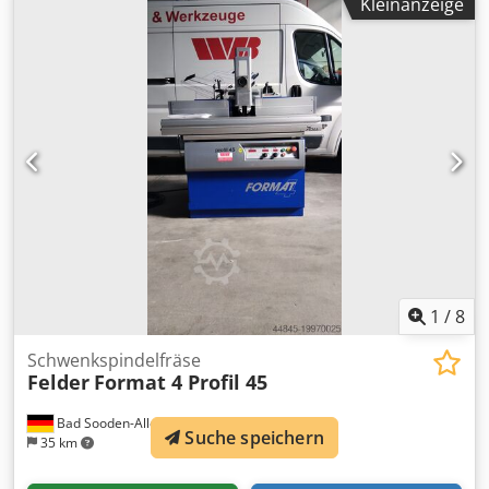
Kleinanzeige
Eckenrundungsgerät für Stirnkanten manuelle
Aggregatverstellung Kantenstärke 0,4-5,0 mm (optional 8
mm) Werkstückhöhe 8-60mm Vorschubgeschwindigkeit 11
m/min 3 Freiplätze für Finishaggregate Kantenzuführung
für Rollen- und Streifenmaterial Ziehklinge
1
/
8
Schwenkspindelfräse
Felder
Format 4 Profil 45
Bad Sooden-Allendorf
Suche speichern
35 km