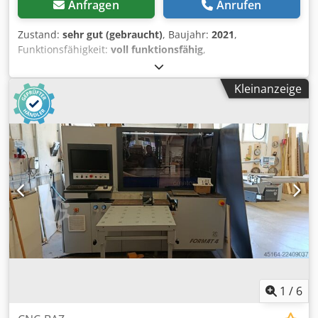
Anfragen
Anrufen
Zustand:
sehr gut (gebraucht)
, Baujahr:
2021
,
Funktionsfähigkeit:
voll funktionsfähig
,
Frässpindelschwenkung Vorschubapparat FELDER F38
Frästischöffnung: 180 mm Fräsanschlag für Werkzeug-Ø
Kleinanzeige
max.: 220 mm MF Frässpindel-Wechselsystem (Option)
Drehzahlen: 3000, 6000, 8000, 10000 U/min Anschlaglineal
320 mm, ALU eloxiert Frässpindel Nutzhöhe 100 mm
Frässpindeldurchmesser 30 mm Fräsanschlag 220 mm
EURO-Frässchutz Absauganschluss 120 mm Arbeitshöhe
916 mm Gewicht 300 kg Dsdpfx Aszm U Dnjctsck
Höhenverstellungmanuell Motorleistung 4,0 PS (3,0 kW)
Motorspannung 400 V (50Hz) viel Zubehör
1
/
6