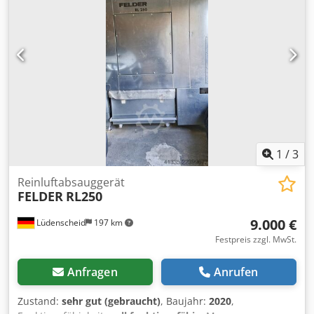
Stahl Auszugswalze: Stahl Druckbalken:
Gliederdruckbalken Motorleistung: 7 kW Motorbremse: ja,
automatisch Absauganschluss: 150mm Maschinenlänge:
2200 mm Maschinenbreite: 1050 mm Gewicht: 900kg
1
/
3
Reinluftabsauggerät
FELDER
RL250
9.000 €
Lüdenscheid
197 km
Festpreis zzgl. MwSt.
Anfragen
Anrufen
Zustand:
sehr gut (gebraucht)
, Baujahr:
2020
,