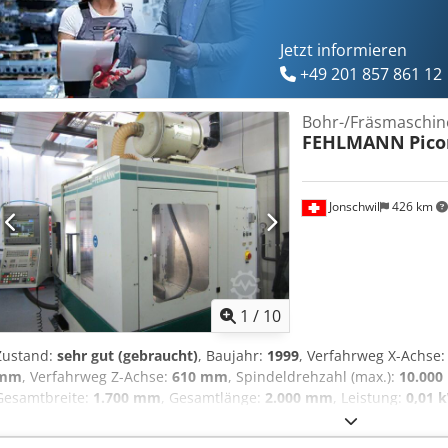
Jetzt informieren
+49 201 857 861 12
Bohr-/Fräsmaschin
FEHLMANN
Pic
Jonschwil
426 km
1
/
10
Zustand:
sehr gut (gebraucht)
, Baujahr:
1999
, Verfahrweg X-Achse
mm
, Verfahrweg Z-Achse:
610 mm
, Spindeldrehzahl (max.):
10.000
Gesamtbreite:
1.700 mm
, Gesamtlänge:
2.000 mm
, Leistung:
0,01 k
mit Steuerung Heidenhain TNC 426, nur 8500 h Tischgrösse 380x9
500/350/610 mm, max. Tischbelastung 250 kg, Spindeldrehzahlen st