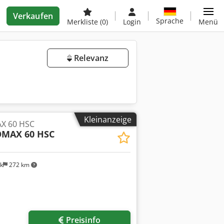
Verkaufen
Sprache
Merkliste
(0)
Login
Menü
Relevanz
Kleinanzeige
X 60 HSC
OMAX 60 HSC
k
272 km
Preisinfo