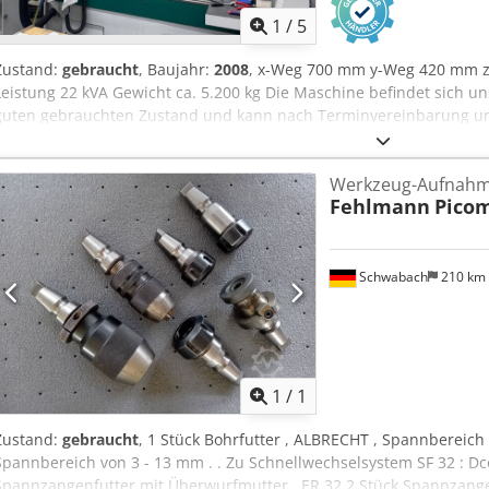
1
/
5
Zustand:
gebraucht
, Baujahr:
2008
, x-Weg 700 mm y-Weg 420 mm 
Leistung 22 kVA Gewicht ca. 5.200 kg Die Maschine befindet sich u
guten gebrauchten Zustand und kann nach Terminvereinbarung unt
Technische Merkmale & Zubehör: - Erowa Automation Dcjdpfxszq H
Werkzeuge und Spannmittel gehören nur zum Lieferumfang wenn d
Werkzeug-Aufnahm
vermerkt ist. Aenderungen und Irrtuemer in den technischen Dat
Fehlmann
Pico
vorbehalten!
Schwabach
210 km
Mehr Bilde
1
/
1
Zustand:
gebraucht
, 1 Stück Bohrfutter , ALBRECHT , Spannbereich
Spannbereich von 3 - 13 mm . . Zu Schnellwechselsystem SF 32 : Dc
Spannzangenfutter mit Überwurfmutter , ER 32 2 Stück Spannzange