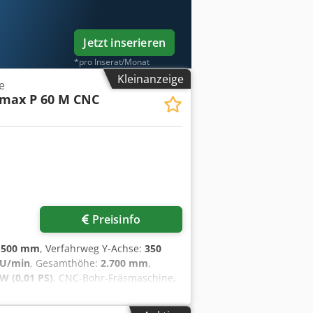
Jetzt inserieren
*pro Inserat/Monat
Kleinanzeige
e
omax P 60 M CNC
Preisinfo
:
500 mm
, Verfahrweg Y-Achse:
350
 U/min
, Gesamthöhe:
2.700 mm
,
W (0,01 PS)
, CNC-Bohr-Fräsmaschine,
20 mm, Verfahrwege X/Y/Z/W -
ufenlos 50-10'000 U/Min.,