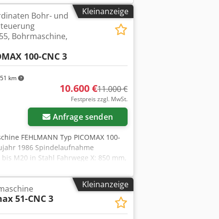
trisches Handrad Heidenhain HR410
Kleinanzeige
rdinaten Bohr- und
ntation 3D-Messtaster
Steuerung
5, Bohrmaschine,
OMAX 100-CNC 3
51 km
10.600 €
11.000 €
Festpreis zzgl. MwSt.
Anfrage senden
aschine FEHLMANN Typ PICOMAX 100-
ujahr 1986 Spindelaufnahme
bis M20 in Stahl Fahrwege X: 850 mm,
m Vorschub X und Y 1 bis 8000
Eilgang Z 4 m/min.
Kleinanzeige
maschine
30 - 720 mm Ausladung Spindel -
ax 51-CNC 3
U/min. Stufenlos Spindelantrieb 10 kW
C-Steuerung HEIDENHAIN TNC 155 mit