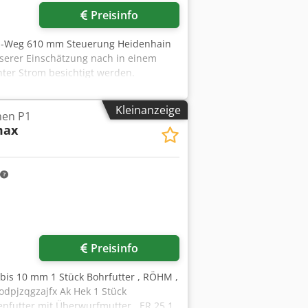
Preisinfo
z-Weg 610 mm Steuerung Heidenhain
nserer Einschätzung nach in einem
er Strom besichtigt werden.
khs Ak Hsk Zubehör, abgebildete
ies in den Zusatzinformationen
Kleinanzeige
en P1
en und Angaben sowie Zwischenverkauf
max
r anfragen
Preisinfo
 bis 10 mm 1 Stück Bohrfutter , RÖHM ,
odpjzqgzajfx Ak Hek 1 Stück
nfutter mit Überwurfmutter , ER 25 1