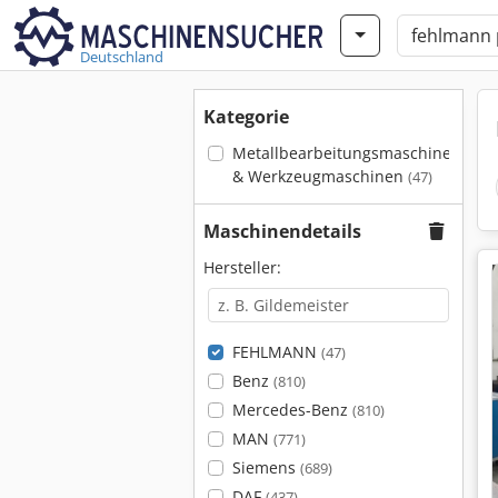
Deutschland
Kategorie
Metallbearbeitungsmaschinen
& Werkzeugmaschinen
(47)
Maschinendetails
Hersteller:
FEHLMANN
(47)
Benz
(810)
Mercedes-Benz
(810)
MAN
(771)
Siemens
(689)
DAF
(437)