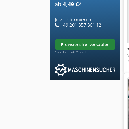
ab
4,49 €
*
Jetzt informieren
+49 201 857 861 12
provisionsfrei verkaufen
*pro Inserat/Monat