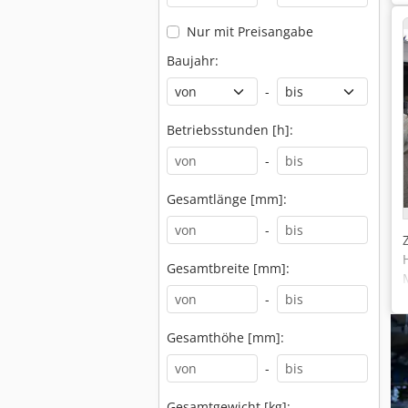
Nur mit Preisangabe
Baujahr:
-
Betriebsstunden [h]:
-
Gesamtlänge [mm]:
-
Gesamtbreite [mm]:
-
Gesamthöhe [mm]:
-
Gesamtgewicht [kg]: