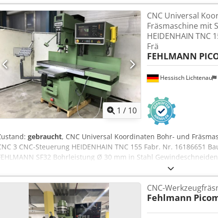
Werkzeugvermessung Heidenhain TT140 Spindelkühlaggregat Elek
CNC Universal Koo
Ca. 30 Stück Werkzeugaufnahmen Spannzangen Komplette Dokume
Fräsmaschine mit 
HEIDENHAIN TNC 15
Frä
FEHLMANN
PIC
Hessisch Lichtenau
1
/
10
Zustand:
gebraucht
, CNC Universal Koordinaten Bohr- und Fräsm
CNC 3 CNC-Steuerung HEIDENHAIN TNC 155 Fabr. Nr. 16186651 Ba
FEHLMANN SF32 Bohrleistung Ø 30 mm in Stahl Gewindeschneiden 
Y: 435 mm Pinolhub Z: 210 mm Senkrechtbewegung Fräskopf 580 m
mm/min. Vorschub Z 1 bis 4000 mm/min. Eilgang X und Y 8 m/min. 
CNC-Werkzeugfräs
Tischaufspannfläche 1570 x 500 mm Abstand Spindelnase - Tisch 1
Fehlmann
Picom
Ständer 450 mm Dodpfehik Ezjx Ak Hock Spindeldrehzahl 50 - 7100 
Gesamtanschlußleistung 20 kW Netzanschluß 400 Volt, 50 Hz - CN