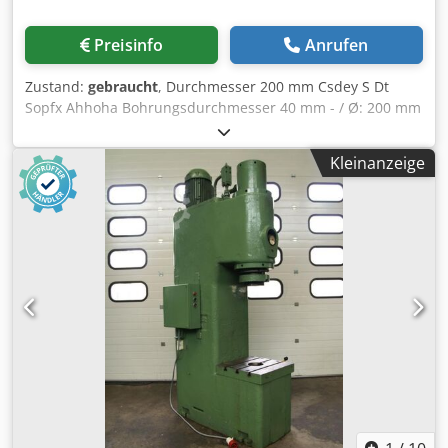
Preisinfo
Anrufen
Zustand:
gebraucht
, Durchmesser 200 mm Csdey S Dt
Sopfx Ahhoha Bohrungsdurchmesser 40 mm - / Ø: 200 mm
Lochkreis: 40 mm
Kleinanzeige