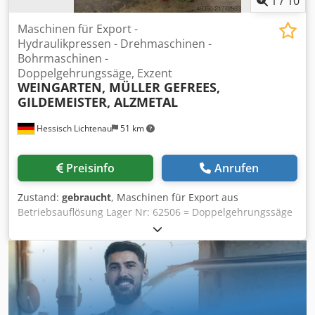
1
/
10
Maschinen für Export -
Hydraulikpressen - Drehmaschinen -
Bohrmaschinen -
Doppelgehrungssäge, Exzent
WEINGARTEN, MÜLLER GEFREES,
GILDEMEISTER, ALZMETAL
Hessisch Lichtenau
51 km
Preisinfo
Anrufen
Zustand:
gebraucht
, Maschinen für Export aus
Betriebsauflösung Lager Nr: 62506 = Doppelgehrungssäge
RAPID Typ DGL 5000 / 500 = Gewicht ca. 1200 kg =
Sonderpreis 1.800,-- EUR Lager Nr. 54183 =
Hydraulikpresse MÜLLER 10 ton. Ohne Hydraulikpumpe =
Gewicht ca. 1200 kg = Sonderpreis 1.000,-- EUR Lager Nr.
57780 = Hydraulikpresse MÜLLER Typ HEP 40 = Gewicht ca.
2200 kg = Sonderpreis 1.900,-- EUR Hydraulikpresse –