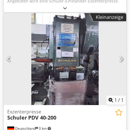
Angeboten wird eine Schuler-Einständer-Exzenterpresse.
Presskraft: 80t, Ausladung: 280mm, verstellbarer
Hubbereich: 20mm-160mm, max. Hubzahl: 125Hübe/min,
Kleinanzeige
Tischfläche X/Y: 700mm/560mm, Stößelfläche X/Y:
560mm/350mm, Stößelverstellung: 72mm, max. Abstand
Tisch/Stößel: 510mm. Maschinengewicht: ca. 4800kg.
Besichtigung nach Absprache möglich. Chodpfx
Ahjzrzpuehsa
1
/
1
Exzenterpresse
Schuler
PDV 40-200
Deutschland
0 km