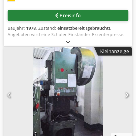
Preisinfo
Baujahr:
1978
, Zustand:
einsatzbereit (gebraucht)
,
Angeboten wird eine Schuler-Einständer-Exzenterpresse.
Presskraft: 40t, Ausladung: 220mm, Hubbereich: 8mm-
88mm, max. Hubzahl: 160Hübe/min, Tischfläche X/Y: ca.
Kleinanzeige
630mm/430mm. Maschinengewicht: ca. 2300kg.
Besichtigung nach Absprache möglich. Csdpfxszrzpzj
Ahheha