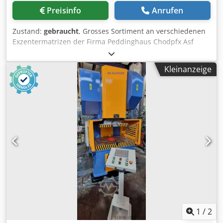
Preisinfo
Anrufen
Zustand:
gebraucht
, Grosses Sortiment an verschiedenen
Exzentermatrizen der Firma Peddinghaus Chodpfx Asf
Srpgehhsa Sie können uns gerne mitteilen, was für
Stempel und Matrizen Sie benötigen, sodass wir für Sie ein
Kleinanzeige
individuelles Sortiment zusammenstellen. Das Werkzeug
wird nicht komplett verkauft.
1
/
2