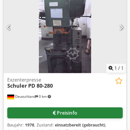
Codpfxjzrmm Se Ahhjha Leergewicht: 9.000 kg
Transportpakete: 4 Stk. AUSSTATTUNG Dokumentation
1
/
1
Exzenterpresse
Schuler
PD 80-280
Deutschland
0 km
Preisinfo
Baujahr:
1978
, Zustand:
einsatzbereit (gebraucht)
,