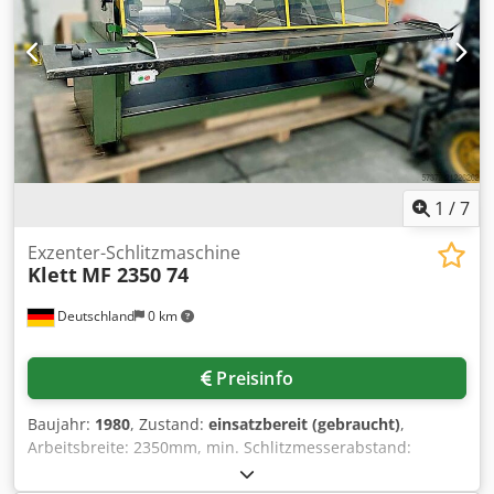
4-fach gelagerter Exzenterwelle für aussermittige
Stößeldruck Belastung - nebenstehender Elektroschrank -
NC-Walzenvorschub EBU, Breite 250 mm, Baujahr 2003 -
nebenstehendes Bedienpult für den Walzenvorschub -
Bandlaufrichtung von links nach rechts Platzbedarf
(Presse) L x B x H 3000 x 2000 x 3020 mm Transporthöhe
2950 mm Gewicht der Presse ca. 11 ton.
1
/
7
Exzenter-Schlitzmaschine
Klett
MF 2350 74
Deutschland
0 km
Preisinfo
Baujahr:
1980
, Zustand:
einsatzbereit (gebraucht)
,
Arbeitsbreite: 2350mm, min. Schlitzmesserabstand:
110mm, Schlitzbreite: 5mm, Schlitztiefenbereich: 0mm-
550mm, Heftrandbereich: 45mm, max. Materialgewicht: