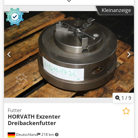
gebrauchtes, sehr gut erhaltenes Horvath Fischer Exzenter
Kleinanzeige
Spannfutter (Dreibackenfutter) im Durchmesser 160,
maximal einstellbarer Exzenter Maß: 25 mm, Futter-
Anschluss zylindrisch Durchmesser 150, mit
Backenfutterschlüssel und einem Satz gehärteter
Stufenbacken sowie der Montage- und Betriebsanleitung
für das Horvath-Exzenterspannfutter in der vermutlich
originalen Holzkiste (Hahn & Kolb) Herstelljahr unbekannt.
Gewicht circa 8 kg Aus unserem eigenen Bestand.
Exzenter-Drehfutter zum Spannen Bespannung des
Werkstücks in einer Drehmaschine. Chodpfxeg Umb Es
Ahhoa Preis VHB Unsere Preisvorstellung liegt bei € 195,--
netto ab Standort zzgl. Verpackungskosten Bei allen techn.
Angaben Schreibfehler/Irrtum vorbehalten. Wir verkaufen
ausschließlich nur in Länder der Europäischen
1
/
9
Gemeinschaft.
Futter
HORVATH
Exzenter
Dreibackenfutter
Deutschland
218 km