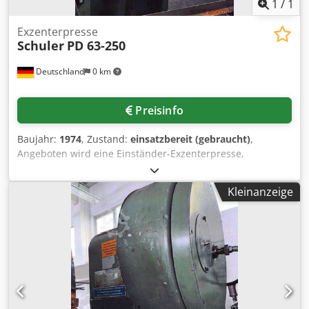
1
/
1
Exzenterpresse
Schuler
PD 63-250
Deutschland
0 km
Preisinfo
Baujahr:
1974
, Zustand:
einsatzbereit (gebraucht)
,
Angeboten wird eine Einständer-Exzenterpresse,
Hersteller Schuler. Presskraft: 63t, Ausladung: 250mm,
max. Hub: 8mm-100mm, max. Hubzahl: 160Hübe/min,
Kleinanzeige
Tischfläche X/Y: 710mm/500mm, Stößelfläche X/Y:
450mm/280mm, Stößelverstellung: 63mm, max. Abstand
zwischen Tisch und Stößel: 415mm, inklusive Schutzschirm
am Arbeitsbereich. Maschinengewicht: ca. 3900kg.
Besichtigung nach Absprache möglich. Codpfjzrzp Isx
Ahheha