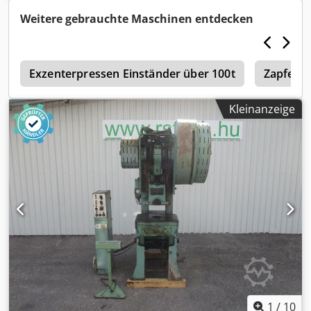
2000g/m². Dokumentation vorhanden. Eine Besichtigung
Weitere gebrauchte Maschinen entdecken
vor Ort ist möglich. Chodpfxsyi E E Ao Ahhoa
l
Exzenterpressen Einständer über 100t
Zapfenl
Kleinanzeige
1
/
10