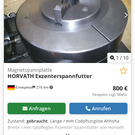
BESICHTIGUNGSTERMIN! Unter Vorbehalt Dieses Los wird
unter Vorbehalt versteigert. Nach Abschluss der Auktion
teilt der Verkäufer innerhalb von 2 Wochen mit, ob das
Höchstgebot akzeptiert wird oder nicht. Wir werden dich
zeitnah informieren.
1
/
10
Magnetspannplatte
HORVATH
Exzenterspannfutter
800 €
Ennepetal
216 km
Festpreis zzgl. MwSt.
Anfragen
Anrufen
Zustand:
gebraucht
, Länge / mm Codpfszcgiiox Ahhsha
Breite / mm Gepflegtes Exzenter-Spannfutter von Horvath
mit einem Durchmesser von 200 mm. Zustand: Neuwertig