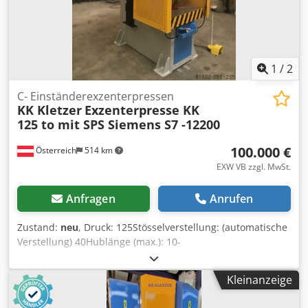
Auflageplatte für den Transport Untergreifschutz
Pneumatische Kupplung & Bremskombination
1
/
2
C- Einständerexzenterpressen
KK Kletzer
Exzenterpresse KK
125 to mit SPS Siemens S7 -12200
100.000 €
Österreich
514 km
EXW VB zzgl. MwSt.
Anfragen
Anrufen
Zustand:
neu
, Druck: 125Stösselverstellung: (automatische
Verstellung) 40Hublänge (max.): 10-
125Gesamtleistungsbedarf: 11Gewicht ca.:
8000Abmessung (LxBxH): 1800 x 1500 x 2600Technische
Kleinanzeige
DatenPresskraft: 125t Hübe pro Minute: 50spm Tischgröße:
900 × 700mm Stößelgröße: 700 × 500mm mit