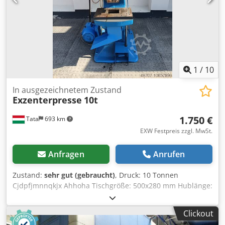
1
/
10
In ausgezeichnetem Zustand
Exzenterpresse
10t
1.750 €
Tata
693 km
EXW Festpreis zzgl. MwSt.
Anfragen
Anrufen
Zustand:
sehr gut (gebraucht)
, Druck: 10 Tonnen
Cjdpfjmnnqkjx Ahhoha Tischgröße: 500x280 mm Hublänge:
155 mm
Clickout