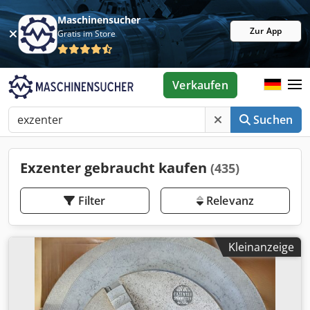
Maschinensucher
Zur App
Gratis im Store
Verkaufen
Suchen
Exzenter gebraucht kaufen
(435)
Filter
Relevanz
Kleinanzeige