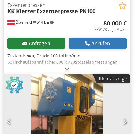
Exzenterpressen
KK Kletzer
Exzenterpresse PK100
80.000 €
Österreich
514 km
EXW VB zzgl. MwSt.
Anfragen
Anrufen
Zustand:
neu
, Druck: 100 toHub/min:
50Tischaufspannfläche: 600 x 780Stösselabmessungen:
240 x 400Hubverstellung: 20 - 130Stösselverstellung:
100Einbauhöhe: 400PK100 EXCENTER PRESSE Kapazität :
Kleinanzeige
100 ton Hub/min. : 50 spm (einstellbarr) Tisch : 780 x
600 mm Stössel : 240 x 400 mm Hubverstellung : 20 –
130 mm Stösselverstellung : 100 mm Einbauhöhe : 400
mm Zubehör : Csdpfxjr I H Dgo Ahheha Steuerung :
Siemens S7-1200 Bildschirm : Siemens 9’’ Hubweg
Einstellung Min& Max. Hubzahl einstellung Automatische
Zentral Schmierung Sicherheits PLC : PILZ oder SIEMENS
Zweikanalig Sicherung Schaltschrank Lichtschranke : SICK,
PILZ or LEUZE, Cat 4. CE. System 2stk. Bruchplatten Unten