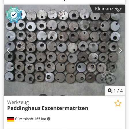
Kleinanzeige
1
/
4
Werkzeug
Peddinghaus
Exzentermatrizen
Gütersloh
165 km