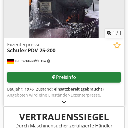
1
/
1
Exzenterpresse
Schuler
PDV 25-200
Deutschland
0 km
Preisinfo
Baujahr:
1976
, Zustand:
einsatzbereit (gebraucht)
,
Angeboten wird eine Einständer-Exzenterpresse.
Presskraft: 25t, Ausladung: 200mm, verstellbarer
Hubbereich: 8mm-80mm, maximale Hubzahl:
180Hübe/min, Tischfläche X/Y: 560mm/400mm,
VERTRAUENSSIEGEL
Stößelfläche X/Y: 355mm/220mm, Stößelverstellung:
50mm, maximale Einbauhöhe: 320mm. Maschinengewicht:
Durch Maschinensucher zertifizierte Händler