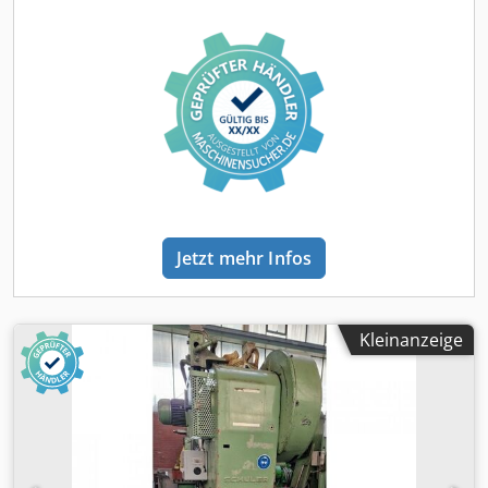
ca. 2150kg. Besichtigung nach Absprache möglich.
Chjdpfxszrzp Uo Ahhea
Jetzt mehr Infos
Kleinanzeige