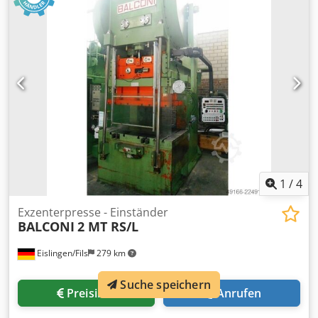
mm Durchgang zw. Körperwänden 200 mm Stößelfläche
355 x 220 mm Stößelverstellung 50 mm Antriebsleistung
2,7 kW Gewicht 2,5 t Raumbedarf (BxTxH) 1,2 x 1,8 x 2,4 m
1
/
4
Exzenterpresse - Einständer
BALCONI
2 MT RS/L
Eislingen/Fils
279 km
Suche speichern
Preisinfo
Anrufen