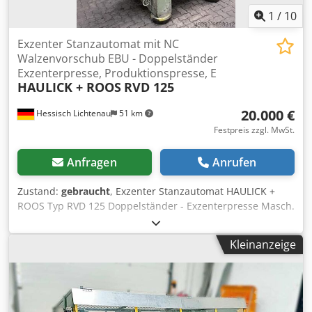
1
/
10
Exzenter Stanzautomat mit NC
Walzenvorschub EBU - Doppelständer
Exzenterpresse, Produktionspresse, E
HAULICK + ROOS
RVD 125
20.000 €
Hessisch Lichtenau
51 km
Festpreis zzgl. MwSt.
Anfragen
Anrufen
Zustand:
gebraucht
, Exzenter Stanzautomat HAULICK +
ROOS Typ RVD 125 Doppelständer - Exzenterpresse Masch.
Nr. 212560 Baujahr 1981 Druckkraft 125 ton. Tischgröße
880 x 800 mm Tischöffnung 470 x 140 mm Ständerweite
Kleinanzeige
900 mm Ständerweite seitlich 415 mm Chsdpfx
Ahohlnzkohja Stößelhub 45 mm Stößelverstellweg 0-80
mm Einbauhöhe auf dem Bild 340 mm Hubzahl 50 bis 300
Hübe/min. Motorleistung Hauptantrieb 22 kW
Netzanschluß 380 Volt, 50 Hz - Doppelpleuel-Triebwerk mit