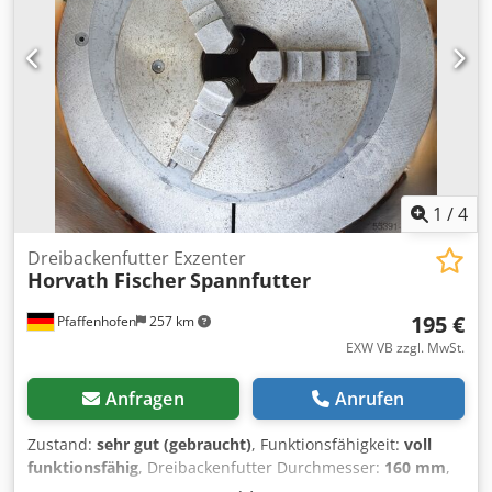
1
/
4
Dreibackenfutter Exzenter
Horvath Fischer
Spannfutter
195 €
Pfaffenhofen
257 km
EXW VB zzgl. MwSt.
Anfragen
Anrufen
Zustand:
sehr gut (gebraucht)
, Funktionsfähigkeit:
voll
funktionsfähig
, Dreibackenfutter Durchmesser:
160 mm
,
Dreibackenfutter Exzenter – Spannfutter 1 Stück