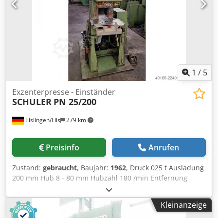
1
/
5
Exzenterpresse - Einständer
SCHULER
PN 25/200
Eislingen/Fils
279 km
Preisinfo
Anrufen
Zustand:
gebraucht
, Baujahr:
1962
, Druck 025 t Ausladung
200 mm Hub 8 - 80 mm Hubzahl 180 /min Entfernung
Tisch/Stößel, gr. Hub oben, Verst. oben 330 mm
Tischfläche 550 x 400 mm Chedpfozrprqjx Ahhea
Kleinanzeige
Durchfallöffnung im Tisch 60 mm Tischhöhe über Flur 800