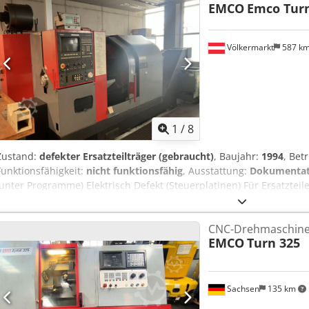
EMCO
Emco Turn
Völkermarkt
587 k
1
/
8
Zustand:
defekter Ersatzteilträger (gebraucht)
, Baujahr:
1994
, Bet
Funktionsfähigkeit:
nicht funktionsfähig
, Ausstattung:
Dokumentat
(unter Programme) Elektrisch Defekt (Steuerplatinen) Für Ersatztei
Kettenförderer inkludiert Ohne Werkzeuge Chjdpoznvm Hjfx Afdoa 
CNC-Drehmaschin
EMCO
Turn 325
Sachsen
135 km