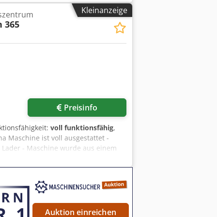
Kleinanzeige
szentrum
 365
Preisinfo
ktionsfähigkeit:
voll funktionsfähig
,
 Maschine ist voll ausgestattet -
a Lader - Maschine wurde aus einem
messen und alles eingestellt -
lt Maschine ist voll funktionsfähig und
Auktion einreichen