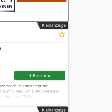
Kleinanzeige
e
Mehr Bilder anfragen
Preisinfo
drehmaschine Emco steht zur
r: 85mm, max. Umlaufdurchmesser:
gendurchlass: 25,5mm,
 Werkzeugaufnahme: VDI16, Eilgang:
m, Gewicht: ca. 1400kg, Steuerung:
Kleinanzeige