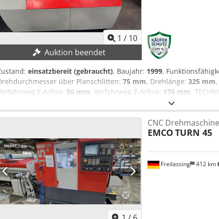
1
/
10
Auktion beendet
Zustand:
einsatzbereit (gebraucht)
, Baujahr:
1999
, Funktionsfähigk
Drehdurchmesser über Planschlitten:
75 mm
, Drehlänge:
325 mm
Verfahrweg X-Achse:
56 mm
, Verfahrweg Z-Achse:
176 mm
, TECHN
Bett: 180 mm Drehdurchmesser über Planschlitten: 75 mm Drehlä
Verfahrweg X-Achse: 56 mm Verfahrweg Z-Achse: 176 mm Drehzahlb
CNC Drehmaschin
Spindellagerdurchmesser im vorderen Lager: 50 mm Vorschubkraft 
EMCO
TURN 45
Spindelbohrung: 30 mm MASCHINEN-DETAILS Steuerung: Fanuc 21T 
Spannung: 400 V Frequenz: 50-60 Hz Abmessungen & Gewicht Abmessu
mm Maschinengewicht ca.: 1 t AUSSTATTUNG Automatisches Futter Di
Stangenlader
Freilassing
412 km
1
/
6