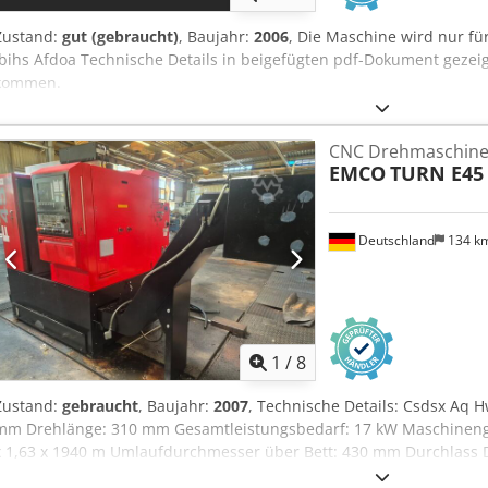
Zustand:
gut (gebraucht)
, Baujahr:
2006
, Die Maschine wird nur fü
Ibihs Afdoa Technische Details in beigefügten pdf-Dokument gezeigt
kommen.
CNC Drehmaschin
EMCO
TURN E45
Deutschland
134 k
1
/
8
Zustand:
gebraucht
, Baujahr:
2007
, Technische Details: Csdsx Aq
mm Drehlänge: 310 mm Gesamtleistungsbedarf: 17 kW Maschinengew
x 1,63 x 1940 m Umlaufdurchmesser über Bett: 430 mm Durchlass 
mm Schlittenweg Radial ( X-Achse): 160 mm Schlittenweg Axial ( Z-