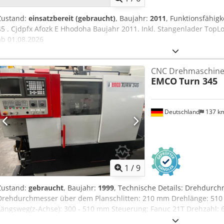
Zustand:
einsatzbereit (gebraucht)
, Baujahr:
2011
, Funktionsfähigk
45 . Cjdpfx Afozk E Hhodoha Baujahr 2011. Inkl. Stangenlader TopL
ab 01.08.2026
CNC Drehmaschin
EMCO
Turn 345
Deutschland
137 k
1
/
9
Zustand:
gebraucht
, Baujahr:
1999
, Technische Details: Drehdurc
Drehdurchmesser über dem Planschlitten: 210 mm Drehlänge: 510
Längsweg(z-Achse): 300 - 510 mm Steuerung: Fanuc 21T Drehzahl:
Spindel: 17,5 Nm Spindelaußendurchmesser im vorderen Lager: 45