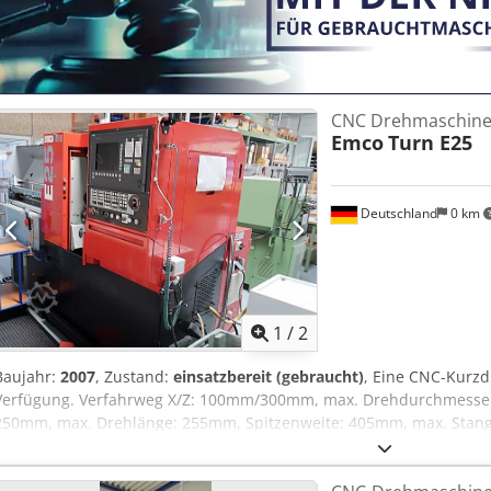
CNC Drehmaschin
Emco
Turn E25
Deutschland
0 km
1
/
2
Baujahr:
2007
, Zustand:
einsatzbereit (gebraucht)
, Eine CNC-Kurz
Verfügung. Verfahrweg X/Z: 100mm/300mm, max. Drehdurchmesse
250mm, max. Drehlänge: 255mm, Spitzenweite: 405mm, max. Stan
Spindelbohrung: 30mm, Drehzahl: 6300U/min, Werkzeugplätze: 12,
15m/min. Maschinendimensionen X/Y/Z: ca. 1700mm/1300mm/1850m