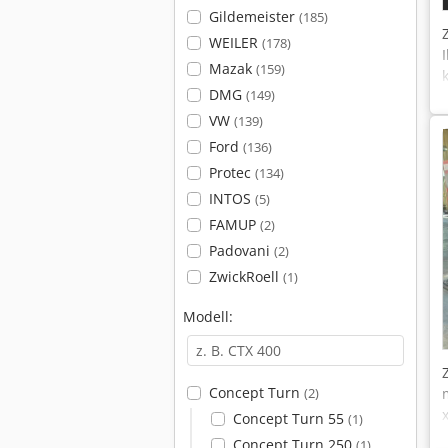
Gildemeister
(185)
WEILER
(178)
Mazak
(159)
DMG
(149)
VW
(139)
Ford
(136)
Protec
(134)
INTOS
(5)
FAMUP
(2)
Padovani
(2)
ZwickRoell
(1)
Modell:
Concept Turn
(2)
Concept Turn 55
(1)
Concept Turn 250
(1)