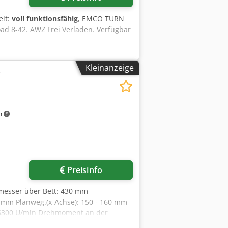
eit:
voll funktionsfähig
, EMCO TURN
oad 8-42. AWZ Frei Verladen. Verfügbar
Kleinanzeige
e
m
Preisinfo
hmesser über Bett: 430 mm
 mm Planweg.(x-Achse): 150 - 160 mm
 6300 U/min Drehmoment an der
 mm Werkzeugrevolver - Anzahl