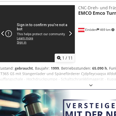
6.300 U/min
CNC-Dreh- und Frä
EMCO
Emco Turn
Einöden
469 km
1
/
11
Zustand:
gebraucht
, Baujahr:
1999
, Betriebsstunden:
65.090 h
, Fun
ET365 GS mit Stangenlader und Späneförderer Cjdpfeycvaqsx Afdoha
Auffangschale - Hochdruckpumpe - Schaltschrankklimagerät - Kup
laufenden Betrieb gekauft und technisch überprüft - Geometrie ver
Verschleißteile getauscht - Alle Funktionen überprüft bzw. eingestel
es kann sofort produziert werden Maschine ist ab sofort verfügbar