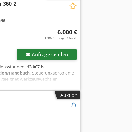
 360-2
m
6.000 €
EXW VB zzgl. MwSt.
Anfrage senden
riebsstunden:
13.067 h
,
ion/Handbuch
, Steuerungsprobleme
le geeignet Werkzeugwechsler -
Bereits demontiert und ausgelagert!
Auktion
e