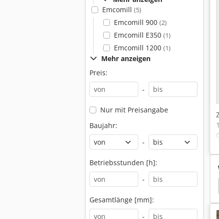
Emcomill
(5)
Emcomill 900
(2)
Emcomill E350
(1)
Emcomill 1200
(1)
Mehr anzeigen
Preis:
-
Nur mit Preisangabe
Baujahr:
-
Betriebsstunden [h]:
-
äszentrum
Dreh Fräszentrum Dmg
Dreh CNC
Gesamtlänge [mm]:
-