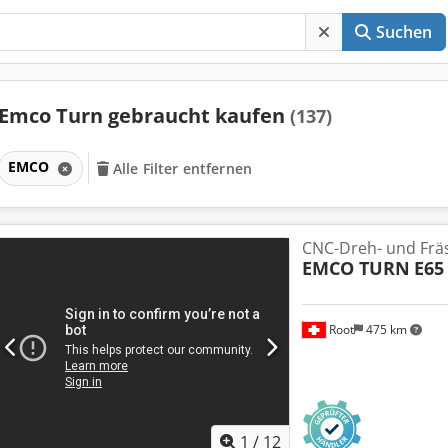
Suchen
Emco Turn gebraucht kaufen
(137)
EMCO
Alle Filter entfernen
CNC-Dreh- und Frä
EMCO TURN
E65
Root
475 km
1
/
12