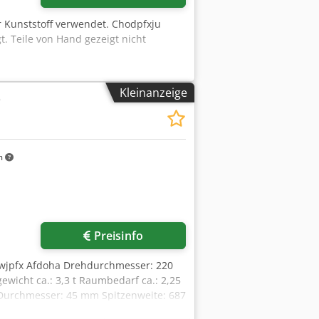
r Kunststoff verwendet. Chodpfxju
. Teile von Hand gezeigt nicht
Kleinanzeige
e
m
Preisinfo
 Hwjpfx Afdoha Drehdurchmesser: 220
icht ca.: 3,3 t Raumbedarf ca.: 2,25
Durchmesser: 45 mm Spitzenweite: 687
Achse ): 310 mm Spindeldrehzahlen: 0-