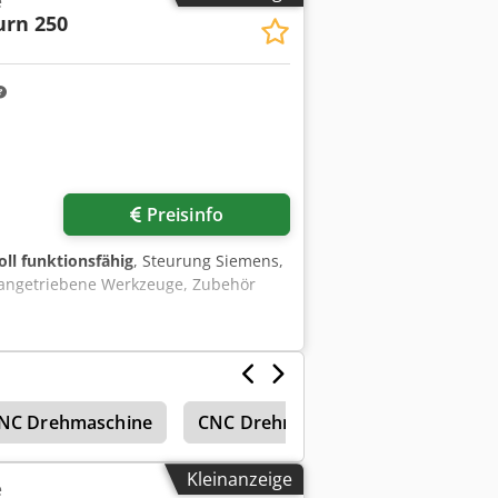
e
den: ca. 11000h. Inklusive
urn 250
ebsstunden gewechselt. Dokumentation
 Afdoa
Preisinfo
oll funktionsfähig
, Steurung Siemens,
, angetriebene Werkzeuge, Zubehör
NC Drehmaschine
CNC Drehmaschine Preis
Emc
Kleinanzeige
e