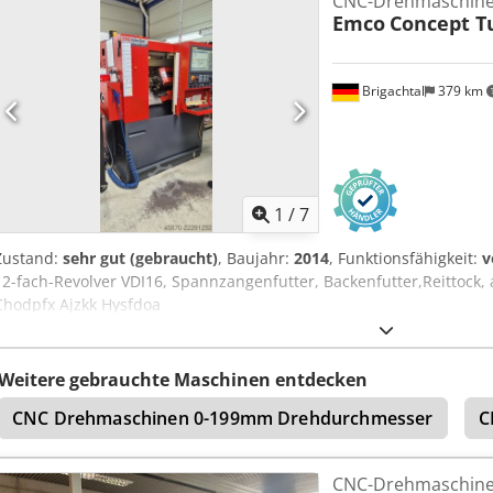
CNC-Drehmaschin
Siemens Sinumerik 810D, Betriebsstunden: ca. 27000h, Spindelstun
Emco
Concept T
Stangenlader. Die Spindel wurde im Jahr 2021 bei ca. 25000 Betri
vorhanden. Eine Besichtigung vor Ort ist möglich. Chjdpozhnt Ssfx
Brigachtal
379 km
1
/
7
Zustand:
sehr gut (gebraucht)
, Baujahr:
2014
, Funktionsfähigkeit:
v
12-fach-Revolver VDI16, Spannzangenfutter, Backenfutter,Reittock
Chodpfx Ajzkk Hysfdoa
Weitere gebrauchte Maschinen entdecken
CNC Drehmaschinen 0-199mm Drehdurchmesser
C
CNC-Drehmaschin