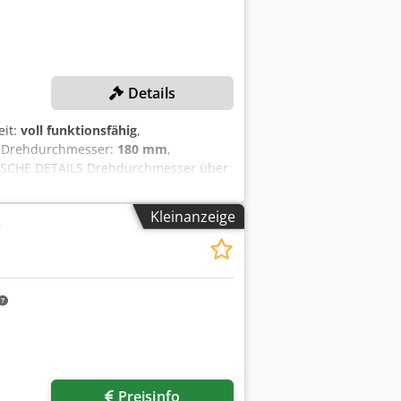
Details
eit:
voll funktionsfähig
,
, Drehdurchmesser:
180 mm
,
ISCHE DETAILS Drehdurchmesser über
nge: 325 mm Cjdpfezb Ekcex Afdeha
ereich: 20 - 6.300 U/min
Kleinanzeige
e
in Z-Richtung max.: 3.000 N
Leistung Hauptspindel max.: 3,7 kW
ng (L x B x H): 2.200 x 1.000 x 1.620
verse Zubehörteile Schnittstelle für
Preisinfo