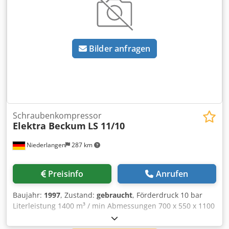
Bilder anfragen
Schraubenkompressor
Elektra Beckum
LS 11/10
Niederlangen
287 km
Preisinfo
Anrufen
Baujahr:
1997
, Zustand:
gebraucht
, Förderdruck 10 bar
Literleistung 1400 m³ / min Abmessungen 700 x 550 x 1100
mm Csdpfx Aeqvcldeidjrf Gesamtleistungsbedarf 11 kW
Maschinengewicht ca. 275 kg Betriebsstunden: 13593 Std.