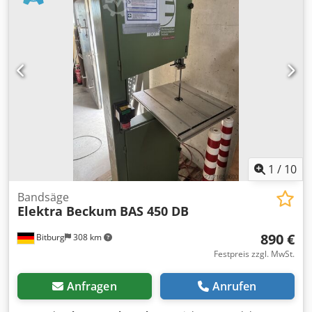
Gewicht: 92 kg
1
/
10
Bandsäge
Elektra Beckum
BAS 450 DB
890 €
Bitburg
308 km
Festpreis zzgl. MwSt.
Anfragen
Anrufen