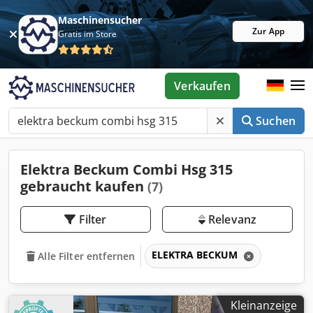
Maschinensucher
Zur App
Gratis im Store
Verkaufen
Suchen
Elektra Beckum Combi Hsg 315
gebraucht kaufen
(7)
Filter
Relevanz
ELEKTRA BECKUM
Alle Filter entfernen
Kleinanzeige