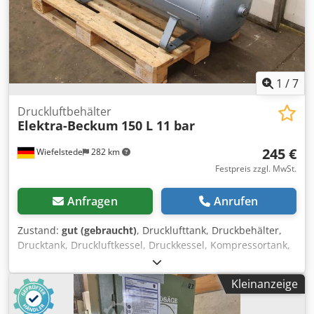
1
/
7
Druckluftbehälter
Elektra-Beckum
150 L 11 bar
245 €
Wiefelstede
282 km
Festpreis zzgl. MwSt.
Anfragen
Anrufen
Zustand:
gut (gebraucht)
, Drucklufttank, Druckbehälter,
Drucktank, Druckluftkessel, Druckkessel, Kompressortank,
Druckluftbehälter, Druckluftspeicher, Kompressorkessel -
Hersteller: Elektra-Beckum, Druckluftbehälte
Kleinanzeige
Druckluftspeicher -Inhalt: 150 L -Betriebsdruck: 11 bar
Codpfx Aeya Dfijidorf -Abmessungen: 1460/510/H530 mm -