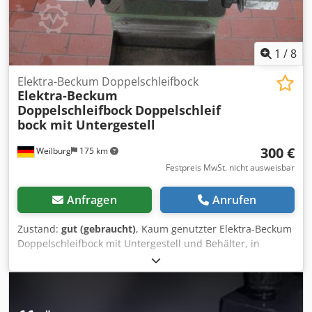
1
/
8
Elektra-Beckum Doppelschleifbock
Elektra-Beckum
Doppelschleifbock
Doppelschleif
bock mit Untergestell
300 €
Weilburg
175 km
Festpreis MwSt. nicht ausweisbar
Anfragen
Anrufen
Zustand:
gut (gebraucht)
, Kaum genutzter Elektra-Beckum
Doppelschleifbock mit Untergestell und Behälter, in
gutem, voll funktionsfähigen Zustand. Kein Versand
möglich Bitte keine E-Mail Anfragen! Bei Fragen stehen wir
ihnen gerne telefonisch zur Verfügung. Besichtigung und
Abholung nur nach telefonischer Terminvereinbarung