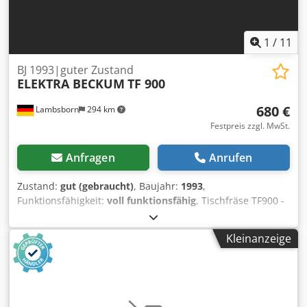
1
/
11
BJ 1993|guter Zustand
ELEKTRA BECKUM
TF 900
680 €
Lambsborn
294 km
Festpreis zzgl. MwSt.
Anfragen
Anrufen
Zustand:
gut (gebraucht)
, Baujahr:
1993
,
Funktionsfähigkeit:
voll funktionsfähig
, Tischfräse TF900 -
Baujahr 1993 - 380 Volt - 3 Drehzahlregelung - guter
Zustand Cedpfx Aeygm D Uoiderf Transport gegen
Kleinanzeige
Aufpreis möglich! Aufgrund des Alters der
Gebrauchtmaschine erfolgt bei Verkauf an gewerbliche
Kunden der Ausschluss der Gewährleistung