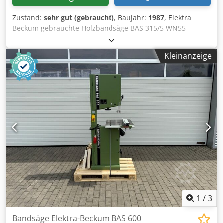
Zustand:
sehr gut (gebraucht)
, Baujahr:
1987
, Elektra
Beckum gebrauchte Holzbandsäge BAS 315/5 WN55
Crjdpfx Aijvkyd Sjdof Baujahr: 1987 Serien Nr.: 2106584
Sägeblattlänge: 2240mm Spannung: 230 Volt Schnitttiefe:
Kleinanzeige
170mm Parallelanschlag Untergestell Standort: ab Lager
54634 Bitburg - sofort verfügbar -
1
/
3
Bandsäge Elektra-Beckum BAS 600