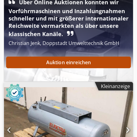
Über Online Auktionen konnten wir
möglich! Änderungen, Zwischenverkauf sowie Irrtümer
vorbehalten. Cjdpfezq R Dlex Aidjrf Änderungen,
Vorführmaschinen und Inzahlungnahmen
Zwischenverkauf sowie Irrtümer vorbehalten.
schneller und mit größerer internationaler
Reichweite vermarkten als über unsere
klassischen Kanäle.
Christian Jenk, Doppstadt Umwelttechnik GmbH
Auktion einreichen
Kleinanzeige