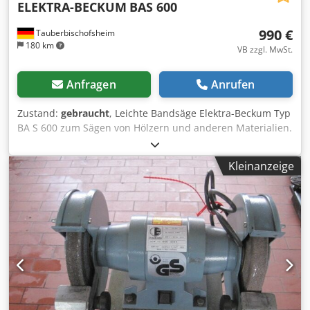
ELEKTRA-BECKUM
BAS 600
990 €
Tauberbischofsheim
180 km
VB zzgl. MwSt.
Anfragen
Anrufen
Zustand:
gebraucht
, Leichte Bandsäge Elektra-Beckum Typ
BA S 600 zum Sägen von Hölzern und anderen Materialien.
Technische Daten: - Rollendurchmesser: 600 mm -
Gewicht: 160 kg - Schnitthöhe: max. ca. 300 mm
Kleinanzeige
Crjdpjzryvyefx Aidef