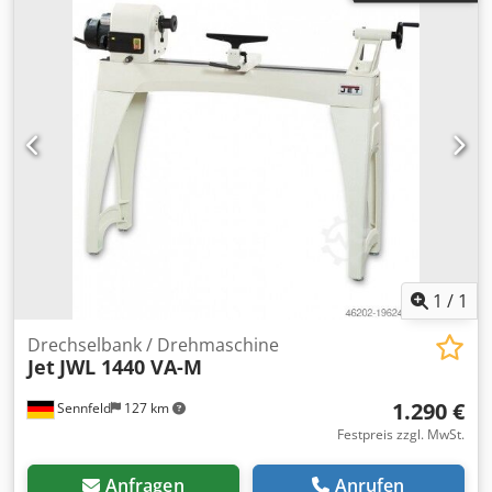
1
/
1
Drechselbank / Drehmaschine
Jet
JWL 1440 VA-M
1.290 €
Sennfeld
127 km
Festpreis zzgl. MwSt.
Anfragen
Anrufen