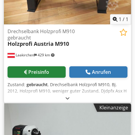
Verwandte Begriffe: Drechselmaschine, Drehmaschine,
Drehbank, Drechselbank, Drechseln, Drechselmesser,
Holzdrehen, Drehen, Maschine Referenz: R-M61TS
1
/
1
Drechselbank Holzprofi M910
gebraucht
Holzprofi Austria
M910
Laakirchen
429 km
Preisinfo
Anrufen
Zustand:
gebraucht
, Drechselbank Holzprofi M910, Bj.
2012, Holzprofi M910, weniger guter Zustand, Djdpfx Asx H
Uiasg Rock Preisänderungen vorbehalten, Irrtümer, Druck-
und Satzfehler vorbehalten
Kleinanzeige