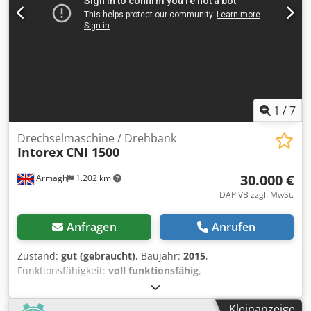
3100x1400x1500 mm - Gewicht: 2100 kg VORTEILE –
Polnische Produktion – 3-Messer-Kopf – Gebrauchte
Rundstab-Drehmaschine, sehr guter Zustand Nettopreis:
32.900 PLN Nettopreis: 7.830 EUR je nach Kurs 4,2 EUR
(Preise können sich bei größeren Kursschwankungen
ändern)
1
/
7
Drechselmaschine / Drehbank
Intorex
CNI 1500
30.000 €
Armagh
1.202 km
DAP VB zzgl. MwSt.
Anfragen
Anrufen
Zustand:
gut (gebraucht)
, Baujahr:
2015
,
Funktionsfähigkeit:
voll funktionsfähig
,
Maschinen-/Fahrzeugnummer:
112902
, Titel: Intorex CNI
1500 CNC Steuerung Drehmaschine - 2015 Modell
Kleinanzeige