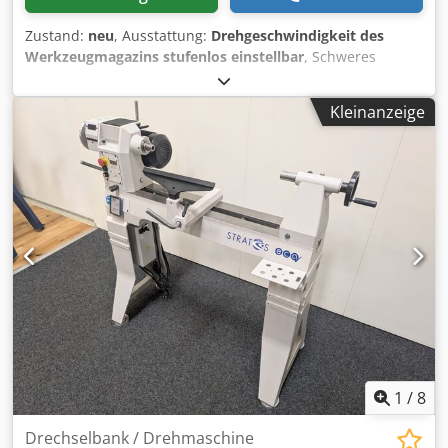
Zustand:
neu
, Ausstattung:
Drehgeschwindigkeit des
Werkzeugmagazins stufenlos einstellbar
, Schweres
Graugussmaschinenbett für beste Laufruhe und Stabilität
bei unwuchtigen Werkstücken Dcedpfew A Rqfox Ag Rok
Kleinanzeige
Spindelstock über das gesamte Maschinenbett
verschiebbar, um 360° drehbar mit Rastung bei 0, 30, 60,
90, 135, 180, 270 Grad Variomatik Drehzahlregelung, mit
Drehgriff am Spindelstockende stufenlos von 280 bis 2500
U/min einstellbar Integrierte Spindel-Teileinrichtung 36
x10° Spindelarretierung vorne am Spindelstock für
einfaches Wechseln der Aufspannmittel Doppelkeil-
Klemmung für Handstahlauflage und Ausleger, besonders
rutschfest und effizient Reitstock mit robustem
Trapezgewinde, 108mm Pinolenhub mit Skala, 9 mm
Durchgangsbohrung
1
/
8
Drechselbank / Drehmaschine