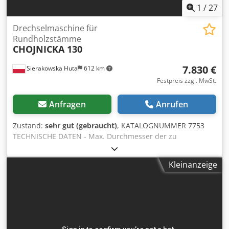
1
/
27
Drechselmaschine für
Rundholzstämme
CHOJNICKA 130
7.830 €
Sierakowska Huta
612 km
Festpreis zzgl. MwSt.
Anfragen
Anrufen
Zustand:
sehr gut (gebraucht)
, KATALOGNUMMER 7753
TECHNISCHE DATEN - Max. Durchmesser der zu
bearbeitenden Rundstäbe: 130 mm - Eingesetzte Hülse:
110 mm - Max. Eingangsmaterialdurchmesser: 160 mm -
Kleinanzeige
Min. Eingangsmateriallänge: 800 mm - Max. Aufmaß pro
Seite: 15 mm Dcjdozkhaqspfx Ag Rsk -
Messerhauptantrieb: 15 kW - 3
Vorschubgeschwindigkeiten + vor/zurück - Vorschubmotor:
1,1 kW Reihenfolge: - 3 gezahnte Vorschubwalzen - 3-
Messer-Kopf - 3 glatte Abzugswalzen - Maße (L/B/H):