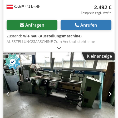
2.492 €
Kuchl
442 km
Festpreis zzgl. MwSt.
Anfragen
Anrufen
Zustand:
wie neu (Ausstellungsmaschine)
,
AUSSTELLUNGSMASCHINE Zum Verkauf steht eine
neuwertige Drechselmeister Stratos FU 230 LV
(Langversion) Drechselbank, Drechselmaschine mit einer
Kleinanzeige
Spitzenweite von ca. 1.000 mm / 1 Meter. Die
Ausstellungsmaschine befindet sich im Originalzustand
daher haben Sie die volle Garantie. Technische Daten -
Spitzenhöhe 230 mm - Drehdurchmesser 455 mm (mit
optionaler Außendrehvorrichtung 800 mm!) - Spitzenweite
ca. 955 mm bei SONDERMODELL STRATOS FU-230 LV
(zusätzlich erweiterbar mit optionalem Zusatzbett!) -
Spindelanschluss M33 x 3,5 (gehärtet) mit ASR-
(Euro-)Ablaufsicherungsnut* - Spindel und Reitstock Konus
MK2 - Drehzahlen (2 Riemenstufen): 60 – 1.350 U/min und
180 – 3.750 U/min - Pinolenweg 100 mm (mit Skala und