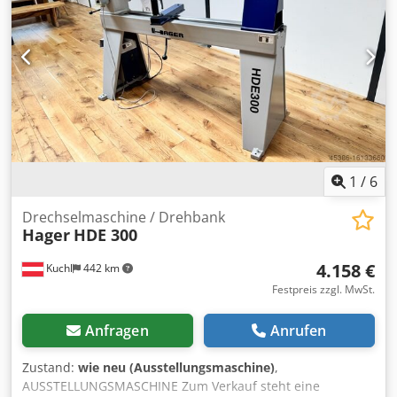
Spindelbohrung (Durchm.) 20 mm - Reitstockpinole 150
mm / MK3 -Handauflagenoberteil 300 mm -Gewicht 270 kg
-Länge x Breite 1.800 x 640 mm - Motor 2,2 kW / 3 PS
Dcsdpfx Agotpnyks Rsk Die Maschine steht in A-5431 Kuchl
und kann während unserer Öffnungszeiten jederzeit
begutachtet werden. Zwischenverkauf vorbehalten!
Verwandte Begriffe: Drechselmaschine, Drehmaschine,
Drehbank, Drechselbank, Drechseln, Drechselmesser,
Holzdrehen, Drehen, Maschine, Hager Referenz: R-A0117
1
/
6
Drechselmaschine / Drehbank
Hager
HDE 300
4.158 €
Kuchl
442 km
Festpreis zzgl. MwSt.
Anfragen
Anrufen
Zustand:
wie neu (Ausstellungsmaschine)
,
AUSSTELLUNGSMASCHINE Zum Verkauf steht eine