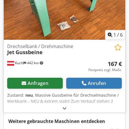
1
/
6
Drechselbank / Drehmaschine
Jet
Gussbeine
167 €
Kuchl
442 km
Festpreis zzgl. MwSt.
Anfragen
Anrufen
Zustand:
neu
, Massive Gussbeine für Drechselmaschine /
Werkbank – NEU & extrem stabil Zum Verkauf stehen 2
schwere, hochwertige Gussbeine als perfekter Unterbau
für Drechselmaschinen, Werkbänke oder andere
Maschinen. Die massive Bauweise sorgt für höchste
Weitere gebrauchte Maschinen entdecken
Stabilität und minimale Vibrationen – ideal für präzises