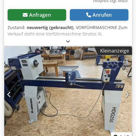
Festpreis zzgl. MwSt.
Anfragen
Anrufen
Zustand:
neuwertig (gebraucht)
, VORFÜHRMASCHINE Zum
Verkauf steht eine Vorführmaschine Stratos XL
Drechselbank mit einer Spitzenhöhe von 280 mm. Die
Drechselbank war nur kurzzeitig für Vorführzwecke am
Kleinanzeige
Hödnerhof im Einsatz. Somit als neuwertig zu bezeichnen
mit voller Garantie / Gewährleistung. Technische Daten: -
Spitzenhöhe 280 mm - Drehdurchmesser über dem Bett:
550 mm mit optionalem Zusatzbett
(Außendrehvorrichtung) bis zu 1.000 mm! Dodpfou Szr Uex
Ag Rock - Spitzenweite ca. 780 mm (erweiterbar!) -
Spindelanschluss M33 x 3,5 mit ASR-
(Euro-)Ablaufsicherungsnut* - Spindel und Reitstock mit
Konus MK2 - Frequenzumrichter (3 Riemenstufen): Stufe 1:
60 – 1.200 U/min | Stufe 2: 100 – 2.200 U/min | Stufe 3: 150
– 3.700 U/min - Pinolenweg 150 mm (mit Skala) -
Reitstockpinole mit Trapezgewinde und
Schnellwechselsystem (für ER25 Bohrpinole) - Motor 2,2 kW
/ 3 PS - Gewicht ca. 320 kg Die Maschine steht am