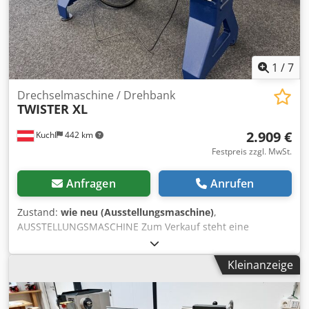
1
/
7
Drechselmaschine / Drehbank
TWISTER XL
2.909 €
Kuchl
442 km
Festpreis zzgl. MwSt.
Anfragen
Anrufen
Zustand:
wie neu (Ausstellungsmaschine)
,
AUSSTELLUNGSMASCHINE Zum Verkauf steht eine
neuwertige Drechselmeister TWISTER XL Drechselbank,
Drechselmaschine mit einer Spitzenweite von 800 mm. Die
Kleinanzeige
Ausstellungsmaschine befindet sich im Originalzustand
daher haben Sie die volle Garantie. Technische Daten -
Spitzenhöhe 250 mm - Drehdurchmesser über dem Bett: