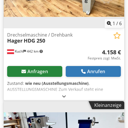
1
/
6
Drechselmaschine / Drehbank
Hager
HDG 250
4.158 €
Kuchl
442 km
Festpreis zzgl. MwSt.
Anfragen
Anrufen
Zustand:
wie neu (Ausstellungsmaschine)
,
AUSSTELLUNGSMASCHINE Zum Verkauf steht eine
neuwertige HAGER HDG 250 Drechselbank mit einer
Spitzenweite von 1.000 mm. Die Ausstellungsmaschine
Kleinanzeige
befindet sich im Originalzustand daher haben Sie die volle
Garantie. Technische Daten - Spitzenhöhe 250 mm -
Spitzenweite 1.000 mm - Spindelanschluss M33 x 3,5 mit
MK3 Konus und ASR-(Euro-)Ablaufsicherungsnut -