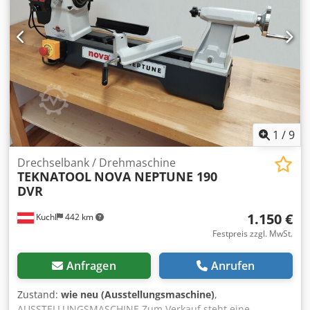
1
/
9
Drechselbank / Drehmaschine
TEKNATOOL
NOVA NEPTUNE 190
DVR
1.150 €
Kuchl
442 km
Festpreis zzgl. MwSt.
Anfragen
Anrufen
Zustand:
wie neu (Ausstellungsmaschine)
,
AUSSTELLUNGSMASCHINE Zum Verkauf steht eine