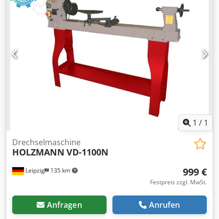
des Eingangsstroms:
Drehstrom
, Ausstattung:
Drehzahl
stufenlos einstellbar
, Drechselmaschine/-bank aus dem
Jahr 1979 von der Firma Jos. Ackermann. Voll
funktionsfähig und gut erhalten, Serienherstellung ist
möglich. Seit einigen Jahren nicht mehr in Betrieb. Sie
steht in einem mittelständischen Familienunternehmen,
Raum Augsburg, in der Werkstatt. Bei Interesse und mehr
Infos gerne telefonieren. Dazu bitte über die Anfrage hier
kontaktieren. Schreinerei Utz Dcjdpfx Ajwhlc Hsg Rok
1
/
1
Drechselmaschine
HOLZMANN
VD-1100N
999 €
Leipzig
135 km
Festpreis zzgl. MwSt.
Anfragen
Anrufen