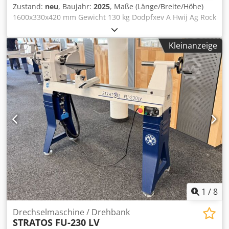
Zustand:
neu
, Baujahr:
2025
, Maße (Länge/Breite/Höhe)
1600x330x420 mm Gewicht 130 kg Dodpfxev A Hwij Ag Rock
Gesamtleistungsbedarf 1,1 kw Drechselbank VD-1100N -
Spitzenweite 1100 mm - Spitzenhöhe 185 mm - stufenlose
Kleinanzeige
Geschwindigkeit 500 - 2000 Upm. - Spindelstock 90°
schwenkbar daher Aussendrehen möglich -
Kopiervorrichtung zum kopieren von Originalen oder nach
Schablone - Bett, Untergestell, Reitstock und Spindelstock
aus massivem Grauguss - Reitstock MK 2 -
Schnellverstellung für Reitstock - Handauflage und
Motorteil - Motor 1 PS / 400 V - Gewicht ca. 130 kg
inklusive: - Gussuntergestell - Vierzackmitnehmer -
kugelgelagerter Rollkörner - Planscheibe
1
/
8
Drechselmaschine / Drehbank
STRATOS FU-230 LV