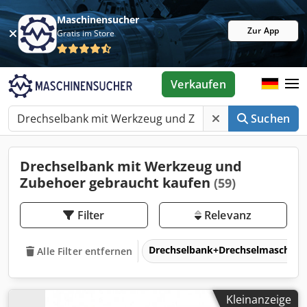
Maschinensucher
Zur App
Gratis im Store
Verkaufen
Suchen
Drechselbank mit Werkzeug und
Zubehoer gebraucht kaufen
(59)
Filter
Relevanz
Drechselbank+Drechselmaschin
Alle Filter entfernen
Kleinanzeige