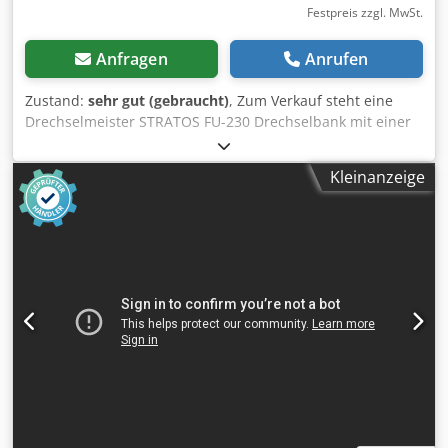
Drehmaschine, Drehbank, Drechselbank, Drechseln,
Festpreis zzgl. MwSt.
Drechselmesser, Holzdrehen, Drehen, Maschine Referenz:
R-A0117
Anfragen
Anrufen
Zustand:
sehr gut (gebraucht)
, Zum Verkauf steht eine
Drechselmeister STRATOS FU-230 Drechselbank mit einer
Spitzenweite von ca. 700 mm. Die Gebrauchtmaschine
befindet sich in einem sehr guten Zustand. Technische
Kleinanzeige
Daten: - Spitzenhöhe 230 mm - Spitzenweite ca. 700 mm
(erweiterbar!) - Spindelstock dreh- und verschiebbar -
stufenlose Drehzahlregelung - Spindelanschluss M33x3,5
mm Dcedpfx Aeyfd Stog Rek - 2 Hauptgeschwindigkeiten -
1,5 kW / 2 PS Motor Die Maschine steht in A-8561 Söding
und kann während unserer Öffnungszeiten jederzeit
begutachtet werden. Zwischenverkauf vorbehalten!
Verwandte Begriffe: Drechselmaschine, Drehmaschine,
Drehbank, Drechselbank, Drechseln, Drechselmesser,
Holzdrehen, Drehen, Maschine Referenz: R-AT0IJ