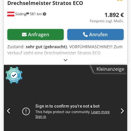
Drechselmeister
Stratos ECO
1.892 €
Söding
581 km
Festpreis zzgl. MwSt.
Anfragen
Anrufen
Zustand:
sehr gut (gebraucht)
, VORFÜHRMASCHINE!!! Zum
Verkauf steht eine Drechselmeister Stratos ECO
Drechselbank mit einer Spitzenweite von ca. 680 mm. Die
Maschine ist in einem sehr guten Zustand und wurde von
Kleinanzeige
unserem Fachpersonal aufbereitet und überprüft. (Voll
funktionsfähig) Technische Daten: - Spitzenhöhe ca. 230
mm - Drehdurchmesser ca. 455 mm (mit optionaler
Außendrehvorrichtung 800 mm!) - Spitzenweite ca. 680
mm (erweiterbar!) - Spindelanschluss M33 x 3,5 mit ASR-
(Euro-)Ablaufsicherungsnut* - Spindel und Reitstock Konus
MK2 - Drehzahlen (2 Riemenstufen): 60 – 1.350 U/min und
180 – 3.750 U/min - Pinolenweg 100 mm (mit Skala und
Trapezgewinde) - Motor 1,5 kW / 2 PS (Anschluss 230 V) -
Gewicht 177 kg Die Maschine steht in A-8561 Söding und