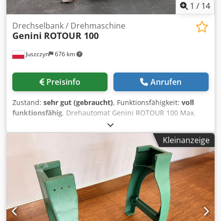
1
/
14
Drechselbank / Drehmaschine
Genini
ROTOUR 100
Juszczyn
676 km
Preisinfo
Anrufen
Zustand:
sehr gut (gebraucht)
, Funktionsfähigkeit:
voll
funktionsfähig
, Drehautomat Genini ROTOUR 100 Max.
Arbeitslänge: 300 mm Max. Drehdurchmesser rund Ø 140
mm, vierkant 100×100 mm Spindelmotor: 15 PS
Kleinanzeige
Spindeldrehzahlen: 2050-2800-4100-5600 U/min
Pumpenmotor: 3 PS Schleifmotor: 0,5 PS Djdpoy R Abxsfx
Ag Rsck