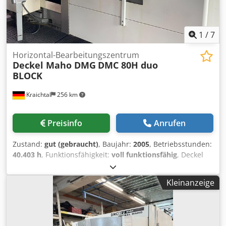
1
/
7
Horizontal-Bearbeitungszentrum
Deckel Maho DMG
DMC 80H duo
BLOCK
Kraichtal
256 km
Preisinfo
Anrufen
Zustand:
gut (gebraucht)
, Baujahr:
2005
, Betriebsstunden:
40.403 h
, Funktionsfähigkeit:
voll funktionsfähig
, Deckel
Maho DMC 80H duo Block Zur Maschine: Sehr robuste
Maschine. Technische Daten: -Steuerung: Siemens 840D -
Kleinanzeige
Verfahrweg X-, Y-, Z-Achse: 800/800/800mm -Verfahrweg C-
Achse: 360° -Aufspannfläche Rundtisch: 800x630mm -
Eilgang: 60 m/min -Spindeldrehzahl: 20-12000 1/min -
Werkzeugaufnahme: SK50 -Werkzeugmagazin mit 60