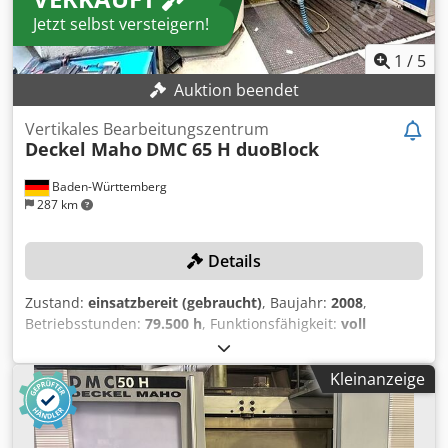
Jetzt selbst versteigern!
1
/
5
Auktion beendet
Vertikales Bearbeitungszentrum
Deckel Maho
DMC 65 H duoBlock
Baden-Württemberg
287 km
Details
Zustand:
einsatzbereit (gebraucht)
, Baujahr:
2008
,
Betriebsstunden:
79.500 h
, Funktionsfähigkeit:
voll
funktionsfähig
, Maschinen-/Fahrzeugnummer:
11710000713
, Verfahrweg X-Achse:
700 mm
, Verfahrweg Y-
Kleinanzeige
Achse:
700 mm
, Verfahrweg Z-Achse:
700 mm
,
Steuerungsmodell:
HEIDENHAIN iTNC 530
,
Werkstückgewicht (max.):
600 kg
, Die Spindel der