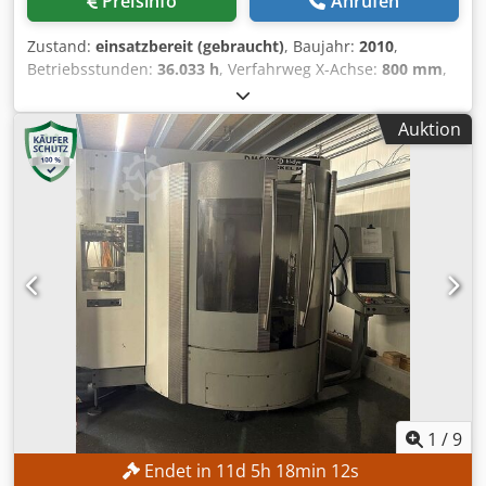
Preisinfo
Anrufen
Zustand:
einsatzbereit (gebraucht)
, Baujahr:
2010
,
Betriebsstunden:
36.033 h
, Verfahrweg X-Achse:
800 mm
,
Verfahrweg Y-Achse:
800 mm
, Verfahrweg Z-Achse:
800
mm
, Steuerungshersteller:
SIEMENS
, Steuerungsmodell:
Auktion
840D SolutionLine
, Gesamtgewicht:
16.000 kg
,
Spindeldrehzahl (max.):
12.000 U/min
, Anzahl der
Steckplätze im Werkzeugmagazin:
60
, Anzahl der Achsen:
4
, Diese 4-Achsen-Maschine vom Typ DECKEL MAHO DMC
80 H duoBLOCK wurde im Jahr 2010 hergestellt. Sie verfügt
über eine maximale Spindeldrehzahl von 12.000 U/min
und einen beeindruckenden Verfahrweg von jeweils 800
mm in der X-, Y- und Z-Achse. Mit einem robusten Gewicht
von 16.000 kg gewährleistet die Maschine Stabilität im
Betrieb. Wenn Sie auf der Suche nach hochwertigen
Bearbeitungsmöglichkeiten sind, sollten Sie das von uns
zum Verkauf angebotene horizontale
Bearbeitungszentrum DECKEL MAHO DMC 80 H duoBLOCK
in Betracht ziehen. Kontaktieren Sie uns für weitere
1
/
9
Details. • Leistung: 103 kVA • Strom (max. Eingangsstrom):
Endet in
11
d
5
h
18
min
10
s
148 A • Spannung: 400 V • Frequenz: 50 Hz Dsdpfx Agjy