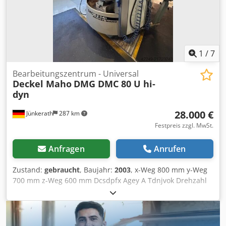
Plus Dedpfozqfvijx Agvjck AUSSTATTUNG NC-Rundtisch mit
C-Achse NC-Schwenkkopf FD-Funktion Palettenwechsler
Infrarot-Messtaster zur Werkstückvermessung
Zusatzmagazin mit 120 Plätzen
1
/
7
Bearbeitungszentrum - Universal
Deckel Maho
DMG DMC 80 U hi-
dyn
28.000 €
Jünkerath
287 km
Festpreis zzgl. MwSt.
Anfragen
Anrufen
Zustand:
gebraucht
, Baujahr:
2003
, x-Weg 800 mm y-Weg
700 mm z-Weg 600 mm Dcsdpfx Agey A Tdnjvok Drehzahl
12000 1 U/min Steuerung Heidenhain
Gesamtleistungsbedarf 59 kW Maschinengewicht ca. 10,6 t