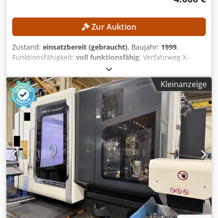
Zur Auktion
Zustand:
einsatzbereit (gebraucht)
, Baujahr:
1999
,
Funktionsfähigkeit:
voll funktionsfähig
, Verfahrweg X-
Achse:
600 mm
, Verfahrweg Y-Achse:
560 mm
, Verfahrweg
Z-Achse:
560 mm
, Werkstückgewicht (max.):
600 kg
, Anzahl
Kleinanzeige
der Steckplätze im Werkzeugmagazin:
60
, Schwenkwinkel
C-Achse (max.):
360 °
, Kein Mindestpreis - garantierter
Verkauf zum höchsten Gebot! TECHNISCHE DETAILS
Dedpfjzpxd Rox Agvsck Spindelaufnahme: SK40
Verfahrweg X-Achse: 600 mm Verfahrweg Y-Achse: 560 mm
Verfahrweg Z-Achse: 560 mm Schwenkbereich B-Achse:
360° Anzahl Werkzeugplätze im Magazin: 60 MASCHINEN-
DETAILS Steuerung: Siemens Anzahl Paletten: 2
Palettengröße: 400 × 500 mm Zulässige Palettenbelastung:
600 kg Maschinengewicht: 10.500 kg