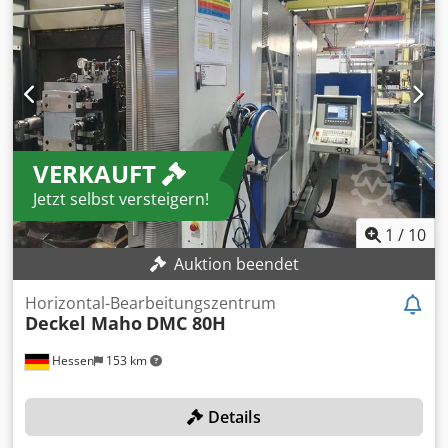
Verfahrweg Y-Achse: 700 mm Verfahrweg Z-Achse: 600 mm
Motorspindel Drehzahl: 12.000 U/min Werkzeugaufnahme:
HSK-A 63 Werkzeugmagazin Plätze: 120 Dcsdpfxsx Sqr Ie
Agvsk Tisch-Drehzahl: 500 U/min Drehmoment: 1692 Nm
Tischdurchmesser: Ø 800 + 630 mm Belastungsgrenze: 800
kg MASCHINEN-DETAILS Steuerung: HEIDENHAIN Mill Plus
IT Spindelstunden: 55.476 h AUSSTATTUNG
VERKAUFT
Universalfräskopf mit gesteuerter B-Achse 2 Paletten 800
mm x 630 mm Plattenwechsler Rotierende Sichtscheibe
Jetzt selbst versteigern!
Betriebsart 4 Werkzeugbruchkontrolle
1
/
10
Auktion beendet
Horizontal-Bearbeitungszentrum
Deckel Maho
DMC 80H
Hessen
153 km
Details