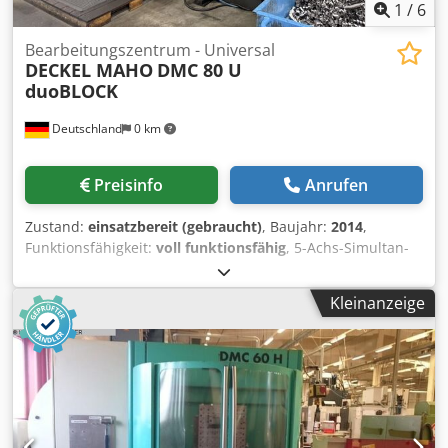
1
/
6
Bearbeitungszentrum - Universal
DECKEL MAHO
DMC 80 U
duoBLOCK
Deutschland
0 km
Preisinfo
Anrufen
Zustand:
einsatzbereit (gebraucht)
, Baujahr:
2014
,
Funktionsfähigkeit:
voll funktionsfähig
, 5-Achs-Simultan-
Bearbeitungszentrum - Universal Fabrikat: DECKEL MAHO /
Typ: DMC 80U duoBLOCK / Baujahr: 2014 Betriebsstunden
Kleinanzeige
(KW 31/2026): - Einschaltstunden: 26.642 h -
Spindelstunden: 14.604 h Die Maschine kann nach
Terminabsprache unter Strom besichtigt werden. Djdpszq
S Dmefx Agvock TECHNISCHE SPEZIFIKATIONEN /
AUSSTATTUNG: - 800 mm x 1.050 mm x 850 mm -
Hauptantrieb: Motorspindel 12.000 U/min -
Werkzeugaufnahme: SK 50 - Universalfräskopf mit