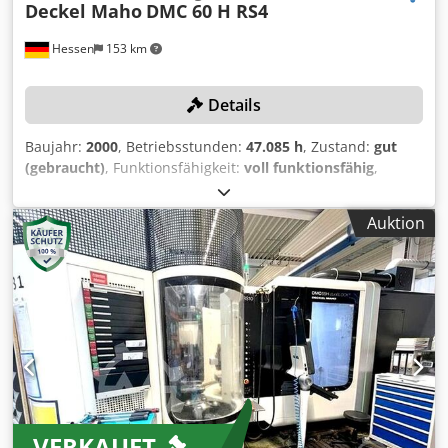
Elektronisches Handrad Ölnebelabsaugung
Deckel Maho
DMC 60 H RS4
Hessen
153 km
Details
Baujahr:
2000
, Betriebsstunden:
47.085 h
, Zustand:
gut
(gebraucht)
, Funktionsfähigkeit:
voll funktionsfähig
,
Maschinen-/Fahrzeugnummer:
42272
,
Bearbeitungszentrum mit 5 Paletten TECHNISCHE DETAILS
Auktion
x-Weg: 600 mm y-Weg: 560 mm z-Weg: 560 mm B-Achse
(Tisch): 360° Werkzeugaufnahme: SK 40 Palettengröße: 5 x
500x400 mm Steuerung: Siemens 840D Dcodpslrupasfx
Agvek MASCHINEN DETAILS Anschlussspannung: 300 V / 3
Phasen / 50 Hz Leistung: 60 kVA
VERKAUFT