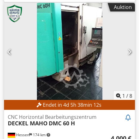
Verfahrbereich: X = 800 mm Y = 700 mm Z = 600 mm
Auktion
Drehzahlbereich: 0 - 12000 U/min. Werkzeugaufnahme:
ISO 40 Werkzeugwechsler: 60-fach Werkzeugmagazin
Tisch: 800 x 635 mm Antrieb: Frässpindel 10,0 kW
Palettenwechsler IKZ mit Hochdruckpumpe und Kompakt-
Filteranlage Späneförderer Djdpfjv Rvqbex Agvock
Spindelkühlung Blohm Werkzeugsbemessung
1
/
8
Endet in
4
d
5
h
38
min
10
s
CNC Horizontal Bearbeitungszentrum
DECKEL MAHO
DMC 60 H
Hessen
174 km
4.000 €