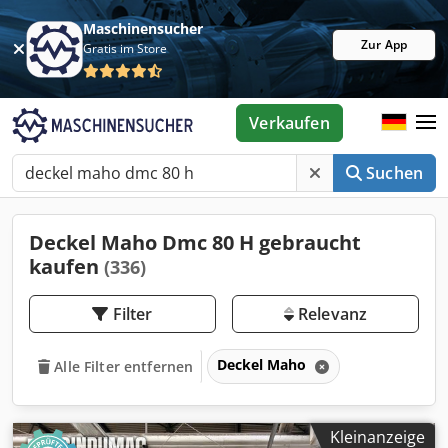
Maschinensucher
Zur App
Gratis im Store
Verkaufen
Suchen
Deckel Maho Dmc 80 H gebraucht
kaufen
(336)
Filter
Relevanz
Deckel Maho
Alle Filter entfernen
Kleinanzeige