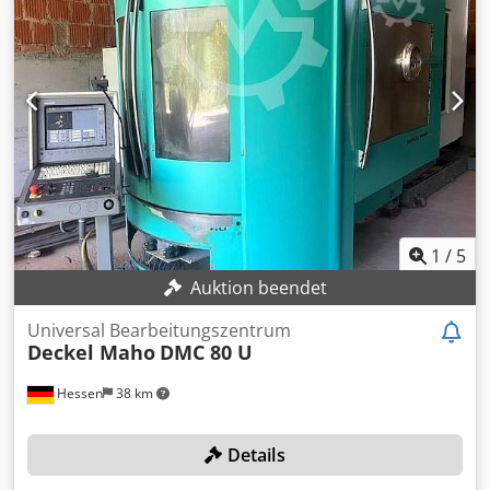
24152. Die Maschine weist einen Systemfehler auf -
Runtime Error 285, Application oem4421 - und das PLC
fährt nicht hoch. Dokumentation vorhanden. Eine
Besichtigung vor Ort ist möglich. Dcodpfxew Nq Rqo Agvjk
1
/
5
Auktion beendet
Universal Bearbeitungszentrum
Deckel Maho
DMC 80 U
Hessen
38 km
Details