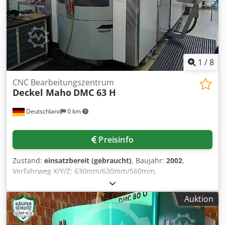
40bar (Produktionspaket), Blasluft durch Spindelmitte, BA
4, Spannhydraulik 2/4 für Arbeitstisch und Rüstplatz,
BLUM Laser (vorbereitet), Ölnebelabscheider, Messtaster
TS 649, Werkzeugbruchkontrolle mechanisch, SDS (Spindel
Diagnose System, Spülpistole, el. Handrad, Späneförderer,
ca. 112.000 h Einschaltstunden, ca. 79.500
1
/
8
Spindelstunden, *
CNC Bearbeitungszentrum
Deckel Maho
DMC 63 H
Deutschland
0 km
Preisinfo
Zustand:
einsatzbereit (gebraucht)
, Baujahr:
2002
,
Verfahrweg X/Y/Z: 630mm/630mm/560mm,
Werkzeugaufnahme: HSK-63A, Werkzeugplätze: 60,
Paletten: 2, Palettendimensionen X/Y: 500mm/500mm,
Auktion
Maschinendimensionen X/Y/Z: ca.
6600mm/6000mm/3200mm, Gewicht: ca. 18000kg,
Steuerung: Siemens Sinumerik, Betriebsstunden: ca.