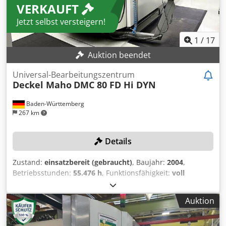
VERKAUFT
Jetzt selbst versteigern!
1
/
17
Auktion beendet
Universal-Bearbeitungszentrum
Deckel Maho
DMC 80 FD Hi DYN
Baden-Württemberg
267 km
Details
Zustand:
einsatzbereit (gebraucht)
, Baujahr:
2004
,
Betriebsstunden:
55.476 h
, Funktionsfähigkeit:
voll
funktionsfähig
, Verfahrweg X-Achse:
800 mm
, Verfahrweg
Y-Achse:
700 mm
, Verfahrweg Z-Achse:
600 mm
,
Auktion
Steuerungsmodell:
HEIDENHAIN Mill Plus IT
,
Spindeldrehzahl (max.):
12.000 U/min
, Neue Motorspindel
in 2012 TECHNISCHE DETAILS Verfahrweg X-Achse: 800 mm