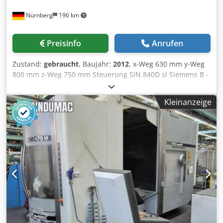
Nürnberg
196 km
Preisinfo
Anrufen
Zustand:
gebraucht
, Baujahr:
2012
, x-Weg 630 mm y-Weg
800 mm z-Weg 750 mm Steuerung SIN 840D sl Siemens B -
Achse 360 x 0,001 ° A - Achse -200 -- +25 x 0,001 °
Spindeldrehzahlen - stufenlos 20 - 18.000 U/min
Kleinanzeige
Antriebsleistung 100% ED 28,00 kW Antriebsleistung 40 %
ED 34,00 KW Drehmoment bei 40% / 100% ED 110 / 84 Nm
Werkzeugaufnahme HSK 63 Vorschub X/Y/Z/-Achse 1 -
100.000 mm/min Eilgang X/Y/Z 100,00 m/min Vorschubkraft
X/Y/Z 9 / 6 / 9 kN Vorschub B-Achse 1 - 14.400 °/min
Vorschub A-Achse 1 - 7.200 °/min Palettengröße 2x 500 x
500 mm Werkstückgewicht max. 400 kg
Werkstückdurchmesser - max. 800 mm Dodpfjvxwxvox
Agvjck Werkstückhöhe - max. 800 mm Werkzeugmagazin
mit 63 Werkzeugdurchmesser max. 280 mm
Werkzeuglänge - max. 550 mm Werkzeuggewicht max.
15,00 kg Gesamtleistungsbedarf 65,00 kW