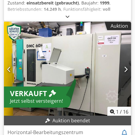
Zustand:
einsatzbereit (gebraucht)
, Baujahr:
1999
,
Betriebsstunden:
14.249 h
, Funktionsfähigkeit:
voll
funktionsfähig
, Verfahrweg X-Achse:
800 mm
, Verfahrweg
Y-Achse:
700 mm
, Verfahrweg Z-Achse:
600 mm
,
Auktion
Werkstückgewicht (max.):
800 kg
, Spindeldrehzahl (max.):
12.000 U/min
, TECHNISCHE DETAILS Verfahrwege
Verfahrweg X-Achse: 800 mm Verfahrweg Y-Achse: 700 mm
Verfahrweg Z-Achse: 600 mm Arbeitstisch Tischbreite: 800
mm Tischhöhe: 700 mm Tischlänge: 600 mm Schwenkkopf:
H / V 0/90 Drehzahlbereich: 20 - 12.000 U/min (stufenlos
einstellbar) Getriebestufen: 2 Spindelmotor: 16 kW
Werkzeugaufnahme: SK 40 Werkzeugplätze: 60 Anzahl der
Paletten: 4 Max. Werkstückgewicht: 800 kg MASCHINEN-
DETAILS Steuerung: Heidenhain MillPlus
VERKAUFT
Nennscheinleistung: 44 kVA Abmessungen & Gewicht
Abmessungen (L x B x H): 7.500 x 3.577 x 2.500 mm
Jetzt selbst versteigern!
Gesamtgewicht: 14.000 kg Anzahl der Spindeln: 1
Eingangsspannung: 400 V Art des Eingangsstroms:
1
/
16
Drehstrom Betriebsstunden Spindelstunden: 14.249 h
Auktion beendet
Einschaltzeit: 57.853 h Dcsdpfexcvy Aox Agvek
AUSSTATTUNG Späneförderer Innenkühlung (IKZ)
Horizontal-Bearbeitungszentrum