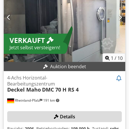
VERKAUFT
Jetzt selbst versteigern!
1
/
10
Auktion beendet
4-Achs Horizontal-
Bearbeitungszentrum
Deckel Maho
DMC 70 H RS 4
Rheinland-Pfalz
191 km
Details
Baujahr:
2006
, Betriebsstunden:
109.000 h
, Zustand:
sehr