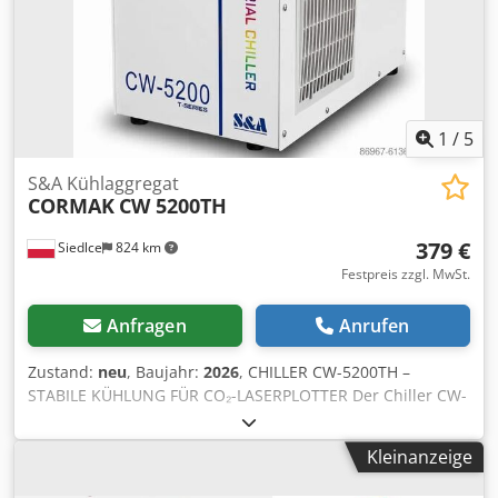
Steuerspannung: 24 V Absicherung: 3 x 160 A
Druckluftanschluss: 7-10 bar Stickstoffanschluss (N₂): 30
bar Sauerstoffanschluss (O₂): 20 bar Bei Fragen oder wenn
Sie weitere Informationen benötigen, senden Sie uns bitte
eine Nachricht oder kontaktieren Sie uns telefonisch.
1
/
5
S&A Kühlaggregat
CORMAK
CW 5200TH
379 €
Siedlce
824 km
Festpreis zzgl. MwSt.
Anfragen
Anrufen
Zustand:
neu
, Baujahr:
2026
, CHILLER CW-5200TH –
STABILE KÜHLUNG FÜR CO₂-LASERPLOTTER Der Chiller CW-
5200TH von S&A ist ein industrieller Wasserkühler, der für
die Kühlung von Laserröhren in CO₂-Laserplottern,
Kleinanzeige
Lasergravierern und anderen Geräten entwickelt wurde,
die einen stabilen Kühlkreislauf benötigen. S&A ist eine