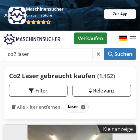
Maschinensucher
Zur App
Gratis im Store
Verkaufen
Suchen
Co2 Laser gebraucht kaufen
(1.152)
Filter
Relevanz
laser
Alle Filter entfernen
Kleinanzeige