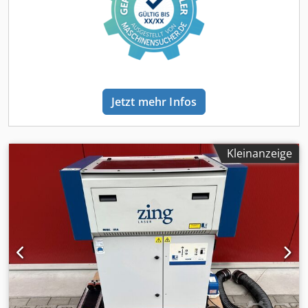
Kühlsysteme integrieren lässt. Warum die CW-3000 die
Sicherheit und Qualität des Prozesses verbessert: * Schutz
der Laserkomponenten – eine stabile Kühlung reduziert
Temperaturschwankungen in der Röhre, wodurch das
Risiko von thermischen Belastungen des gesamten
Systems (Röhre, Netzteil, Anschlüsse, Wasserkreislauf)
verringert wird. Dies führt zu einem sichereren und
Jetzt mehr Infos
vorhersehbareren Betrieb. * Verlängerte Lebensdauer der
CO₂-Röhre – der Betrieb innerhalb des empfohlenen
Temperaturbereichs ermöglicht es, die
Ausgangsparameter länger beizubehalten und die
Kleinanzeige
Notwendigkeit eines Austauschs hinauszuzögern. *
Bessere Schnitt- und Gravierqualität – eine stabile
Temperatur bedeutet eine stabile Strahlleistung, was zu
einem gleichmäßigen Schnittbild, sauberen Kanten und
weniger Nachbearbeitungen führt. * Kontinuierliche
Produktion – das geringere Risiko von
Temperaturwarnungen und Unterbrechungen zur
Kühlung des Systems bedeutet einen vorhersehbaren
Produktionszyklus. * Wirtschaftlicher Betrieb – die
einfache Konstruktion, die kompakten Abmessungen und
der geringe Stromverbrauch erleichtern die tägliche