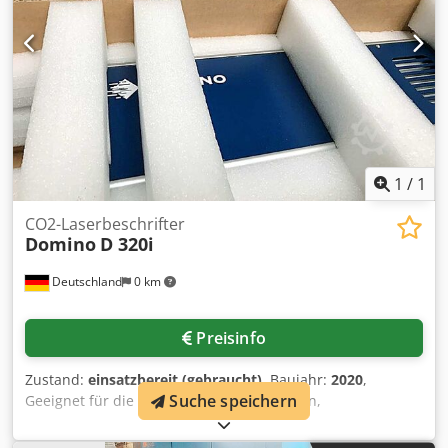
1
/
1
CO2-Laserbeschrifter
Domino
D 320i
Deutschland
0 km
Preisinfo
Zustand:
einsatzbereit (gebraucht)
, Baujahr:
2020
,
Suche speichern
Geeignet für die Kennzeichnung von Dosen,
Geschwindigkeit: 1500 Zeichen/s, Liniengeschwindigkeit:
400m/min, Betriebssystem: Windows CE,