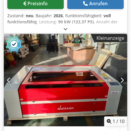
Maschinen; Kühler S&A; IPG-Laser, MAX Photonics, Raycus;
Preisinfo
Anrufen
Service und Lieferung. Unsere Ingenieure und Manager
Kompressor; Drehvorrichtung; Spiegel für Lasermaschine.
sind bereit, alle Ihre Fragen zu beantworten und bei
Zustand:
neu
, Baujahr:
2026
, Funktionsfähigkeit:
voll
Bedarf Videounterstützung zu leisten. Außerdem erhalten
funktionsfähig
, Leistung:
90 kW (122,37 PS)
, Anzahl der
Besitzer von Wattsan-Geräten lebenslangen Online-
Achsen:
2
, Gesamtgewicht:
110 kg
, Tischlänge:
600 mm
,
Support. Virmer ist in den Niederlanden ansässig und
Tischbreite:
400 mm
, Ausstattung:
CE-Kennzeichnung,
arbeitet in ganz Europa. Virmer ist der offizielle Lieferant
Kleinanzeige
Dokumentation/Handbuch
, Lasergraviermaschine für den
von Wattsan. Wir liefern nicht nur Lasergravierer, sondern
Heimgebrauch und das Hobby. Dieses Tischgerät kann
auch Metallschneider, Schweißgeräte, Markierer und
auch Holz, Papier, Karton, Acryl und Stoff schneiden. Ein
Reinigungsmaschinen. Wattsan ist ein chinesischer
Wattsan СO2-Lasergravierer ist vor allem für das
Hersteller, der seit fast 15 Jahren Lasergeräte herstellt und
Schneiden kleiner Werkstücke gedacht. Kompakt,
sich mit Hilfe seiner Kunden ständig weiterentwickelt.
vertrauenswürdig und präzise - genau das, was Sie
Dank des Feedbacks hat Wattsan über 50
brauchen. Das Graviergerät Wattsan 6040 bearbeitet
Modernisierungen vorgenommen, die die Maschinen
Sperrholz, Holz, Kunststoff, Gummi, Leder, Stoff und vieles
zuverlässiger, präziser und leistungsfähiger gemacht
mehr. Er kann Materialien bis zu 7-8 mm schneiden. Sie
haben, so dass Sie Ihr Unternehmen auf ein neues Niveau
wird häufig für die Herstellung von Souvenirs, Stempeln,
heben können. SIE KÖNNEN UNS SCHREIBEN ODER
kleinen Dekorationen usw. verwendet. Für weitere
ANRUFEN! WIR WÄHLEN DIE RICHTIGE MASCHINE FÜR IHRE
Informationen können Sie unsere Manager anrufen!
AUFGABE AUS Wenn Sie nach einer richtigen Laser- oder
Wattsan 6040 Eigenschaften Arbeitsbereich: 600x400 mm
CNC Fräsmaschine suchen, stehen wir gerne zur
Laserleistung: 90-100 W Dcjdjh Uc Eropfx Amuek
1
/
10
Verfügung. Sie finden eine große Auswahl von
Absenkungstiefe des Arbeitstisches: 200 mm
Lasermaschinen und Ausstattung bei uns: CO2