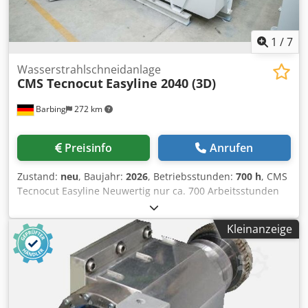
1
/
7
Wasserstrahlschneidanlage
CMS Tecnocut
Easyline 2040 (3D)
Barbing
272 km
Preisinfo
Anrufen
Zustand:
neu
, Baujahr:
2026
, Betriebsstunden:
700 h
, CMS
Tecnocut Easyline Neuwertig nur ca. 700 Arbeitsstunden
Schneidbereich / Achsenverfahrung: X-Achse: 2.000 mm Y-
Achse: 4.000 mm Z-Achse: 150 mm C-Achse: 630° B-Achse:
Kleinanzeige
+/- 60° Enthaltene Ausstattung: - 5-Achs Schneikopf inkl.
Winkelkorrektur - Sanddosierung und
Vakuumüberwachung - Höhenabtastung - CAD/CAM - Laser
- Zentralschmierung CMS Tecnocut GREENJET
Hocheffiziente elektrische Hochdruckpumpe. Technische
Daten Stromaufnahme total: 34 kW bei 5 ltr. / min