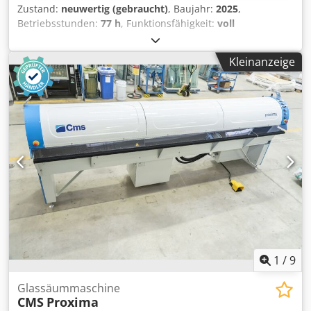
Zustand:
neuwertig (gebraucht)
, Baujahr:
2025
,
Betriebsstunden:
77 h
, Funktionsfähigkeit:
voll
funktionsfähig
, Verfahrweg X-Achse:
3.600 mm
,
Verfahrweg Y-Achse:
1.800 mm
, Verfahrweg Z-Achse:
1.200
Kleinanzeige
mm
, Nennscheinleistung:
45 kVA
, Steuerungshersteller:
FANUC
, Steuerungsmodell:
31i B5
, Spindeldrehzahl (max.):
24.000 U/min
, Betriebsstunden der Spindel:
77 h
, Leistung
des Spindelmotors:
20.000 W
, Anzahl der Spindeln:
1
,
Eingangsspannung:
400 V
, Art des Eingangsstroms:
Drehstrom
, Ausstattung:
CE-Kennzeichnung,
Dokumentation/Handbuch, Typenschild vorhanden
, ARES
3618 PX5, gebraucht, wie neu. Chsdpozly Dkefx Abyja
Baujahr: 2025 Betriebsstunden: 77 Elektrospindel: 20 kW
Direkte B+C-Encoder Lubrix Werkzeugmagazin mit 20
Positionen Spiralbohrplatte aus Aluminium CNC-
Steuerung: Fanuc 31i B5 Vakuumanlage, Einzelzone
Vakuumpumpe, 250 m³/h Renishaw TS27R Renishaw NC4-
F230 Renishaw RMP60
1
/
9
Glassäummaschine
CMS
Proxima