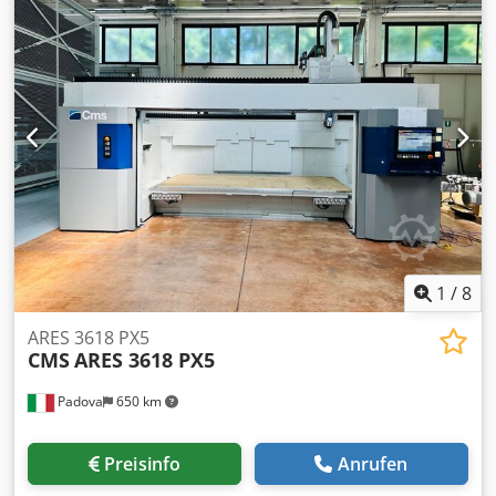
Maschinendetails: CMS ANTARES 2615 - Achsverfahrwege:
X-Achse: 2.600 mm Y-Achse: 1.500 mm Z-Achse: 1.200 mm
B-Achse: +/- 120 ° C-Achse: +/- 270 ° -
Universalwerkzeugkopf (15 kW | max. Drehzahl: 24.000
U/min) - Werkzeugmagazin: in X-Richtung mitfahrendes
Reihenmagazin mit 8 Stationen - Werkzeugaufnahme: HSK
63F - Minimalmengenschmierung - Maschinentisch mit
Aluminiumplatte und T-Nuten - CNC-Steuerung: Fanuc 31
IB5 - Vakuumanlage: 1 x 100 m³/h - Spänewannen,
Rundachsenmesseinheit, Staubschutz, ...
Zusatzleistungen: Aufstellung, Inbetriebnahme, Schulung
möglich!
1
/
8
ARES 3618 PX5
CMS
ARES 3618 PX5
Padova
650 km
Preisinfo
Anrufen