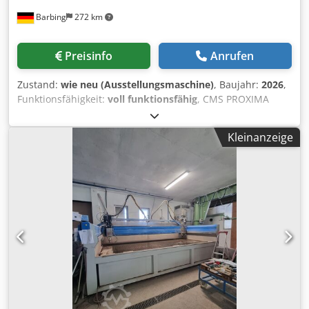
Barbing
272 km
Preisinfo
Anrufen
Zustand:
wie neu (Ausstellungsmaschine)
, Baujahr:
2026
,
Funktionsfähigkeit:
voll funktionsfähig
, CMS PROXIMA
halbautomatische Glassäummaschine Chedpfx Ajza Eh
Eobysa Stand-Alone oder installiert am Schneidetisch Max.
Kleinanzeige
Bearbeitunglänge pro Schleifgang 2.700 mm (Größere
Scheiben einlegbar) Bearbeitbare Glasdicke: 4-19 mm
Trockenes Glassäumen, effizient und verschleißfrei. Anlage
kann Standalone installiert werden oder integriert an
einen Schneidtisch.