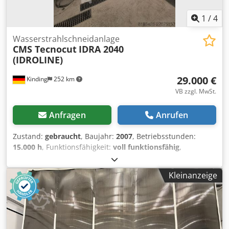
1
/
4
Wasserstrahlschneidanlage
CMS Tecnocut
IDRA 2040
(IDROLINE)
29.000 €
Kinding
252 km
VB zzgl. MwSt.
Anfragen
Anrufen
Zustand:
gebraucht
, Baujahr:
2007
, Betriebsstunden:
15.000 h
, Funktionsfähigkeit:
voll funktionsfähig
,
Arbeitsbereich:
4.000 mm
, Verfahrweg X-Achse:
4.000 mm
,
Verfahrweg Y-Achse:
2.000 mm
, Verfahrweg Z-Achse:
250
Kleinanzeige
mm
, Werkstückgewicht (max.):
8.000 kg
, Art des
Eingangsstroms:
Wechselstrom (AC)
, Eingangsspannung:
400 V
, Tischlänge:
4.500 mm
, Tischbreite:
2.000 mm
,
Fassungsvermögen des Behälters:
8.000 l
, Druck:
4.150
bar
, Betriebsdruck:
3.800 bar
, Eingangsstrom:
84 A
,