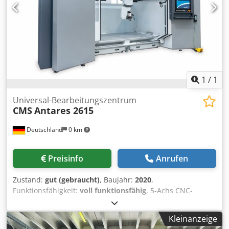
Reihenmagazin mit 16 Stationen - Werkzeugaufnahme:
HSK 63A - Maschinentisch mit Vakuum-Aluminiumplatte -
CNC-Steuerung: Osai Open - Vakuumanlage: 2 x 100 m³/h -
Pendelbetrieb, Rundachsenmesseinheit, 3D-Messtaster,
Staubschutz, Vorbereitung Absaugung, ...
Zusatzleistungen: Aufstellung, Inbetriebnahme, Schulung
möglich!
1
/
1
Universal-Bearbeitungszentrum
CMS
Antares 2615
Deutschland
0 km
Preisinfo
Anrufen
Zustand:
gut (gebraucht)
, Baujahr:
2020
,
Funktionsfähigkeit:
voll funktionsfähig
, 5-Achs CNC-
Bearbeitungszentrum zur Bearbeitung von Kohle- und
Glasfaserwerkstücken, Kunststoffen, Ureol, Holz.
Kleinanzeige
Codpfezavtrsx Abyjha Verfügbarkeit: ca. 4 Wochen