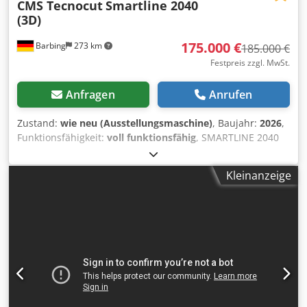
CMS Tecnocut
Smartline 2040
(3D)
175.000 €
Barbing
273 km
185.000 €
Festpreis zzgl. MwSt.
Anfragen
Anrufen
Zustand:
wie neu (Ausstellungsmaschine)
, Baujahr:
2026
,
Funktionsfähigkeit:
voll funktionsfähig
, SMARTLINE 2040
Baujahr 2026 - verfügbar ab Mai 2026 Vorführmaschine -
Neuwertig Achsenverfahrung: X-Achse: 4.000 mm Y-Achse:
Kleinanzeige
2.000 mm Z-Achse: 150 mm Cjdpfx Aboxxldcjysha
Ausstattung: - 1x Schneidkopf 5-Achsen inkl.
automatischer Winkelkompensation - Höhenabtastung inkl.
Antikollisionsüberwachung - Software IGEMS - Abrasivtank
und automatische Abrasivdosierung Hochdruckpumpe
Jetpower EVO Stromaufnahme total: 29 kW
Stromanschluss: 400 V +/- 5% / 50 Hz Max. Wasserdruck
4.100 bar Wasserdurchlass: max. 2,8 ltr. / min Inkl.
Montage, Schulung und Gewährleistung