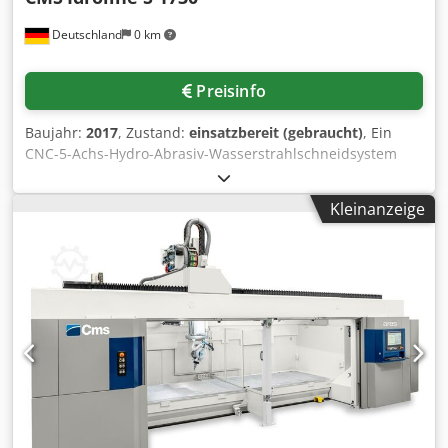
komplexe Formen • Automatische Z-Höhenregelung •
Deutschland
0 km
Achsen und Bewegung • CNC-gesteuerte Achsen: X, Y, Z •
Motoren: bürstenlos • Führungen: Linearführungen mit
Kugelumlauf • Antriebssystem: Zahnstange und Ritzel
Preisinfo
(X/Y), Kugelumlaufspindel (Z) • Positioniergenauigkeit:
±0,05 mm • Wiederholgenauigkeit: ±0,03 mm •
Baujahr:
2017
, Zustand:
einsatzbereit (gebraucht)
, Ein
Wasserstrahl-Drucksystem • Maximaler Betriebsdruck: ca.
CNC-5-Achs-Hydro-Abrasiv-Wasserstrahlschneidsystem
4.150 bar (60.000 psi) • Pumpenleistung: ca. 22,5 kW •
C.M.S. Tecnocut steht zur Verfügung. Arbeitsdimensionen
Hinweis: Hochdruck-Druckverstärkerpumpe 30 CP im
X/Y/Z: 3300mm/1705mm/150mm, Tischdimensionen X/Y:
Lieferumfang enthalten; siehe Zusatzausstattung •
Kleinanzeige
3700mm/2050mm, max. Tischbelastung: 1000kg/m²,
Steuerung und Software • CNC-Steuerung: OSAI Open •
Eilgang: 40m/min, Pumpe: CMS GreenJet Evo Electric, max.
HMI: CMS Active-Schnittstelle • CAD/CAM: Kompatibel mit
Betriebsdruck: 4139bar, Leistung: 34kW.
EasyCut / EasyPump • Touchscreen-Bedienfeld auf
Gesamtanlagendimensionen X/Y/Z: ca.
mobilem Ständer • Arbeitstisch und Beladung •
5700mm/2550mm/3900mm, Gewicht: ca. 11200kg,
Materialauflage: Stahlgittertisch • Max. Tischbelastung: ca.
Betriebsstunden: ca. 1500h. Die Anlage ist voll ausgestattet
500 kg/m² • Elektrik und Anschlüsse • Stromversorgung:
außer Spanneinheit für Rohre. Dokumentation vorhanden.
400 V / 50 Hz / 3-phasig • Anschlussleistung: ca. 35–40 kVA
Eine Besichtigung vor Ort ist möglich. Chodpfxozc Rc Ts
(konfigurationsabhängig) • Schutzart: IP54 (Schaltschrank) •
Abyoa
Sicherheit und Ausstattung • Sicherheitsvorrichtungen und
Lichtschranken • Automatisches Schmiersystem (X, Y, Z) •
Kollisionserkennungssystem für den Schneidkopf Chedozh