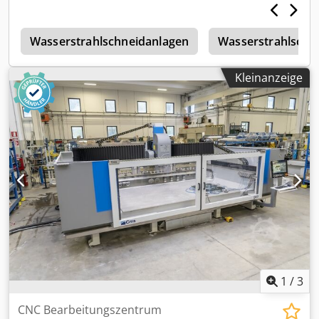
Wärmelampe - integrierte Schneidesoftware
t
Wasserstrahlschneidanlagen
Wasserstrahlschn
Kleinanzeige
1
/
3
CNC Bearbeitungszentrum