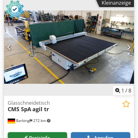
Kleinanzeige
1
/
8
Glasschneidetisch
CMS SpA
agil tr
Barbing
272 km