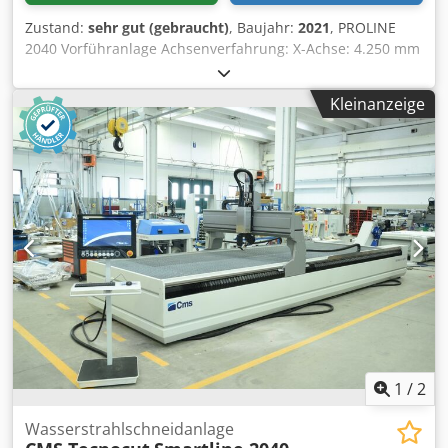
Zustand:
sehr gut (gebraucht)
, Baujahr:
2021
, PROLINE
2040 Vorführanlage Achsenverfahrung: X-Achse: 4.250 mm
Y-Achse: 2.000 mm Z-Achse: 200 mm Ausstattung: - 1x
Schneidkopf JD5Ax 5-Achsen inkl. automatischer
Kleinanzeige
Winkelkompensation - Höhenabtastung inkl.
Antikollisionsüberwachung - Software IGEMS -
Automatische Entschlammung über Kettenförderer -
Abrasivtank und automatische Abrasivdosierung Codpfx
Asgb Rkljbyoha Inkl. Montage, Schulung und
Gewährleistung
1
/
2
Wasserstrahlschneidanlage