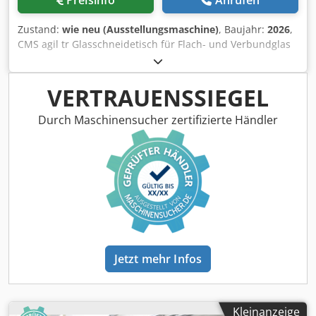
Preisinfo
Anrufen
Zustand:
wie neu (Ausstellungsmaschine)
, Baujahr:
2026
,
CMS agil tr Glasschneidetisch für Flach- und Verbundglas
Max. bearbeitbare Scheibengröße: 3.810 x 2.600 mm
Scheibendicke: 2-19 mm Verfahrgeschwindigkeit: 0-200
m/min Beschleunigung: 10 m/s² Enthaltene Ausstattung:
VERTRAUENSSIEGEL
Chedpfxopygwio Abysa - Kipptisch - Werkzeugmagazin mit
5 Plätzen - Operatorpanel inkl. Software
Durch Maschinensucher zertifizierte Händler
Jetzt mehr Infos
Kleinanzeige