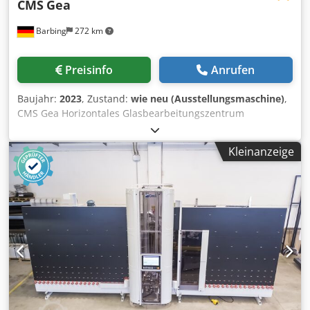
CMS
Gea
Barbing
272 km
Preisinfo
Anrufen
Baujahr:
2023
, Zustand:
wie neu (Ausstellungsmaschine)
,
CMS Gea Horizontales Glasbearbeitungszentrum
Achsenverfahrung: X-Achse: 3.800 mm Y-Achse: 2.550 mm
Z-Achse: 420 mm C-Achse: 360° Enthaltene Ausstattung: -
Kleinanzeige
Elektrospindel 13,5 kW 0-15.000 U/Min -
Werkstückvermessung und Werkzeugvermessung - 3x
Schnellwechselmagazin mit insgesamt 21 Magazinplätzen
- Werkzeugmagazin mit 24 Werkzeugplätzen Csdpfx Abjp
Auvaeyoha - Rückbohreinheit - CAD/CAM -
Zentralschmierung