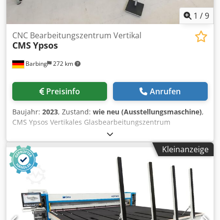
1
/
9
CNC Bearbeitungszentrum Vertikal
CMS
Ypsos
Barbing
272 km
Preisinfo
Anrufen
Baujahr:
2023
, Zustand:
wie neu (Ausstellungsmaschine)
,
CMS Ypsos Vertikales Glasbearbeitungszentrum
Bearbeitungsmaße: Max. Glaslänge: 3.200 / 4.500 / 6.000
mm Max. Glashöhe: 2.200 / 2.800 / 3.300 mm Min.
Kleinanzeige
Glaslänge: 420 mm Min. Glashöhe: 270 mm Glasdicke: 3-30
mm Chodpepygrajfx Abyoa Enthaltene Ausstattung: - 2x
Sauggruppe mit je 3 Vakuumsaugern - Elektrospindel 3,7
kW 0-12.000 U/Min - Werkstückvermessung und
Werkzeugvermessung - Revolverwerkzeugmagazin 9 + 9 -
Rückbohreinheit - CAD/CAM - Zentralschmierung