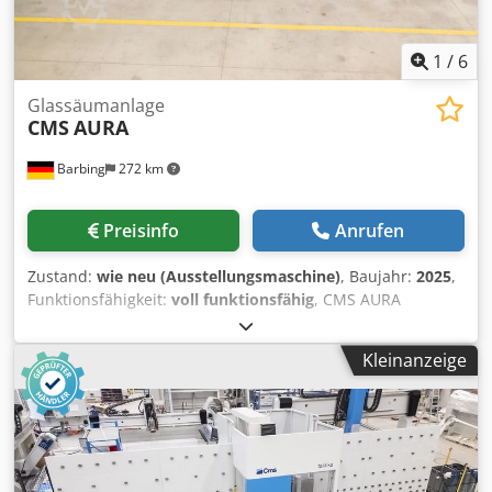
1
/
6
Glassäumanlage
CMS
AURA
Barbing
272 km
Preisinfo
Anrufen
Zustand:
wie neu (Ausstellungsmaschine)
, Baujahr:
2025
,
Funktionsfähigkeit:
voll funktionsfähig
, CMS AURA
Automatische vertikale Trocken-Säumanlage Säumprozess
über insgesamt 8 Schleifscheiben mit direkter Absaugung
Kleinanzeige
Csdpfx Abowd Ihqeyoha Max. Bearbeitungshöhe 2.700 mm
Bearbeitbare Glasdicke: 4-22 mm Max. Glaslänge: 3.100 /
4.500 mm Stand-Alone oder integriert in die ISO Linie
Extrem einfach zu bedienen und quasi Wartungsfrei