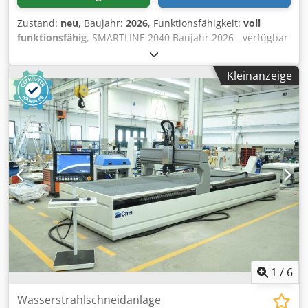
Zustand:
neu
, Baujahr:
2026
, Funktionsfähigkeit:
voll
funktionsfähig
, SMARTLINE 2040 Baujahr 2026 - verfügbar
ab Mai 2026 Vorführmaschine - Neuwertig
Achsenverfahrung: Cedpfey H Hbnjx Abyoha X-Achse:
Kleinanzeige
4.000 mm Y-Achse: 2.000 mm Z-Achse: 150 mm
Ausstattung: - 1x Schneidkopf 5-Achsen inkl.
automatischer Winkelkompensation - Höhenabtastung inkl.
Antikollisionsüberwachung - Software IGEMS - Abrasivtank
und automatische Abrasivdosierung Hochdruckpumpe
Jetpower EVO Stromaufnahme total: 29 kW
Stromanschluss: 400 V +/- 5% / 50 Hz Max. Wasserdruck
4.100 bar Wasserdurchlass: max. 2,8 ltr. / min Inkl.
Montage, Schulung und Gewährleistung
1
/
6
Wasserstrahlschneidanlage