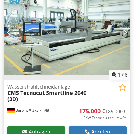
1
/
6
Wasserstrahlschneidanlage
CMS Tecnocut
Smartline 2040
(3D)
175.000 €
Barbing
273 km
185.000 €
EXW Festpreis zzgl. MwSt.
Anfragen
Anrufen