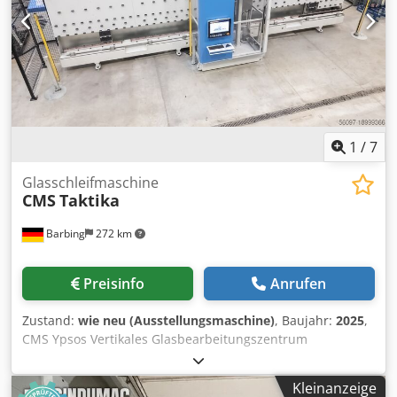
1
/
7
Glasschleifmaschine
CMS
Taktika
Barbing
272 km
Preisinfo
Anrufen
Zustand:
wie neu (Ausstellungsmaschine)
, Baujahr:
2025
,
CMS Ypsos Vertikales Glasbearbeitungszentrum
Bearbeitungsmaße: Max. Glaslänge: 3.100 mm Max.
Glashöhe: 2.000 mm Min. Glaslänge: 320 mm Chedpewd
Kleinanzeige
Ichsfx Abyoa Min. Glashöhe: 220 mm Glasdicke: 4-15 mm