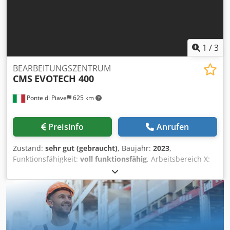
1
/
3
BEARBEITUNGSZENTRUM
CMS
EVOTECH 400
Ponte di Piave
625 km
Preisinfo
Anrufen
Zustand:
sehr gut (gebraucht)
, Baujahr:
2023
,
Funktionsfähigkeit:
voll funktionsfähig
, Arbeitsbereich X:
3650 mm Arbeitsbereich Y: 1600 mm Arbeitsbereich Z: 350
mm 5-Achs-Elektrospindel ohne Bohrvorrichtung 5-Achs-
Bearbeitungskopf MAXI Prisma KS mit 11/12 kW (S1/S6)
Luftblasevorrichtung für Werkzeug Kreiswendesystem mit
12 Positionen am Bearbeitungskopf
Kalibrierungshilfesystem für Prisma-Bearbeitungskopf