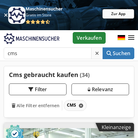
Maschinensucher
Zur App
Gratis im Store
Verkaufen
Suchen
Cms gebraucht kaufen
(34)
Filter
Relevanz
CMS
Alle Filter entfernen
Kleinanzeige