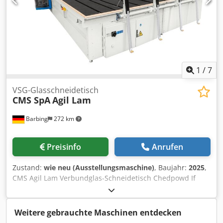
1
/
7
VSG-Glasschneidetisch
CMS SpA
Agil Lam
Barbing
272 km
Preisinfo
Anrufen
Zustand:
wie neu (Ausstellungsmaschine)
, Baujahr:
2025
,
CMS Agil Lam Verbundglas-Schneidetisch Chedpowd If
Nsfx Abysa Max. bearbeitbare Scheibengröße: 3.810 x
3.300 mm Scheibendicke: Max. 8+8 mm Min.
Scheibendicke: 2+2 mm Min. Stegbreite: 75 mm Enthaltene
Weitere gebrauchte Maschinen entdecken
Ausstattung: - Kippgabeln - Luftkissen - Brechleiste und