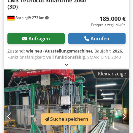
CMS Tecnocut
Smartline 2040
(3D)
185.000 €
Barbing
273 km
Festpreis zzgl. MwSt.
Anfragen
Anrufen
Zustand:
wie neu (Ausstellungsmaschine)
, Baujahr:
2026
,
Funktionsfähigkeit:
voll funktionsfähig
, SMARTLINE 2040
Baujahr 2026 - verfügbar ab Mai 2026 Vorführmaschine -
Neuwertig Achsenverfahrung: X-Achse: 4.000 mm Y-Achse:
Kleinanzeige
2.000 mm Z-Achse: 150 mm Ausstattung: - 1x Schneidkopf
5-Achsen inkl. automatischer Winkelkompensation -
Höhenabtastung inkl. Antikollisionsüberwachung -
Software IGEMS - Abrasivtank und automatische
Abrasivdosierung Codpfxex Ic Adj Abyjha
Hochdruckpumpe Jetpower EVO Stromaufnahme total: 29
kW Stromanschluss: 400 V +/- 5% / 50 Hz Max. Wasserdruck
Suche speichern
4.100 bar Wasserdurchlass: max. 2,8 ltr. / min Inkl.
Montage, Schulung und Gewährleistung