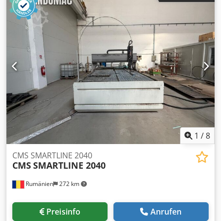
Enthaltene Ausstattung: - 2x Sauggruppe mit je 2
Vakuumsaugern - Elektrospindel 6 kW 0-12.000 U/Min -
Magazin mit 12 und 11 Werkzeugplätzen - Rückbohreinheit
- CAD/CAM - Zentralschmierung
1
/
8
CMS SMARTLINE 2040
CMS
SMARTLINE 2040
Rumänien
272 km
Preisinfo
Anrufen