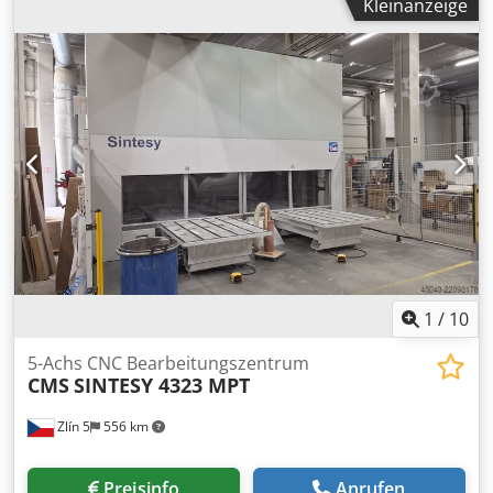
Kleinanzeige
Spindelaufnahme: HSK 63.
1
/
10
5-Achs CNC Bearbeitungszentrum
CMS
SINTESY 4323 MPT
Zlín 5
556 km
Preisinfo
Anrufen