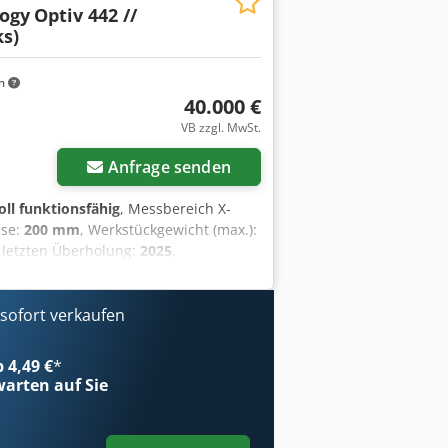
ogy
Optiv 442 //
Hlhex Abroa SYMBOLBILD DES
s)
 Metrology)
m
40.000 €
r anfragen
VB zzgl. MwSt.
Anfrage senden
oll funktionsfähig
, Messbereich X-
hse:
200 mm
, Werkstückgewicht (max.):
r letzten Überholung:
2025
,
d vorhanden
, Multisensor
Garantie umfangreiche
nsor-Messgerät ausgestattet mit
ofort verkaufen
sor: 410x410x200mm · Dimensionen:
. Ladegewicht: Glasplatte 30kg ·
b 4,49 €
*
Messlänge in mm) · max.
arten auf Sie
n-Zoom · inkl. Laser · inkl. LED
P200 Tastsystem · inkl. neuem
uswertestation · auf Wunsch inkl.