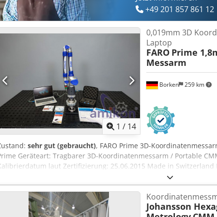
Transport, Inbetriebnahme & Kalibrierung
+49 201 857 861 12
0,019mm 3D Koord
Laptop
FARO
Prime 1,8
Messarm
Borken
259 km
1
/
14
Zustand:
sehr gut (gebraucht)
, FARO Prime 3D-Koordinatenmessarm
Prime Geräteart: Tragbarer 3D-Koordinatenmessarm / Portable CM
Kalibrierdatum laut Zertifizierung: 25.06.2015 Made in Switzerland
Messtechnik, Qualitätssicherung, Bauteilprüfung, Reverse Engine
Vorrichtungsbau sowie Fertigungskontrolle. Technische Daten Messbe
Koordinatenmessm
Single Point Accuracy: 0,019 mm Volumetrische Genauigkeit: ±0,02
Johansson Hexa
mm Revision: 28.1 Bluetooth Wireless Technologie USB-Schnittstelle
Metrology
CMM 
Temperaturkompensation Portable CMM Messarm-Technologie Meh