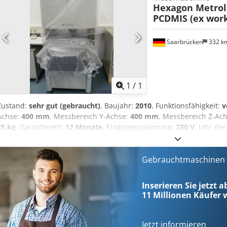
Hexagon Metrol
Auswertesoftware (12 Monate kostenloses SW-Update) Chedpfjdy 
PCDMIS (ex work
HERSTELLERS (Alle Rechte am Bild gehören dem Hersteller Hexagon
Saarbrücken
332 k
Mehr Bilde
1
/
1
Zustand:
sehr gut (gebraucht)
, Baujahr:
2010
, Funktionsfähigkeit:
v
Achse:
400 mm
, Messbereich Y-Achse:
400 mm
, Messbereich Z-Ac
25 kg
, Garantiezeit:
12 Monate
, Eingangsspannung:
230 V
, Jahr de
Ausstattung:
Beleuchtung, Dokumentation/Handbuch, Typenschil
Koordinatenmesszentrum in TOP Zustand mit Gewährleistung und 
Dienstleistungen Durchgehend gewartet Hexagon Optiv 442 Multise
Gebrauchtmaschinen s
Kamera, Laser und Renishaw Tastsystem. · Messbereich Einzelsen
1232x910x1663mm Chodsdyc Uaopfx Abrja · Gewicht: ca. 940kg · max
Inserieren Sie jetzt a
Genauigkeiten: U1=1,9 + L/200; U2=2,4 + L/150; U3=2,9 + L/100 (L= 
11 Millionen
Käufer w
Verfahrgeschwindigkeit je Achse: 200mm/s · inkl. Kamera mit 2-Stufe
Ringlicht · inkl. Renishaw 6-fach Tasterwechsler · inkl. Renishaw T
Framegrabber (Eagle) · inkl. 2-Monitor Betrieb · inkl. Windows 10 A
Jetzt informieren