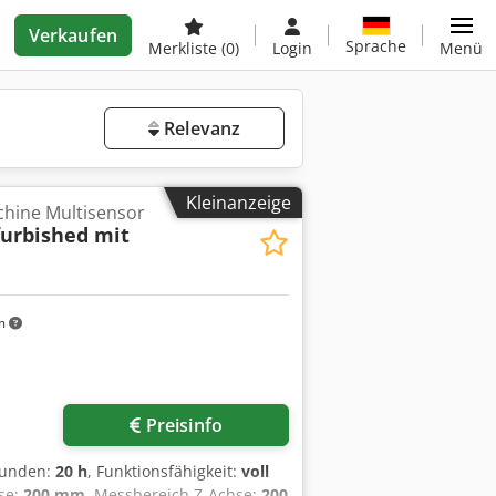
Verkaufen
Sprache
Merkliste
(0)
Login
Menü
Relevanz
Kleinanzeige
hine Multisensor
urbished mit
m
r anfragen
Preisinfo
stunden:
20 h
, Funktionsfähigkeit:
voll
se:
200 mm
, Messbereich Z-Achse:
200