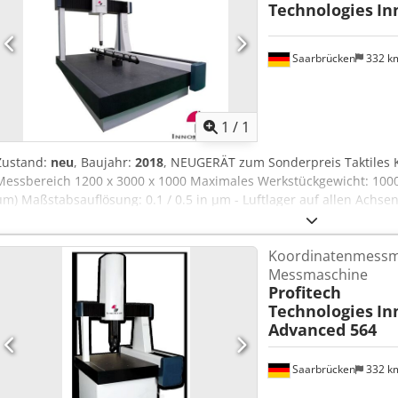
Technologies
In
Saarbrücken
332 k
Mehr Bilde
1
/
1
Zustand:
neu
, Baujahr:
2018
, NEUGERÄT zum Sonderpreis Taktiles 
Messbereich 1200 x 3000 x 1000 Maximales Werkstückgewicht: 1000 K
µm) Maßstabsauflösung: 0.1 / 0.5 in µm - Luftlager auf allen Achs
Volumetrische Geschwindigkeit: 520 mm/s Tastsystem: Renishaw Tp2
Tasterwechsler 3 Fach Software: OptiCheck 4.5 & Virtual DMIS (get
Koordinatenmessm
Polyworks nach Kundenwunsch -inkl. PC (Windows 7) Alternativ Wind
Messmaschine
/ Tastatur Chsdpfx Aedyl H Nsbrea Bild : Schwestergerät
Profitech
Technologies
In
Advanced 564
Saarbrücken
332 k
Mehr Bilde