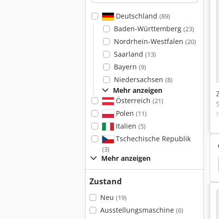
Deutschland
(89)
Baden-Württemberg
(23)
Nordrhein-Westfalen
(20)
Saarland
(13)
Bayern
(9)
Niedersachsen
(8)
Mehr anzeigen
Österreich
(21)
Polen
(11)
Italien
(5)
Tschechische Republik
(3)
Mehr anzeigen
ssschieber
Mitutoyo
Mitutoyo Digitalanzeige
Zustand
Neu
(19)
Ausstellungsmaschine
(6)