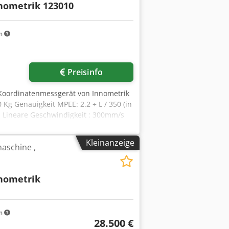
nometrik 123010
m
r anfragen
Preisinfo
Koordinatenmessgerät von Innometrik
g Genauigkeit MPEE: 2.2 + L / 350 (in
en Lineare Geschwindigkeit : 300mm/s
00 inkl. 3 Module (SF, HF, LF) und
rennte Partitionen) Wahlweise auch
Kleinanzeige
aschine ,
ows 10 -inkl. 2 Monitoren -inkl. Maus
nometrik
m
28.500 €
r anfragen