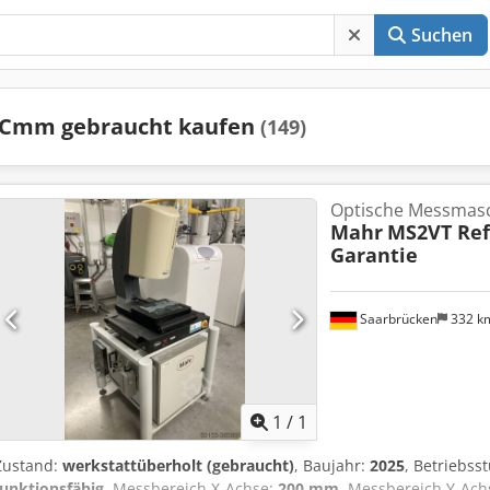
Suchen
Cmm gebraucht kaufen
(149)
Optische Messmasc
Mahr
MS2VT Ref
Garantie
Saarbrücken
332 k
Mehr Bilde
1
/
1
Zustand:
werkstattüberholt (gebraucht)
, Baujahr:
2025
, Betriebs
funktionsfähig
, Messbereich X-Achse:
200 mm
, Messbereich Y-Ach