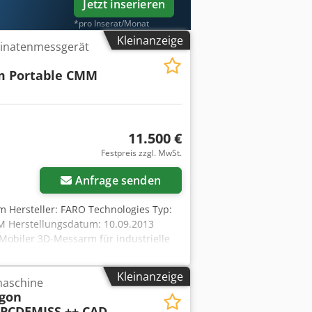
Jetzt inserieren
*pro Inserat/Monat
Kleinanzeige
inatenmessgerät
m Portable CMM
11.500 €
Festpreis zzgl. MwSt.
Anfrage senden
 Hersteller: FARO Technologies Typ:
M Herstellungsdatum: 10.09.2013
 Mobiler 3D-Messarm für industrielle
ering, Werkzeug- und Formenbau,
reich: ca. 1,8 m / 6 ft Achsen: 6
Kleinanzeige
aschine
7 mm Wiederholgenauigkeit: bis 0,016
gon
 Integrierter Akku-Betrieb
PCDEMISS ++ CAD
rfach-Tastersystem kompatibel