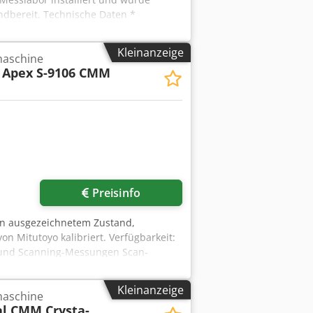
ndbereit. Technische Daten *
nummer: 131860 * Stahltisch: 4000 ×
pf * Kalibrierung nach DIN EN ISO
Kleinanzeige
aschine
ion vorhanden) * Komplette Maschine
 Apex S-9106 CMM
e- und weltweit versandbereit Im
DS-CAA Tasterkopf * ZEISS
ntation (auf Anfrage) Zusätzliche
einbarung möglich.
Preisinfo
in ausgezeichnetem Zustand,
n Mitutoyo kalibriert. Verfügbarkeit:
 und Scanning-Messungen Scan-
n 1,7 µm +0,4 µm pro 100 mm Max.
unter der Brücke: 800 mm Software:
Kleinanzeige
aschine
l CMM Crysta-