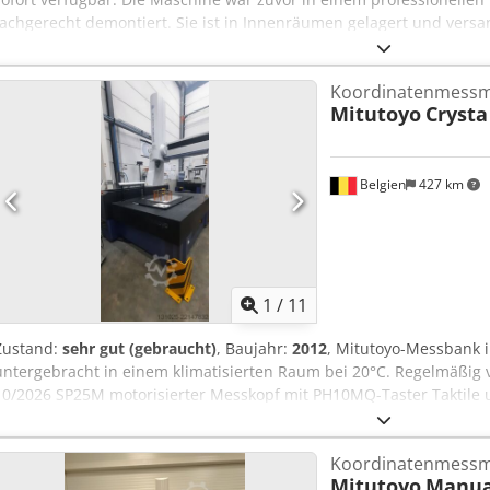
fachgerecht demontiert. Sie ist in Innenräumen gelagert und versa
Hersteller: ZEISS * Modell: PRO T SELECT * Baujahr: 2005 * Serien
3000 mm * Tastersystem: Renishaw RDS-CAA schwenkbarer Tasterko
Koordinatenmessm
10360 * Letzte ZEISS-Kalibrierung 2025 durchgeführt (Dokumentat
Mitutoyo
Crysta
Cedpfjzga D Hex Abrjha * Lagerung in Innenräumen * Sofort verlad
Lieferumfang * Komplette ZEISS PRO T Messmaschine * Renishaw R
Kalibrierungsdokumentation (2025) * Verfügbare technische Dokume
Informationen Eine Besichtigung der Maschine ist nach Terminver
Belgien
427 km
1
/
11
Zustand:
sehr gut (gebraucht)
, Baujahr:
2012
, Mitutoyo-Messbank 
untergebracht in einem klimatisierten Raum bei 20°C. Regelmäßig vo
10/2026 SP25M motorisierter Messkopf mit PH10MQ-Taster Taktile
Genauigkeit: innerhalb von 2,3 µm Messgenauigkeit: innerhalb vo
Werkstückgewicht: 1.200 kg Granit-Tischmaße: LxB Maximale Höhe 
Koordinatenmessm
Mcosmos 3 und MiCAT Chodpfx Abszd R D Eersa
Mitutoyo
Manua