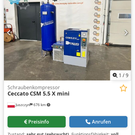
1
/
9
Schraubenkompressor
Ceccato
CSM 5.5 X mini
Juszczyn
676 km
Preisinfo
Anrufen
Zustand:
sehr gut (gebraucht)
, Funktionsfähigkeit:
voll