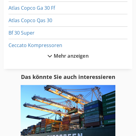
Atlas Copco Ga 30 Ff
Atlas Copco Qas 30
Bf 30 Super
Ceccato Kompressoren
Mehr anzeigen
Cidan K25-30
Citoborma 280 B
Das könnte Sie auch interessieren
Compair C 30
Cordia S 30
Eht Ecopress 135-30
Einhell Dhg 200
Einhell Dsc 150