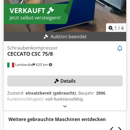
VERKAUFT
Jetzt selbst versteigern!
1
/
4
Auktion beendet
Schraubenkompressor
CECCATO
CSC 75/8
Lombardia
620 km
Details
Zustand:
einsatzbereit (gebraucht)
, Baujahr:
2006
,
Funktionsfähigkeit:
voll funktionsfähig
,
Maschinen-/Fahrzeugnummer:
CAI226536
,
Gesamtgewicht:
810 kg
, Betriebsdruck:
8 bar
,
Umgebungstemperatur (max.):
40 °C
, TECHNISCHE DETAILS
Weitere gebrauchte Maschinen entdecken
Arbeitsdruck: 8 bar Einlasstemperatur max.: 40 °C
Umgebungstemperatur max.: 40 °C Dodpfsyfgxijx Ahrock