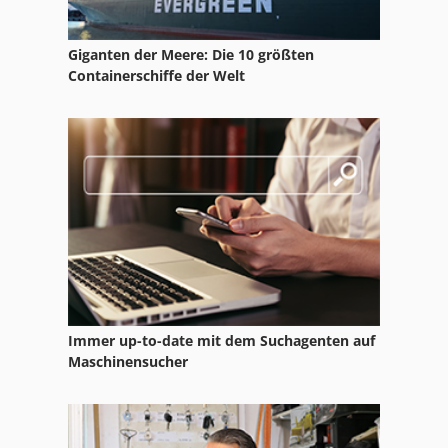
Einhell Tb 13
Giganten der Meere: Die 10 größten
Heli Cpcd 30
Containerschiffe der Welt
Kaeser As 30
Kaeser Bs 50
Kaeser Bs 60
Kaeser Cs 90
Kaeser M 30
Matec 30 Hv
Immer up-to-date mit dem Suchagenten auf
Matec 30 L
Maschinensucher
Mattei Erc
Schaeff Hml 30 B