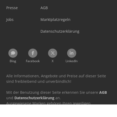
Presse
AGB
Jobs
Marktplatzregeln
Datenschutzerklärung
Blog
Facebook
X
LinkedIn
Alle Informationen, Angebote und Preise auf dieser Seite
sind freibleibend und unverbindlich!
Mit der Benutzung dieser Seite erkennen Sie unsere
AGB
und
Datenschutzerklärung
an.
Ausgewiesene Marken gehören ihren jeweiligen
Eigentümern.
Machineseeker Group GmbH übernimmt keine Haftung für