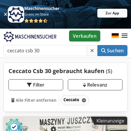
Maschinensucher
Zur App
Gratis im Store
Verkaufen
Suchen
Ceccato Csb 30 gebraucht kaufen
(5)
Filter
Relevanz
Ceccato
Alle Filter entfernen
Kleinanzeige