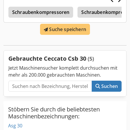
MASCHINEN-DETAILS Gewicht: 810 kg Spannung: 400 V
r
Frequenz: 50 Hz Leistung: 55 kW 3 Phasen
Schraubenkompressoren
Schraubenkompress
Suche speichern
Gebrauchte Ceccato Csb 30
(5)
Jetzt Maschinensucher komplett durchsuchen mit
mehr als 200.000 gebrauchten Maschinen.
Suchen
Stöbern Sie durch die beliebtesten
Maschinenbezeichnungen:
Asg 30