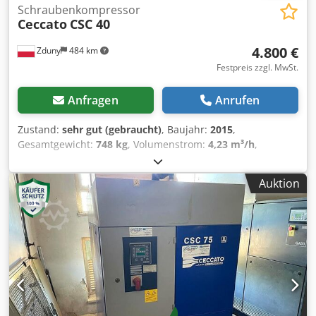
Schraubenkompressor
Ceccato
CSC 40
4.800 €
Zduny
484 km
Festpreis zzgl. MwSt.
Anfragen
Anrufen
Zustand:
sehr gut (gebraucht)
, Baujahr:
2015
,
Gesamtgewicht:
748 kg
, Volumenstrom:
4,23 m³/h
,
Betriebsdruck:
10 bar
, Eingangsspannung:
400 V
, Druck:
10
bar
, CECCATO CSC 40 Schraubenkompressor 30 kW Motor
Auktion
Wirkungsgrad 4,23 m3/min Dcodpfx Aewaucgshrsk Druck
10 bar Produktionsjahr 2015 Kilometerstand 22000 mtg
Der Kompressor ist voll funktionsfähig