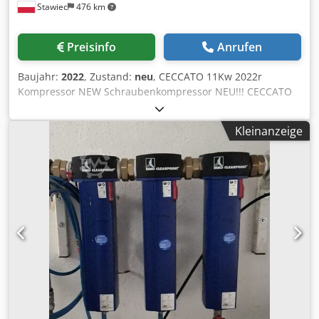
Stawiec
476 km
Preisinfo
Anrufen
Baujahr:
2022
, Zustand:
neu
, CECCATO 11Kw 2022r
Kompressor NEW Schraubenkompressor NEU!!! CECCATO
CSA15/10 G2 (ATLAS COPCO Schraubenstufe). Technische
Daten: Leistung:1,40 m3/min; 11 KW Motor; Druck 10 bar
Kleinanzeige
Dcedpfx Aheiphyasrok Jahr der Herstellung: 2022
Kilometerstand;0!!! Kompressor voll funktionsfähig NEU!!!
wir bieten Service