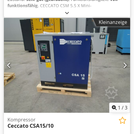
funktionsfähig
, CECCATO CSM 5.5 X Mini-
Schraubenkompressor Leistung 4 kW Dcedovurttepfx
Ahrek Arbeitsdruck 10bar Kapazität ca. 470 l/min
Kleinanzeige
Geräuschpegel 62 dB Spezieller Luftentfeuchter Lufttank
270l
1
/
3
Kompressor
Ceccato
CSA15/10