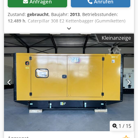
Anfragen
Anrufen
Zustand:
gebraucht
, Baujahr:
2013
, Betriebsstunden:
12.489 h
, Caterpillar 308 E2 Kettenbagger (Gummiketten)
mit Schild ? Betriebsstunden: ca. 12489 h ? FIN:
CAT0308EATMX01275 Ausstattung: ? Gummiketten ?
Kleinanzeige
Planierschild ? Schnellwechsler ? Powertilt ? 4 Löffel
inklusive ? Baujahr: 2013 Gewicht: ? Einsatzgewicht: ca.
8.300 kg Netto* Alle Angaben ohen Gewähr Crjdpfx Asy I
Ibfegmjf Tel. : anrufen (Kontakt · Telefon · Handy ·
WhatsApp)
1
/
15