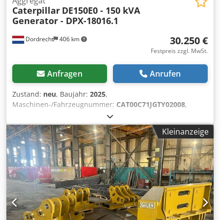
Aggregat
Caterpillar
DE150E0 - 150 kVA
Generator - DPX-18016.1
30.250 €
Dordrecht
406 km
Festpreis zzgl. MwSt.
Anfragen
Anrufen
Zustand:
neu
, Baujahr:
2025
,
Maschinen-/Fahrzeugnummer:
CAT00C71JGTY02008
,
Kraftstofftyp:
Diesel
, Motorenhersteller:
Caterpillar C7.1
,
Verwendungszweck: Bauwesen Leergewicht: 1.918 kg
Kleinanzeige
Generatorleistung: 150 kVA Abmessungen des Laderaums:
352 x 113 x 181 cm CE-Kennzeichnung: ja
Wassertankvolumen: 349 l Produktionsland: CN Wenden
Sie sich an Team DPX, um weitere Informationen zu
erhalten. = Weitere Optionen und Zubehör = Codpfjwqkn
Tjx Agmorf - Battery - Control Panel - Stahldach - Tanker