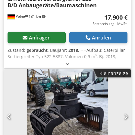
B/D Anbaugeräte/Baumaschinen
17.900 €
Peine
131 km
Festpreis zzgl. MwSt.
Anfragen
Anrufen
Zustand:
gebraucht
, Baujahr:
2018
, ----Aufbau: Caterpillar
Sortiergreifer Typ 522-5887, Volumen 0,9 m³, Bj. 2018,
Gewicht: 2.073 kg. I.D.-Plate Modell 226-4127, Typ
CW20/CW30/CW40, Bj. 2018, Gewicht: 141,2kg Credpjqw S
Kleinanzeige
D Tsfx Agmef Verkauf nur an Gewerbetreibende. BEI
EXPORT IST NUR DER NETTOPREIS ZU BEZAHLEN !!!!! ALLE
ANGABEN OHNE GEWÄHR INS.
AUSSTATTUNG+ZUBEHÖR.Grundlage aller Kaufverträge,
Rechnungen, Proforma-Rechnungen, Bestellungen,
Verkaufsgespräche sind unsere AGBs (Siehe dazu
Impressum).