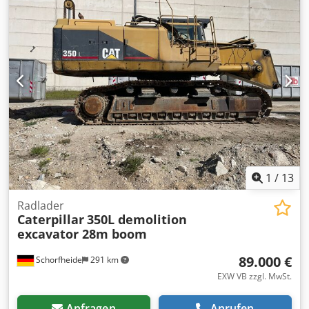
(06/2025) * Deutsche Maschine / 1. Hand * Inkl. Liebherr
Likufix SWA48 Schnellwechsler Hydraulisch * Inkl. 1 x
Tieflöffel * Gute Bereifung * Guter Allgemeinzustand *
Klimaanlage - A/C * ZSA * Leistung: 129.4 KW * CE
Dokument & Datenbestätigung vorhanden * Preis: 63.900
Euro, netto + 19 % MwSt. ---- Für weitere Fragen bitte
anrufen: For more question please call: Erik Kortum: Whats
App Alle Angaben ohne Gewähr und Garantie, Irrtümer
und Zwischenverkauf vorbehalten.
1
/
13
Radlader
Caterpillar
350L demolition
excavator 28m boom
89.000 €
Schorfheide
291 km
EXW VB zzgl. MwSt.
Anfragen
Anrufen