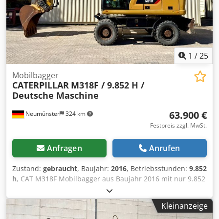
1
/
25
Mobilbagger
CATERPILLAR
M318F / 9.852 H /
Deutsche Maschine
63.900 €
Neumünster
324 km
Festpreis zzgl. MwSt.
Anfragen
Anrufen
Zustand:
gebraucht
, Baujahr:
2016
, Betriebsstunden:
9.852
h
, CAT M318F Mobilbagger aus Baujahr 2016 mit nur 9.852
Stunden ! ----* Hersteller: CAT * Typ: M318F Cedeyzld
Depfx Agmorf * Baujahr: 2016 * Abgelesene Laufleistung:
Kleinanzeige
ca. 9.852 * Letzter Inspektion bei ca. 9.523 Stunden