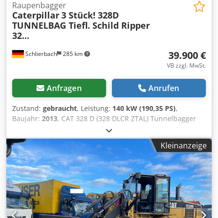
Raupenbagger
Caterpillar
3 Stück! 328D
TUNNELBAG Tiefl. Schild Ripper
32...
39.900 €
Schlierbach
285 km
VB zzgl. MwSt.
Anfragen
Anrufen
Zustand:
gebraucht
, Leistung:
140 kW (190,35 PS)
,
Baujahr:
2013
, CAT 328 D (328 DLCR ZTAL) Tunnelbagger
Sehr viele Teile zusätzlich gegen Aufpreis erhältlich, z. B.
ein kompletter Oberbau etc.!! Crodpfx Aswmpcuogmef •
Kleinanzeige
Leistung: 140 kW (190 PS) • Knick-/ Verstellausleger für
Tunnelarbeiten • Schnellwechseleinrichtung •
Schildabstützung • Klima • Kurzheckversion • 11.600 Bh. •
600 mm Kettenbreite • inclusive 1 x Tieflöffel 1.3 m³ und 1 x
Ripper • Baggergrabungstiefe: ca. 7m • Leergewicht: 43.500
kg - deutsche Maschine! - funktionsfähig! - Alle
Kundendienste durch Fa. Zeppelin / Caterpillar Irrtümer