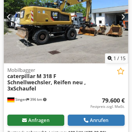
Rückfahrkamera * Verrohrt * Guter Zustand! * Laufwerk:
ca. 40-50% * Weitere Fotos und Video auf Anfrage (Whats
APP ERIK) * Preis: 45.900 Euro, netto + 19% MwSt. ---- Für
weitere Fragen bitte anrufen: For more question please
call: Erik Kortum: Whats App ?Alle Angaben ohne Gewähr
und Garantie, Irrtümer und Zwischenverkauf vorbehalten.
?
1
/
15
Mobilbagger
caterpillar
M 318 F
Schnellwechsler, Reifen neu ,
3xSchaufel
79.600 €
Singen
396 km
Festpreis zzgl. MwSt.
Anfragen
Anrufen