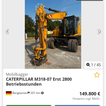
1
/
45
Mobilbagger
CATERPILLAR
M318-07 Erst 2800
Betriebsstunden
149.800 €
Bergkamen
201 km
Festpreis zzgl. MwSt.