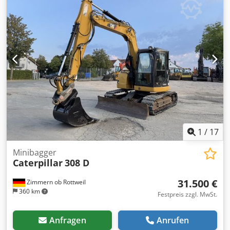
1
/
17
Minibagger
Caterpillar
308 D
31.500 €
Zimmern ob Rottweil
360 km
Festpreis zzgl. MwSt.
Anfragen
Anrufen