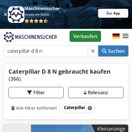
Maschinensucher
Zur App
Gratis im Store
Verkaufen
Suchen
Caterpillar D 8 N gebraucht kaufen
(366)
Filter
Relevanz
Caterpillar
Alle Filter entfernen
Kleinanzeige