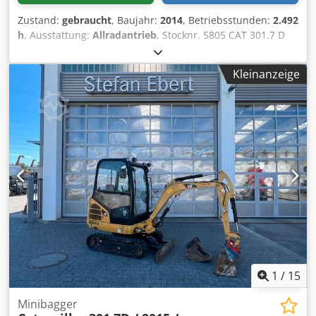
Zustand:
gebraucht
, Baujahr:
2014
, Betriebsstunden:
2.492
h
, Ausstattung:
Allradantrieb
, Stocknr. 5805 CAT 301.7 D
Minibagger mit Schnellwechseleinrichtung / Planierschild
verbreiterbar ----* Hersteller: CAT * Typ: 301.7 D * Baujahr:
Kleinanzeige
2014 * Gewicht: 1.977 kg * Farbe: Gelb * zusätzliche
Hydraulikanschlüsse für Greifer * hydraulisches
Telefahrwerk * 40er Tiefenlöffel * geschlossenen Kabine *
Planierschild verbreiterbar * 4 x Arbeitsscheinwerfer *
Schnellwechseleinrichtung * Yanmar Motor mir 13,4 kW /
18 PS * abgelesene Betriebsstunden: ca. 2.492 Stunden
Cedpfx Aoy Srbdsgmjrf * Breite ca. 0,99m * Höhe ca. 2,29m
* Transportlänge ca. 3,58m Hinweis auf mögliche Fehler in
der Anzeige: Trotz sorgfältiger Erstellung der Anzeige
können sich im Text oder den Angaben vereinzelt Fehler
eingeschlichen haben. Wir übernehmen keine Haftung für
Irrtümer, Änderungen oder Zwischenverkäufe. Alle
Informationen sind ohne Gewähr. Bitte kontaktieren Sie
uns, um Details zu überprüfen oder weitere Fragen zu
1
/
15
klären.
Minibagger