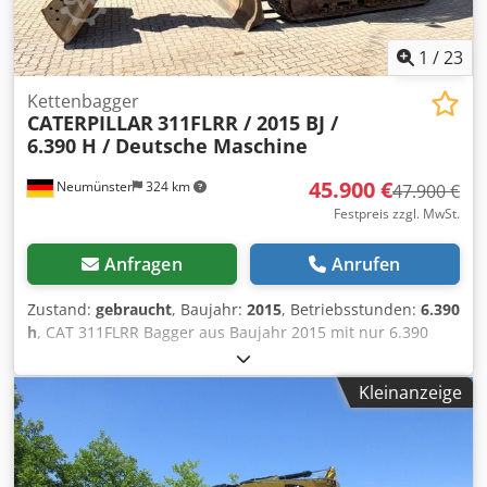
1
/
23
Kettenbagger
CATERPILLAR
311FLRR / 2015 BJ /
6.390 H / Deutsche Maschine
45.900 €
Neumünster
324 km
47.900 €
Festpreis zzgl. MwSt.
Anfragen
Anrufen
Zustand:
gebraucht
, Baujahr:
2015
, Betriebsstunden:
6.390
h
, CAT 311FLRR Bagger aus Baujahr 2015 mit nur 6.390
Betriebsstunden ! ----* Hersteller: CAT * Typ: 311FL RR *
Baujahr: 2015 * Abgelesene Betriebsstunden: ca. 6.390 *
Kleinanzeige
Letzter Service bei ca. 5.960 Stunden * Inkl. hydraulischer
Schnellwechsler CW20 Cjdpfey Sdlzjx Agmerf * Inkl.
hydraulischer Gabenräumlöffel * Deutsche Maschine * 1.
Hand * Gummipads * Schild * Klima - A/C *