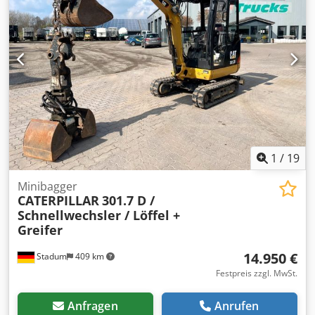
AUSSTATTUNG+ZUBEHÖR.Grundlage aller Kaufverträge,
Rechnungen, Proforma-Rechnungen, Bestellungen,
Verkaufsgespräche sind unsere AGBs (Siehe dazu
Impressum).
1
/
19
Minibagger
CATERPILLAR
301.7 D /
Schnellwechsler / Löffel +
Greifer
14.950 €
Stadum
409 km
Festpreis zzgl. MwSt.
Anfragen
Anrufen