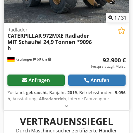
1
/
31
Radlader
CATERPILLAR
972MXE Radlader
MIT Schaufel 24,9 Tonnen *9096
h
92.900 €
Kaufungen
60 km
Festpreis zzgl. MwSt.
Anfragen
Anrufen
Zustand:
gebraucht
, Baujahr:
2019
, Betriebsstunden:
9.096
h
, Ausstattung:
Allradantrieb
, Interne Fahrzeugnr.:
MK300028 Ab sofort zur Verfügung auf unserem Hof in
Kaufungen Mehr INFO unter: * Golec Nutzfahrzeuge
GmbH (Deutsch, English, Bulgarisch, Russisch) * Viktoria
VERTRAUENSSIEGEL
Sologubova (Polnisch, Russisch, Ukrainisch, English)
Baujahr 2019 CAT 972 MXE MIT Schaufel 9.096
Durch Maschinensucher zertifizierte Händler