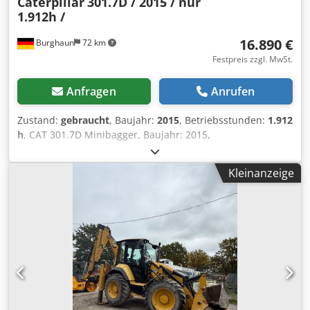
Caterpillar
301.7D / 2015 / nur
1.912h /
16.890 €
Burghaun
72 km
Festpreis zzgl. MwSt.
Anfragen
Anrufen
Zustand:
gebraucht
, Baujahr:
2015
, Betriebsstunden:
1.912
h
, CAT 301.7D Minibagger, Baujahr: 2015,
Betriebsstunden: nur 1.912h!, MS01 Schnellwechsler,
Motor: [13,4kW/18PS], 1x Tieflöffel 300mm, 1x
Kleinanzeige
Grabenräumer starr 1.000mm, 2x Zusatzhydraulikkreis,
Gewicht: 1.977kg, Kette 80%, guter Zustand, sofort
einsatzbereit!, Auf Wunsch unterbreiten wir Ihnen ein
Leasing- oder Finanzierungsangebot., Herr Mihm (Tel.
betreut Sie gerne., Weitere Informationen finden Sie auf
unserer Homepage., Irrtümer und Zwischenverkauf
vorbehalten! Cedpfx Agezaigxjmorf CAT 301.7D mini
excavator, Year of manufacture: 2015, Operating hours:
only 1.912!, MS01 quick coupler, Engine: [13,4 kW/18 hp],
1x backhoe bucket 300 mm, 1x rigid trencher 1.000 mm, 2x