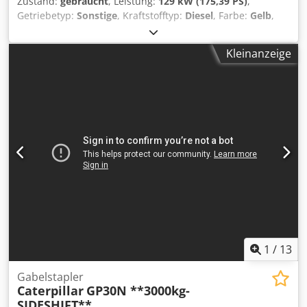
Zustand:
gebraucht
, Leistung:
129 kW (175,39 PS)
,
Getriebetyp:
Sonstige
, Kraftstofftyp:
Diesel
, Farbe:
Gelb
,
Erstzulassung:
01/2019
, Emissionsklasse:
keine
, Federung:
Sonstige
, Baujahr:
2019
, Betriebsstunden:
7.162 h
,
Kleinanzeige
Fahrerkabine:
Sonstige
, Kraftstoff:
Diesel
, Ausstattung:
Allradantrieb, Klimaanlage
, * Rückfahrkamera *
Schnellwechsler CAT CW-20-H.4.N. * Grabenräumlöffel
2,20 m * 2x Tiefenlöffel 1,00 m + 0,50 m * Reifen neu ...
Radio, Allrad, Klimaanlage, Schnellwechsel,
Gebrauchtwagen, Diesel, inkl. Mwst. Credjzhbv Hepfx
Agmjf
1
/
13
Gabelstapler
Caterpillar
GP30N **3000kg-
SIDESHIFT**