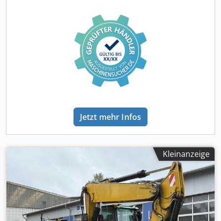
Betriebsstunden 24,9 Ton Klimaanlage 1. Hand 250 kW
Finanzierungsbeispiel: * Interne Nummer:
MK300028 * Kaufpreis: 92.900,00 ¤ *
Anzahlung: 10% * Laufzeit: 60 * Monatliche Rate:
1430,36 ¤ Restwert: 17.380,00 ¤ Wenn das Angebot
Ihnen zusagt oder dieses nach Ihren Bedürfnissen
anpassen wollen, kontaktieren Sie uns unter Hr. Enchev).
Wir freuen uns auf Ihren Anruf Irrtümer vorbehalten
Gerne nehmen wir Ihr gebrauchtes Fahrzeug in Zahlung.
Finanzierung direkt bei uns im Hause möglich. Codpfxey
Dmwwe Agmsrf GOLEC NUTZFAHRZEUGE GMBH Wir
Jetzt mehr Infos
sprechen: Deutsch, English, Spanish, Polnisch, Ukrainisch,
Russisch, Bulgarisch. ----.
Kleinanzeige