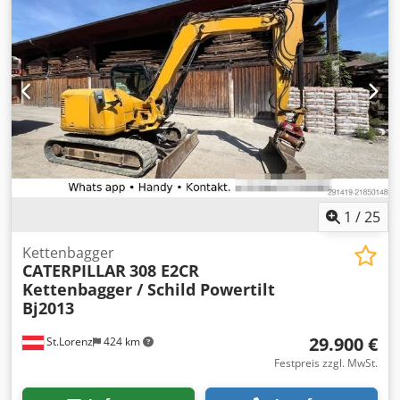
Hydraulikleitungen für Hammer/Greifer/Schere *
Rückfahrkamera TEL.: Crsdpfx Agjzi Iqgomef * KUBA –
POLNISCH, ENGLISCH, DEUTSCH, ITALIENISCH * SEBASTIAN
– POLNISCH, DEUTSCH, ITALIENISCH * LASZLO –
UNGARISCH * COSTEL – RUMÄNISCH (Wir erledigen alle
Formalitäten für den Export, einschließlich der
erforderlichen Unterlagen) * RADEK – : 0031
1
/
25
Kettenbagger
CATERPILLAR
308 E2CR
Kettenbagger / Schild Powertilt
Bj2013
29.900 €
St.Lorenz
424 km
Festpreis zzgl. MwSt.