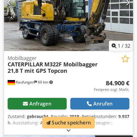
1
/
32
Mobilbagger
CATERPILLAR
M322F Mobilbagger
21,8 T mit GPS Topcon
84.900 €
Kaufungen
60 km
Festpreis zzgl. MwSt.
Anfragen
Anrufen
Zustand:
gebraucht
, Baujahr:
2018
, Betriebsstunden:
9.937
Suche speichern
h
, Ausstattung:
Allradantrieb
, Interne Fahrzeugnr.:
G400152 Ab sofort zur Verfügung auf unserem Hof in
Kaufungen Mehr INFO unter: * Golec Nutzfahrzeuge