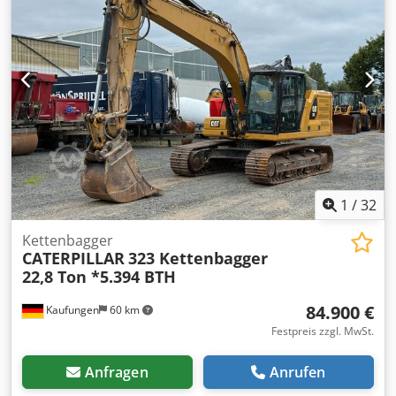
1
/
32
Kettenbagger
CATERPILLAR
323 Kettenbagger
22,8 Ton *5.394 BTH
84.900 €
Kaufungen
60 km
Festpreis zzgl. MwSt.
Anfragen
Anrufen