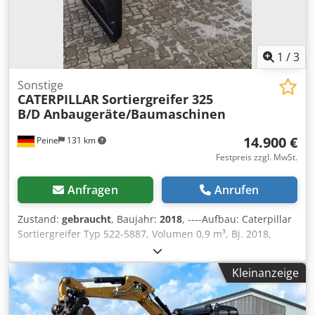
1
/
3
Sonstige
CATERPILLAR
Sortiergreifer 325
B/D Anbaugeräte/Baumaschinen
14.900 €
Peine
131 km
Festpreis zzgl. MwSt.
Anfragen
Anrufen
Zustand:
gebraucht
, Baujahr:
2018
, ----Aufbau: Caterpillar
Sortiergreifer Typ 522-5887, Volumen 0,9 m³, Bj. 2018,
Gewicht: 2.073 kg. I.D.-Plate Modell 226-4127, Typ
CW20/CW30/CW40, Bj. 2018, Gewicht: 141,2kg Cjdpfx
Kleinanzeige
Agjqrltremorf Verkauf nur an Gewerbetreibende. BEI
EXPORT IST NUR DER NETTOPREIS ZU BEZAHLEN !!!!! ALLE
ANGABEN OHNE GEWÄHR INS.