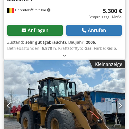
5.300 €
Herentals
395 km
Festpreis zzgl. MwSt.
Anfragen
Anrufen
Zustand:
sehr gut (gebraucht)
, Baujahr:
2005
,
Betriebsstunden:
6.878 h
, Kraftstofftyp:
Gas
, Farbe:
Gelb
,
Baujahr: 2005 Csdpfx Agezqvxbemsrf Technischer
Zustand: sehr gut Optischer Zustand: sehr gut Wenden Sie
Kleinanzeige
sich an Thierry Leemans, um weitere Informationen zu
erhalten.