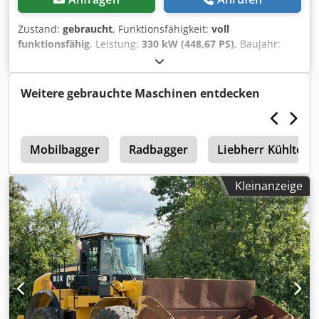
Zustand:
gebraucht
, Funktionsfähigkeit:
voll
funktionsfähig
, Leistung:
330 kW (448,67 PS)
, Baujahr:
1995
, Betriebsstunden:
12.200 h
, Ausstattung:
Kabine
,
Caterpillar 350L Abbruchbagger mit Abbrucharm Cedpfx
Aozgu Dhjgmsrf Baujahr: 1995 Bh: 12200h SEKA
Weitere gebrauchte Maschinen entdecken
Schutzluftanlage Schnellwechsler CW40 verstellbarer
Unterwagen
5
Mobilbagger
Radbagger
Liebherr Kühltech
Kleinanzeige