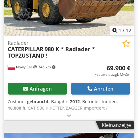
1
/
12
Radlader
CATERPILLAR
980 K * Radlader *
TOPZUSTAND !
69.900 €
Nowy Sacz
745 km
Festpreis zzgl. MwSt.
Anfragen
Anrufen
Zustand:
gebraucht
, Baujahr:
2012
, Betriebsstunden:
18.000 h
, CAT 980 K KETTENBAGGER Importiert /
UNFALLFREI IN SEHR GUTEM ZUSTAND! *
HERSTELLUNGSJAHR: 2012 * BETRIEBSSTUNDEN: 18.000
Kleinanzeige
Std. AUSSTATTUNG: * Radio * KLIMAANLAGE * Joystick-
Steuerung * Hydraulikleitung für Schnellwechsler *