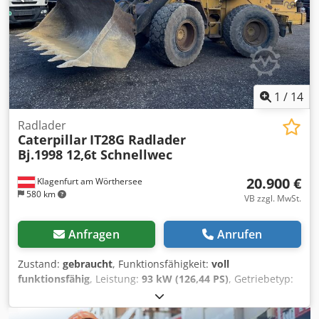
und Zwischenverkauf vorbehaltlich! = Weitere
Informationen = Baujahr: 2013 Schäden: keines
1
/
14
Radlader
Caterpillar
IT28G Radlader
Bj.1998 12,6t Schnellwec
20.900 €
Klagenfurt am Wörthersee
580 km
VB zzgl. MwSt.
Anfragen
Anrufen
Zustand:
gebraucht
, Funktionsfähigkeit:
voll
funktionsfähig
, Leistung:
93 kW (126,44 PS)
, Getriebetyp:
Automatisch
, Kraftstofftyp:
Diesel
, Leergewicht:
12.600 kg
,
Betriebsgewicht:
12.600 kg
, Achsen-Konfiguration:
4x4
,