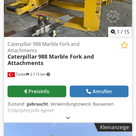
1
/
15
Caterpillar 988 Marble Fork and
Attachments
Caterpillar
988 Marble Fork and
Attachments
Türkei
2.115 km
Preisinfo
Anrufen
Zustand:
gebraucht
, Verwendungszweck: Bauwesen
Crjdpsphqrpsfx Agmef
Kleinanzeige