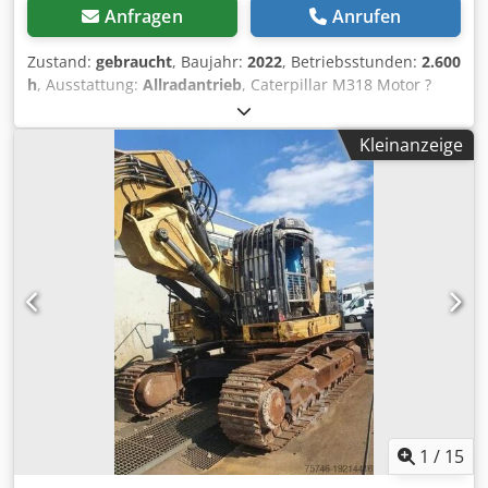
Anfragen
Anrufen
Zustand:
gebraucht
, Baujahr:
2022
, Betriebsstunden:
2.600
h
, Ausstattung:
Allradantrieb
, Caterpillar M318 Motor ?
Motor: Cat C4.4 ? Leistung (ISO 14396): 129 kW / ca. 176 PS
? Hubraum: 4,4 l ? Zylinder: 4 ? Emission: EU Stage V
Kleinanzeige
Fahrleistung Höchstgeschwindigkeit: bis ca. 35 km/h *
Antrieb: hydrostatischer Fahrantrieb * Lenkung: Allrad mit
Pendelachse Tank & Hydraulik Dieseltank: ca. 350 Liter *
Hydrauliksystem: Load-Sensing Hydraulik mit mehreren
Zusatzkreisen für Anbaugeräte Csdezqx Rtepfx Agmorf
Klimaanlage Erst 2600 Betriebsstunden und eine sehr gute
Zustand
1
/
15