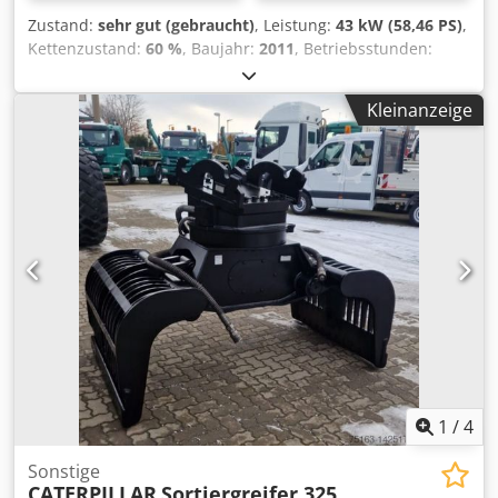
Zustand:
sehr gut (gebraucht)
, Leistung:
43 kW (58,46 PS)
,
Kettenzustand:
60 %
, Baujahr:
2011
, Betriebsstunden:
8.204 h
, Ausstattung:
Gummiketten, Klimaanlage
,
CATERPILLAR 308D Baujahr 2011 Betriebsstunden: 8.204
Kleinanzeige
Std. Geschlossene Kabine Klimaanlage Radio
Monoausleger Stiellänge: 2,20 m. Hammer-, Greifer-,
Scheren- Verrohrung Schnellwechsler OQ45 1x Löffel –
750mm breit Laufwerk ca. 60% erhalten Bodenplatten 450
mm breit Schildabstützung Mitsubishi Motor mit 43 kW
Codozrt Amspfx Agmerf CE Einsatzgewicht: 8,5 to.
1
/
4
Sonstige
CATERPILLAR
Sortiergreifer 325