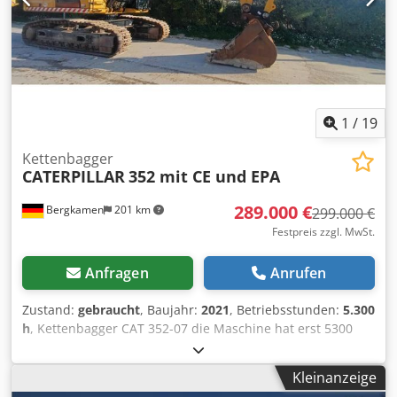
1
/
19
Kettenbagger
CATERPILLAR
352 mit CE und EPA
289.000 €
Bergkamen
201 km
299.000 €
Festpreis zzgl. MwSt.
Anfragen
Anrufen
Zustand:
gebraucht
, Baujahr:
2021
, Betriebsstunden:
5.300
h
, Kettenbagger CAT 352-07 die Maschine hat erst 5300
Betriebsstunden und ist in guten Zustand Chsdpoyy
Hvxofx Angoa Einsatzgewicht ca. 52.800 kg
Kleinanzeige