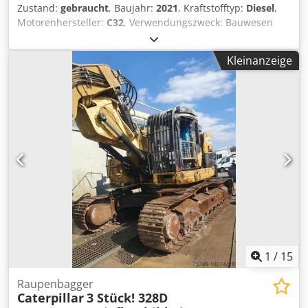
Zustand:
gebraucht
, Baujahr:
2021
, Kraftstofftyp:
Diesel
,
Motorenhersteller:
C32
, Verwendungszweck: Bauwesen
Leergewicht: 18.221 kg Generatorleistung: 1.100 kVA
Transportabmessungen (L x B x H): 20 ft HC container
Kleinanzeige
Wenden Sie sich an Sales Department, um weitere
Informationen zu erhalten. Über 85 Jahre Sales-Erfahrung
in den Niederlanden. Chodpsvyn A Usfx Angja Ein
Expertenteam, das nach individuellen Lösungen für Ihren
Bedarf sucht. 1000 Stunden oder 1 Jahr Garantie: optimale
Sicherheit. Rund um die Uhr an sieben Tagen in der
Woche erreichbar. Schneller Service. Großer Vorrat, direkt
lieferbar.
1
/
15
Raupenbagger
Caterpillar
3 Stück! 328D