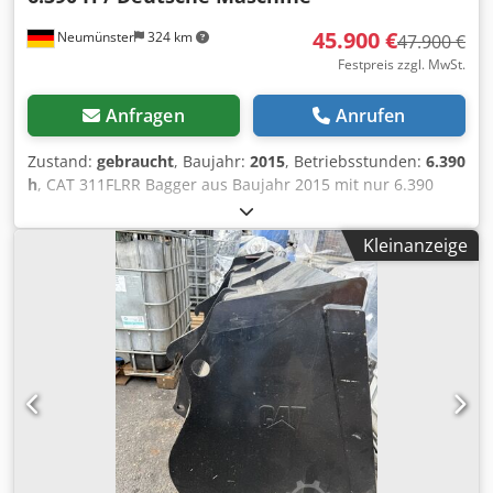
45.900 €
Neumünster
324 km
47.900 €
Festpreis zzgl. MwSt.
Anfragen
Anrufen
Zustand:
gebraucht
, Baujahr:
2015
, Betriebsstunden:
6.390
h
, CAT 311FLRR Bagger aus Baujahr 2015 mit nur 6.390
Betriebsstunden ! ----* Hersteller: CAT * Typ: 311FL RR *
Baujahr: 2015 * Abgelesene Betriebsstunden: ca. 6.390 *
Kleinanzeige
Letzter Service bei ca. 5.960 Stunden * Inkl. hydraulischer
Schnellwechsler CW20 * Inkl. hydraulischer
Gabenräumlöffel * Deutsche Maschine * 1. Hand *
Gummipads * Schild * Klima - A/C * Rückfahrkamera *
Verrohrt * Guter Zustand! * Laufwerk: ca. 40-50% * Weitere
Fotos und Video auf Anfrage (Whats APP ERIK) * Preis:
45.900 Euro, netto + 19% MwSt. ---- Für weitere Fragen
bitte anrufen: For more question please call: Chjdey
Sdlzspfx Angsa Erik Kortum: Whats App ?Alle Angaben
ohne Gewähr und Garantie, Irrtümer und Zwischenverkauf
vorbehalten. ?