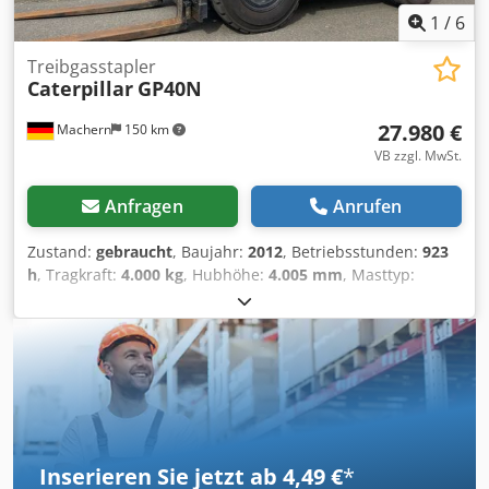
1
/
6
Treibgasstapler
Caterpillar
GP40N
27.980 €
Machern
150 km
VB zzgl. MwSt.
Anfragen
Anrufen
Zustand:
gebraucht
, Baujahr:
2012
, Betriebsstunden:
923
h
, Tragkraft:
4.000 kg
, Hubhöhe:
4.005 mm
, Masttyp:
Simplex
, Bauhöhe:
2.700 mm
, Leistung:
50 kW (67,98 PS)
,
Gabellänge:
1.200 mm
, Leergewicht:
6.095 kg
,
Gesamtlänge:
3.000 mm
, Antriebsart:
Treibgas
, Baubreite:
1.415 mm
, Treibgasstapler Lastschwerpunkt: 500
Gabelbreite: 125 mm Gabeldicke: 50 mm Masttyp:
Standard Zustand Technisch: sehr gut Bereifung vorne
Typ: Luft Bereifung vorne Zustand: 60 - 80% Chedpfx Ajl
Hbmpsngja Bereifung hinten Typ: Luft Bereifung hinten
Inserieren Sie jetzt ab 4,49 €
*
Zustand: 60 - 80% Beschreibung: Gebrauchtgerät in gutem