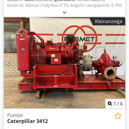
Material: Wasser Csdpfxox If Tle Angsha Leergewicht: 6.700
kg Abmessungen (L x B x H): 390 x 170 x 210 cm
Kleinanzeige
1
/
6
Pumpe
Caterpillar
3412