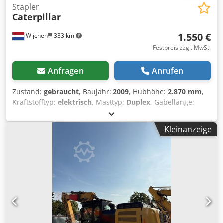
Stapler
Caterpillar
1.550 €
Wijchen
333 km
Festpreis zzgl. MwSt.
Anfragen
Anrufen
Zustand:
gebraucht
, Baujahr:
2009
, Hubhöhe:
2.870 mm
,
Kraftstofftyp:
elektrisch
, Masttyp:
Duplex
, Gabellänge:
1.140 mm
, Gesamthöhe:
1.950 mm
, Gesamtlänge:
1.960
mm
, Gesamtbreite:
850 mm
, Farbe:
Schwarz
, Leergewicht:
Kleinanzeige
1.270 kg Hubkapazität: 1.200 kg - Baujahr: 2009
Csdpjzrmgljfx Angsha - Dokumentation verfügbar: Ja - └
Typ Dokumentation: Benutzerhandbuch - CE-
Kennzeichnung vorhanden: Ja - CE-Zertifikat vorhanden:
Nein - Seriennummer: 7XL00043 - Typ: Stehender Stapler -
Hubkraft: 1200kg - Hubhöhe: 2870mm - Durchfahrtshöhe:
1950mm - Gabelzinkenlänge: 1140mm - Gabelbreite:
560mm - Mast: Duplex - Antrieb: Elektrisch -
Batterieinformationen: - └ Marke/Typ: PZS 345 - └ Baujahr