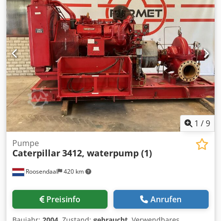
1
/
9
Pumpe
Caterpillar
3412, waterpump (1)
Roosendaal
420 km
Preisinfo
Anrufen
Baujahr:
2004
, Zustand:
gebraucht
, Verwendbares