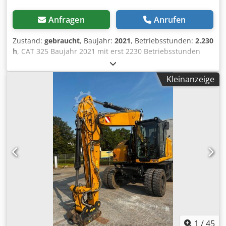
Anfragen
Anrufen
Zustand:
gebraucht
, Baujahr:
2021
, Betriebsstunden:
2.230
h
, CAT 325 Baujahr 2021 mit erst 2230 Betriebsstunden
Chedezg S Abopfx Angea Top Zustand Betriebsgewicht ca.
28.500 kg Motor Cat C4.4 Turbodiesel Motorleistung 128,5
Kleinanzeige
kW (172 PS) Hubraum 4,4 Liter Abgasnorm EU Stufe V
Kraftstofftank ca. 313 Liter Hydrauliksystem ca. 230 Liter
Max. Grabtiefe 6,70 m Max. Klima CE
1
/
45