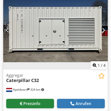
1
/
4
Aggregat
Caterpillar
C32
Apeldoorn
324 km
Preisinfo
Anrufen