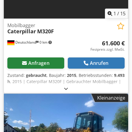
1
/
15
Mobilbagger
Caterpillar
M320F
61.600 €
Deutschland
0 km
Festpreis zzgl. MwSt.
Anfragen
Anrufen
Zustand:
gebraucht
, Baujahr:
2015
, Betriebsstunden:
9.493
h
, 2015 | Caterpillar M320F | Gebrauchter Mobilbagger |
9493 hours Chodjzhw Ekspfx Angsa 📍Location:
Deutschland 🚛 Delivery available to your destination – Use
Kleinanzeige
our shipping calculator to estimate transport costs! 💰 Buy
Now for EUR 61600 or Make an Offer. Payment at delivery
available for an affordable fee (subject to approval)* 👷‍♂️
Inspected by an independent expert 56 Inspektionspunkte
48 genehmigt ✅ 8 unvollkommene ℹ️ 0 Ausgaben ⚠️ 📌
Inspector's Comment: Maschine mit bereits 9.500 Stunden.