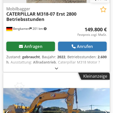
Mobilbagger
CATERPILLAR
M318-07 Erst 2800
Betriebsstunden
149.800 €
Bergkamen
201 km
Festpreis zzgl. MwSt.
Anfragen
Anrufen
Zustand:
gebraucht
, Baujahr:
2022
, Betriebsstunden:
2.600
h
, Ausstattung:
Allradantrieb
, Caterpillar M318 Motor ?
Motor: Cat C4.4 ? Leistung (ISO 14396): 129 kW / ca. 176 PS
? Hubraum: 4,4 l ? Zylinder: 4 ? Emission: EU Stage V
Kleinanzeige
Fahrleistung Höchstgeschwindigkeit: bis ca. 35 km/h *
Antrieb: hydrostatischer Fahrantrieb * Lenkung: Allrad mit
Pendelachse Chjdpfxozqx Rtj Angja Tank & Hydraulik
Dieseltank: ca. 350 Liter * Hydrauliksystem: Load-Sensing
Hydraulik mit mehreren Zusatzkreisen für Anbaugeräte
Klimaanlage Erst 2600 Betriebsstunden und eine sehr gute
Zustand