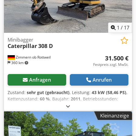
1
/
17
Minibagger
Caterpillar
308 D
31.500 €
Zimmern ob Rottweil
360 km
Festpreis zzgl. MwSt.
Anfragen
Anrufen
Zustand:
sehr gut (gebraucht)
, Leistung:
43 kW (58,46 PS)
,
Kettenzustand:
60 %
, Baujahr:
2011
, Betriebsstunden:
8.204 h
, Ausstattung:
Gummiketten, Klimaanlage
,
CATERPILLAR 308D Baujahr 2011 Betriebsstunden: 8.204
Kleinanzeige
Std. Chedpfx Ajzrt Amjngea Geschlossene Kabine
Klimaanlage Radio Monoausleger Stiellänge: 2,20 m.
Hammer-, Greifer-, Scheren- Verrohrung Schnellwechsler