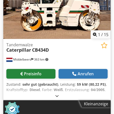
1
/
15
Tandemwalze
Caterpillar
CB434D
Middelbeers
363 km
Preisinfo
Anrufen
Zustand:
sehr gut (gebraucht)
, Leistung:
59 kW (80,22 PS)
,
Kraftstofftyp:
Diesel
, Farbe:
Weiß
, Erstzulassung:
04/2005
,
Baujahr:
2005
, Betriebsstunden:
3.310 h
, Allgemeine
Informationen Modelljahr: 2005 Chjdpfx Anoyzz E Rjgja
Kleinanzeige
Seriennummer: CATCB434LCNH00390 Technische
Informationen Zylinderzahl: 4 Motorhubraum: 4.400 cc