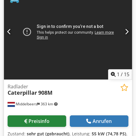
Antrieb: Rad Leergewicht: 7.500 kg Funktionell
Arbeitsbreite: 150 cm Zustand Technischer Zustand: sehr
gut Optischer Zustand: sehr gut Schäden: keines
Finanzielle Informationen Preis: Auf Anfrage Weitere
Informationen Wenden Sie sich an Ernst van Hek, um
weitere Informationen zu erhalten.
1
/
15
Radlader
Caterpillar
908M
Middelbeers
363 km
Preisinfo
Anrufen
Zustand:
sehr gut (gebraucht)
, Leistung:
55 kW (74,78 PS)
,