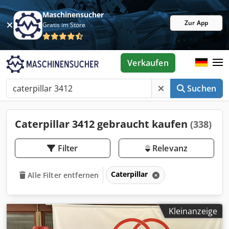
Maschinensucher
Zur App
Gratis im Store
Verkaufen
Suchen
Caterpillar 3412 gebraucht kaufen
(338)
Filter
Relevanz
Caterpillar
Alle Filter entfernen
Kleinanzeige