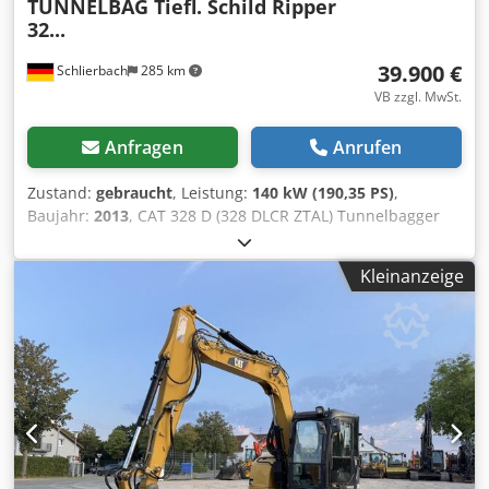
TUNNELBAG Tiefl. Schild Ripper
32...
39.900 €
Schlierbach
285 km
VB zzgl. MwSt.
Anfragen
Anrufen
Zustand:
gebraucht
, Leistung:
140 kW (190,35 PS)
,
Baujahr:
2013
, CAT 328 D (328 DLCR ZTAL) Tunnelbagger
Sehr viele Teile zusätzlich gegen Aufpreis erhältlich, z. B.
ein kompletter Oberbau etc.!! • Leistung: 140 kW (190 PS) •
Kleinanzeige
Knick-/ Verstellausleger für Tunnelarbeiten •
Schnellwechseleinrichtung • Schildabstützung • Klima •
Kurzheckversion • 11.600 Bh. • 600 mm Kettenbreite •
inclusive 1 x Tieflöffel 1.3 m³ und 1 x Ripper •
Baggergrabungstiefe: ca. 7m • Leergewicht: 43.500 kg -
deutsche Maschine! - funktionsfähig! - Alle Kundendienste
durch Fa. Zeppelin / Caterpillar Irrtümer und
Zwischenverkauf vorbehaltlich! Cjdpowmpcujfx Angjha =
Weitere Informationen = Baujahr: 2013 Schäden: keines