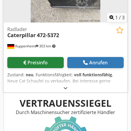
1
/
3
Radlader
Caterpillar
472-5372
Kuppenheim
303 km
Preisinfo
Anrufen
Zustand:
neu
, Funktionsfähigkeit:
voll funktionsfähig
,
Neue Cat Schaufel zu verkaufen. Bei Interesse gerne
schreiben Chodpfx Anewzu Apegja
VERTRAUENSSIEGEL
Durch Maschinensucher zertifizierte Händler