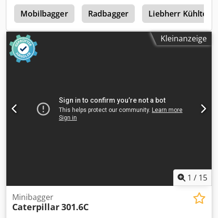
m
1
Mobilbagger
Radbagger
Liebherr Kühltech
Kleinanzeige
1
/
15
Minibagger
Caterpillar
301.6C