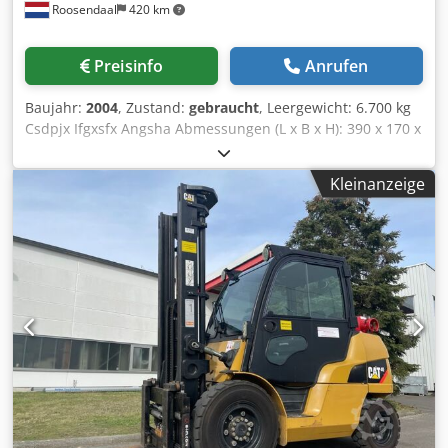
Roosendaal
420 km
Preisinfo
Anrufen
Baujahr:
2004
, Zustand:
gebraucht
, Leergewicht: 6.700 kg
Csdpjx Ifgxsfx Angsha Abmessungen (L x B x H): 390 x 170 x
210 cm
Kleinanzeige