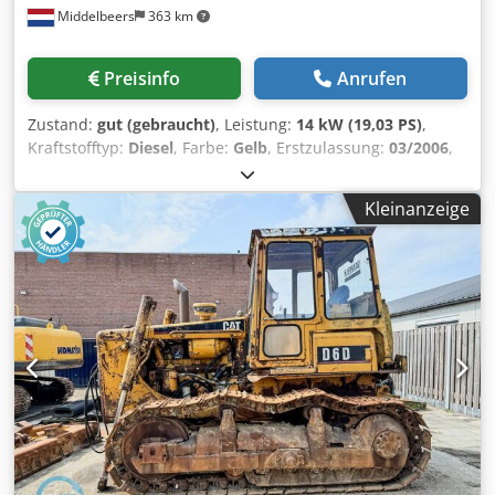
Middelbeers
363 km
Preisinfo
Anrufen
Zustand:
gut (gebraucht)
, Leistung:
14 kW (19,03 PS)
,
Kraftstofftyp:
Diesel
, Farbe:
Gelb
, Erstzulassung:
03/2006
,
Baujahr:
2006
, Betriebsstunden:
5.484 h
, Modelljahr: 2006
Antrieb: Raupe Chedpfxsw Hpqro Angea Zylinderzahl: 3
Kleinanzeige
Leergewicht: 1.720 kg Technischer Zustand: gut Optischer
Zustand: gut Preis: Auf Anfrage Seriennummer: JBB00645
Wenden Sie sich an Ernst van Hek, um weitere
Informationen zu erhalten.