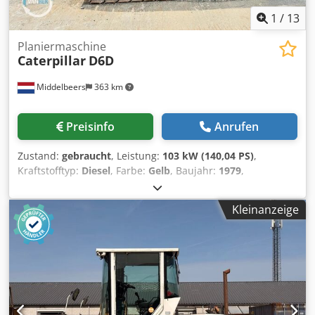
1
/
13
Planiermaschine
Caterpillar
D6D
Middelbeers
363 km
Preisinfo
Anrufen
Zustand:
gebraucht
, Leistung:
103 kW (140,04 PS)
,
Kraftstofftyp:
Diesel
, Farbe:
Gelb
, Baujahr:
1979
,
Allgemeine Informationen Baujahr: 1979 Modelljahr: 1979
Seriennummer: 20X1733 Technische Informationen
Kleinanzeige
Zylinderzahl: 6 Antrieb: Raupe Leergewicht: 14.000 kg
Zustand Chedpjun Rlqofx Angja Allgemeiner Zustand:
durchschnittlich Technischer Zustand: gut Optischer
Zustand: schlecht Finanzielle Informationen Preis: Auf
Anfrage Weitere Informationen Wenden Sie sich an Ernst
van Hek, um weitere Informationen zu erhalten.