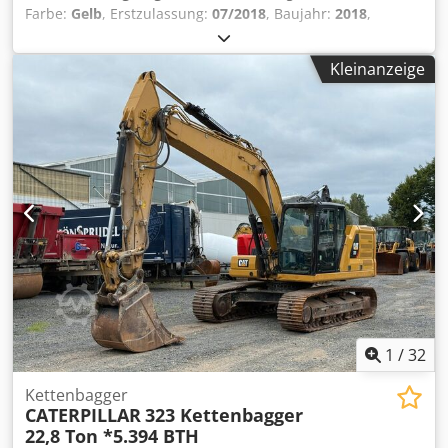
Farbe:
Gelb
, Erstzulassung:
07/2018
, Baujahr:
2018
,
Betriebsstunden:
5.014 h
, Ausstattung:
Bordcomputer,
Kabine
, Modelljahr: 2018 Zylinderzahl: 3 Leergewicht:
Kleinanzeige
6.460 kg Anzahl der Ventile: 3 CE-Kennzeichnung: ja
Technischer Zustand: sehr gut Optischer Zustand: sehr gut
Preis: Auf Anfrage Chodpfxoy A Tn He Angoa
Seriennummer: CAT0908MAH8803391 = Weitere Optionen
und Zubehör = - 3. Ventil - Geschlossene Kabine -
Zentralschmierung
1
/
32
Kettenbagger
CATERPILLAR
323 Kettenbagger
22,8 Ton *5.394 BTH