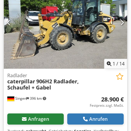
OQ45 1x Löffel – 750mm breit Laufwerk ca. 60% erhalten
Bodenplatten 450 mm breit Schildabstützung Mitsubishi
Motor mit 43 kW CE Einsatzgewicht: 8,5 to.
1
/
14
Radlader
caterpillar
906H2 Radlader,
Schaufel + Gabel
28.900 €
Singen
396 km
Festpreis zzgl. MwSt.
Anfragen
Anrufen