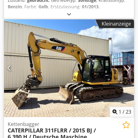
Zustand:
gebraucht
, Getriebetyp:
Sonstige
, Kraftstofftyp:
Benzin
, Farbe:
Gelb
, Erstzulassung:
01/2013
,
Emissionsklasse:
keine
, Federung:
Sonstige
, Baujahr:
2013
,
Betriebsstunden:
3.700 h
, Fahrerkabine:
Sonstige
, *
Kleinanzeige
Schaufel * Ladegabel ... Gebrauchtwagen, inkl. Mwst.
Cedpozrzf Ajfx Angsha
1
/
23
Kettenbagger
CATERPILLAR
311FLRR / 2015 BJ /
6.390 H / Deutsche Maschine