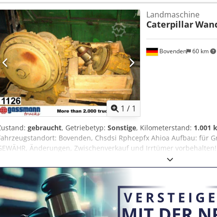
Betriebsstunden! Verfügbar ab April/Mail 2026! ZUBEHÖRANGAB
Landmaschine
Zwischenverkauf und Irrtümer vorbehalten! Chedpfovhlvbex Ahioa -
Caterpillar
Wand
Bovenden
60 km
Mehr Bilde
1
/
1
Zustand:
gebraucht
, Getriebetyp:
Sonstige
, Kilometerstand:
1.001 
Fahrzeugstandort: Bovenden, Chsdsi Rphcepfx Ahioa Aufbau: f
GEWÄHR, Änderungen, Zwischenverkauf und Irrtümer vorbehalten! 