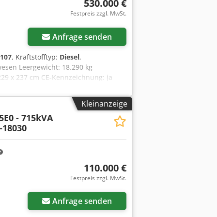
530.000 €
nd Zwischenverkauf vorbehalten. *
Festpreis zzgl. MwSt.
nenverkauf gelten ausschließlich die
s finden Sie auf unserer Website ...
.. / AGB) - . Cjdpoyn Nf Dsfx Ahisha
Anfrage senden
107
, Kraftstofftyp:
Diesel
,
esen Leergewicht: 18.290 kg
229 x 237 cm CE-Kennzeichnung: ja
en. = Weitere Optionen und Zubehör =
Kleinanzeige
5E0 - 715kVA
-18030
110.000 €
Festpreis zzgl. MwSt.
Anfrage senden