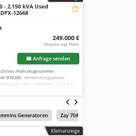
0 - 2.150 kVA Used
 DPX-12668
249.000 €
Festpreis zzgl. MwSt.
Anfrage senden
schinen-/Fahrzeugnummer:
llar G3520C
, Verwendungszweck:
messungen des Laderaums: 7 x 2 x 27
alten. Chsdpfxszpdn Is Ahisa =
mmins Generatoren
Zay 7045 Fg
Generatoren
Kleinanzeige