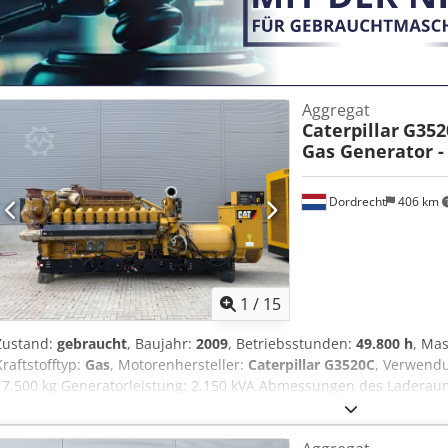
Aggregat
Caterpillar
G352
Gas Generator -
Dordrecht
406 km
1
/
15
Zustand:
gebraucht
, Baujahr:
2009
, Betriebsstunden:
49.800 h
, Ma
Kraftstofftyp:
Gas
, Motorenhersteller:
Caterpillar G3520C
, Verwend
17.500 kg Generatorleistung: 2.150 kVA Abmessungen des Laderaum
Team DPX, um weitere Informationen zu erhalten. Chsdozpdn Uspf
Zubehör = - Control Panel