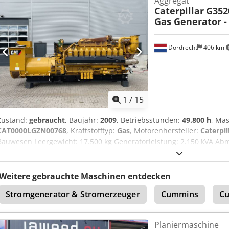
Aggregat
Caterpillar
G352
Gas Generator -
Dordrecht
406 km
1
/
15
Zustand:
gebraucht
, Baujahr:
2009
, Betriebsstunden:
49.800 h
, Ma
CAT0000LGZN00768
, Kraftstofftyp:
Gas
, Motorenhersteller:
Caterpi
Bauwesen Leergewicht: 17.500 kg Generatorleistung: 2.150 kVA Ab
cm Wenden Sie sich an Team DPX, um weitere Informationen zu erh
Weitere Optionen und Zubehör = - Control Panel
Weitere gebrauchte Maschinen entdecken
Stromgenerator & Stromerzeuger
Cummins
Cu
Planiermaschine