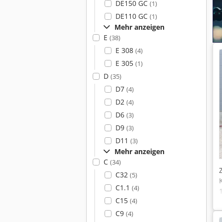
DE150 GC
(1)
DE110 GC
(1)
Mehr anzeigen
E
(38)
E 308
(4)
E 305
(1)
D
(35)
D7
(4)
D2
(4)
D6
(3)
D9
(3)
D11
(3)
Mehr anzeigen
C
(34)
C32
(5)
C1.1
(4)
C15
(4)
C9
(4)