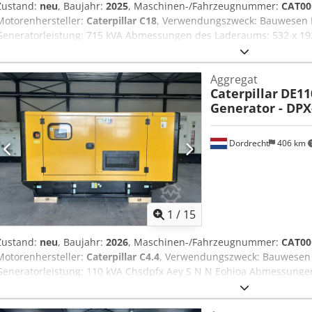
Zustand:
neu
, Baujahr:
2025
, Maschinen-/Fahrzeugnummer:
CAT00
Motorenhersteller:
Caterpillar C18
, Verwendungszweck: Bauwesen L
Generatorleistung: 715 kVA Abmessungen des Laderaums: 532 x 19
Wassertankvolumen: 1082 l Cedpfx Aoy Ttpfehioha Wenden Sie sic
Informationen zu erhalten. = Weitere Optionen und Zubehör = - Batt
Aggregat
Tanker
Caterpillar
DE11
Generator - DPX
Dordrecht
406 km
1
/
15
Zustand:
neu
, Baujahr:
2026
, Maschinen-/Fahrzeugnummer:
CAT00
Motorenhersteller:
Caterpillar C4.4
, Verwendungszweck: Bauwesen L
Generatorleistung: 110 kVA Chsdpfx Aey S N N Eohioa Abmessunge
CE-Kennzeichnung: ja Wassertankvolumen: 250 l Wenden Sie sich 
Informationen zu erhalten. = Weitere Optionen und Zubehör = - Batt