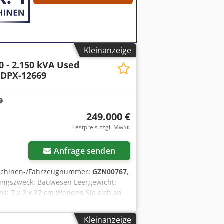
Kleinanzeige
0 - 2.150 kVA Used
 DPX-12669
249.000 €
Festpreis zzgl. MwSt.
Anfrage senden
schinen-/Fahrzeugnummer:
GZN00767
,
ungszweck: Bauwesen Leergewicht:
s: 7 x 2 x 27 cm Wenden Sie sich an
x Ahisa = Weitere Optionen und
Kleinanzeige