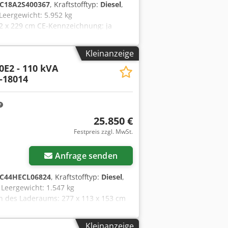
C18A2S400367
, Kraftstofftyp:
Diesel
,
eergewicht: 5.952 kg
2 x 229 cm CE-Kennzeichnung: ja
h an Team DPX, um weitere
ery - Control Panel - Stahldach -
Kleinanzeige
0E2 - 110 kVA
-18014
25.850 €
Festpreis zzgl. MwSt.
Anfrage senden
C44HECL06824
, Kraftstofftyp:
Diesel
,
eergewicht: 1.547 kg
n des Laderaums: 277 x 113 x 153 cm
an Team DPX, um weitere
ery - Control Panel - Stahldach -
Kleinanzeige