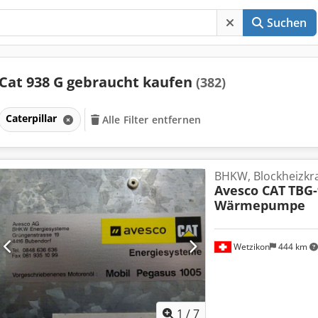
Suchen
Cat 938 G gebraucht kaufen
(382)
Caterpillar
Alle Filter entfernen
BHKW, Blockheizkr
Avesco CAT
TBG-
Wärmepumpe
Wetzikon
444 km
1
/
7