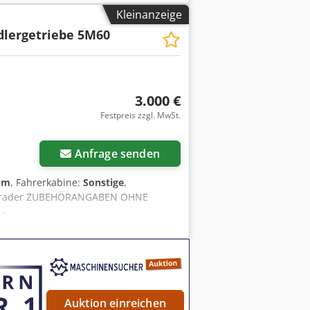
EN OHNE GEWÄHR, Änderungen,
Kleinanzeige
 .
lergetriebe 5M60
3.000 €
Festpreis zzgl. MwSt.
r anfragen
Anfrage senden
km
, Fahrerkabine:
Sonstige
,
ür Grader ZUBEHÖRANGABEN OHNE
- .
Auktion einreichen