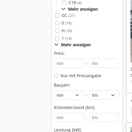
C18
(4)
Mehr anzeigen
GC
(21)
0
(16)
H
(16)
1
(13)
Mehr anzeigen
Preis:
-
Nur mit Preisangabe
Baujahr:
-
Kilometerstand [km]:
puelbecken
Fiat Ducato
Fiat 780
Fiat 766
-
Leistung [kW]: