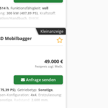
.514 h
, Funktionsfähigkeit:
voll
tung:
300 kW (407,89 PS)
, Kraftstoff:
ation/Handbuch
, BHKW,
dszq S Tnopfx Ahisha Nach der
 September 2025 steht die BHKW-
Kleinanzeige
gewartet. Mit 36'514 Betriebsstunden
D Mobilbagger
n mit Wärme und Elektrizität
rt, siehe Messprotokoll. Auf Wunsch
age und der Transport müssen vom
beläuft sich auf etwa 40 000 Euro.
49.000 €
Festpreis zzgl. MwSt.
Anfrage senden
75,39 PS)
, Getriebetyp:
Sonstige
,
hsen-Konfiguration:
4x4
, Erstzulassung:
onstige
, Radstand:
2.600 mm
,
: 2600 mm Ca. 12.913