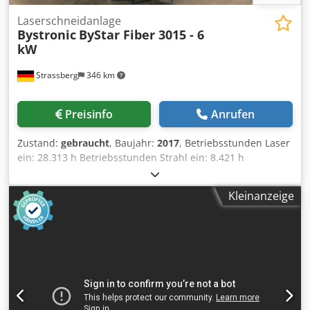
Laserschneidanlage
Bystronic
ByStar Fiber 3015 - 6
kW
Strassberg
346 km
Preisinfo
Anrufen
Zustand:
gebraucht
, Baujahr:
2017
, Betriebsstunden Laser
ein: 28.313 h Betriebsstunden Strahl ein: 8.421 h
Laserleistung: 6000 Watt Arbeitsbereich Laserbetrieb: 3048
x 1524 x 70 mm Cedpeyrfxzjfx Amrsha Max. Baustahl: 25
Kleinanzeige
mm Max. Edelstahl: 30 mm Max. Aluminium: 30 mm Max.
Kupfer: 12 mm Max. Messing: 12 mm Länge: 11000 mm
Breite: 6050 mm Höhe: 2565 mm Gewicht Maschine : 12000
kg Gesamtanschlusswert: 31 kW Standardausstattung -
Maximale Positioniergeschwindigkeit achsparallel x, y: 120
m/min- Maximale Positioniergeschwindigkeit simultan: 170
m/min- Positionsabweichung Pa: +/- 0,05 mm-
Positionsstreubreite Ps: +/- 0,025 mm- Maximales