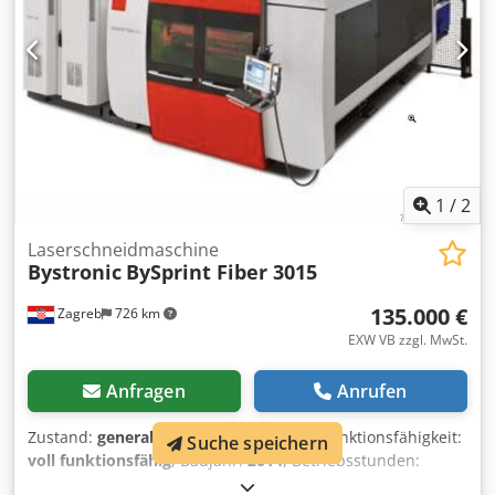
Anwendungsbereiche Schneiden
1
/
2
Laserschneidmaschine
Bystronic
BySprint Fiber 3015
135.000 €
Zagreb
726 km
EXW VB zzgl. MwSt.
Anfragen
Anrufen
Zustand:
generalüberholt (gebraucht)
, Funktionsfähigkeit:
Suche speichern
voll funktionsfähig
, Baujahr:
2014
, Betriebsstunden:
18.000 h
, Maschinen-/Fahrzeugnummer:
10054065
,