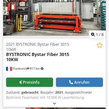
Werkstückabmessungen (L x B): 3000 x 1500 mm Lasertyp:
ausgestattet, um den Geräuschpegel während des
CO2 Chedpfx Asy R Ecxemrja Wellenlänge: 10,6 µm 2x
Schneidprozesses zu reduzieren.
Schneidkopf 5" 1x Schneidkopf 7,5" diverse Kupferdüsen
1
/
8
2021 BYSTRONIC Bystar Fiber 3015
10kW
BYSTRONIC
Bystar Fiber 3015
10KW
Frankreich
817 km
Preisinfo
Anrufen
Zustand:
gebraucht
, Baujahr:
2021
, Ausgezeichneter
Bystronic Faserlaser mit 10.000 W Laserleistung,
automatischer Beladestation und 2 Lagertürmen. Kann
nach Terminvereinbarung im Betrieb besichtigt werden.