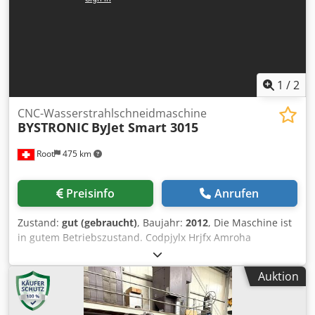
Werkstückgewicht: 1100 kg- Bedienung über Panel:
ByVision Touchscreen Bedienung und Handbediengerät
Zusatzausstattung - Düsenwechlser 40-fach- Detection
Eye- Cut Control- Power Cut Fiber Automatisierung -
ByTrans Extended
1
/
2
CNC-Wasserstrahlschneidmaschine
BYSTRONIC
ByJet Smart 3015
Root
475 km
Preisinfo
Anrufen
Zustand:
gut (gebraucht)
, Baujahr:
2012
, Die Maschine ist
in gutem Betriebszustand. Codpjylx Hrjfx Amroha
Auktion