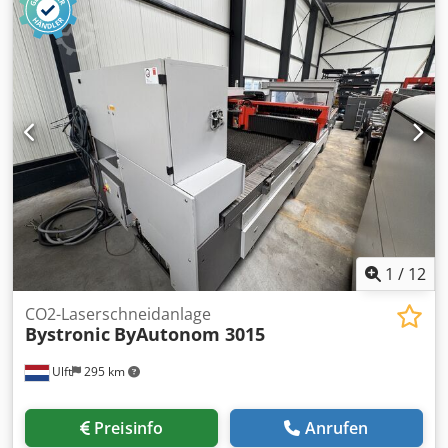
1
/
12
CO2-Laserschneidanlage
Bystronic
ByAutonom 3015
Ulft
295 km
Preisinfo
Anrufen