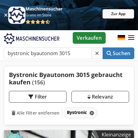
Maschinensucher
Zur App
Gratis im Store
Verkaufen
Suchen
Bystronic Byautonom 3015 gebraucht
kaufen
(156)
Filter
Relevanz
Bystronic
Alle Filter entfernen
Kleinanzeige