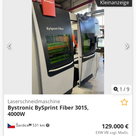
Kleinanzeige
Verfügbarkeit: 10/2026 Cjdoy T Nc Ujpfx Amrjha Inklusive:
Automatischer Düsenwechsler (64 Düsen)
Detektionskamera Kerfscan Schneidregelung Automatische
Zentrierung des Laserstrahls und der Düse Lineare Achsen
Vollständige technische Spezifikationen auf Anfrage
verfügbar. Arbeitsbereich: 3000 x 1500 mm Laserleistung:
10.000 W Automatisierung: ByTrans Modular 3015 Flex +
Antil AWL9 2T (V1) Schneidstunden: 6105 h
1
/
9
Laserschneidmaschine
Bystronic
BySprint Fiber 3015,
4000W
129.000 €
Šardice
531 km
EXW VB zzgl. MwSt.