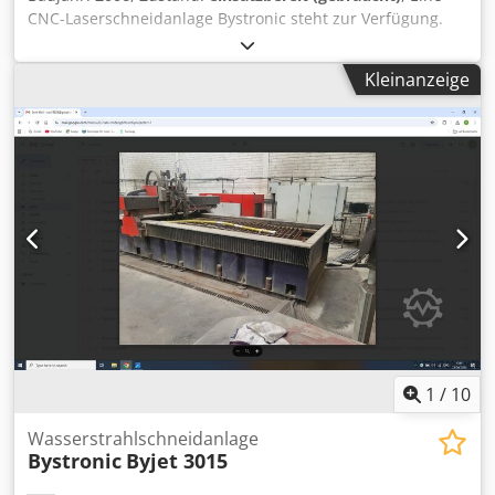
CNC-Laserschneidanlage Bystronic steht zur Verfügung.
Laserleistung: 2200W, max. Blechdimensionen X/Y:
3000mm/1500mm, Verfahrweg X/Y/Z:
Kleinanzeige
1562mm/772mm/100mm, max. Materialstärke
Baustahl/Edelstahl/Aluminium: 8mm/6mm/4mm,
Positioniergenauigkeit: +/-0,1mm, simultane
Geschwindigkeit: 140m/min, Tragfähigkeit
Beschickungstisch/Schneidtisch: 300kg/80kg.
Maschinendimensionen X/Y/Z: ca.
6250mm/6000mm/2150mm, Laserquellendimensionen
X/Y/Z: ca. 1900mm/950mm/1250mm, Gewicht: ca. 13500kg.
Inklusive kombiniertem Kühl- und Filtergerät WKL 300-F.
Dokumentation vorhanden. Eine Besichtigung vor Ort ist
möglich. Chedpfx Aoxx Ud Somrsa
1
/
10
Wasserstrahlschneidanlage
Bystronic
Byjet 3015