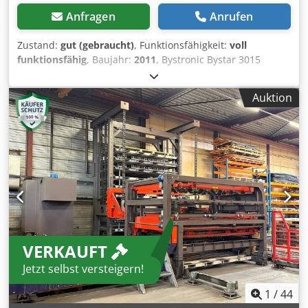
Anfragen
Anrufen
Zustand:
gut (gebraucht)
, Funktionsfähigkeit:
voll
funktionsfähig
, Baujahr:
2011
, Bystronic Bystar 3015
Flachbettlaser CO² + Bytrans Cross 3015 (Blechautomation)
Lasermedium CO2 Laserdiameter 20mm Laserleistung 4,4
Auktion
KW Maschinenabmaße (L/B/H) 9500/6500/3500 (Doldson
Absaugung) Tischlänge und Breite 3000/1500
Schneidbereich -x/-y 3000/1500 Blechstärke Stahl 25
Blechstärke Edelstahl 20 Blechstärke Aluminium 12
Betriebsstunden Maschine 106.367h Chedpfx Amjyztchjroa
Betriebsstunden Laser (Anregung Modul) 73.725h
Betriebsstunden Strahl ein 50.873h Inklusive Absaugung
Depro 6-SPRK Resonator Bylaser 4400 Kühlaggregat WKL
430 Zwischenverkauf , Änderungen und Irttümer
vorbehalten !
VERKAUFT
Jetzt selbst versteigern!
1
/
44