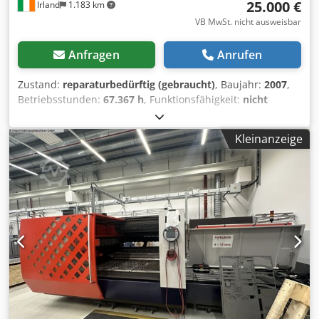
25.000 €
Irland
1.183 km
VB MwSt. nicht ausweisbar
Anfragen
Anrufen
Zustand:
reparaturbedürftig (gebraucht)
, Baujahr:
2007
,
Betriebsstunden:
67.367 h
, Funktionsfähigkeit:
nicht
funktionsfähig
, Maschinen-/Fahrzeugnummer:
W288
,
Wiederholgenauigkeit:
0,01 mm
, Verfahrweg X-Achse:
Kleinanzeige
3.000 mm
, Verfahrweg Y-Achse:
1.500 mm
, Verfahrweg Z-
Achse:
200 mm
, Positioniergenauigkeit:
0,01 mm
,
Werkstückgewicht (max.):
3.000 kg
, Art des
Eingangsstroms:
Drehstrom
, Eingangsspannung:
250 V
,
Blechstärke Aluminium (max.):
100 mm
, Tischlänge:
3.000
mm
, Betriebsgeschwindigkeit:
6.000 mm/s
, Tischbreite:
1.500 mm
, Fassungsvermögen des Behälters:
5.500 l
,
Druck:
3.600 bar
, Positioniergeschwindigkeit:
60 m/min
,
Eilgang X-Achse:
60 m/min
, Eilgang Y-Achse:
60 m/min
,
Eilgang Z-Achse:
2 m/min
, Tischhöhe:
1.000 mm
,
Betriebsdruck:
3.600 bar
, Jahr der letzten Überholung:
2024
, Abwasseranschluss:
50 mm
, Eingangsfrequenz:
50