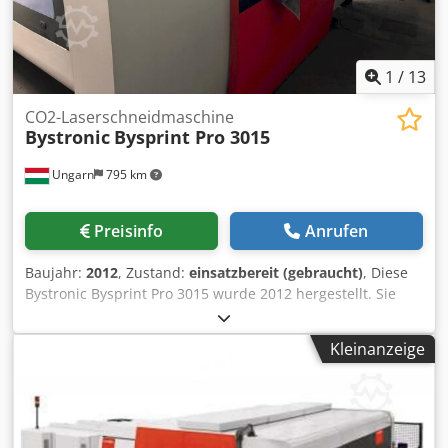
1
/
13
CO2-Laserschneidmaschine
Bystronic
Bysprint Pro 3015
Ungarn
795 km
Preisinfo
Anrufen
Baujahr:
2012
, Zustand:
einsatzbereit (gebraucht)
, Diese
Bystronic Bysprint Pro 3015 wurde 2012 hergestellt. Sie
verfügt über einen BYSTRONIC ByLaser 4400 CO2-Laser
sowie eine BYSTRONIC ByVision CNC-Steuerung und einen
Kleinanzeige
BYSTRONIC Byloader 3015 Blechlader. Wenn Sie auf der
Suche nach hochwertiger Schneidleistung sind, sollten Sie
die Bystronic Bysprint Pro 3015 in unserem Angebot in
Betracht ziehen. Kontaktieren Sie uns für weitere
Informationen. Codpfx Aex Rpd Homrsha