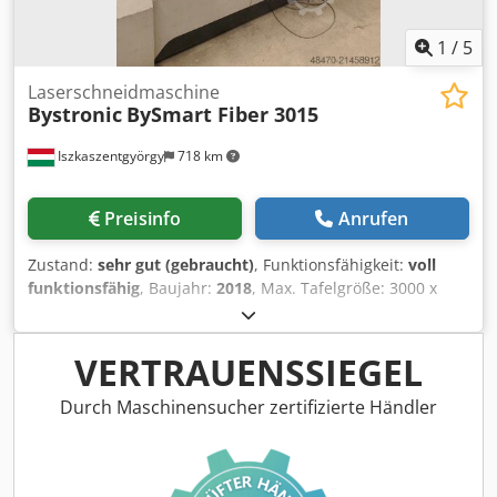
1
/
5
Laserschneidmaschine
Bystronic
BySmart Fiber 3015
Iszkaszentgyörgy
718 km
Preisinfo
Anrufen
Zustand:
sehr gut (gebraucht)
, Funktionsfähigkeit:
voll
funktionsfähig
, Baujahr:
2018
, Max. Tafelgröße: 3000 x
1500 mm Faserlaser 3 kW Max. Materialstärke:
Kohlenstoffstahl: 20 mm, Edelstahl: 12 mm, Aluminium: 12
mm, Kupfer: 6 mm Genauigkeit: Wiederholgenauigkeit
VERTRAUENSSIEGEL
±0,05 mm Plattenwechselzeit: 27 Sek. Schneidstunden:
15400 h Länge: 10495 mm Breite: 6903 mm Höhe: 2880 mm
Durch Maschinensucher zertifizierte Händler
Csdpfxjyr N Uas Amrsha Gewicht: 13000 kg