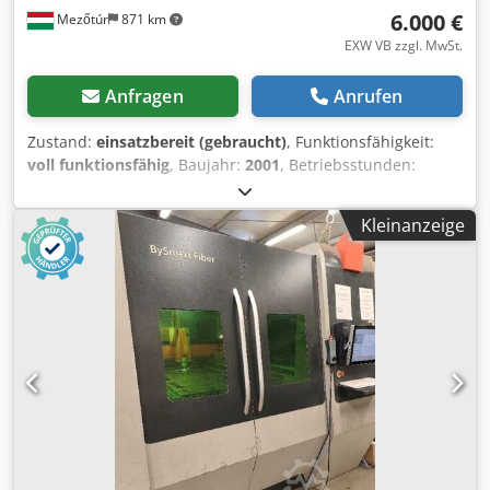
6.000 €
Mezőtúr
871 km
EXW VB zzgl. MwSt.
Anfragen
Anrufen
Zustand:
einsatzbereit (gebraucht)
, Funktionsfähigkeit:
voll funktionsfähig
, Baujahr:
2001
, Betriebsstunden:
90.000 h
, Laserleistung:
4.000 W
, Blechstärke (max.):
12
mm
, Tischlänge:
3.000 mm
, Tischbreite:
1.500 mm
,
Kleinanzeige
Leistung:
4 kW (5,44 PS)
, Wir bieten diese einsatzbereite
Bystronic Bystar 3015 Laserschneidmaschine, Baujahr
2001, an. Hersteller: Bystronic Modell: Bystar 3015 Baujahr:
2001 Die Maschine ist im Einsatz. Chsdpsyt H Tpsfx Amrea
Bei Fragen oder wenn Sie weitere Informationen
benötigen, senden Sie uns gerne eine Nachricht oder
rufen Sie uns an.