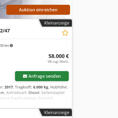
derzeit machbar. Gerne kaufen wir
bei uns erwerben. Unser Inhaber Herr
Auktion einreichen
V P.S.: Unsere Stapler-
d Sonderbau für Gabelstapler ab 8 to.
Kleinanzeige
ommissionsverkauf aus. Dwsdpfewd U A
attform hohe: 850 mm
2/47
30 km
58.000 €
VB zzgl. MwSt.
Anfrage senden
hr:
2017
, Tragkraft:
6.000 kg
, Hubhöhe:
mm
, Antriebsart:
Diesel
, Seitenstapler
odszn A Tyepfx Aqqswa Zustand
Kleinanzeige