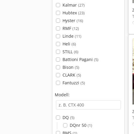
Kalmar
(27)
Hubtex
(23)
Hyster
(16)
RMF
(12)
Linde
(11)
Heli
(6)
STILL
(6)
Battioni Pagani
(5)
Bison
(5)
CLARK
(5)
Fantuzzi
(5)
Modell:
DQ
(5)
DQnr 50
(1)
BMS
(1)