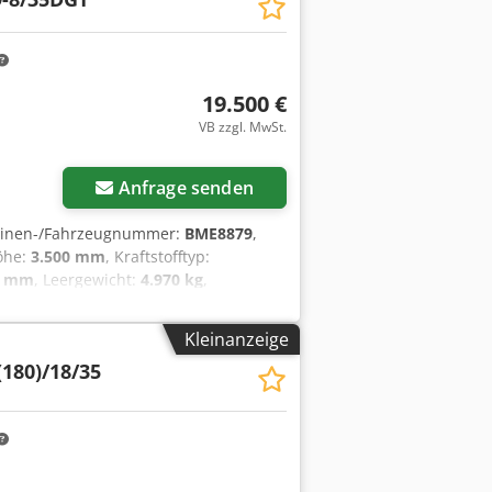
19.500 €
VB zzgl. MwSt.
Anfrage senden
hinen-/Fahrzeugnummer:
BME8879
,
öhe:
3.500 mm
, Kraftstofftyp:
0 mm
, Leergewicht:
4.970 kg
,
m
, Vierwege Seitenstapler
s Aqqja Gabeldicke: 45 mm Masttyp:
Kleinanzeige
chnisch: gut Bereifung vorne Typ:
180)/18/35
tand: 40 - 60% Bereifung hinten Typ:
stand: 40 - 60% Batterie Volt: 48V
en neben diesem FABRIKAT - MODELL
belstapler & Terminaltraktoren in
-Forklifts. Leasing, Mietkauf &
r. Gerne kaufen wir auch Ihren