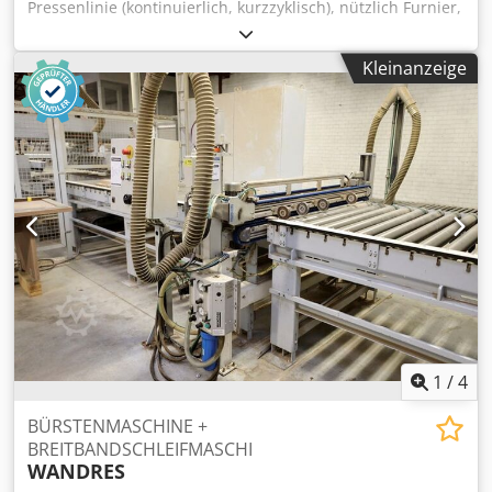
Pressenlinie (kontinuierlich, kurzzyklisch), nützlich Furnier,
Papier oder Lamellieren anzuwenden , bestehend aus:
V03022) Beschickstation (portal) "SAG" Doppelstation,
Kleinanzeige
komplett mit zentraler motorisierter Rollenbahn. V03023)
Bürstmaschine (zur Reinigung der Platten) "POLIMA"
V03024) Leimauftragsmaschine "OMMA" Dkjdpfxjdun Nij
Aczer V03025) Motorisierte Förderscheiben "OMMA"
V03026) Vorbereitungstisch für die Platten und
motorisierten Einlegeteppich zur Presse "SIMI" V03027)
Kontinuierlich, kurzzyklisch hydraulischen Heißpresse
"SIMI" mm 1400 x 4500 mit der Nr 10 drücken Zylinder
(Durchmesser mm 120) V03028) Abstapelstation (portal)
"SAG" Doppelstation, komplett mit zentraler motorisierter
Rollenbahn
1
/
4
BÜRSTENMASCHINE +
BREITBANDSCHLEIFMASCHI
WANDRES