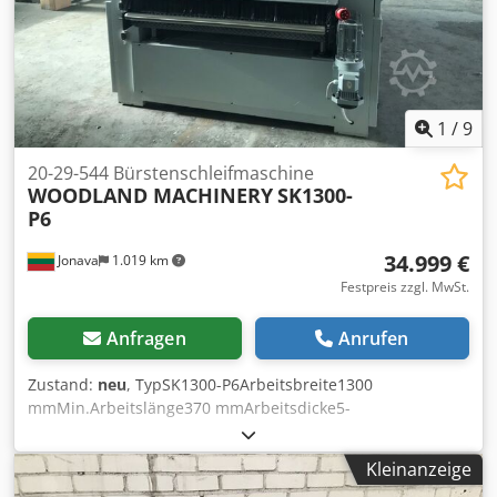
1
/
9
20-29-544 Bürstenschleifmaschine
WOODLAND MACHINERY
SK1300-
P6
34.999 €
Jonava
1.019 km
Festpreis zzgl. MwSt.
Anfragen
Anrufen
Zustand:
neu
, TypSK1300-P6Arbeitsbreite1300
mmMin.Arbeitslänge370 mmArbeitsdicke5-
140mmPolierwalzendrehzahl -
FrequenzregelungVorschubgeschwindigkeit2,5-12,5
Kleinanzeige
m/minGesamtleistung Motor16,87 kW Dkjdpsd Tqtiofx