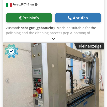
Roreto
749 km
Preisinfo
Anrufen
Zustand:
sehr gut (gebraucht)
, Machine suitable for the
polishing and the cleaning process (top & bottom) of
panels. - Upper cleaning system (with 2 motorized
rubbered cross belts with brushes) Motor power: Kw 0.19 -
Kleinanzeige
Lower cleaning system (with 2 motorized rubbered cross
belts with brushes) Motor power: Kw 0.19 Dodpfx Acjyw
Rqzezokr - Max working width mm 2000