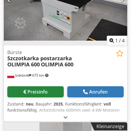
1
/
4
Bürste
Szczotkarka postarzarka
OLIMPIA 600
OLIMPIA 600
Izdebnik
675 km
Preisinfo
Anrufen
Zustand:
neu
, Baujahr:
2025
, Funktionsfähigkeit:
voll
funktionsfähig
, Arbeitsbreite 600mm zwei 4-kW-Motoren
stufenlose Regelung der Vorschubgeschwindigkeit von 4
bis 12 m/min Bürstendrehzahl 1000 U/min maximale
Kleinanzeige
Materialhöhe 300mm Dkjdpjwgal Hefx Aczsr Leistung des