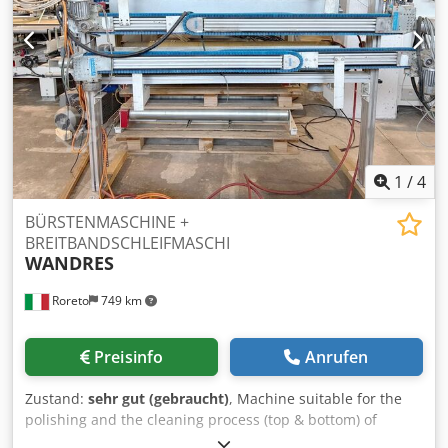
1
/
4
BÜRSTENMASCHINE +
BREITBANDSCHLEIFMASCHI
WANDRES
Roreto
749 km
Preisinfo
Anrufen
Zustand:
sehr gut (gebraucht)
, Machine suitable for the
polishing and the cleaning process (top & bottom) of
panels. - Upper cleaning system (with 2 motorized