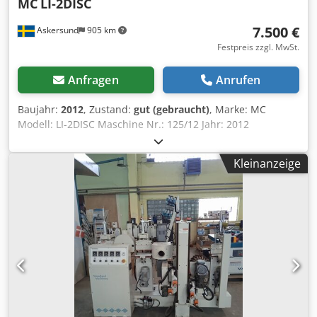
MC
LI-2DISC
7.500 €
Askersund
905 km
Festpreis zzgl. MwSt.
Anfragen
Anrufen
Baujahr:
2012
, Zustand:
gut (gebraucht)
, Marke: MC
Modell: LI-2DISC Maschine Nr.: 125/12 Jahr: 2012
Technische Daten: Arbeitsbreite: 1090mm Abmessungen
der Rollen: 1050x70mm Geschwindigkeit der Walzen: 40-
Kleinanzeige
650rpm Geschwindigkeit: 0-13m/min Dksdpfxopbcaie Aczjr
Motor: 5kw, 50Hz, 400V, 3-Phasen Motor für Rollen:
0.75Kw, 50Hz, 400V Abmessungen der Maschine (lxbxh):
2200x1600x2100 Gewicht: 1280Kg Lager-Nr.: 2001696