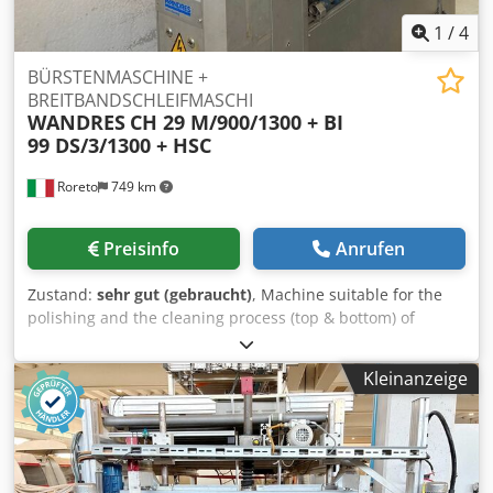
1
/
4
BÜRSTENMASCHINE +
BREITBANDSCHLEIFMASCHI
WANDRES
CH 29 M/900/1300 + BI
99 DS/3/1300 + HSC
Roreto
749 km
Preisinfo
Anrufen
Zustand:
sehr gut (gebraucht)
, Machine suitable for the
polishing and the cleaning process (top & bottom) of
panels. - Top cleaning system (motorized rubbered cross
belt with brushes) Motor power: Kw 0.75 - Bottom cleaning
Kleinanzeige
system (motorized rubbered cross belt with brushes)
Motor power: Kw 0.75 - Upper (top) section lifting motor:
0.25 kW - Max working width mm 1300 ca. Dksdpfxsyw
Rqhj Aczjr - Built-in control panel