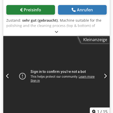
Preisinfo
Anrufen
Zustand:
sehr gut (gebraucht)
, Machine suitable for the
polishing and the cleaning process (top & bottom) of
panels. To be positioned on a motorised roller conveyor
following a drilling machine, a double-sided edge bander
Kleinanzeige
or double-end tenoner - Top cleaning system (motorized
rubbered cross belt with brushes) Motor power: Kw 0.19
Dkodpfx Ajyw Rnyoczor - Bottom cleaning system
(motorized rubbered cross belt with brushes) Motor
power: Kw 0.19 - Max useful working width mm 3500
1
/
15