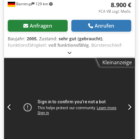
8.900 €
Barntrup
129 km
FCA VB zzgl. MwSt.
Anfragen
Anrufen
Baujahr:
2005
, Zustand:
sehr gut (gebraucht)
,
Funktionsfähigkeit:
voll funktionsfähig
, Bürstenschleif-
und Vertreibermaschine / Universal-Bürstmaschine Fabr.
Leif Lorentz / Universal Finishing Systems Typ B 4 1000
Kleinanzeige
universell einsetzbar als Vertreibereinheit, Entstaubung
und Werkstückreinigung oder zum Schleifen Baujahr 2005
Dkedsxrlgqspfx Aczer Arbeitsbreite 800 mm Bandbreite ca.
850 mm Durchlasshöhe ca. 60 mm 2 Bürsteinheiten von
oben, je 1,1 kW, Drehzahl stufenlos regelbar, 350-900 UpM
Bürstenbesatz wie vorhanden. Abmessungen Maschine ca.
2400 x 1300 x 1700 mm