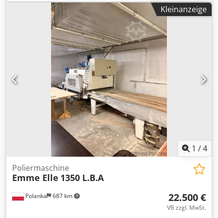
EMPFANG Kategorie: Schleifmaschinen in Polen
Kleinanzeige
Unterkategorie: Durchgehende Schleifmaschinen Djded
Nmdkopfx Aczekr Unterkategorie 2: Schleifmaschinen,
Bürstmaschinen Beschreibung Hersteller
VANGROENWEGHE Modell / Typ der Maschine TYP M-300-
COMBI / CE
1
/
4
Poliermaschine
Emme Elle
1350 L.B.A
22.500 €
Polanka
687 km
VB zzgl. MwSt.