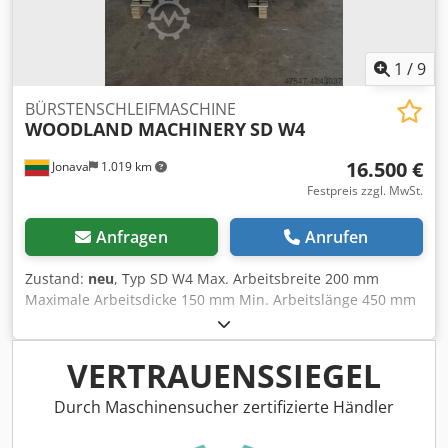
1
/
9
BÜRSTENSCHLEIFMASCHINE
WOODLAND MACHINERY
SD W4
16.500 €
Jonava
1.019 km
Festpreis zzgl. MwSt.
Anfragen
Anrufen
Zustand:
neu
, Typ SD W4 Max. Arbeitsbreite 200 mm
Maximale Arbeitsdicke 150 mm Min. Arbeitslänge 450 mm
Vorschubgeschwindigkeit 3-25 m/min. Größe des rechten
und linken Schleifkopfes 300 x 150 mm Vorschubmotor
380V 50HZ 0.25KW 1430r/min Motoren des Schleifkopfes
VERTRAUENSSIEGEL
380V 50HZ 1.5KW 1430r/min Leistung 7,75 kW
Transportabmessungen 2400x1800x1300 mm Dodpfxjfbtw
Durch Maschinensucher zertifizierte Händler
Se Aczekr Gewicht 1000 kg