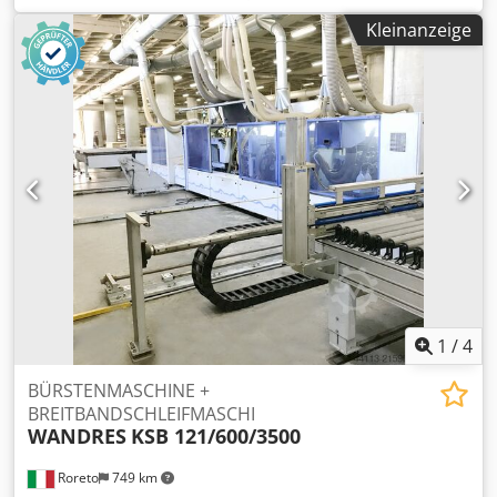
rubbered cross belts with brushes) Motor power: Kw 0.19
Kleinanzeige
Dkodpfeyw Rpqex Aczor - Lower cleaning system (with 2
motorized rubbered cross belts with brushes) Motor
power: Kw 0.19 - Max working width mm 1500 ca.
1
/
4
BÜRSTENMASCHINE +
BREITBANDSCHLEIFMASCHI
WANDRES
KSB 121/600/3500
Roreto
749 km