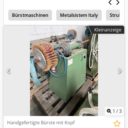
r
Bürstmaschinen
Metalsistem Italy
Struktu
Kleinanzeige
1
/
3
Handgefertigte Bürste mit Kopf