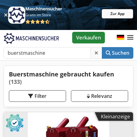
Maschinensucher
Zur App
Gratis im Store
Verkaufen
Suchen
Buerstmaschine gebraucht kaufen
(133)
Filter
Relevanz
Kleinanzeige