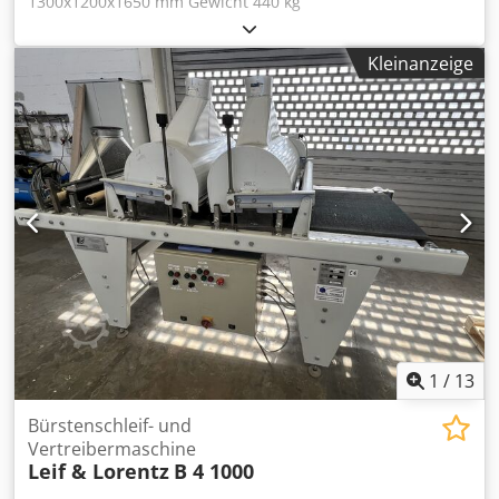
1300x1200x1650 mm Gewicht 440 kg
Gesamtleistungsbedarf 8 kw Bürstmaschine RUSTOMAX
OPTIMAT 600 - Arbeitsbreite 600 mm Dodpfxov A Hdpo
Kleinanzeige
Aczokr - max. Materialhöhe 300 mm - Arbeitslänge 1200
mm - Bürstendurchmesser 190 mm - Bürstendrehzahl
1500 U/min - Spindeldurchmesser 40 mm - Anzahl Bürsten
2 Stk. (Metal + Nylon) - max. Geschwindigkeit des
Zuführbandes + stufenlose Einstellung 0 - 10 m/min. -
Arbeitshöhe 940 mm + 50 mm - Absaugstutzen
Durchmesser 2 x 120 mm - Gesamtleistung 8,0 kW (2 x 4
KW) - Spannung 400V / 50Hz - Gesamtabmessungen
L=1300 mm, B=1200 mm, H=1650 mm - Gewicht 440 kg
1
/
13
Bürstenschleif- und
Vertreibermaschine
Leif & Lorentz
B 4 1000