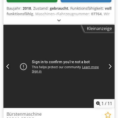
Baujahr:
2018
, Zustand:
gebraucht
, Funktionsfähigkeit:
voll
funktionsfähig
, Maschinen-/Fahrzeugnummer:
07764
, Wir
bieten diese gebrauchte manuelle Bürstmaschine Tonello
Scratch O, Baujahr 2018, an. Dsdpfeyt I Hwex Aczskr
Kleinanzeige
Maschinentyp: Scratch O Seriennummer: 07764 Baujahr:
2016 Druckluft: 7 bar Gewicht: 36 kg Bei Fragen oder wenn
Sie weitere Informationen benötigen, schreiben Sie uns
gerne eine Nachricht oder rufen Sie uns an.
1
/
11
Bürstenmaschine