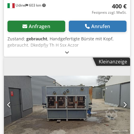
400 €
Udine
603 km
Festpreis zzgl. MwSt.
Anfragen
Anrufen
Zustand:
gebraucht
, Handgefertigte Bürste mit Kopf,
gebraucht. Dkedpfjy Th H Ssx Aczor
Kleinanzeige