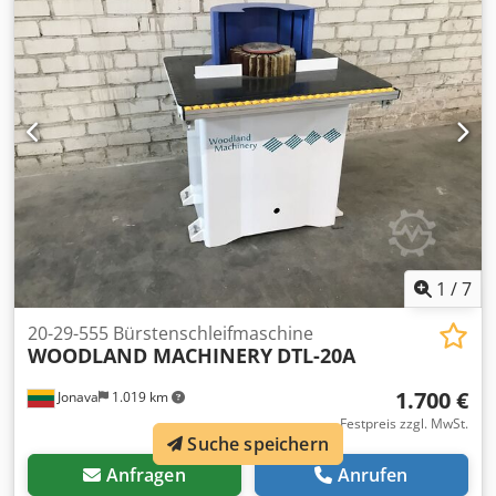
Aczor
1
/
7
20-29-555 Bürstenschleifmaschine
WOODLAND MACHINERY
DTL-20A
1.700 €
Jonava
1.019 km
Festpreis zzgl. MwSt.
Suche speichern
Anfragen
Anrufen