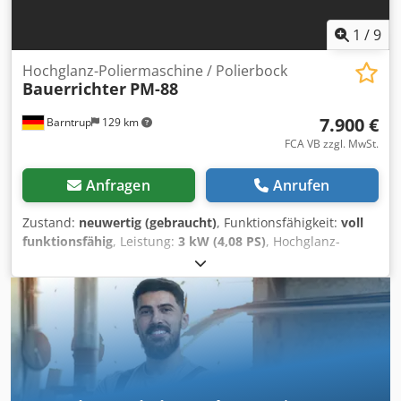
1
/
9
Hochglanz-Poliermaschine / Polierbock
Bauerrichter
PM-88
7.900 €
Barntrup
129 km
FCA VB zzgl. MwSt.
Anfragen
Anrufen
Zustand:
neuwertig (gebraucht)
, Funktionsfähigkeit:
voll
funktionsfähig
, Leistung:
3 kW (4,08 PS)
, Hochglanz-
Poliermaschine / Polierbock Fabr. Bauerrichter Typ PM 88
Maschine stammt aus Küchenmanufaktur und wurde für
u.a. Hochglanzfronten eingesetzt. Das Nonplusultra, wenn
es um das stationäre Polieren geht! Motor ca. 3 kW,
230/400V Höhe der Polierwelle / Arbeitshöhe ca. 900 mm
Polierringe Durchmesser max. 450 mm nutzbare
Polierbreite 140 mm Ablagetisch für z. B. Poliermittel,
Werkzeug... ca. 350 x 350 mm Ausführung - stabile,