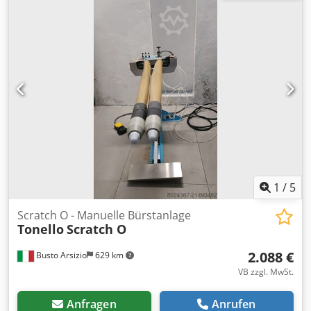
Vorschubmotors 0,55 kW
1
/
5
Scratch O - Manuelle Bürstanlage
Tonello
Scratch O
2.088 €
Busto Arsizio
629 km
VB zzgl. MwSt.
Anfragen
Anrufen