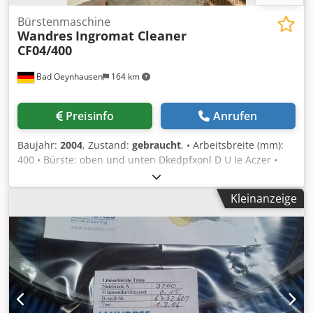
Bürstenmaschine
Wandres
Ingromat Cleaner
CF04/400
Bad Oeynhausen
164 km
Preisinfo
Anrufen
Baujahr:
2004
, Zustand:
gebraucht
, • Arbeitsbreite (mm):
400 • Bürste: oben und unten Dkedpfxonl D U Ie Aczer •
Sprüheinrichtung
Kleinanzeige