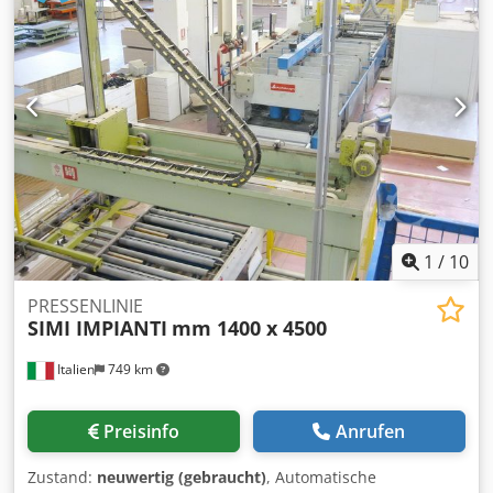
Bottom cleaning system (motorized rubbered cross belt
with brushes) - Total power installed Kw 0,55 ca. - Max
working width mm 3200 ca. - Top side lifting motor Kw 0,25
ca. - Separate electric and command panel - N. 2 suction
hoods
1
/
10
PRESSENLINIE
SIMI IMPIANTI
mm 1400 x 4500
Italien
749 km
Preisinfo
Anrufen
Zustand:
neuwertig (gebraucht)
, Automatische