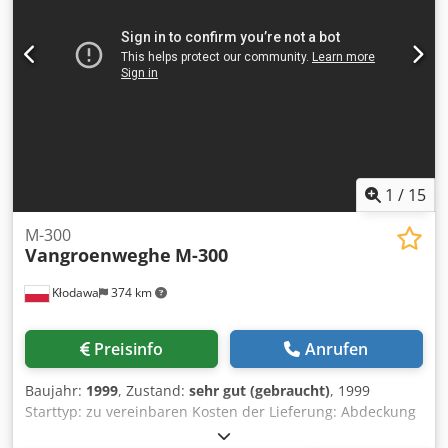
1
/
15
M-300
Vangroenweghe
M-300
Kłodawa
374 km
Preisinfo
Anrufen
Baujahr:
1999
, Zustand:
sehr gut (gebraucht)
, 1999
Starttyp: zu vereinbaren Kosten der Lieferung: Abdeckung
des Kunden Bedingungen für die Lieferung: EIGENE