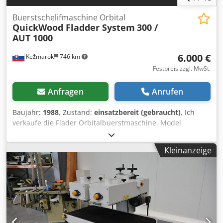
Buerstschelifmaschine Orbital
QuickWood Fladder System
300 /
AUT 1000
6.000 €
Kežmarok
746 km
Festpreis zzgl. MwSt.
Anfragen
Anrufen
Baujahr:
1988
, Zustand:
einsatzbereit (gebraucht)
, Ich
verkaufe die Flader Orbitalbuerstmaschine. Model
Quickwood Fladder System Arbeitsbreite 1060mm.
Mechanisch verstellbar Rotazion und
Kleinanzeige
Vorschubgeschwindigkeit. Guenstig fuer Rustikal Buerst
und Patina Flächen. Profilen moglich. Dkjdpfxof Rth Ts
Aczer Made in Denmark Hansen - Hundebol AS