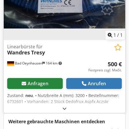
1
/
1
Linearbürste für
Wandres
Tresy
500 €
Bad Oeynhausen
164 km
Festpreis zzgl. MwSt.
Anfragen
Anrufen
Zustand:
neu
, • Nutzbreite A (mm): 3200 • Bestellnummer:
6732601 • Vorhanden: 2 Stück Dedofrux Aspfx Aczskr
Weitere gebrauchte Maschinen entdecken