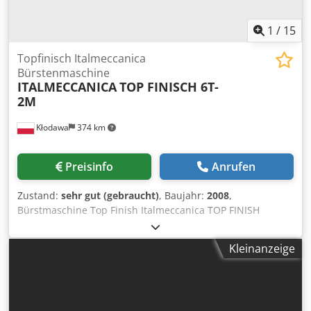
1
/
15
Topfinisch Italmeccanica
Bürstenmaschine
ITALMECCANICA
TOP FINISCH 6T-
2M
Kłodawa
374 km
Preisinfo
Anrufen
Zustand:
sehr gut (gebraucht)
, Baujahr:
2008
,
Bürstmaschine Top Finish Italmeccanica TOP FINISH
Dkodpfjk Iu Hvsx Aczjr 6T -2M Bürstmaschine eine
horizontale Welle zwei Kantenstifte zwei Drehstifte
Kleinanzeige