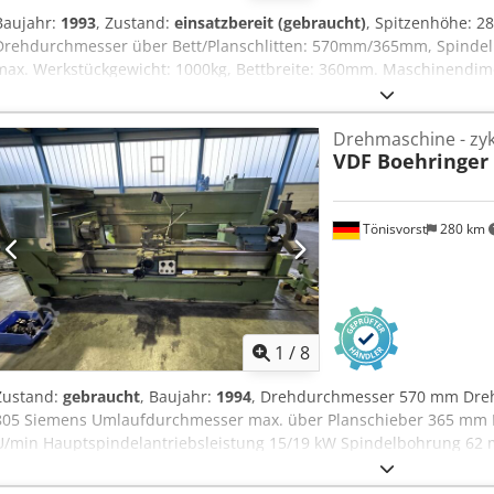
Baujahr:
1993
, Zustand:
einsatzbereit (gebraucht)
, Spitzenhöhe: 
Drehdurchmesser über Bett/Planschlitten: 570mm/365mm, Spinde
max. Werkstückgewicht: 1000kg, Bettbreite: 360mm. Maschinendime
4000mm/2250mm/2000mm, Gewicht: ca. 5500kg, Steuerung: Siemens.
möglich. Cedpfxjxq Eyuj Aameha
Drehmaschine - zyk
VDF Boehringer
Tönisvorst
280 km
1
/
8
Zustand:
gebraucht
, Baujahr:
1994
, Drehdurchmesser 570 mm Dre
805 Siemens Umlaufdurchmesser max. über Planschieber 365 mm H
U/min Hauptspindelantriebsleistung 15/19 kW Spindelbohrung 62 
Reitstockaufnahme MK 5 Pinolenhub 190 mm Pinolendurchmesser 
quer 0,01-50 mm/u Gesamtleistungsbedarf 50 KVA Maschinengewicht