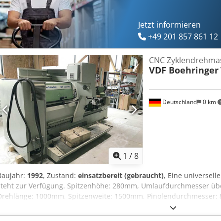
Auslieferung Wir bitten um Ihren Auftrag. Weitere Drehmaschinen i
fragen Sie bei uns an.
Jetzt informieren
+49 201 857 861 12
CNC Zyklendrehma
VDF Boehringer
Deutschland
0 km
1
/
8
Baujahr:
1992
, Zustand:
einsatzbereit (gebraucht)
, Eine universel
steht zur Verfügung. Spitzenhöhe: 280mm, Umlaufdurchmesser üb
Drehlänge: 1000mm, Spitzenweite: 1500mm, Pinolendurchmesser:
2500U/min, Bettbreite: 360mm, Eilgang X/Z: 5m/min/10m/min. Masc
3500mm/2200mm/2400mm, Gewicht: ca. 4000kg, Steuerung: Siemen