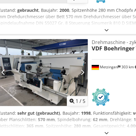
Zustand:
gebraucht
, Baujahr:
2000
, Spitzenhöhe 280 mm Chodpfx 
mm Drehdurchmesser über Bett 570 mm Drehdurchmesser über S
Spindelaufnahme DIN 55027 Gr. 8 Steuerung Sinumerik 810 D SIE
Spindelbohrung 62 mm Drehzahlbereich 3 - 2500 U/min Vorschub: 5
m/min Dreibackenfutter Durchmesser 250 mm Schnellwechselhalt
Drehmaschine - zyk
Antriebsleistung - Spindelmotor 25 kW Aufnahmekegel in der Reit
VDF Boehringer
100 mm Pinolenhub 190 mm Betriebsspannung 400 V Maschinengewic
2,20 x 1,95 m - Fabrik-Nr.: 2022-3742-03 - Steuerung: SIEMENS Sinum
Kühlmitteleinrichtung - Maschinenleuchte
Metzingen
303 km
1
/
5
Zustand:
sehr gut (gebraucht)
, Baujahr:
1998
, Funktionsfähigkeit:
v
über Planschlitten:
570 mm
, Spindelbohrung:
62 mm
, Drehlänge:
Bettschlitten:
365 mm
, Spitzenhöhe:
280 mm
, Gesamtgewicht:
4.00
unverbindlich ab Lager, Irrtum und Zwischenverkauf vorbehalten,