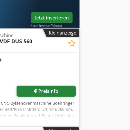
n allen Größen hier am Lager - bitte
Jetzt inserieren
*pro Inserat/Monat
Kleinanzeige
schine
VDF DUS 560
Preisinfo
le CNC-Zyklendrehmaschine Boehringer
er Bett/Planschlitten: 570mm/365mm,
 80mm, Pinolenhub: 190mm, Drehzahl:
hinendimensionen X/Y/Z: ca.
s. Dokumentation vorhanden. Eine