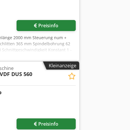
riginaldokumentation - Satz
kardt 315-F Ø315 mm Gewicht &
iteren Spezifikationen dieser Maschine
Preisinfo
hlänge 2000 mm Steuerung num +
chlitten 365 mm Spindelbohrung 62
 Schnittgeschwindigkeit Konstant 1 -
ereich z-Richtung 0,01 - 50 mm/U
rschubkraft z-Achse 12.500 N
Kleinanzeige
schine
eg 125 mm Bettbreite 360 mm
VDF DUS 560
 Reitstockaufnahme MK 5
n Spitzen max. 1000 kg
den metrisch 0,1 - 400 mm/Stg.
: 3-Backenfutter RÖHM, 250 mmø;
Preisinfo