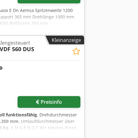
Aaox E Dn Aemsa Spitzenweite 1200
upport 365 mm Drehlänge 1000 mm
MENS Bettbreite 360 mm
000 mm / min Eilgang - längs/plan 10
er SANDVIK Coromant Capto
Kleinanzeige
lengesteuert
stockpinole MK 5 Pinolen-Durchmesser
VDF 560 DUS
ht ca. 5,0 t Raumbedarf ca. 3,55 x
erik 810 D - Eilgang -
Preisinfo
oll funktionsfähig
, Drehdurchmesser
1.250 mm
, Umlaufdurchmesser über
0 kg
, A N G E B O T Wir können Ihnen
 anbieten : Chedpfx Ajyqw Eqsamsa V D