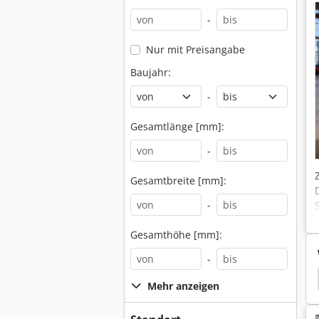
-
Nur mit Preisangabe
Baujahr:
-
Gesamtlänge [mm]:
-
Gesamtbreite [mm]:
-
Gesamthöhe [mm]:
-
rts Zyklendrehmaschine
Monforts Spannrahmen
Mehr anzeigen