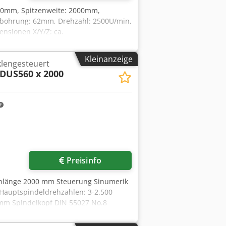
280mm, Spitzenweite: 2000mm,
lbohrung: 62mm, Drehzahl: 2500U/min,
nsionen X/Y/Z: ca.
 Eine Besichtigung vor Ort ist
Kleinanzeige
lengesteuert
DUS560 x 2000
Preisinfo
hlänge 2000 mm Steuerung Sinumerik
auptspindeldrehzahlen: 3-2.500
mm Spindelkopf DIN 55027 No.8
80 mm Vorschubbereich - längs und
 ca. 5 t Raumbedarf ca. m Inkl.