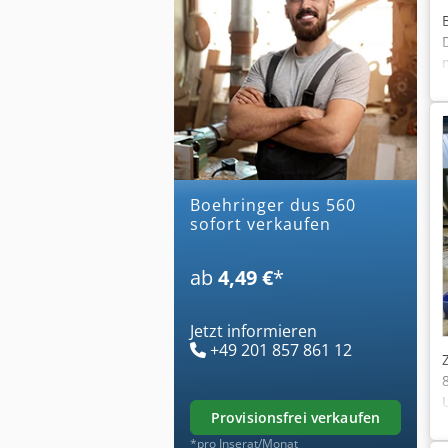
boehringer dus 560
sofort verkaufen
ab
4,49 €
*
Jetzt informieren
+49 201 857 861 12
provisionsfrei verkaufen
*pro Inserat/Monat