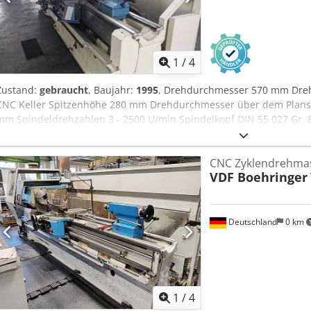
werden! Cjdpfxsyvuhzo Aamjha Serienmäßig geliefert inklusive: - O
Werkzeughalter + Bohrfutter - Feste Lünette - 3-Backen-Futter For
Abmessungen: - 5.500 kg - 5.000 x 2.100 x 2.000 mm (LxBxH) Alle we
finden Sie auf den letzten Bildern!
1
/
4
Zustand:
gebraucht
, Baujahr:
1995
, Drehdurchmesser 570 mm Dre
CNC Keller Spitzenhöhe 280 mm Drehdurchmesser über dem Plans
mm Spindeldrehzahlen 3 - 2500 U/min Spindelkopf DIN 55 027 Gr. 8
9999 m/min Vorschubbereich x - Richtung 0,01 - 50 mm/U Vorschub
Eilgang - längs/plan 10 / 5 m/min Vorschubkraft x-Achse 7100 N Vo
CNC Zyklendrehma
Planschlittenweg 345 mm Codpfoyrhm Ujx Aamjha Oberschlittenw
VDF Boehringer
Reitstockpinolendurchmesser 80 mm Reitstockpinolenhub 190 mm
Werkstückgewicht max. - fliegend 400 kg Werkstückgewicht zwische
Werkstückgewicht max. je Lünette zusätzlich 300 kg Gewindeschnei
Abmessungen der Maschine L x B x H 3,98 x 1,87 x 1,81 m Zubehör
Deutschland
0 km
MULTIFIX-Kopf, feste Lünette, Kühlmitteleinrichtung
1
/
4