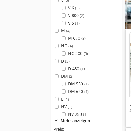
V
(5)
V 6
(2)
V 800
(2)
V 5
(1)
M
(4)
M 670
(3)
NG
(4)
NG 200
(3)
D
(3)
D 480
(1)
DM
(2)
DM 550
(1)
DM 640
(1)
E
(1)
NV
(1)
NV 250
(1)
Mehr anzeigen
Preis: