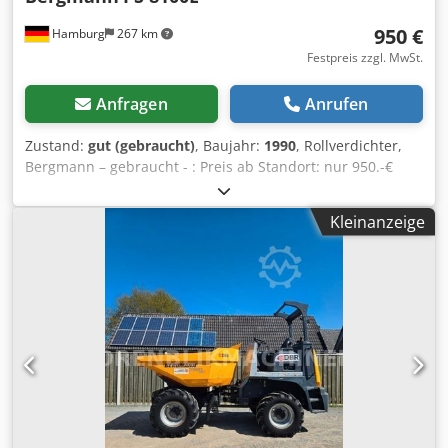
950 €
Hamburg
267 km
Festpreis zzgl. MwSt.
Anfragen
Anrufen
Zustand:
gut (gebraucht)
, Baujahr:
1990
, Rollverdichter,
Bergmann – gebraucht - : Preis ab Standort: nur 950.-€
(netto) Chodozbygrepfx Aflja Hersteller: Bergmann Typ: PS
8100E Baujahr: 1990 Seriennummer: 05 3658 2845/90
Kleinanzeige
Pressdruck: to Eigengewicht: 750kg 400v, 5,5kW, Zustand:
gut Verfügbar: ab Q4/2026 Standort: Hamburg Effiziente
Abfallverdichtung: Eine spezielle Stahltrommel ermöglicht
ein effektives Sammeln, Zerkleinern und Verdichten des
Abfalls und reduziert sein Volumen um das bis zu
Neunfache. Kontinuierliche Befüllung: Die Maschine
ermöglicht eine kontinuierliche Befüllung durch alle
Benutzer. Der Einfüllschacht kann auch während des
Arbeitsprozesses geöffnet bleiben, was die
Müllverdichtung erleichtert und beschleunigt.