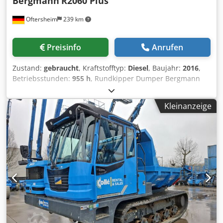
Bergmann
R2060 Plus
Oftersheim
239 km
Preisinfo
Anrufen
Zustand:
gebraucht
, Kraftstofftyp:
Diesel
, Baujahr:
2016
,
Betriebsstunden:
955 h
, Rundkipper Dumper Bergmann
2060Rplus Baujahr 2016 Betriebsstunden nur ca. 950
Nutzlast 6.000 kg Leergewicht 4.045 kg Muldeninhalt
Kleinanzeige
gestrichen 2,5 m3 Cjdpfsyaa S Esx Afljha Muldeninhalt
gehäuft 3,6 m3 Muldensystem Hydraulisch um 180° dreh-
und kippbare Mulde Höhe 3107mm Breite 2018mm Länge
4489mm Bodenfreiheit 2373mm Geschwindigkeit 0-28km
Gesamtgewicht Straße 7490kg Nutzlast Straße 3190kg Das
Angebot richtet sich ausschließlich an Gewerbetreibende
im Sinne §14 BGB