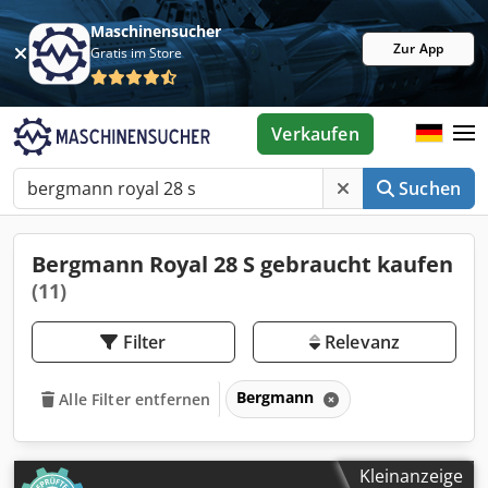
Maschinensucher
Zur App
Gratis im Store
Verkaufen
Suchen
Bergmann Royal 28 S gebraucht kaufen
(11)
Filter
Relevanz
Bergmann
Alle Filter entfernen
Kleinanzeige