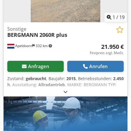
1
/
19
Sonstige
BERGMANN
2060R plus
21.950 €
Apeldoorn
332 km
Festpreis zzgl. MwSt.
Anfragen
Anrufen
Zustand:
gebraucht
, Baujahr:
2015
, Betriebsstunden:
2.450
h
, Ausstattung:
Allradantrieb
, MARKE: BERGMANN TYP:
2060R PLUS BAUJAHR: 2015 Cjdpfxoy Hfd Ij Aflsha CE
GEPRÜFT: JA BETRIEBSSTUNDEN: 2450 REIFEN/FAHRWERK:
80% LEISTUNG: 63KW MOTOR: CUMMINS GEWICHT:
4300KG OPTIONEN: 6.000 KG NUTZLAST REIFEN 80%
ROTIEREND SOFORT EINSATZBEREIT
ZENTRALSCHMIERANLAGE