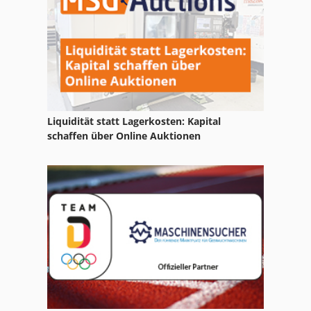
Kgs 1670
Ng 200
Osterberger Repandus R 70
Sbs 8 70
Liquidität statt Lagerkosten: Kapital
Schneider Sls 28
schaffen über Online Auktionen
Vermeer Rt 200
Welger 830
Welger Ls 280
Winter Sbs 8 70