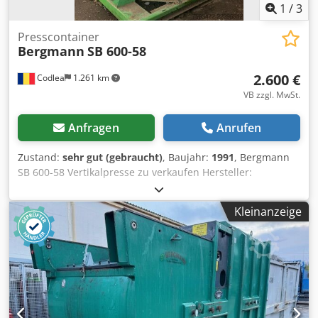
1
/
3
Presscontainer
Bergmann
SB 600-58
2.600 €
Codlea
1.261 km
VB zzgl. MwSt.
Anfragen
Anrufen
Zustand:
sehr gut (gebraucht)
, Baujahr:
1991
, Bergmann
SB 600-58 Vertikalpresse zu verkaufen Hersteller:
Bergmann Modell: SB 600-58 Baujahr: 1991
Maschinengewicht: 810 kg Hochwertige, in Deutschland
Kleinanzeige
hergestellte Bergmann-Vertikalpresse, konzipiert für das
Verdichten von Karton, Kunststofffolie (LDPE), PET-
Flaschen, Papier und anderen recycelbaren Materialien.
Chjdpfszntxajx Aflsa Die Maschine stammt aus einer
Recyclinganlage und verfügt über eine robuste industrielle
Konstruktion, wodurch sie sich für
Abfallwirtschaftsunternehmen, Recyclinganlagen,