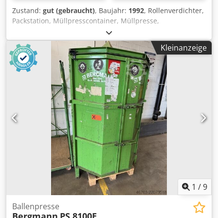
Zustand:
gut (gebraucht)
, Baujahr:
1992
, Rollenverdichter,
Packstation, Müllpresscontainer, Müllpresse,
Presscontainer, Müllcontainer, Selbstpresscontainer,
Abfallpresse, Papierpresscontainer, Papiercontainer,
Kleinanzeige
Schrankpresse, Vertikalballenpresse, Kartonverkleinerer,
Papierballenpresse, rotierender Abfallverdichter -
Hersteller: Bergmann, Papierballenpresse -Typ: PS 8100-38
-Müllverdichter: mit rotierender Verdichtungseinheit -
Vorteil: Es kann kontinuierlich befüllt werden -
Antriebsleistung: 2,02 kW -Einfüllöffnung: 1190/990/H670
mm Codpfx Asxrpi Asfloha -Ballenvolumen: 1 m³ -
Transportabmessung: 1600/1200/H2200 mm -Gewicht: 898
kg
1
/
9
Ballenpresse
Bergmann
PS 8100E