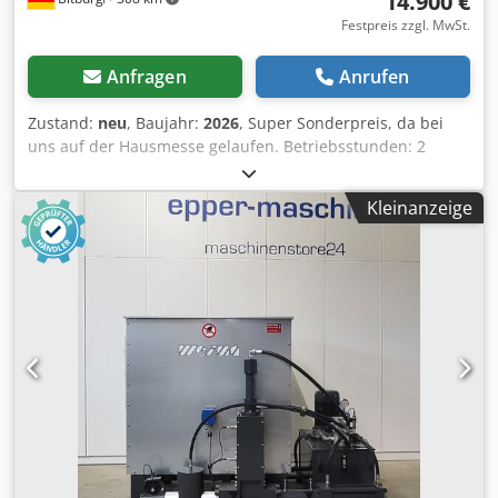
14.900 €
Festpreis zzgl. MwSt.
Anfragen
Anrufen
Zustand:
neu
, Baujahr:
2026
, Super Sonderpreis, da bei
uns auf der Hausmesse gelaufen. Betriebsstunden: 2
Sofort verfügbar - Zwischenverkauf vorbehalten Wenn weg
- dann weg Kompakte Bauweise, hohe Zuverlaessigkeit
Kleinanzeige
und ein exzellentes Preis-Leistungs-Verhaeltnis: Das sind
die Vorteile dieser Maschine, die sich perfekt zum
Brikettieren von Materialien Dsdpelht H Ejfx Aciekr wie z.B.
Holz, Styropor, Schaumstoffen oder Papier eignet.
Besonderes Merkmal: die Schneckenvorverdichtung, die
eine hohe Brikettqualitaet garantiert. Fuer die schnelle
und einfache Installation ist die C 140 auf einem stabilem
Grundrahmen montiert Gesamtmasse: 1900 x 1410 mm
Trichteroeffnung: 1044x1044 mm Trichterhoehe: 1010 mm
Trichterinhalt: 1,1 m³ Antriebsleistung: 4 kW
Brikettdurchmesser (mm) 40 Durchsatzleistung (kg/h) 30-
40 Hydraulik-Oelmenge (l) 100 Gewicht (kg) 530
Ausstattung: Presse Leistungsstarke Pressmechanik mit