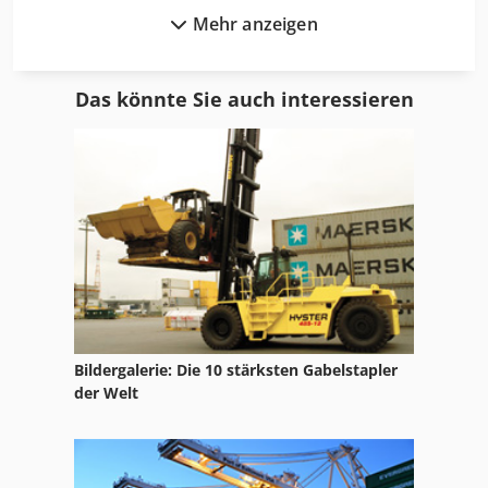
Mehr anzeigen
Brötchenaufschneidemaschine
Einschneckenextruder
Das könnte Sie auch interessieren
Entstaubungsmaschine
Foerderschnecke
Hörnchenwickelmaschine
Keksmaschine
Knödelmaschine
Kuchenschneidemaschine
Bildergalerie: Die 10 stärksten Gabelstapler
Käseschneidemaschine
der Welt
Schneckenextruder
Schneckenfräsmaschine