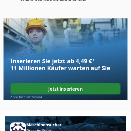
Inserieren Sie jetzt ab 4,49 €
*
11 Millionen
Käufer warten auf Sie
Jetzt inserieren
*pro Inserat/Monat
Maschinensucher
Gratis im Store