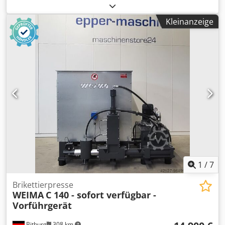
3.800 kg
, Rotorlänge:
1.000 mm
, Leistung:
18,5 kW (25,15
PS)
, Einwellenschredder mit Austragungsschnecke, Ideal
Kleinanzeige
für Kabel, Holz, Späne, 2 Siebe vorhanden, 15 mm + 20
mm, Hydraulikaggregat, Schaltschrank wurde erneuert,
Maschine stand ca. 12 Jahre außer Betrieb, getestet
,einsatzbereit Dodpfxsznn Ago Aciskr
1
/
7
Brikettierpresse
WEIMA
C 140 - sofort verfügbar -
Vorführgerät
Bitburg
308 km