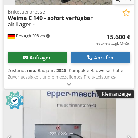
Brikettierpresse
Weima
C 140 - sofort verfügbar
ab Lager -
15.600 €
Bitburg
308 km
Festpreis zzgl. MwSt.
Anfragen
Anrufen
Zustand:
neu
, Baujahr:
2026
, Kompakte Bauweise, hohe
Zuverlaessigkeit und ein exzellentes Preis-Leistungs-
Verhaeltnis: Das sind die Vorteile dieser Maschine, die sich
perfekt zum Brikettieren von Materialien wie z.B. Holz,
Kleinanzeige
Styropor, Schaumstoffen oder Papier eignet. Besonderes
Merkmal: die Schneckenvorverdichtung, die eine hohe
Brikettqualitaet garantiert. Fuer die schnelle und einfache
Installation ist die C 140 auf einem stabilem Grundrahmen
montiert Gesamtmasse: 1900 x 1410 mm Dsdpfx Aebtnf
Eociekr Trichteroeffnung: 1044x1044 mm Trichterhoehe:
1010 mm Trichterinhalt: 1,1 m³ Antriebsleistung: 4 kW