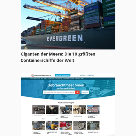
Schneckenförderer
Schneckenhacker
Schnellkuehler
Schokoladenmaschine
Giganten der Meere: Die 10 größten
Schokoladenueberziehmaschine
Containerschiffe der Welt
Streifenschneider
Wurst Abfuellmaschine
Wurstfuellmaschine
Zwiebelschälmaschine