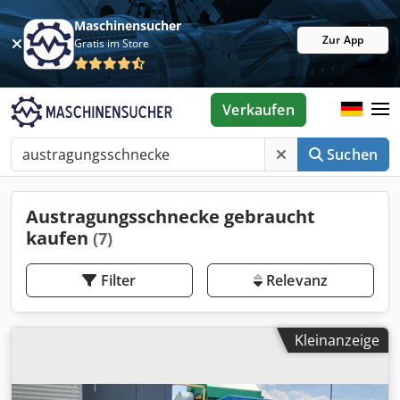
Maschinensucher
Zur App
Gratis im Store
Verkaufen
Suchen
Austragungsschnecke gebraucht
kaufen
(7)
Filter
Relevanz
Kleinanzeige