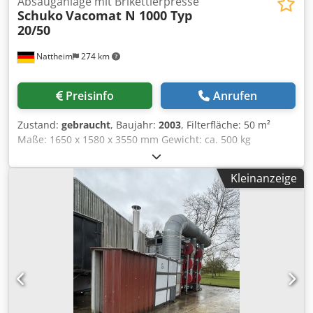
Absauganlage mit Brikettierpresse
Standort: 54634 Bitburg
Schuko
Vacomat N 1000 Typ
20/50
Nattheim
274 km
Preisinfo
Anrufen
Zustand:
gebraucht
, Baujahr:
2003
, Filterfläche: 50 m²
Maße: 1650 x 1580 x 3550 mm Gewicht: ca. 500 kg
Unterbau mit Austragungsschnecke: Brikettierpresse
Schuko C 800 - 2 mit Löscheinrichtung Motor: 1,5 kW
Kleinanzeige
Gewicht: ca. 1200 kg Lagerort: Lieferant Dedpjzb N T Uefx
Aciskr