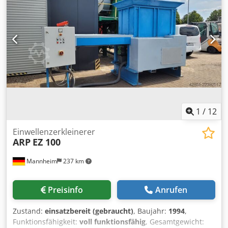
1
/
12
Einwellenzerkleinerer
ARP
EZ 100
Mannheim
237 km
Preisinfo
Anrufen
Zustand:
einsatzbereit (gebraucht)
, Baujahr:
1994
,
Funktionsfähigkeit:
voll funktionsfähig
, Gesamtgewicht: