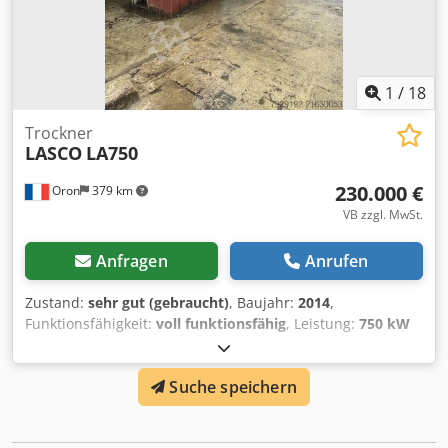
1
/
18
Trockner
LASCO
LA750
230.000 €
Oron
379 km
VB zzgl. MwSt.
Anfragen
Anrufen
Zustand:
sehr gut (gebraucht)
, Baujahr:
2014
,
Funktionsfähigkeit:
voll funktionsfähig
, Leistung:
750 kW
(1.019,72 PS)
, Trocknungstechnik Titel: Mehrstofftrockner +
Heizkessel Zustand: Gebraucht – sehr guter Zustand
Suche speichern
Beschreibung: Verkaufe Mehrstofftrockner Marke: Gerdes
System mit perforiertem, beweglichem Boden Antrieb der
beweglichen Böden über elektrohydraulische Einheit 3