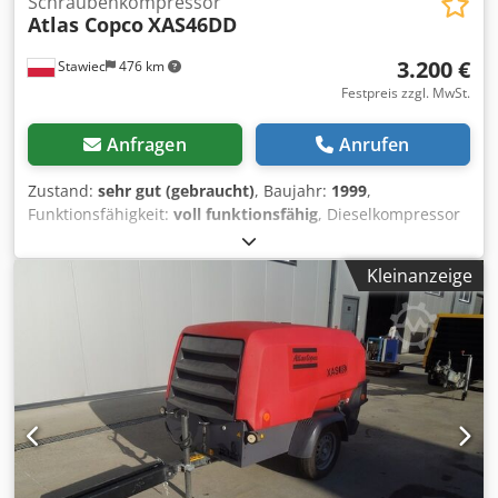
Schraubenkompressor
Atlas Copco
XAS46DD
3.200 €
Stawiec
476 km
Festpreis zzgl. MwSt.
Anfragen
Anrufen
Zustand:
sehr gut (gebraucht)
, Baujahr:
1999
,
Funktionsfähigkeit:
voll funktionsfähig
, Dieselkompressor
ATLAS COPCO XAS46DD nach Service! Cedpox A T D Sefx
Actoha Kompressor in Polen zugelassen. Technische
Kleinanzeige
Daten: Leistung: 2,60 m3/min; Betriebsdruck: 7 Bar; Motor:
DEUTZ F2M1011 Betriebsstunden: 1355 h!!! Der
Kompressor ist voll funktionsfähig, einsatzbereit, mit
Garantie. Nettopreis: 13.500 PLN Bruttopreis: 16.605 PLN