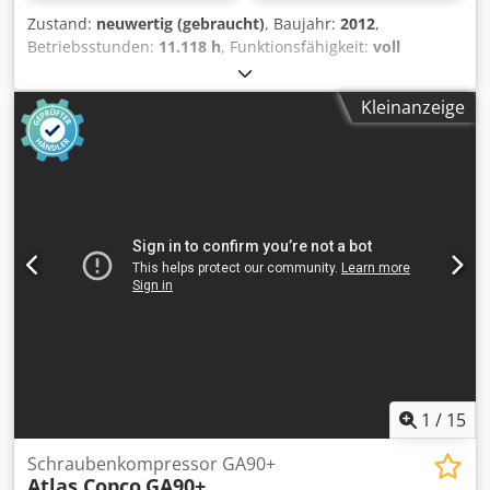
Zustand:
neuwertig (gebraucht)
, Baujahr:
2012
,
Betriebsstunden:
11.118 h
, Funktionsfähigkeit:
voll
funktionsfähig
, Premium second-hand Atlas Copco GA90
Chodpfx Acot E I D Eotea 90 kW 7.5 bar 16.21 m3/min Nur
Kleinanzeige
11.118 Betriebsstunden!
1
/
15
Schraubenkompressor GA90+
Atlas Copco
GA90+