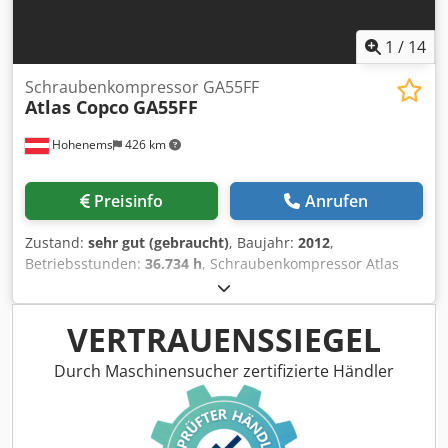
1
/
14
Schraubenkompressor GA55FF
Atlas Copco
GA55FF
Hohenems
426 km
Preisinfo
Anrufen
Zustand:
sehr gut (gebraucht)
, Baujahr:
2012
,
Betriebsstunden:
36.734 h
, Schraubenkompressor Atlas
Copco GA55FF Trockner integriert 55 kW Chedpfx
Acjzphrwjtsa 9,80 bar 8,87 m3/min Baujahr: 2012
Betriebsstunden: 36.734
VERTRAUENSSIEGEL
Durch Maschinensucher zertifizierte Händler