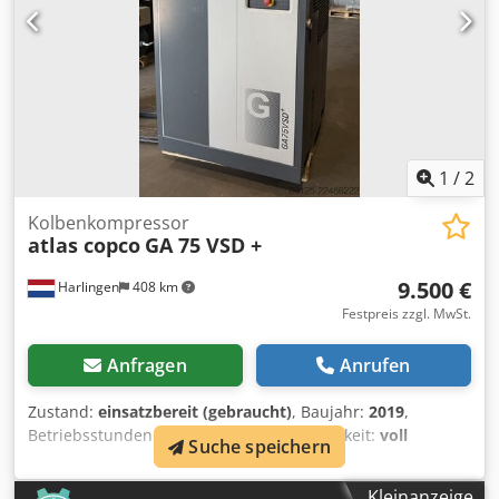
1
/
2
Kolbenkompressor
atlas copco
GA 75 VSD +
9.500 €
Harlingen
408 km
Festpreis zzgl. MwSt.
Anfragen
Anrufen
Zustand:
einsatzbereit (gebraucht)
, Baujahr:
2019
,
Betriebsstunden:
10.500 h
, Funktionsfähigkeit:
voll
Suche speichern
funktionsfähig
, Gesamtgewicht:
898 kg
, Leistung:
75 kW
(101,97 PS)
, Volumenstrom:
476 m³/h
, Druck (max.):
13 bar
,
Kleinanzeige