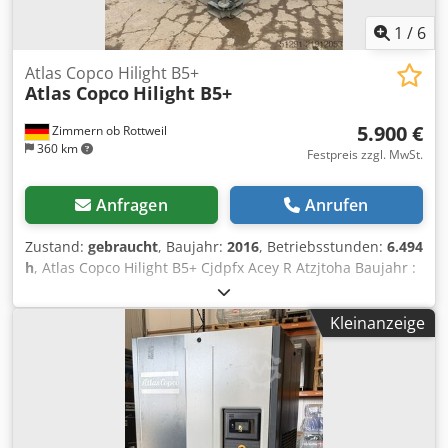
1
/
6
Atlas Copco Hilight B5+
Atlas Copco
Hilight B5+
5.900 €
Zimmern ob Rottweil
360 km
Festpreis zzgl. MwSt.
Anfragen
Anrufen
Zustand:
gebraucht
, Baujahr:
2016
, Betriebsstunden:
6.494
h
, Atlas Copco Hilight B5+ Cjdpfx Acey R Atzjtoha Baujahr :
2016 Betriebsstunden: 6.494 Std. LED-Beleuchtung: 4 × 350
W Lichtabdeckung: bis zu 5.000 m² Gewicht: 981 kg
Kleinanzeige