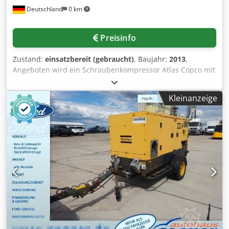
Deutschland
0 km
Kondensatableiter ohne Druckverlust: Verhindert
Druckluftverluste und reduziert Stillstandszeiten.
Schallgedämmtes Gehäuse: Reduziert Geräusch- und
Preisinfo
Vibrationspegel. Maschinenstatus: BETRIEBSBEREIT
Zustand:
einsatzbereit (gebraucht)
, Baujahr:
2013
,
Angeboten wird ein Schraubenkompressor Atlas Copco mit
integriertem Kältetrockner. Leistung: 11kW,
Motordrehzahl: 7700U/min, Betriebsdruck: 12,75bar,
Kleinanzeige
Kapazität: 32l/s, drehzahlgeregelt, Betriebsstunden:
9035h, Gewicht: 271kg. Eine Besichtigung vor Ort ist
möglich. Csdpfezq Ec Nex Actjha