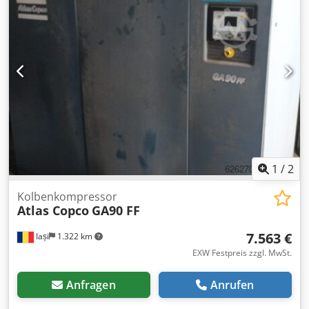
1
/
2
Kolbenkompressor
Atlas Copco
GA90 FF
7.563 €
Iași
1.322 km
EXW Festpreis zzgl. MwSt.
Anfragen
Anrufen