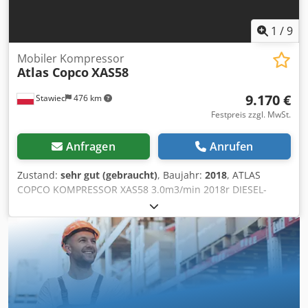
1
/
9
Mobiler Kompressor
Atlas Copco
XAS58
9.170 €
Stawiec
476 km
Festpreis zzgl. MwSt.
Anfragen
Anrufen
Zustand:
sehr gut (gebraucht)
, Baujahr:
2018
, ATLAS
COPCO KOMPRESSOR XAS58 3.0m3/min 2018r DIESEL-
Kompressor ATLAS COPCO XAS 58 Maschine nach dem
Service Technische Daten: Leistung 3,00 m3/min;
Betriebsdruck 7 Bar; Jahr der Herstellung 2018; Cedpfxotyk
Sve Actsha KUBOTA-Motor Kilometerstand 681h!!!
Verdichter voll funktionsfähig Nettopreis: 39500 zł
Bruttopreis: 48585 zł Unten ist ein Link zu einem Video, das
zeigt, wie die Maschine funktioniert