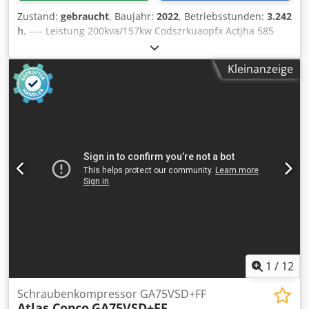
Zustand:
gebraucht
, Baujahr:
2022
, Betriebsstunden:
3.242
h
, ---- Leistung 200kva/157kw Codszrkuaopfx Actjha 585
Liter Kraftstofftank 3242 h, BJ 12/2022 Steckdosen 125-63-
32-16A + DS Fehlerstromschutzschalter Typ B
Kleinanzeige
1
/
12
Schraubenkompressor GA75VSD+FF
Atlas Copco
GA75VSD+FF