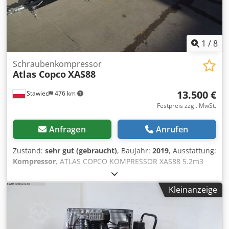
1
/
8
Schraubenkompressor
Atlas Copco
XAS88
13.500 €
Stawiec
476 km
Festpreis zzgl. MwSt.
Anfragen
Anrufen
Zustand:
sehr gut (gebraucht)
, Baujahr:
2019
, Ausstattung:
Kompressor
, ATLAS COPCO KOMPRESSOR XAS88 5.2m3
2019 DIESEL-Kompressor ATLAS COPCO XAS 88 vollständig
gewartet Technische Daten: Leistung 5,20 m3/min;
Kleinanzeige
Betriebsdruck 7 Bar; Cedpfxerdf Swe Actjha
Produktionsjahr 2019; KUBOTA-Motor Kilometerstand
1519h!!! Verdichter voll funktionsfähig Nettopreis: 58800 zł
Bruttopreis: 72324 zł Unten ist ein Link zu einem Video, das