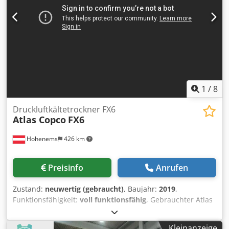
1
/
8
Druckluftkältetrockner FX6
Atlas Copco
FX6
Hohenems
426 km
Preisinfo
Anrufen
Zustand:
neuwertig (gebraucht)
, Baujahr:
2019
,
Funktionsfähigkeit:
voll funktionsfähig
, Gebrauchter Atlas
Copco FX6 Kältetrockner 2,34 m3/min 14 bar Csdpfezrtbiox
Actjha Baujahr: 2019
Kleinanzeige