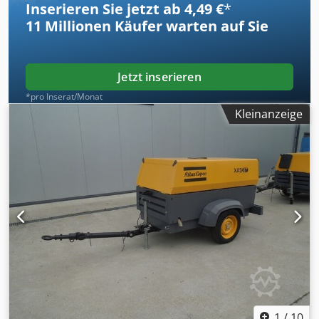
Inserieren Sie jetzt ab 4,49 €
*
11 Millionen
Käufer warten auf Sie
Jetzt inserieren
*pro Inserat/Monat
Kleinanzeige
1
/
10