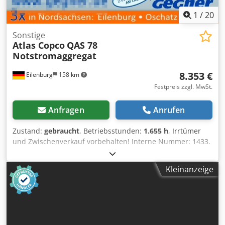
1
/
20
Sonstige
Atlas Copco
QAS 78
Notstromaggregat
8.353 €
Eilenburg
158 km
Festpreis zzgl. MwSt.
Anfragen
Anrufen
Zustand:
gebraucht
, Betriebsstunden:
1.655 h
, Irrtümer
und Zwischenverkauf vorbehalten! Interne Nummer: 1433.
PERKINS-Motor Csdpfx Aezp Avkjctsha Das Fahrzeug ist
unaufbereitet! Bundesweite Anlieferung gegen Aufpreis
Kleinanzeige
möglich. Irrtümer und Zwischenverkauf vorbehalten.
Gerne nehmen wir Ihr Fahrzeug in Zahlung. Finanzierung /
Leasing auch ohne Anzahlung möglich! Sie haben noch
Fragen? Wir beraten Sie gern!