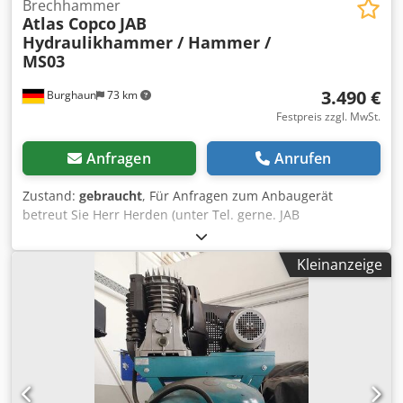
Brechhammer
Atlas Copco
JAB
Hydraulikhammer / Hammer /
MS03
3.490 €
Burghaun
73 km
Festpreis zzgl. MwSt.
Anfragen
Anrufen
Zustand:
gebraucht
, Für Anfragen zum Anbaugerät
betreut Sie Herr Herden (unter Tel. gerne. JAB
Hydraulikhammer / Hammer / MS03 / lagernd & sofort
verfügbar Chsdpfjznrr Eox Actea Preis: 3.490,00 € netto /
Kleinanzeige
4.153,10 € brutto - Gewicht (kg): 336 - Länge mit Meißel
(mm): 1.500 - Meisseldurchmesser (mm): 70 Ausstattung: -
inkl. MS03 Adapterplatte Viele weitere Adapterplatten
(MS01 / MS03 / MS08 / CW05 / CW10 / CW20 / OQ65 /
OQ70/55 / usw...) lagernd und sofort verfügbar. In
unserem Lager haben wir eine sehr große Auswahl von
verschiedenen Anbaugeräten, die sofort verfügbar sind!