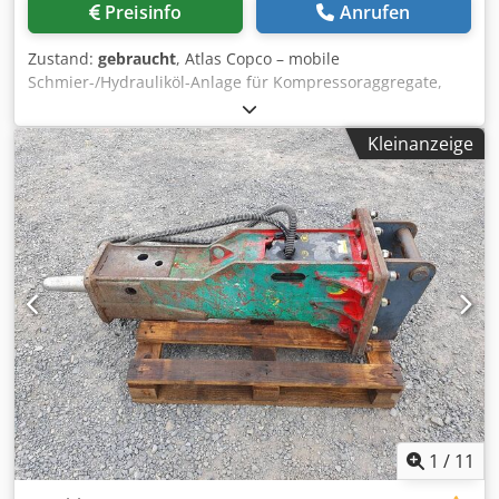
Preisinfo
Anrufen
Zustand:
gebraucht
, Atlas Copco – mobile
Schmier-/Hydrauliköl-Anlage für Kompressoraggregate,
bestehend aus einem Basisbehälter/Tank mit Pumpen,
Filtern, Kühlern und einem Ventilblock. Inklusive
Kleinanzeige
Entleerungsbehälter sowie einer Auswahl an Ersatzteilen
und Dichtungen, wie in der untenstehenden, zum
Download bereitgestellten Liste aufgeführt. Hinweis: Der
Verkauf ist an die Bedingung geknüpft, dass der Käufer
innerhalb von 24 Stunden nach Abschluss des vorläufigen
Kaufvertrags eine zufriedenstellende Überprüfung der
Geschäftspartnerschaft (Business Partner Due Diligence
Check, BPDDC) und ein Formular zur Erklärung des
Endverbrauchers (End User Statement, EUS) vorlegt. Falls
der Käufer nicht der Endverbraucher ist, ist dies für jeden
Endverbraucher erforderlich. Chedpfezmadmex Actoa Die
Formulare für die BPDDC- und EUS-Überprüfung können
von der Website heruntergeladen werden.
1
/
11