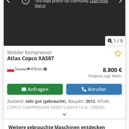
1
/
9
Mobiler Kompressor
Atlas Copco
XAS87
8.800 €
Stawiec
476 km
Festpreis zzgl. MwSt.
Anfragen
Anrufen
Zustand:
sehr gut (gebraucht)
, Baujahr:
2012
, ATLAS
COPCO COMPRESSOR XAS87 5,00m3 12 yr ! DIESEL-
Kompressor ATLAS COPCO XAS87 Maschine nach dem
Service Technische Daten: Leistung 5,00 m3/min;
Betriebsdruck 7 Bar; Jahr der Herstellung 2012; Motor;
Weitere gebrauchte Maschinen entdecken