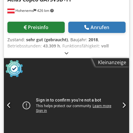
Hohenems
426 km
Preisinfo
Anrufen
Zustand:
sehr gut (gebraucht)
, Baujahr:
2018
,
Betriebsstunden:
43.309 h
, Funktionsfähigkeit:
voll
funktionsfähig
, Schraubenkompressor Atlas Copco
GA75VSD+FF Umrichter und Trockner integriert Cedpfx
Kleinanzeige
Aszp Urwscteha 75 kW 12.75 bar 15.50 m3/min Baujahr:
2018 Betriebsstunden: 43.309