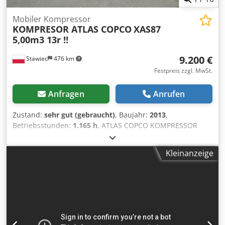
Mobiler Kompressor
KOMPRESOR ATLAS COPCO
XAS87
5,00m3 13r !!
9.200 €
Stawiec
476 km
Festpreis zzgl. MwSt.
Anfragen
Anrufen
Zustand:
sehr gut (gebraucht)
, Baujahr:
2013
,
Betriebsstunden:
1.165 h
, ATLAS COPCO KOMPRESSOR
XAS87 5,00m3 13r ! Chjdpfx Aotu E Eyectja DIESEL-
Kompressor ATLAS COPCO XAS87 Maschine nach dem
Kleinanzeige
Service Technische Daten: Leistung 5,00 m3/min;
Betriebsdruck 7 Bar; Produktionsjahr 2013; Motor; KUBOTA
Kilometerstand 1165h!!! Kompressor voll funktionsfähig,
bereit zu arbeiten, wir geben eine Garantie Nettopreis:
39800 zł Bruttopreis: 48954 zł Unten ist ein Link zu einem
Video, das die Arbeit der Maschine zeigt