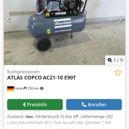
die Arbeit der Maschine zeigt
1
/
9
Kompressoren
ATLAS COPCO
AC21-10 E90T
Velen
256 km
Preisinfo
Anrufen
Zustand:
neu
, Förderdruck 10 bar eff. Liefermenge 252
L/min Kesselinhalt 90 l / bar Anzahl der Zylinder 1 Stk.
Motor 400Volt / 1,5KW V / KW Drehzahl 777 U/min