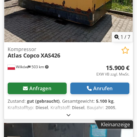
1
/
7
Kompressor
Atlas Copco
XAS426
15.900 €
Wilków
503 km
EXW VB zzgl. MwSt.
Anfragen
Anrufen
Zustand:
gut (gebraucht)
, Gesamtgewicht:
5.100 kg
,
Kraftstofftyp:
Diesel
, Kraftstoff:
Diesel
, Baujahr:
2005
,
HERSTELLER - ATLASCOPCO TYPENBEZEICHNUNG - XAS426
Chsdpfjt Srw Ajx Actja S/N - YA3-062854-50542371 JAHR -
Kleinanzeige
2005 LEISTUNG (kW) - 166 PUMPE (m3/min) - 25 CIS (bar) - 7