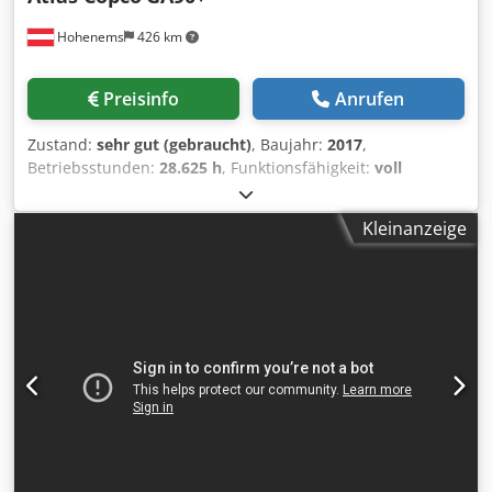
Hohenems
426 km
Preisinfo
Anrufen
Zustand:
sehr gut (gebraucht)
, Baujahr:
2017
,
Betriebsstunden:
28.625 h
, Funktionsfähigkeit:
voll
funktionsfähig
, Premium Schraubenkompressor Atlas
Copco GA90+. Chodpfxsuqanaj Actja 90 kW, 8.5 bar mit
Kleinanzeige
16.50 m3/min. Nur 28.625 Betriebsstunden. Mit
Wärmerückgewinnung, neues Kompressoröl und neue
Ölfilter.