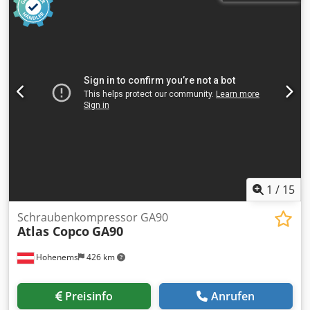
1
/
15
Schraubenkompressor GA90
Atlas Copco
GA90
Hohenems
426 km
Preisinfo
Anrufen