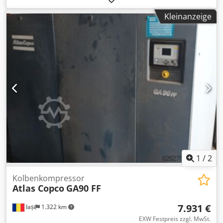
Maschinengewicht ca. 70 kg. Abmessung L-B-H 0,97 x 0,5 x
Kleinanzeige
0,9 mm Cjdevkiztopfx Acteha
1
/
2
Kolbenkompressor
Atlas Copco
GA90 FF
7.931 €
Iași
1.322 km
EXW Festpreis zzgl. MwSt.