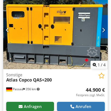
Betriebsdruck: 11bar, Ansaugleistung: 750l/min,
Leistungsbedarf: 4,0kW. 2) 3x Kompressoren Kaeser EPC
630-150, Baujahr: 1995, max. Betriebsdruck: 10bar,
Hubvolumenstrom: 630l/min, Motorleistung: 3,0kW. 3)
Kompressor Atlas Copco LT mit Schallhaube,
Betriebsdruck: 15bar. 6) Druckbehälter Maschinen- und
Behälterbau, Volumen: 350l, Baujahr: 1997, max.
Betriebsdruck: 16bar, Temperaturbereich: -10°C bis +50°C.
Eine Besichtigung vor Ort ist möglich. Codpfezmh Uajx
Acteha
1
/
4
Sonstige
Atlas Copco
QAS+200
44.900 €
Passau
356 km
Festpreis zzgl. MwSt.
Anfragen
Anrufen