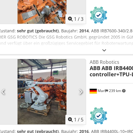
1
/
3
Zustand:
sehr gut (gebraucht)
, Baujahr:
2014
, ABB IRB7600-340/2
DER GSG ROBOTICS Die GSG Robotics GmbH, gegründet 2005 in Güters
und verfügt über ein großzügiges Servicegebiet für Roboterwartung
haben wir uns zu einem ganzheitlichen Partner in allen Belangen 
Automatisierungstechnik entwickelt. Wir sind Komplettdienstleiste
ABB Robotics
Roboterhersteller ABB und Fanuc. Dodpoxq Tuaofx Akhock
ABB
ABB IRB440
controller+TPU
Marl
239 km
1
/
5
Zustand:
sehr gut (gebraucht)
, Baujahr:
2016
, ABB IRB4400L-10+I