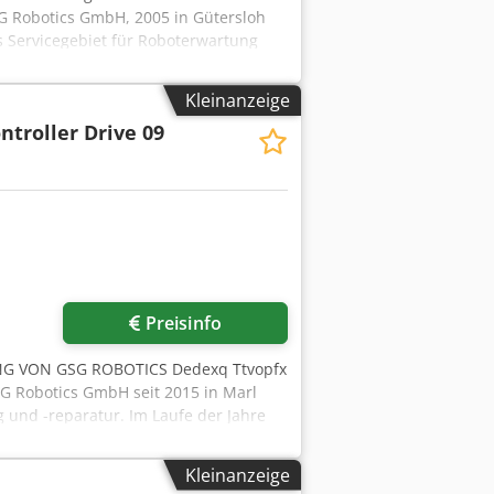
Robotics GmbH, 2005 in Gütersloh
es Servicegebiet für Roboterwartung
hen Partner für alle Belange rund um
ull-Service-Dienstleister für die
Kleinanzeige
ntroller Drive 09
r anfragen
Preisinfo
UNG VON GSG ROBOTICS Dedexq Ttvopfx
SG Robotics GmbH seit 2015 in Marl
 und -reparatur. Im Laufe der Jahre
um Industrieroboter und
ister für die beiden namhaften
Kleinanzeige