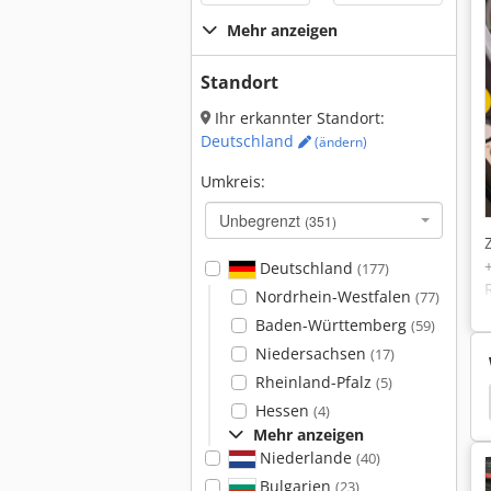
Mehr anzeigen
Standort
Ihr erkannter Standort:
Deutschland
(ändern)
Umkreis:
Unbegrenzt
(351)
Deutschland
(177)
Nordrhein-Westfalen
(77)
Baden-Württemberg
(59)
Niedersachsen
(17)
Rheinland-Pfalz
(5)
r
Indramat
Upright Tm 12
Sps Steuerung
Hessen
(4)
Mehr anzeigen
Niederlande
(40)
Bulgarien
(23)