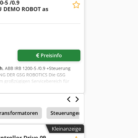
0-5 /0.9
PU DEMO ROBOT as
Preisinfo
 h
, ABB IRB 1200-5 /0.9 +Steuerung
UNG DER GSG ROBOTICS Die GSG
em großzügigen Servicebereich für
re haben wir uns zu einem
 und Automatisierungstechnik
en Roboterhersteller ABB und Fanuc.
ransformatoren
Steuerungen
Kleinanzeige
ntroller Drive 09