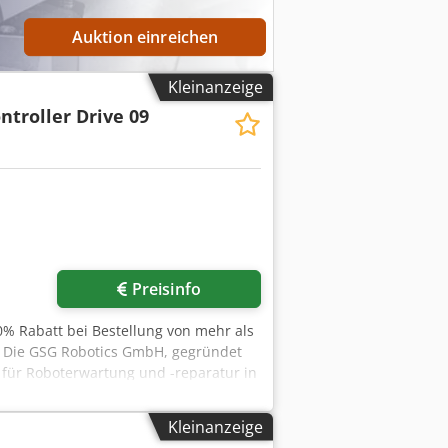
Auktion einreichen
Kleinanzeige
ntroller Drive 09
r anfragen
Preisinfo
% Rabatt bei Bestellung von mehr als
 Die GSG Robotics GmbH, gegründet
e für Roboterwartung und -reparatur in
lichen Partner in allen Belangen rund
nd Full-Service-Anbieter für die
Kleinanzeige