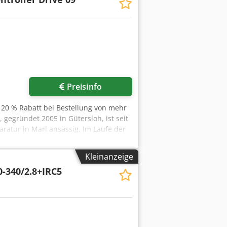
r anfragen
Preisinfo
 20 % Rabatt bei Bestellung von mehr
egründet 2005 in Gütersloh, ist seit
ratur in Marl ansässig. Im Laufe der
angen rund um Industrieroboter und
 für die beiden bekannten
Kleinanzeige
-340/2.8+IRC5