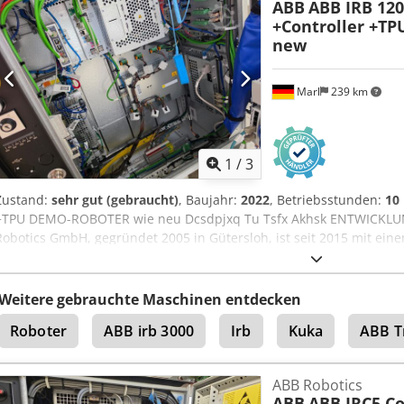
ABB
ABB IRB 120
+Controller +T
new
Marl
239 km
1
/
3
Zustand:
sehr gut (gebraucht)
, Baujahr:
2022
, Betriebsstunden:
10
+TPU DEMO-ROBOTER wie neu Dcsdpjxq Tu Tsfx Akhsk ENTWICKL
Robotics GmbH, gegründet 2005 in Gütersloh, ist seit 2015 mit ein
Roboterwartung und -reparatur in Marl ansässig. Im Laufe der Jah
ganzheitlichen Partner für alle Belange rund um Industrieroboter
entwickelt. Wir sind Komplettdienstleister für die beiden namhaft
Weitere gebrauchte Maschinen entdecken
Roboter
ABB irb 3000
Irb
Kuka
ABB T
ABB Robotics
ABB
ABB IRC5 Co