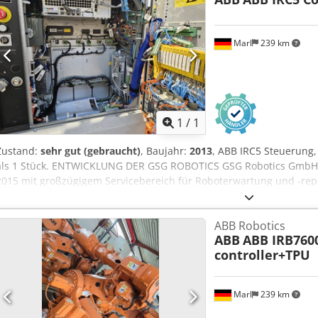
Marl
239 km
Mehr Bilde
1
/
1
Zustand:
sehr gut (gebraucht)
, Baujahr:
2013
, ABB IRC5 Steuerung,
als 1 Stück. ENTWICKLUNG DER GSG ROBOTICS GSG Robotics GmbH, g
2015 mit großzügigem Servicebereich für Roboterwartung und -repa
Jahre haben wir uns zu einem ganzheitlichen Partner in allen Bel
Automatisierungstechnik entwickelt. Wir sind Full-Service-Anbieter
ABB Robotics
Roboterhersteller ABB und Fanuc. Dcedoxq Tumspfx Akhek
ABB
ABB IRB7600
controller+TPU
Marl
239 km