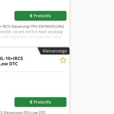
Preisinfo
.8+ IRC5 Steuerung+TPU ENTWICKLUNG
loh, ist seit 2015 in Marl ansässig
 und -reparatur. Im Laufe der Jahre
rund um Industrieroboter und
r für die beiden namhaften
Kleinanzeige
0L-10+IRC5
-Low DTC
Preisinfo
RC5 Steuerung+TPU-Low DTC