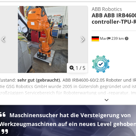
Vorschrift-3-Prüfplakette. „Alles aus einer Hand: Wir bieten Ihnen
zu Ihrem Projekt an.“ komplett-konzept.leasingo.de Weitere Artikel 
ABB Robotics
unserem Shop! International shipping costs on request!
ABB
ABB IRB4600
controller-TPU
Marl
239 km
1
/
5
Zustand:
sehr gut (gebraucht)
, ABB IRB4600-60/2.05 Roboter un
Die GSG Robotics GmbH wurde 2005 in Gütersloh gegründet und ist 
großzügigen Servicebereich für Roboterwartung und -reparatur. Im
einem ganzheitlichen Partner in allen Belangen rund um Industrie
entwickelt. Wir sind Full-Service-Anbieter für die beiden renommi
Dsdpsxq Tq Isfx Akhjck
Maschinensucher hat die Versteigerung von
Werkzeugmaschinen auf ein neues Level gehoben