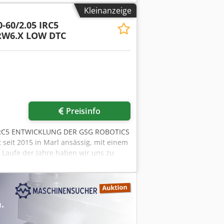
 gerne eine passende Bankfinanzierung
Kleinanzeige
- neu und gebraucht - finden Sie in
-60/2.05 IRC5
-RW6.X LOW DTC
Preisinfo
d IRC5 ENTWICKLUNG DER GSG ROBOTICS
seit 2015 in Marl ansässig, mit einem
 Laufe der Jahre haben wir uns zu
roboter und Automatisierungstechnik
erten Roboterhersteller ABB und Fanuc.
.