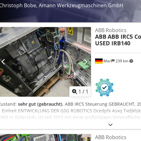
Christoph Bobe, Amann Werkzeugmaschinen GmbH
ABB Robotics
ABB
ABB IRC5 Co
USED IRB140
Marl
239 km
Mehr Bilde
1
/
1
Zustand:
sehr gut (gebraucht)
, ABB IRC5 Steuerung GEBRAUCHT, 20
1 Einheit ENTWICKLUNG DER GSG ROBOTICS Dcedpfx Asxq Tvdjkhjk
2005 in Gütersloh, ist seit 2015 mit einer großzügigen Servicefläch
Marl ansässig. Im Laufe der Jahre haben wir uns zu einem ganzheit
um Industrieroboter und Automatisierungstechnik entwickelt. Wir si
ABB Robotics
beiden namhaften Roboterhersteller ABB und Fanuc.