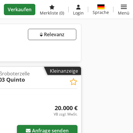
Verkaufen
Sprache
Merkliste
(0)
Login
Menü
Relevanz
Kleinanzeige
ßroboterzelle
03 Quinto
20.000 €
VB zzgl. MwSt.
Anfrage senden