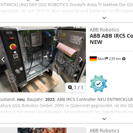
ENTWICKLUNG DER GSG ROBOTICS Dcedpfx Aoxq Tt Nekhek Die GSG 
gegründet, ist seit 2015 in Marl ansässig und bietet ein großzügig
und -reparatur. Über die Jahre haben wir uns zu einem ganzheitlic
Industrieroboter und Automatisierungstechnik entwickelt. Wir sind F
ABB Robotics
beiden bekannten Roboterhersteller ABB und Fanuc.
ABB
ABB IRC5 Co
NEW
Marl
239 km
Mehr Bilde
1
/
1
Zustand:
neu
, Baujahr:
2022
, ABB IRC5 Controller NEU ENTWICKL
Akhjck GSG Robotics GmbH, 2005 in Gütersloh gegründet, ist die G
ansässig mit einem großzügigen Servicebereich für Roboterwartung
haben wir uns zum ganzheitlichen Partner in allen Belangen rund 
Automatisierungstechnik entwickelt. Wir sind Full-Service-Dienstle
ABB Robotics
Roboterhersteller ABB und Fanuc.