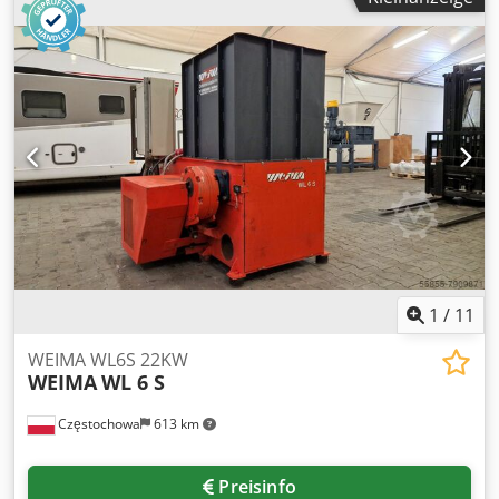
ca. 500 mm Spindeldrehzahlen: 20 - 1500 rpm Vorschübe
längs u. quer: 18 - 620 mm/min Vorschübe senkrecht: 18 -
620 mm/min elektr. Anschluß: 380 V kW Platzbedarf: 1900 x
1600 x 1750 mm Gewicht: ca. 1500 kg Dcodsd Rxw Hspfx
Anujk
1
/
11
WEIMA WL6S 22KW
WEIMA
WL 6 S
Częstochowa
613 km
Preisinfo