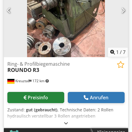
Spindelaufnahme DIN 55029/8 12 Spindeldrehzahlen 30 –
1500 U/min. Dcsdpfoyyv N Usx Anuok Querschlittenweg
365 mm Oberschlittenweg 165 mm Antriebsleistung 5.5 kW
Leistung Kühlmittelmotor 0.06 kW Gewicht 1805 kg
1
/
7
Ring- & Profilbiegemaschine
ROUNDO
R3
Kreuztal
172 km
Preisinfo
Anrufen
Zustand:
gut (gebraucht)
, Technische Daten: 2 Rollen
hydraulisch verstellbar 3 Rollen angetrieben
Rollendurchmesser: 225 mm Wellendurchmesser: 75 mm
Rundstahl: Durchmesser 50 mm Vierkantstahl: 45 x 45 mm