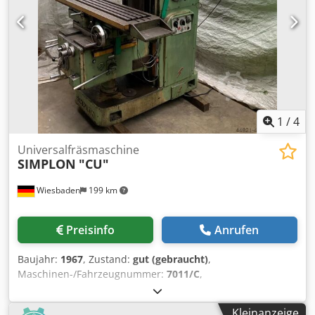
mm - mit Gewindeschneideinrichtung - Zubehör:
Würfeltisch LxBxH = 550 x 550 x 550 mm,
Maschinenschraubstock, Dedpsu Sblwsfx Anujck
Kühlmitteleinrichtung
1
/
4
Universalfräsmaschine
SIMPLON
"CU"
Wiesbaden
199 km
Preisinfo
Anrufen
Baujahr:
1967
, Zustand:
gut (gebraucht)
,
Maschinen-/Fahrzeugnummer:
7011/C
,
Tischaufspannfläche: 310 x 1400 mm Tischbewegung x: ca.
950 mm Tischbewegung y: 325/345 mm Tischbewegung z:
Kleinanzeige