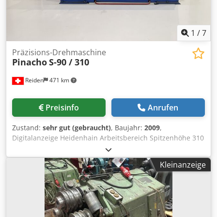
Werkzeuganzugsschraube • Bedienungsanleitung
Lieferzeit: sofort, Zwischenverkauf vorbehalten Siegfried
Volz Werkzeugmaschinen Dcjdpfx Anjdbny Eoujk
1
/
7
Rüschebrinkstr. 151-153 DE - 44143 Dortmund - Wambel
Präzisions-Drehmaschine
Pinacho
S-90 / 310
Reiden
471 km
Preisinfo
Anrufen
Zustand:
sehr gut (gebraucht)
, Baujahr:
2009
,
Digitalanzeige Heidenhain Arbeitsbereich Spitzenhöhe 310
mm Spitzenweite 1625 mm Max. Drehdurchmesser in der
Kröpfung 880 mm Max. Drehdurchmesser über Bett 620
Kleinanzeige
mm Drehdurchmesser vor dem Längsschlitten 580 mm
Drehdurchmesser vor dem Querschlitten 425 mm
Bettbreite 350 mm Länge der Kröpfung vor der
Planscheibe 200 mm Hauptspindelbohrung 80 mm
Spindelaufnahme DIN 55027/8 Option Camlock