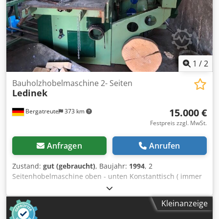
1
/
2
Bauholzhobelmaschine 2- Seiten
Ledinek
15.000 €
Bergatreute
373 km
Festpreis zzgl. MwSt.
Anfragen
Anrufen
Zustand:
gut (gebraucht)
, Baujahr:
1994
, 2
Seitenhobelmaschine oben - unten Konstanttisch ( immer
gleiche Einlaufhöhe) max. Hobelbreite 600 mm max.
Hobelhöhe 280 mm Hobelwellen mit Streifenmesser
Kleinanzeige
Dcodshuthyjpfx Anuok sofort einsatzbereit