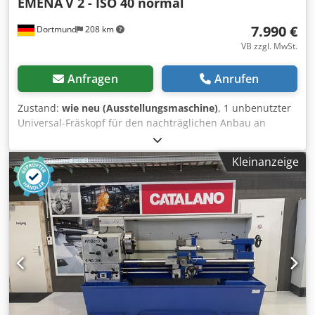
EMENA
V 2 - ISO 40 normal
7.990 €
Dortmund
208 km
VB zzgl. MwSt.
Anfragen
Anrufen
Zustand:
wie neu (Ausstellungsmaschine)
, 1 unbenutzter
Universal-Fräskopf für den nachträglichen Anbau an
konventionellen, NC- oder CNC-Fräsmaschinen oder
Bohrwerken jeglicher Art, System "HURON" über 2 Ebenen
Kleinanzeige
schwenkbar, jeder Winkel einstellbar Aufnahme ISO 40
Ausladung ca. 360 mm ausgelegte Antriebsleistung 10 PS
max. Drehzahl 1800 U/min Gewicht ca. 82 kg Zubehör /
Besondere Merkmale: • Werkzeugklemmung manuell • Die
Hauptspindel und alle Wellen und Eingriffe sind aus
einsatzgehärtetem und getemperten Chrom-Nickel
gefertigt • 2 zueinander drehbare Achsen, dadurch ist
jeder Einstellwinkel möglich! System „HURON“ • konische
Eingriffe sind nach dem „KLINGELNBERG“-System
geschliffen • Die Wälzlager der Hauptspindel bestehen aus
konischen Hochpräzisionsrollen • 1