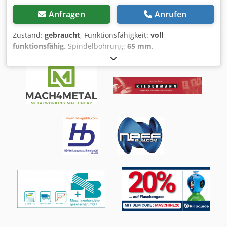
Anfragen
Anrufen
Zustand:
gebraucht
, Funktionsfähigkeit:
voll
funktionsfähig
, Spindelbohrung:
65 mm
,
Umlaufdurchmesser über Bettschlitten:
520 mm
, Leit- und
Zugspindeldrehmaschine Fab. Heidenreich & Harbeck Typ
VDF Technische Daten Fabrikat: Heidenreich & Harbeck
Typ: VDF Baujahr: unbekannt Steuerung: konventionell
Spitzenweite 1500 mm Dreh-Dm. über Bett 520 mm
Spindeldurchlass 65 mm Abmessung: L 3,60 x B 1,20 x H
1,50 m Maschinengewicht: ca. 4 t Ausstattung Dodpfey A H
Akjx Anueck - 2 Achs Digitalanzeige - Lineal 1.500mm nicht
vorhanden Alle Angaben ohne Gewähr. Eine Vorführung
unter Strom ist jederzeit in unserer Ausstellungshalle
möglich.