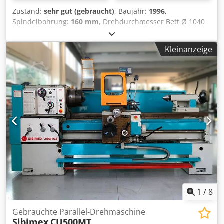
Zustand:
sehr gut (gebraucht)
, Baujahr:
1996
,
Spindelbohrung:
160 mm
, Drehdurchmesser Bett Ø 1040
mm Drehdurchmesser Schlitten 710 mm
Drehdurchmesser Grube Ø 1580 mm Djdextbf Eepfx
Kleinanzeige
Anusck Drehlänge 3000/4500 mm Grubenlänge 1500 mm
Spindelbohrung 160 mm Leistung Spindel 40 kW Bettbreite
800 mm Spindelaufnahme 6 Mk Werkstückgewicht 3500
Drehzahl 800 Rpm Vorschub X - Achse 10000 mm/min.
Vorschub Z- Achse 10000 mm/min.
1
/
8
Gebrauchte Parallel-Drehmaschine
Sibimex
CU500MT