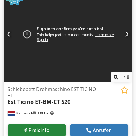
1
/
8
Schiebebett Drehmaschine EST TICINO
ET
Est Ticino
ET-BM-CT 520
Babberich
309 km
Preisinfo
Anrufen