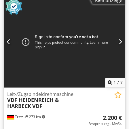
Kleinanzeige
Flachstahl: 200 x 20 mm Winkelstahl: 75 x 15 mm
Biegegeschwindigkeit: 7 m/Min. Motorleistung: 4 kW
Maschine kann horizontal oder vertikal arbeiten
Abmessungen (Länge x Breite x Höhe): ca. 1200 x 1100 x
1200 mm Gewicht: ca. 1,3 to Zubehör: diverse Werkzeuge
Dodpfjytyf Sjx Anujck Der Verkäufer haftet nicht für
Schreib- oder Datenübermittlungsfehler. Die Maschine ist
in Optik, Technik und Verschleiß dem Alter entsprechend;
gebrauchte Maschinen werden ohne jegliche
Gewährleistung verkauft.
1
/
7
Leit-/Zugspindeldrehmaschine
VDF HEIDENREICH &
HARBECK
VDF
2.200 €
Trittau
273 km
Festpreis zzgl. MwSt.