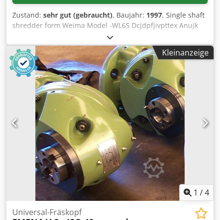
Zustand:
sehr gut (gebraucht)
, Baujahr:
1997
, Single shaft
shredder form Weima Model -WL6S Dcjdpfjivpttex Anujk
Main motor -22kw
Kleinanzeige
1
/
4
Universal-Fräskopf