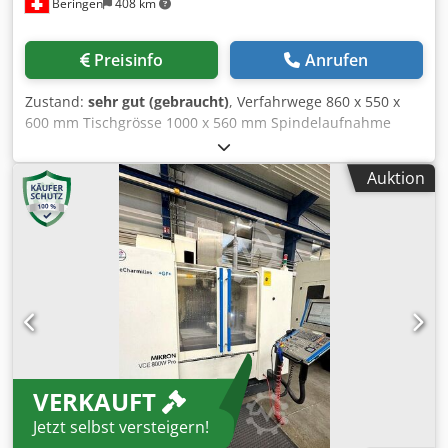
Beringen
408 km
Preisinfo
Anrufen
Zustand:
sehr gut (gebraucht)
, Verfahrwege 860 x 550 x
600 mm Tischgrösse 1000 x 560 mm Spindelaufnahme
SK40 Spindeldrehzahlen -10'000 U/min Werkzeugwechsler
24 Pos. Steuerung: HEIDENHAIN iTNC-530 Chedpfx
Auktion
Aszbrrtjf Rsa Spindelinnenkühlung 3D Messtaster
Werkzeuglängenmesseinrichtung Diverses Zubehör
MARCELS MASCHINEN CH
VERKAUFT
Jetzt selbst versteigern!