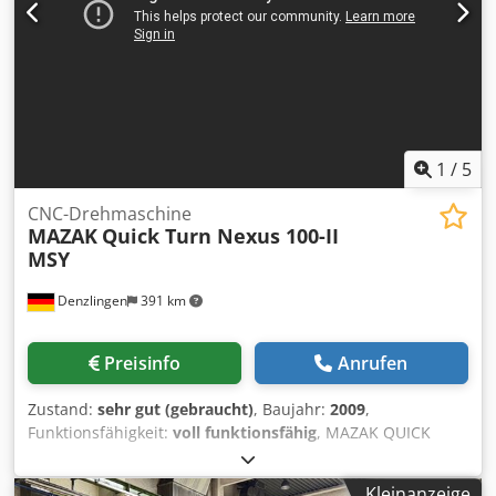
Spindelstunden: 1.889 h Einschaltstunden: 42.782 h
Anzahl der gesteuerten Achsen: 3 Steuerungsmodell:
HEIDENHAIN iTNC530
1
/
5
CNC-Drehmaschine
MAZAK
Quick Turn Nexus 100-II
MSY
Denzlingen
391 km
Preisinfo
Anrufen
Zustand:
sehr gut (gebraucht)
, Baujahr:
2009
,
Funktionsfähigkeit:
voll funktionsfähig
, MAZAK QUICK
TURN NEXUS 100-II MSY Max. Bearbeitungsdurchmesser:
280 mm Max. Bearbeitungslänge: 400 mm Max.
Kleinanzeige