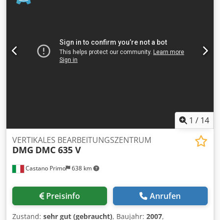
iTNC-530 - Kühlmittelzufuhr durch die Spindel -
Späneförderspirale - Verschiedenes Zubehör Chsdpfx
Aezqzxyof Rea Sehr wenige Betriebsstunden. In unserem
Lager betriebsbereit.
1
/
14
VERTIKALES BEARBEITUNGSZENTRUM
DMG
DMC 635 V
Castano Primo
638 km
Preisinfo
Anrufen
Zustand:
sehr gut (gebraucht)
, Baujahr:
2007
,