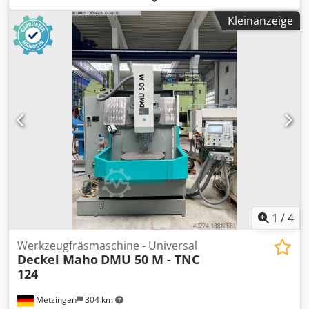
Gewindeschneiden * Spiralinterpolation *
Drehdurchmesser Grube Ø 1580 mm Drehlänge 3000/4500
Hochgeschwindigkeitsbearbeitung (HSC) * Vollständige
Kleinanzeige
mm Grubenlänge 1500 mm Spindelbohrung 160 mm
Maschinenverkleidung * Maschinengewicht: ca. 7.500 kg *
Leistung Spindel 40 kW Bettbreite 800 mm
Maschinenabmessungen (L × B × H): ca. 2.600 × 2.400 ×
Spindelaufnahme 6 Mk Werkstückgewicht Chodpfx Asxtbf
2.900 mm
Eof Rea 3500 Drehzahl 800 Rpm Vorschub X - Achse 10000
mm/min. Vorschub Z- Achse 10000 mm/min.
1
/
4
Werkzeugfräsmaschine - Universal
Deckel Maho
DMU 50 M - TNC
124
Metzingen
304 km