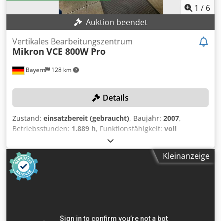
1
/
6
Auktion beendet
Vertikales Bearbeitungszentrum
Mikron
VCE 800W Pro
Bayern
128 km
Details
Zustand:
einsatzbereit (gebraucht)
, Baujahr:
2007
,
Betriebsstunden:
1.889 h
, Funktionsfähigkeit:
voll
funktionsfähig
, Verfahrweg X-Achse:
860 mm
, Verfahrweg
Y-Achse:
560 mm
, Verfahrweg Z-Achse:
600 mm
,
Kleinanzeige
Spindeldrehzahl (max.):
10.000 U/min
, Anzahl der Achsen:
3
, Bearbeitungszentrum mit nur 1889 Spindelstunden!
TECHNISCHE DETAILS Chedpfsw Ngmujx Af Rea
Verfahrwege Verfahrweg X-Achse: 860 mm Verfahrweg Y-
Achse: 560 mm Verfahrweg Z-Achse: 600 mm Spindeldaten
Spindeldrehzahl: max. 10.000 U/min MASCHINEN-DETAILS