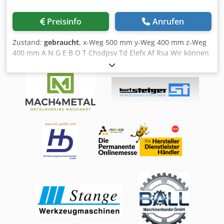
Preisinfo
Anrufen
Zustand:
gebraucht
, x-Weg 500 mm y-Weg 400 mm z-Weg
400 mm A N G E B O T Chsdpsv Td Elefx Af Rsa Wir können
Ihnen ab Lager, Irrtum und Zwischenverkauf vorbehalten,
unverbindlich anbieten : DECKEL MAHO CNC Universal
Fräsmaschine Type DMU 50 M Baujahr 1998 _____
Arbeitsbereich: Längshub X-Achse 500 mm Vertikalhub Z-
Achse 400 mm Querhub Y-Achse 400 mm C-Achse –
Tischdrehung, manuell 360 ° B-Achse – Tisch Schwenken,
manuell ° Tischfläche Ø 700 x 500 mm Schwenkbereich des
Tisches ° Drehbarkeit des Tisches 360 ° Werkstückgewicht
max. 200 kg Einbauhöhe zwischen Tisch und Spindel ca.
550 mm Ausladung zwischen Maschine und Spindel
min./max. 2 - 6 mm Werkzeugaufnahme SK 40
Spindeldrehzahlen stufenlos programmierbar 20 – 4.500
U/min Vorschubwerte / Eilgang max. 5.000 mm/min AC-
Hauptantrieb 0%/40% ED ca. 9 / 13 kW Gesamtantrieb ca.
15 kW - 400 V - 50 Hz Gewicht ca. 3.000 kg Zubehör /
Sonderausstattung • 3-Achsen Streckensteuerung