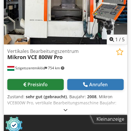
1
/
5
Vertikales Bearbeitungszentrum
Mikron
VCE 800W Pro
Szigetszentmiklós
754 km
Preisinfo
Anrufen
Zustand:
sehr gut (gebraucht)
, Baujahr:
2008
, Mikron
VCE800W Pro, vertikale Bearbeitungsmaschine Baujahr:
2008 Technische Daten: Verfahrwege: 860 x 560 x 600 mm
Tischgröße: 1000 x 560 mm Spindelkegel: SK40
Kleinanzeige
Spindeldrehzahl – max. 10.000 U/min Werkzeugwechsler:
24 Positionen Zubehör/Optionen: - Steuerung HEIDENHAIN