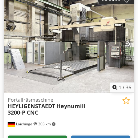
Fräsdrehzahl: 4.500 U/min Max. Spindeldrehzahl: 6.000
U/min Max. Stangendurchmesser: 42 mm Chodey S A
Riopfx Af Roa Maschine ist ausgestattet mit: - CNC-
STEUERUNG Mazatrol Matrix - KITAGAWA Dreibackenfutter
B-206 für Hauptspindel - KITAGAWA Dreibackenfutter B-
205 für 2te Spindel - Tool Eye - C-Achse - Y-Achse -
Interface für Stangenlademagazin - autom. Teilefänger -
verstärkte Kühlmittelpumpe - 8 St. feststehende
Werkzeughalter - 2 St. angetriebene Werkzeughalter
1
/
36
Portalfräsmaschine
HEYLIGENSTAEDT
Heynumill
3200-P CNC
Laichingen
303 km