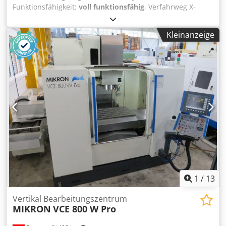
Funktionsfähigkeit:
voll funktionsfähig
, Verfahrweg X-
Achse:
635 mm
, Verfahrweg Y-Achse:
510 mm
, Verfahrweg
Z-Achse:
460 mm
, Steuerungshersteller:
HEIDENHAIN
,
Kleinanzeige
Steuerungsmodell:
iTNC 530
, Spindeldrehzahl (max.):
10.000 U/min
, Spindelnase:
ISO 40
, Anzahl der Steckplätze
im Werkzeugmagazin:
30
, Ausstattung:
CE-Kennzeichnung,
Dokumentation/Handbuch, Späneförderer
, VERTIKALES
BEARBEITUNGSZENTRUM DMG MODELL DMC 635V
VERFAHRWEGE: 635x510x460 mm WERKZEUGWECHSLER
RANOM 30 POSITIONEN SPINDEL 10.000 U/MIN
HOCHDRUCK DURCH DIE SPINDEL SPÄNEFÖRDERER
FERNBEDIENBARES HANDRAD HEIDENHAIN HR410 Cjdpfx
Afjxq E Daj Rjha
1
/
13
Vertikal Bearbeitungszentrum
MIKRON
VCE 800 W Pro