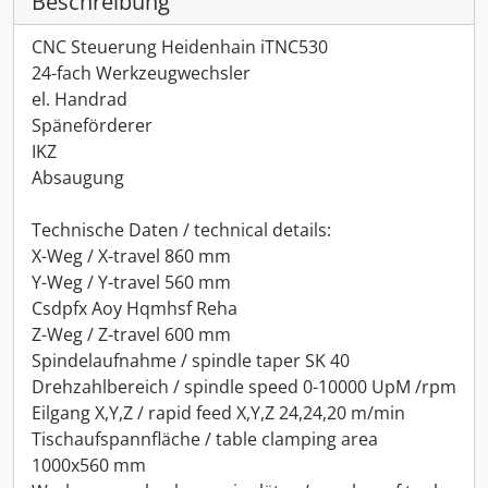
Beschreibung
CNC Steuerung Heidenhain iTNC530
24-fach Werkzeugwechsler
el. Handrad
Späneförderer
IKZ
Absaugung
Technische Daten / technical details:
X-Weg / X-travel 860 mm
Y-Weg / Y-travel 560 mm
Csdpfx Aoy Hqmhsf Reha
Z-Weg / Z-travel 600 mm
Spindelaufnahme / spindle taper SK 40
Drehzahlbereich / spindle speed 0-10000 UpM /rpm
Eilgang X,Y,Z / rapid feed X,Y,Z 24,24,20 m/min
Tischaufspannfläche / table clamping area
1000x560 mm