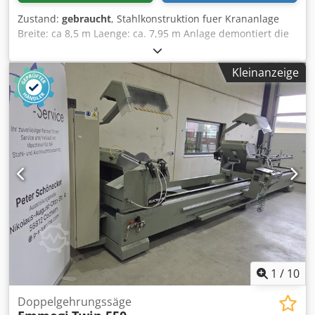
Zustand:
gebraucht
, Stahlkonstruktion fuer Krananlage
Breite: ca 8,5 m Laenge: ca. 7,95 m Anlage demontiert die
Anlage wird verkauft, " so wie sie ist" Besichtigung: Sie
sind herzlich eingeladen, den Artikel zu besichtigen -
Kleinanzeige
nehmen Sie einfach mit uns Kontakt auf und vereinbaren
Sie kurzfristig einen Termin. Dwjdpebruzgsfx Abvea
Achtung: keine Garantie, kein Umtausch, keine
Ruecknahme moeglich
1
/
10
Doppelgehrungssäge