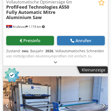
Vollautomatische Optimiersäge 6m
ProfiFeed Technologies
A550
Fully Automatic Mitre
Aluminium Saw
Kruševac
1.174 km
Preisinfo
Anrufen
Zustand:
neu
, Baujahr:
2026
, Vollautomatisches Schneiden
von mittelgroßen Aluminiumprofilen mit einfach zu
bedienender Automatisierung. Legen Sie ein beliebiges
Aluminiumprofil ab, die Maschine erkennt es automatisch
Kleinanzeige
und schneidet es mit hochpräziser servomotorischer
Materialpositionierung in Aufträge. Excel-Auftragslisten
WIFI-Eingabe für die rationelle Eingabe von großen
Zuschnittlisten. Ein Lasersensor misst die Länge jedes
Aluminiumstücks, das Sie zum Schneiden auflegen,
unabhängig von seiner Länge. Unser leistungsstarker
Optimierungsalgorithmus errechnet im Handumdrehen
die beste Reihenfolge der Teile, um möglichst wenig Abfall