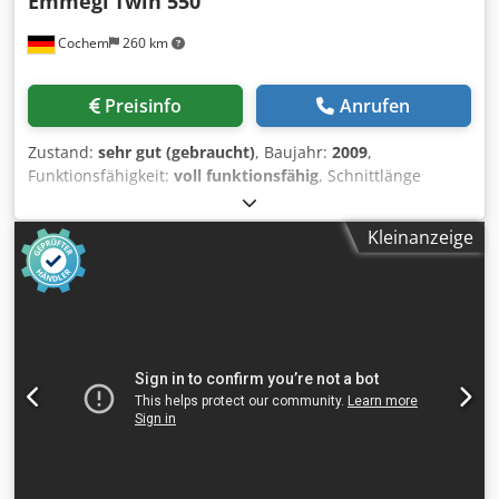
Emmegi
Twin 550
Cochem
260 km
Preisinfo
Anrufen
Zustand:
sehr gut (gebraucht)
, Baujahr:
2009
,
Funktionsfähigkeit:
voll funktionsfähig
, Schnittlänge
(max.):
10.000 mm
, Vorschublänge X-Achse:
5.000 mm
,
Sägeblattdurchmesser:
550 mm
, Gesamtlänge:
7.500 mm
,
Kleinanzeige
Sägeblattgeschwindigkeit:
2.800 U/min
,
Eingangsspannung:
380 V
, Luftdruck:
6 bar
,
Sägeblattbohrung:
32 mm
, Doppelgehrungssäge Emmegi
Twin 550 für Aluminium und PVC. Twin Electra 550 ist eine
Doppelgehrungssäge mit 3 Achsen und automatisch
verfahrbarem Sägeaggregat auf Linearführungen.
Elektronische Steuerung aller Gehrungen über Brushless-
Motor von 45° (innen) bis 22°30’ (außen) mit einer Präzision
von 240 Positionen pro Grad. Die Maschine verfügt über
folgendes Zubehör: -Vorrüstung für einen
Etikettendrucker, der die Kennzeichnung und die