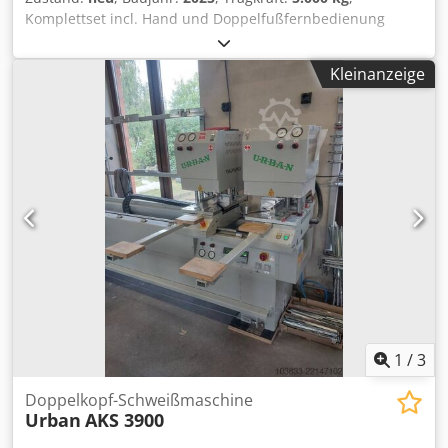
Komplettset incl. Hand und Doppelfußfernbedienung
Digitalanzeige für Geschwindigkeit Hydraulische
höhenverstellung Maße: höhe gekippt min: 800mm höhe
Kleinanzeige
gekippt max: 1900mm höhe waagrecht min: 1050mm höhe
waagrecht max: 2000mm Durchmesser der
Aufspannscheibe 1500mm Länge 2900mm, Breite 1400mm
Gewicht 3200 Kg Geschwindigkeit von 0,01 bis ca. 0,9
U/min. CE Zert Dedpfsl Dq U Uox Abvjwa
1
/
3
Doppelkopf-Schweißmaschine
Urban
AKS 3900