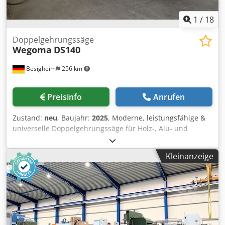
1
/
18
Doppelgehrungssäge
Wegoma
DS140
Besigheim
256 km
Preisinfo
Anrufen
Zustand:
neu
, Baujahr:
2025
, Moderne, leistungsfähige &
universelle Doppelgehrungssäge für Holz-, Alu- und
Kunststoff-Profile. Lagermaschine: Zwischenverkauf
vorbehalten o großer Schnittbereich(165mm Schnitttiefe
Kleinanzeige
am Tisch) o Doppelschnitt möglich o Zwischengrade
stufenlos fixierbar o pneumatische Schwenkung im
Standard o hydropneumatischer Sägevorschub stufenlos
regelbar o verwindungsfreies Maschinenbett o
Schwenkbereich bei beiden Aggregaten 22,5° nach innen ,
90°, 135° o geschliffene/r Sägetisch / Sägeanlageplatte o
direktes Wegmesssystem (Magnetsensor) in allen