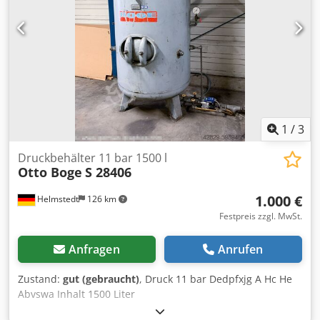
pneumatisch vertikal und horizontal - pneumatische
Nebelsprüheinrichtung - höhenverstellbare
Maschinenfüße - Materialauflagen verfahrbar mit Säge -
Zweihand Steuerung - Stückzähler Schnittdurchmesser
laut Tabb. Schneidbereichdiagramm, da abhängig von
Geschwindigkeit und Sägeblatt. Schnittgeschwindigkeit bei
2820 U/min. und Sägeblatt Ø = 66 m/sec. Zubehör: - 2
Ersatzsägeblätter *
1
/
3
Druckbehälter 11 bar 1500 l
Otto Boge
S 28406
1.000 €
Helmstedt
126 km
Festpreis zzgl. MwSt.
Anfragen
Anrufen
Zustand:
gut (gebraucht)
, Druck 11 bar Dedpfxjg A Hc He
Abvswa Inhalt 1500 Liter