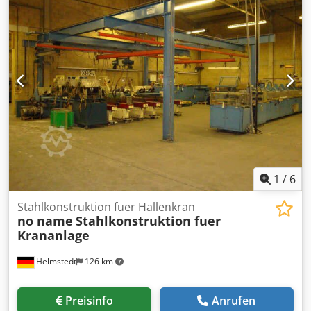
Profilauflageplatte aus Stahl * Stabile Gußkonstruktion des
Sägeaggregates * Großer Schnittbereich, es können 2
Profile gleichzeitig gesägt werden * Leichte Verstellung des
beweglichen Aggregats durch Rollenführung * Doppelte
Lagerung der Schwenkeinrichtung * Gefahrloses Spannen
durch Zweidrucksystem * Doppelte Führung für den
Sägevorschub * Hydropneumatischer Sägevorschub *
Korrekturskala für Außenmaße Dwjdpfx Abotv Rgrsvoa *
Linkes Sägeaggregat fest * Schwenkbereich 45°-90° * Inkl.
Absaugung (ohne Verrohrung) ALKO Mobil-Jet 100 Baujahr
2002
1
/
6
Stahlkonstruktion fuer Hallenkran
no name
Stahlkonstruktion fuer
Krananlage
Helmstedt
126 km
Preisinfo
Anrufen