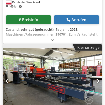
Kamieniec Wrocławski
469 km
Preisinfo
Anrufen
Zustand:
sehr gut (gebraucht)
, Baujahr:
2021
,
Maschinen-/Fahrzeugnummer:
390701
, Zum Verkauf steht
eine Zweikopf-Schweißmaschine URBAN Modell AKS 3900.
Die Maschine ist voll funktionsfähig. Sie wurde im
Kleinanzeige
Einschichtbetrieb eingesetzt. Baujahr 2021.
Rechnungskauf 2022. Dodpfxozd Ra Ts Abvswa