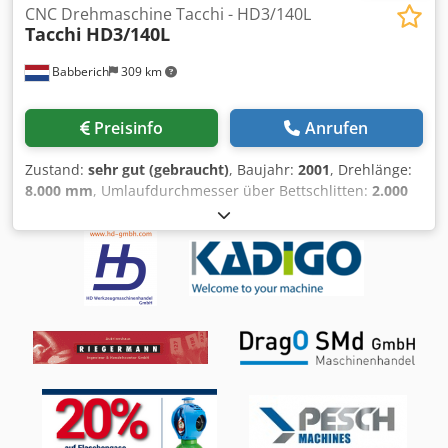
CNC Drehmaschine Tacchi - HD3/140L
Tacchi
HD3/140L
Babberich
309 km
Preisinfo
Anrufen
Zustand:
sehr gut (gebraucht)
, Baujahr:
2001
, Drehlänge:
8.000 mm
, Umlaufdurchmesser über Bettschlitten:
2.000
mm
, Werkstückgewicht (max.):
25.000 kg
,
Umlaufdurchmesser über Oberschlitten:
1.550 mm
,
Drehdurchmesser Bett Ø 2000 mm Drehdurchmesser
Schlitten 1550 mm Drehlänge 8000 mm Spindelbohrung
150 mm Leistung Spindel 95 kW Bettbreite 1400 mm Pinole
260 Ø Hub Pinole 200 mm Spindelaufnahme Metric 80 Mk
Werkstückgewicht 25000 Leistung 95 A Drehzahl 360 Rpm
Vorschub X - Achse 0 - 6000 mm/min. Vorschub Z- Achse 0
- 6000 mm/min. Djdpfoxxxbzex Agxskr Bitte beachten Sie:
Die Informationen auf dieser Seite wurden nach bestem
Wissen undGewissen von uns , und soweit möglich , vom
Hersteller bezogen.Die Informationen werden im guten