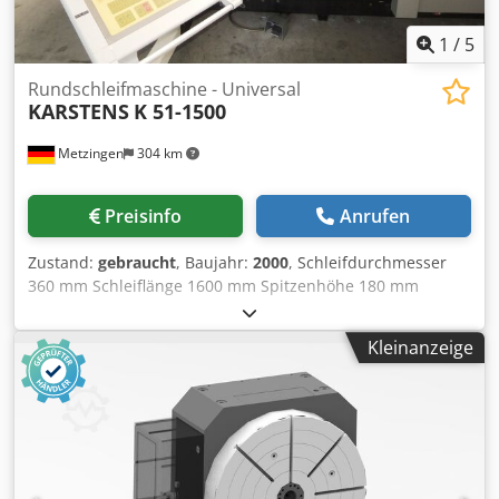
1
/
5
Rundschleifmaschine - Universal
KARSTENS
K 51-1500
Metzingen
304 km
Preisinfo
Anrufen
Zustand:
gebraucht
, Baujahr:
2000
, Schleifdurchmesser
360 mm Schleiflänge 1600 mm Spitzenhöhe 180 mm
Innendurchmesser 0 mm Schleiftiefe 0 mm
Umlaufdurchmesser 0 mm Gesamtleistungsbedarf 40 kW
Kleinanzeige
Maschinengewicht ca. 10000 kg Raumbedarf ca. m
Dkedpot Hw Rdsfx Agxor K A R S T E N S Universal - „ CNC „
– Außenrund- Innen und Planschleifmaschine mit
Mehrkant, - Unrund, - Polygon, und - Gewinde-
Schleifmöglichkeit BWO CNC – Steuerung Type 900 C, Type
K 51 - 1500 Baujahr 2000 Fabrik-Nr. 99 033 _____
Spitzenhöhe 180 mm Spitzenweite / Schleiflänge