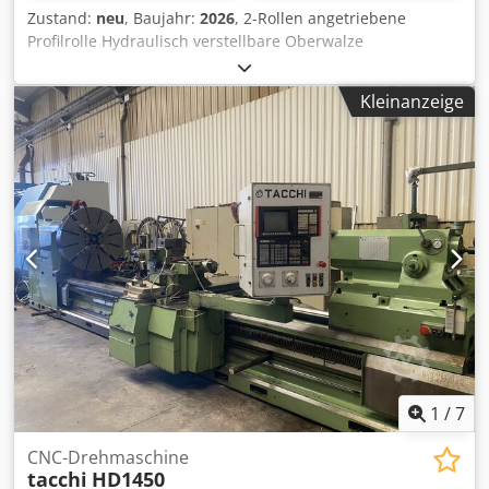
Zustand:
neu
, Baujahr:
2026
, 2-Rollen angetriebene
Profilrolle Hydraulisch verstellbare Oberwalze
Wellendurchmesser: 40 mm Rollendurchmesser: 152-162
mm Umdrehungen: 8,5 pro Minute.
Kleinanzeige
Oberwalzenverstellung: 120 mm Kapazitätstabelle: im
Anhang Maschine in verschiedenen Ausführungen
erhältlich: Manuelle Verstellung, 3-Rollenantrieb usw.
Dodjhgiuhspfx Agxekr
1
/
7
CNC-Drehmaschine
tacchi
HD1450