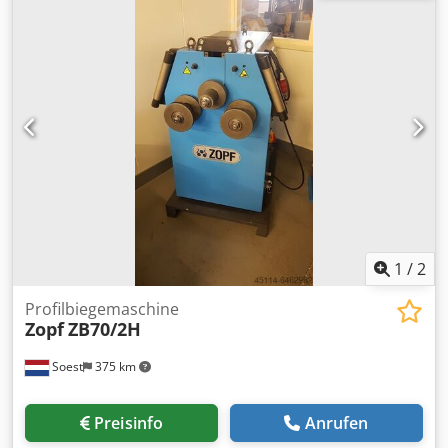
1
/
2
Profilbiegemaschine
Zopf
ZB70/2H
Soest
375 km
Preisinfo
Anrufen