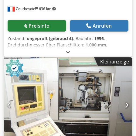
Courbevoie
636 km
Preisinfo
Anrufen
Zustand:
ungeprüft (gebraucht)
, Baujahr:
1996
,
Drehdurchmesser über Planschlitten:
1.000 mm
,
Drehlänge:
4.000 mm
, Drehdurchmesser:
1.450 mm
,
Spindelbohrung:
150 mm
, Drehzahl (max.):
560 U/min
,
Kleinanzeige
Gesamtgewicht:
20.000 kg
, CNC NUM T Plus Dedoyzhrkjpfx
Agxjkr Kapazität 4000 x 1450 mm über Bett 1000 mm über
Planschlitten Vierbackenfutter 1200 mm Lünette
automatischer Revolverkopf Werkzeughalter-Set Gewicht
20.000 kg