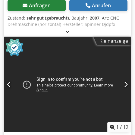
Anfragen
Anrufen
Zustand:
sehr gut (gebraucht)
, Baujahr:
2007
, Art: CNC
Drehmaschine (horizontal) Hersteller: Spinner Djdpfx
Agoyki Hmsxskr Typ: TC 52 Baujahr: 2007 SN: 123445
Steuerung: Fanuc Drei-Achsen-Maschine: XZ C (C-Achse
Kleinanzeige
reine Positionier-Achse: Keine angetriebene Werkzeuge)
Stangendurchmesser 42 mm Dreibackenfutter : 165 mm
Betriebs-/Spindelstunden: ca. 32.500 h / 6.400 h
(abgelesen 2025/11) Zubehör: Späneförderer, IKZ (coolant
center), Backenfutter,, Dokumentation Zustand: Gut
1
/
12