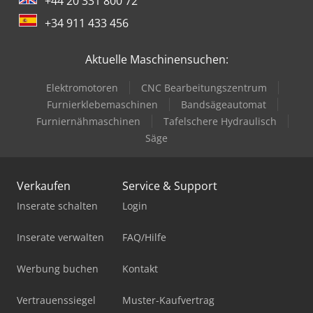
+44 20 331 800 72
+34 911 433 456
Aktuelle Maschinensuchen:
Elektromotoren
CNC Bearbeitungszentrum
Furnierklebemaschinen
Bandsägeautomat
Furniernähmaschinen
Tafelschere Hydraulisch
Säge
Verkaufen
Service & Support
Inserate schalten
Login
Inserate verwalten
FAQ/Hilfe
Werbung buchen
Kontakt
Vertrauenssiegel
Muster-Kaufvertrag