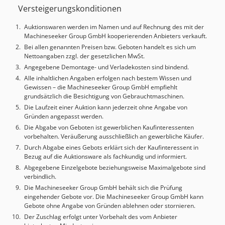
Versteigerungskonditionen
weswegen sie einer Reparatur bedarf oder als
Ersatzteilträger dient. Ansonsten befindet sich die
Auktionswaren werden im Namen und auf Rechnung des mit der
Maschine in einem mechanisch guten Zustand.
Machineseeker Group GmbH kooperierenden Anbieters verkauft.
TECHNISCHE DETAILS Chjdpjy Ni Agofx An Uea
Bei allen genannten Preisen bzw. Geboten handelt es sich um
Spindeldrehzahl: 10.500 U/min Tischlänge: 990 mm
Nettoangaben zzgl. der gesetzlichen MwSt.
Tischbreite: 470 mm MASCHINEN-DETAILS
Angegebene Demontage- und Verladekosten sind bindend.
Steuerungshersteller: Siemens Maschinengewicht: 5.500
Alle inhaltlichen Angaben erfolgen nach bestem Wissen und
kg
Gewissen – die Machineseeker Group GmbH empfiehlt
grundsätzlich die Besichtigung von Gebrauchtmaschinen.
Die Laufzeit einer Auktion kann jederzeit ohne Angabe von
Gründen angepasst werden.
Die Abgabe von Geboten ist gewerblichen Kaufinteressenten
vorbehalten. Veräußerung ausschließlich an gewerbliche Käufer.
Durch Abgabe eines Gebots erklärt sich der Kaufinteressent in
Bezug auf die Auktionsware als fachkundig und informiert.
Abgegebene Einzelgebote beziehungsweise Maximalgebote sind
verbindlich.
Die Machineseeker Group GmbH behält sich die Prüfung
eingehender Gebote vor. Die Machineseeker Group GmbH kann
Gebote ohne Angabe von Gründen ablehnen oder stornieren.
Der Zuschlag erfolgt unter Vorbehalt des vom Anbieter