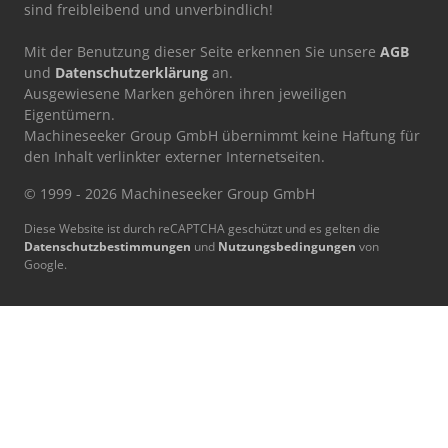
sind freibleibend und unverbindlich!
Mit der Benutzung dieser Seite erkennen Sie unsere
AGB
und
Datenschutzerklärung
an.
Ausgewiesene Marken gehören ihren jeweiligen
Eigentümern.
Machineseeker Group GmbH übernimmt keine Haftung für
den Inhalt verlinkter externer Internetseiten.
© 1999 - 2026 Machineseeker Group GmbH
Diese Website ist durch reCAPTCHA geschützt und es gelten die
Datenschutzbestimmungen
und
Nutzungsbedingungen
von
Google.