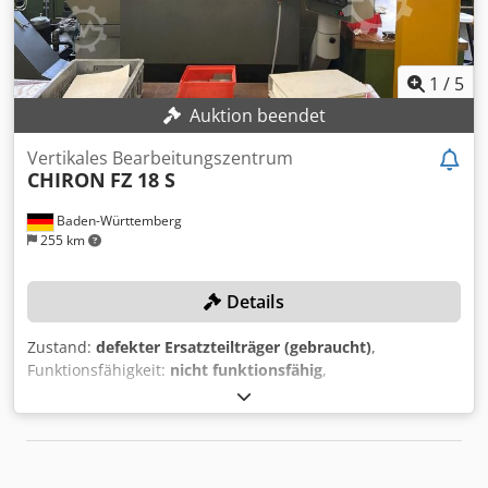
1
/
5
Auktion beendet
Vertikales Bearbeitungszentrum
CHIRON
FZ 18 S
Baden-Württemberg
255 km
Details
Zustand:
defekter Ersatzteilträger (gebraucht)
,
Funktionsfähigkeit:
nicht funktionsfähig
,
Steuerungshersteller:
Siemens
, Tischbreite:
470 mm
,
Tischlänge:
990 mm
, Gesamtgewicht:
5.500 kg
,
Spindeldrehzahl (max.):
10.500 U/min
, Kein Mindestpreis -
garantierter Verkauf zum höchsten Gebot! Hinweis: Die
Maschine ist defekt. Die Steuerung fährt nicht hoch,