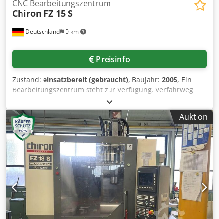
CNC Bearbeitungszentrum
Chiron
FZ 15 S
Deutschland
0 km
Preisinfo
Zustand:
einsatzbereit (gebraucht)
, Baujahr:
2005
, Ein
Bearbeitungszentrum steht zur Verfügung. Verfahrweg
X/Y/Z: 550mm/400mm/425mm, A-Achse: +/-100°, Eilgang:
40m/min, Drehzahl: 10500U/min, Werkzeugplätze: 20,
Auktion
Werkzeugaufnahme: SK40, Tischbelastung: 300kg,
Steuerung: Siemens Sinumerik. Das Bildschirm der
Maschine ist defekt. Dokumentation vorhanden. Eine
Besichtigung vor Ort ist möglich. Codpfswxfa Hjx An Uoha