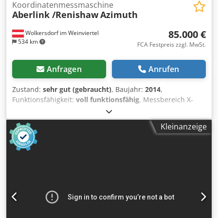
Koordinatenmessmaschine
Aberlink /Renishaw
Azimuth
85.000 €
Wolkersdorf im Weinviertel
534 km
FCA Festpreis zzgl. MwSt.
Anfragen
Anrufen
Zustand:
sehr gut (gebraucht)
, Baujahr:
2014
,
Funktionsfähigkeit:
voll funktionsfähig
, Messbereich X-
Achse:
1.200 mm
, Messbereich Y-Achse:
2.000 mm
,
Messbereich Z-Achse:
1.000 mm
, Messbereiche X – Achse
Kleinanzeige
1200 mm Y – Achse 2000 mm Z – Achse 1000 mm
Laengenmessunsicherheit ISO 10360 E = [2,6 + 4L/1000]µm
Chsdpfx Aodv I Abohkja CNC Steuerung Renishaw UCC S5
Handbox Renishaw MCU-5, optional wireless MCU-5W
Temperatursensoren Renishaw Tastsystem Renishaw
REVO-2 5-Achsen Scanningsystem Tasterwechselsystem
Renishaw (Preis REVO ca. € 80.000,-- neu) Software
Inspect3D Inca V6 neue Lizenz(alle Sprachen)
Urspruengliches Baujahr 2014, Modernisiert 2017 und