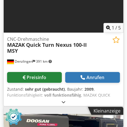
2025 Eintausch gegen andere CMM möglich
1
/
5
CNC-Drehmaschine
MAZAK
Quick Turn Nexus 100-II
MSY
Denzlingen
391 km
Preisinfo
Anrufen
Zustand:
sehr gut (gebraucht)
, Baujahr:
2009
,
Funktionsfähigkeit:
voll funktionsfähig
, MAZAK QUICK
TURN NEXUS 100-II MSY Max. Bearbeitungsdurchmesser:
280 mm Max. Bearbeitungslänge: 400 mm Chsdpfx Ahjy S
Kleinanzeige
A Riskja Max. Fräsdrehzahl: 4.500 U/min Max.
Spindeldrehzahl: 6.000 U/min Max. Stangendurchmesser:
42 mm Maschine ist ausgestattet mit: - CNC-STEUERUNG