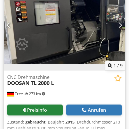
Mazatrol Matrix - KITAGAWA Dreibackenfutter B-206 für
Hauptspindel - KITAGAWA Dreibackenfutter B-205 für 2te
Spindel - Tool Eye - C-Achse - Y-Achse - Interface für
Stangenlademagazin - autom. Teilefänger - verstärkte
Kühlmittelpumpe - 8 St. feststehende Werkzeughalter - 2
St. angetriebene Werkzeughalter
1
/
9
CNC Drehmaschine
DOOSAN
TL 2000 L
Trittau
273 km
Preisinfo
Anrufen
Zustand:
gebraucht
, Baujahr:
2015
, Drehdurchmesser 210
mm Drehlänge 1000 mm Steuerung Fanuc 31i max.