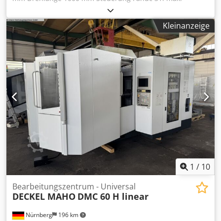
Drehzahl 5.000 min/-1 Antriebsleistung - Hauptspindel 15
kW Max. Drehmoment 476 Nm Cjdpfx Ajxq R Evehksha
Kleinanzeige
Stangendurchlass 65 mm x-Achse 250 mm z-Achse 1050
mm x2-Achse 150 mm z2-Achse 1030 mm Spindelstunden
ca. 700 h Zubehör: Lünette, Späneförderer Die Maschine
befindet sich unserer Einschätzung nach in einem sehr
guten gebrauchten Zustand und kann nach
Terminvereinbarung unter Strom besichtigt werden.
Zubehör, abgebildete Werkzeuge und Spannmittel
gehören nur zum Lieferumfang wenn dies in den
Zusatzinformationen vermerkt ist. Aenderungen und
Irrtuemer in den technischen Daten und Angaben sowie
Zwischenverkauf vorbehalten!
1
/
10
Bearbeitungszentrum - Universal
DECKEL MAHO
DMC 60 H linear
Nürnberg
196 km