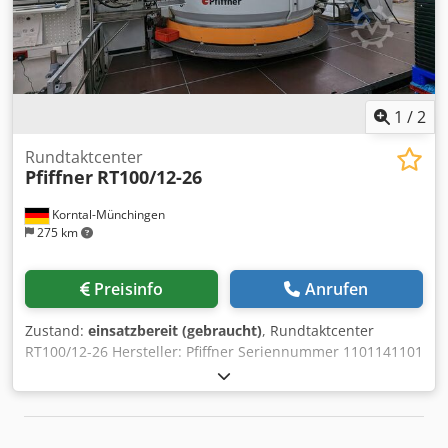
1
/
2
Rundtaktcenter
Pfiffner
RT100/12-26
Korntal-Münchingen
275 km
Preisinfo
Anrufen
Zustand:
einsatzbereit (gebraucht)
, Rundtaktcenter
RT100/12-26 Hersteller: Pfiffner Seriennummer 1101141101
Einschaltstunden 42.500 Stellfläche 14m x 8m Chjdpfxoi
Ewn Es Ahkoa