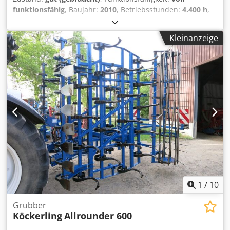
funktionsfähig
, Baujahr:
2010
, Betriebsstunden:
4.400 h
,
Leistung:
55,16 kW (75,00 PS)
,
Maschinen-/Fahrzeugnummer:
A2204DAA2203584
,
Kleinanzeige
Ausstattung:
Kabine
, Hydraulischer Wendegetriebe, ohne
Klimaanlage, FL80 Lader Cedpsy Eq Upofx Af Djha
1
/
10
Grubber
Köckerling
Allrounder 600