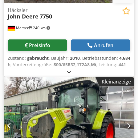
Häcksler
John Deere
7750
Marxen
240 km
Preisinfo
Anrufen
Zustand:
gebraucht
, Baujahr:
2010
, Betriebsstunden:
4.684
h
, Vorderreifengröße:
800/65R32,172A8,Mi
, Leistung:
441
kW (599,59 PS)
, 2141Z 1 7750 Feldhäcksler (V01), /
/ allgemeine / Bedienungsanleitu / 2040
Kleinanzeige
1 ProDrive Fahrantrieb / / 2547 1
VR800/65R32,172A8, / / 2625 Chodpfjummwtsx Af
Doa