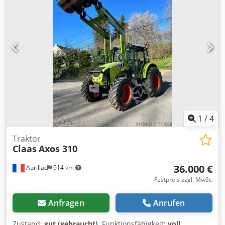
1
/
4
Traktor
Claas
Axos 310
36.000 €
Aurillac
914 km
Festpreis zzgl. MwSt.
Anfragen
Anrufen
Zustand:
gut (gebraucht)
, Funktionsfähigkeit:
voll