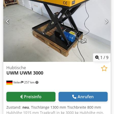
1
/
9
Hubtische
UWM
UWM 3000
Velen
257 km
Preisinfo
Anrufen
Zustand:
neu
, Tischlänge 1300 mm Tischbreite 800 mm
Hubhöhe 1015 mm Tragkraft in kg 3000 kg Hubhöhe min.