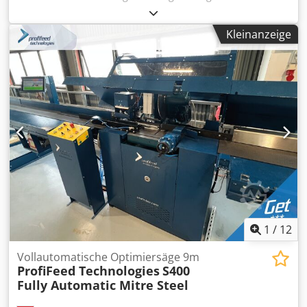
220 mm Anschlußspannung 400 V Gesamtleistungsbedarf
1,5 kW Maschinengewicht ca. 0,32 t Raumbedarf ca. 1,3 x
Kleinanzeige
0,8 x 0,23 m Die Hydraulikhubtische werden elektrisch
angetrieben und betrieben. Besitzen eine Kontaktleiste für
den sicheren Absenkbetrieb. Große Anwendbarkeit für
Werkstätten, Montageabteilungen, Verladegruben usw.
Chjdsvn Uzmopfx Af Dea
1
/
12
Vollautomatische Optimiersäge 9m
ProfiFeed Technologies
S400
Fully Automatic Mitre Steel