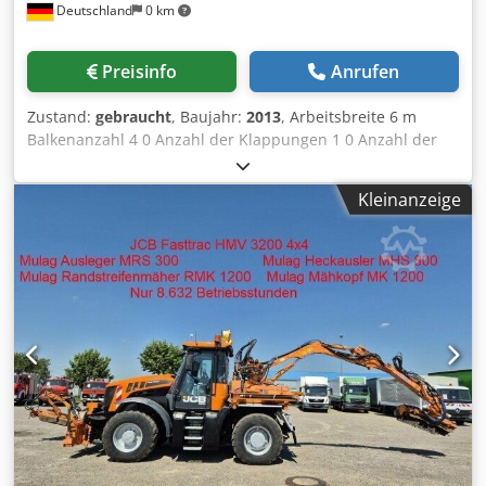
Deutschland
0 km
Preisinfo
Anrufen
Zustand:
gebraucht
, Baujahr:
2013
, Arbeitsbreite 6 m
Balkenanzahl 4 0 Anzahl der Klappungen 1 0 Anzahl der
Walzen 1 St. Saatbettkombination Die techn. Daten sind
Hersteller- bzw. Betreiberangaben und daher für uns
Kleinanzeige
unverbindlich. Einen Zwischenverkauf behalten wir uns
vor; es gelten ausschließlich unsere Geschäfts- und
Verkaufsbedingungen. Über uns mehr als 400 eigene
Maschinen im Lager über 15.000 m² Lagerfläche,
Krankapazität 70 t mehr als 10.000 Artikel Zubehör für Ihre
Werkstatt Sie wollen Maschinen Produktionslinien oder
Ihren Betrieb verkaufen, dann sprechen Sie uns an.
Weitere Angebote finden Sie auf unserer Webseite.
Besichtigungen sind nach Absprache möglich. Codpfsyv
Ixaox Af Doha Wir freuen uns auf Ihren Besuch. Ihr Markus
Hirsch Team