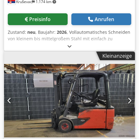
Kruševac
1.174 km
Preisinfo
Anrufen
Zustand:
neu
, Baujahr:
2026
, Vollautomatisches Schneiden
von kleinem bis mittelgroßem Stahl mit einfach zu
bedienender Automatisierung. Legen Sie den zu
schneidenden Stahl ab, die Maschine erkennt ihn
Kleinanzeige
automatisch und schneidet ihn mit hochpräziser
servomotorischer Materialpositionierung in Aufträge.
Excel-Auftragslisten WIFI-Eingabe für die rationelle
Eingabe großer Zuschnittlisten. Servomotorischer
Sägeantrieb mit industriellem Kugelumlaufspindelantrieb.
Automatische Erkennung des in der Maschine
vorhandenen Stahls und anschließende Einstellung des
Schnittbeginns für minimalen Hub und minimale
Schnittzeit. Keine Grenzwertgeber oder Bedienereingriffe
erforderlich. Für jedes Stück Stahl, das Sie zum Schneiden
auflegen, egal welche Länge, misst ein Lasersensor die
Länge. Unser leistungsstarker Optimierungsalgorithmus
errechnet im Handumdrehen die beste Reihenfolge der