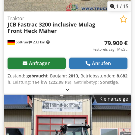
1
/
15
Traktor
JCB
Fastrac 3200 inclusive Mulag
Front Heck Mäher
79.900 €
Sottrum
233 km
Festpreis zzgl. MwSt.
Anfragen
Anrufen
Zustand:
gebraucht
, Baujahr:
2013
, Betriebsstunden:
8.682
h
, Leistung:
164 kW (222,98 PS)
, Getriebetyp:
Sonstige
,
Höchstgeschwindigkeit:
80 km/h
, Erstzulassung:
04/2013
,
Farbe:
Orange
, Gesamtgewicht:
14.000 kg
, Kilometerstand:
Kleinanzeige
159.883 km
, Leergewicht:
8.293 kg
, maximales
Ladegewicht:
5.707 kg
, Achsen-Konfiguration:
4x4
,
Federung:
Blatt
, Anzahl der Sitzplätze:
2
, Fahrerkabine:
Fahrerhaus
, Radstand:
3.000 mm
, Bremsen:
Sonstige
,
Emissionsklasse:
keine
, Ausstattung:
ABS, Allradantrieb,
Anhängerkupplung, Bordcomputer, Differentialsperre,