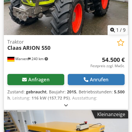
1
/
9
Traktor
Claas
ARION 550
54.500 €
Marxen
240 km
Festpreis zzgl. MwSt.
Anfragen
Anrufen
Zustand:
gebraucht
, Baujahr:
2015
, Betriebsstunden:
5.500
h
, Leistung:
116 kW (157,72 PS)
, Ausstattung:
Druckluftbremse
,
Kleinanzeige