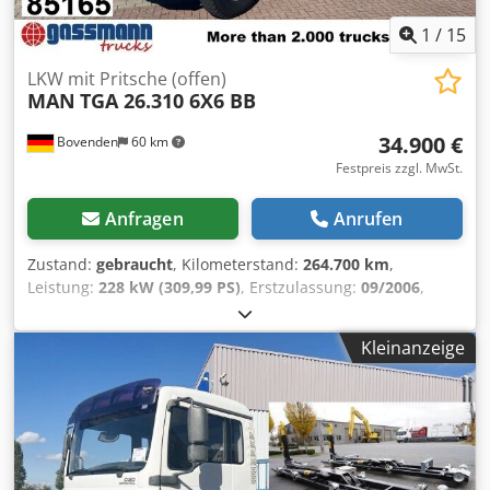
1
/
15
LKW mit Pritsche (offen)
MAN
TGA 26.310 6X6 BB
34.900 €
Bovenden
60 km
Festpreis zzgl. MwSt.
Anfragen
Anrufen
Zustand:
gebraucht
, Kilometerstand:
264.700 km
,
Leistung:
228 kW (309,99 PS)
, Erstzulassung:
09/2006
,
Kraftstofftyp:
Diesel
, Gesamtgewicht:
26.000 kg
,
Reifengröße:
13R22.5
, Achsen-Konfiguration:
6x6
,
Kleinanzeige
Radstand:
4.500 mm
, Bremsen:
Motorbremsung
, Farbe:
Weiß
, Fahrerkabine:
Fahrerhaus
, Getriebetyp:
mechanisch
, Emissionsklasse:
Euro3
, Federung:
Blatt
,
Anzahl der Sitzplätze:
2
, Laderaumlänge:
6.600 mm
,
Laderaumbreite:
2.500 mm
, Laderaumhöhe:
1 mm
,
Ausstattung:
ABS, Allradantrieb, Anhängerkupplung,