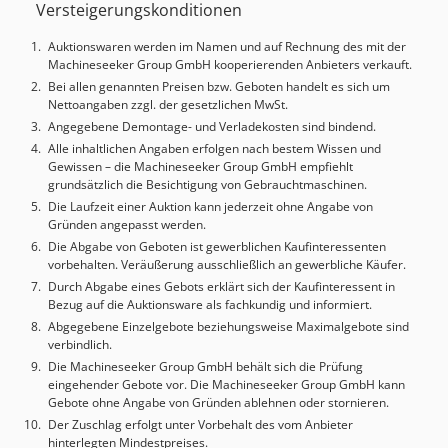
Versteigerungskonditionen
Maschinen eingesetzt werden - Vollautomatischer Betrieb
mit benutzerfreundlicher Bedienung über Touchscreen-
Auktionswaren werden im Namen und auf Rechnung des mit der
Steuerung - Kompatibel mit verschiedenen Horizon
Machineseeker Group GmbH kooperierenden Anbieters verkauft.
Falzmaschinen wie AF-Serie und AFC-Serie - Flexible
Bei allen genannten Preisen bzw. Geboten handelt es sich um
Falzoptionen durch umkehrbaren Falzmechanismus
Nettoangaben zzgl. der gesetzlichen MwSt.
(Messer von oben oder unten) - Einstellbare
Angegebene Demontage- und Verladekosten sind bindend.
Auslagerichtung (links oder rechts) - Präzise
Alle inhaltlichen Angaben erfolgen nach bestem Wissen und
Falzpositionierung durch manuelle Einstellmöglichkeiten -
Gewissen – die Machineseeker Group GmbH empfiehlt
Integrierte Sicherheitsfunktionen wie Not-Aus-Schalter
grundsätzlich die Besichtigung von Gebrauchtmaschinen.
Technische Spezifikationen: - Produktionsgeschwindigkeit:
Die Laufzeit einer Auktion kann jederzeit ohne Angabe von
Bis zu 9.500 Takte pro Stunde - Papierformat: Max. 738 x
Gründen angepasst werden.
1.300 mm, Min. 210 x 297 mm - Papierstärke: 35 bis 300
Die Abgabe von Geboten ist gewerblichen Kaufinteressenten
g/m² - Falzstärke: 2 bis 50 Blatt (abhängig von
vorbehalten. Veräußerung ausschließlich an gewerbliche Käufer.
Papierqualität) - Abmessungen: ca. 4.380 x 1.870 x 1.680
Durch Abgabe eines Gebots erklärt sich der Kaufinteressent in
mm (L x B x H) - Gewicht: 182 kg Rundum-Sorglos-Paket Wir
Bezug auf die Auktionsware als fachkundig und informiert.
kümmern uns um alles: Von der sicheren Verpackung über
Abgegebene Einzelgebote beziehungsweise Maximalgebote sind
verbindlich.
den Transport bis hin zur Zollabwicklung. Auf Wunsch
erstellen wir Ihnen auch ein maßgeschneidertes
Die Machineseeker Group GmbH behält sich die Prüfung
eingehender Gebote vor. Die Machineseeker Group GmbH kann
Leasingangebot. Nachhaltig und wirtschaftlich
Gebote ohne Angabe von Gründen ablehnen oder stornieren.
Entscheiden Sie sich für eine gebrauchte Maschine und
Der Zuschlag erfolgt unter Vorbehalt des vom Anbieter
profitieren Sie doppelt: Schonen Sie die Umwelt und Ihr
hinterlegten Mindestpreises.