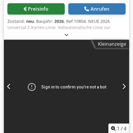
Preisinfo
Anrufen
Zustand:
neu
, Baujahr:
2026
, Ref:10804. NEUE 2026
Universal Z-Karten-Linie. Vollautomatische Linie zur
Herstellung von Z-Karten-Faltplänen, Fahrplänen und
anderen werblichen Kartenflyern etc. Modernes,
Kleinanzeige
modulares Design mit Anbauteilen, die je nach
Kundenbedarf ergänzt werden können. Diese einzigartige
Linie ermöglicht verschiedene Produktionsarten mit nur
einer Maschine. Dcodpfet Dpwdex Afwjk Kurz bestehend
aus: - LoCo Reibungsanleger – unten (optional bis 300 mm
Breite) - LoCo Reibungsanleger – Innenteil - LoCo
Reibungsanleger – oben - Wahlweise PVA-Kaltleim- oder
EVA-Heißleim-System – 4 Köpfe mit elektronischer
Steuerung - Zähler/Ausstoßer - Schuppenbandauslage -
Inklusive Zubehör & Ersatzteilen. (Hausinterne
Druckluftversorgung erforderlich). Technische Daten:
Materialgewicht: 90 – 400 g/m²
Produktionsgeschwindigkeit: max. 150/min, abhängig vom
Material Anschlusswert: 220 V, 1-phasig, 3 kW
1
/
4