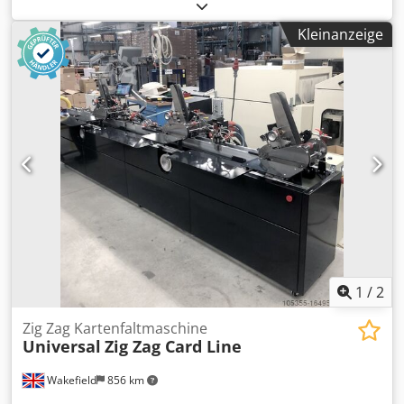
Prägekalander für Rolle auf Rolle (100m/min) Dsdpfx Ajhr
Rlysfweck Bogenware kann auch verarbeitet werden,
Kleinanzeige
separate Einlegetische sind mit dabei Wechselkassette
(Struktur Feinleinen) Die Maschine ist in einem sehr guten
Zustand, wenig Betriebsstunden Maschinenbuch /
Betriebsanleitung
1
/
2
Zig Zag Kartenfaltmaschine
Universal
Zig Zag Card Line
Wakefield
856 km