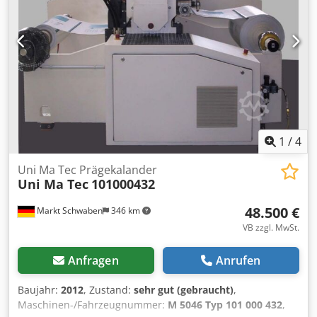
1
/
4
Uni Ma Tec Prägekalander
Uni Ma Tec
101000432
48.500 €
Markt Schwaben
346 km
VB zzgl. MwSt.
Anfragen
Anrufen
Baujahr:
2012
, Zustand:
sehr gut (gebraucht)
,
Maschinen-/Fahrzeugnummer:
M 5046 Typ 101 000 432
,