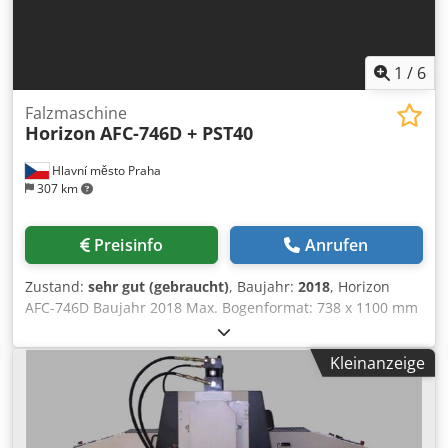
1
/
6
Falzmaschine
Horizon
AFC-746D + PST40
Hlavní město Praha
307 km
Preisinfo
Anrufen
Zustand:
sehr gut (gebraucht)
, Baujahr:
2018
, Horizon
AFC-746D Baujahr 2018 Max. Bogenformat: 738 x 1100 mm
Palettenanleger 6 Taschen + 1. Falzmesser + Tasche unter
dem Messer + 2. Falzmesser Bogengewichtbereich: 35 bis
Kleinanzeige
220 g/m² Zähler: 73 Mio. Horizon PST-40 Pressstapler
Dcsdjy D N Dmjpfx Afwek