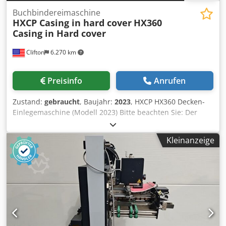
Buchbindereimaschine
HXCP Casing in hard cover
HX360
Casing in Hard cover
Clifton
6.270 km
Preisinfo
Anrufen
Zustand:
gebraucht
, Baujahr:
2023
, HXCP HX360 Decken-
Einlegemaschine (Modell 2023) Bitte beachten Sie: Der
Neupreis dieser Maschine liegt bei über 70.000 USD.
Verkaufspreis: 39.000 USD oder bestes Angebot für
Kleinanzeige
schnellen Verkauf. Dem Käufer obliegen Demontage und
Versand. Ein Link zu einem YouTube-Video ist in der
Anzeige enthalten. Zum Verkauf steht eine automatische
Decken-Einlegemaschine HXCP HX360, Baujahr 2023. Die
Maschine wurde 2023 neu gekauft und in unserer
Hardcover-Buchproduktion eingesetzt. Sie ist für das
automatische Einlegen von Hardcover-Büchern,
Notizbüchern, Journalen und ähnlichen Produkten