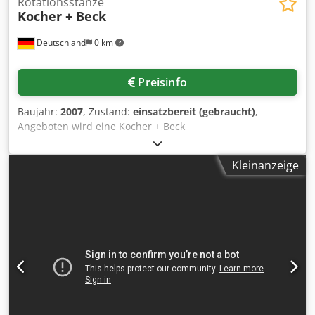
Rotationsstanze
Kocher + Beck
Deutschland
0 km
Preisinfo
Baujahr:
2007
, Zustand:
einsatzbereit (gebraucht)
,
Angeboten wird eine Kocher + Beck
Rotationsstanze/Rotationsstanztechnik, Bogen-
Stanzmaschine Bj 2007. Bogenformat X/Y ca.
Kleinanzeige
500mm/720mm, Materialdicke bis max. 0,5mm,
Stanzbreite max. 540mm, Abwicklung max. 732mm, axiale
Verstellung des Magnetzylinders: +/-7,5mm,
Maschinenmaße X/Y/Z: ca. 2100mm/1150mm/1500mm,
Gewicht: ca. 450kg. Besichtigung nach Absprache möglich.
Dsdpfx Afexy R E Uowsck