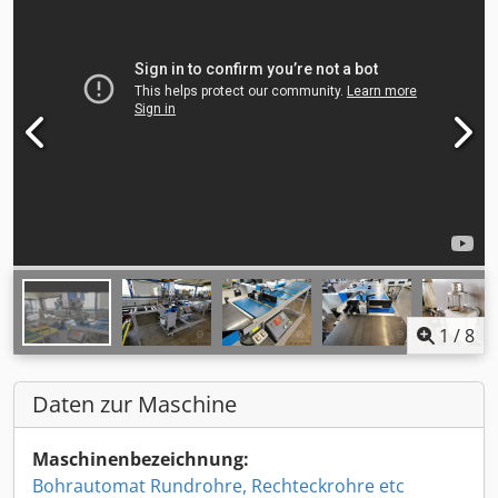
1
/
8
Daten zur Maschine
Maschinenbezeichnung:
Bohrautomat Rundrohre, Rechteckrohre etc