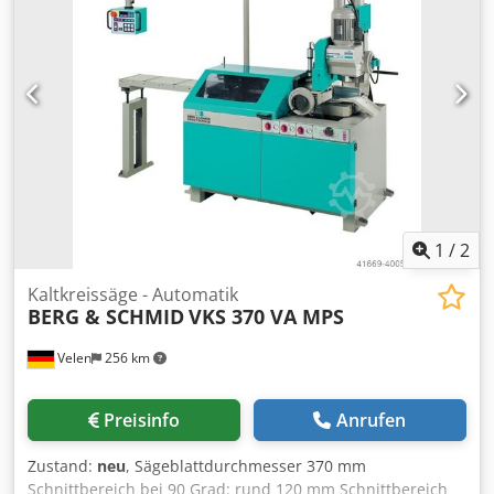
Anzahl der Bohreinheiten 1 vertikal Motorleistung 22 kW
Spindeldrehmoment 280 Nm Spindeldrehzahl 10-4000
U/min Automatischer Werkzeugwechsel (ATC) 16 Einheiten
Maximales Materialgewicht 760 kg Max. Max.
Bohrkapazität (mm) Ø40 mm
1
/
2
Kaltkreissäge - Automatik
BERG & SCHMID
VKS 370 VA MPS
Velen
256 km
Preisinfo
Anrufen
Zustand:
neu
, Sägeblattdurchmesser 370 mm
Schnittbereich bei 90 Grad: rund 120 mm Schnittbereich