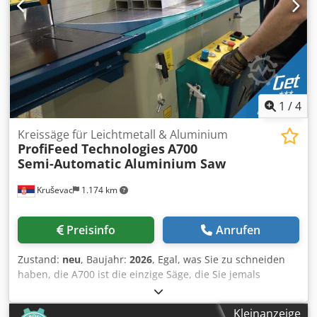
1
/
4
Kreissäge für Leichtmetall & Aluminium
ProfiFeed Technologies
A700
Semi-Automatic Aluminium Saw
Kruševac
1.174 km
Preisinfo
Anrufen
Zustand:
neu
, Baujahr:
2026
, Egal, was Sie zu schneiden
haben, die A700 ist die einzige Säge, die Sie jemals
brauchen werden. Mit der größten Kapazität in ihrer
Klasse und einem massiven Gehrungswinkelbereich von
Kleinanzeige