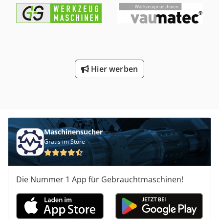
Wartungsanleitung Platzbedarf Schweißmaschine L x B x H
550 x 360 x 500 mm Codet Awm Depfx Alcjrf Platzbedarf
Kühlaggregat L x B x H 550 x 360 x 550 mm Gewicht
Schweißmaschine 45 kg Gewicht Kühlaggregat 25 kg guter
Zustand ohne Zubehör Preisangabe gilt für ein Set
bestehend aus 1x Stromquelle und 1x Wasserkühler.
Hier werben
Maschinensucher
Gratis im Store
Die Nummer 1 App für Gebrauchtmaschinen!