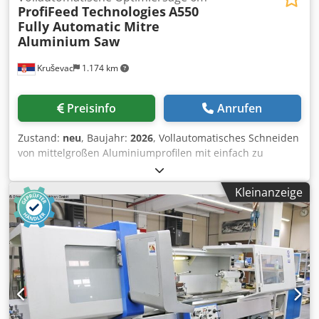
ProfiFeed Technologies
A550
Fully Automatic Mitre
Aluminium Saw
Kruševac
1.174 km
Preisinfo
Anrufen
Zustand:
neu
, Baujahr:
2026
, Vollautomatisches Schneiden
von mittelgroßen Aluminiumprofilen mit einfach zu
bedienender Automatisierung. Legen Sie ein beliebiges
Aluminiumprofil ab, die Maschine erkennt es automatisch
Kleinanzeige
und schneidet es mit hochpräziser servomotorischer
Materialpositionierung in Aufträge. Excel-Auftragslisten
WIFI-Eingabe für die rationelle Eingabe von großen
Zuschnittlisten. Ein Lasersensor misst die Länge jedes
Aluminiumstücks, das Sie zum Schneiden auflegen,
unabhängig von seiner Länge. Unser leistungsstarker
Optimierungsalgorithmus errechnet im Handumdrehen
die beste Reihenfolge der Teile, um möglichst wenig Abfall
zu produzieren. Die Maschine schneidet die berechnete