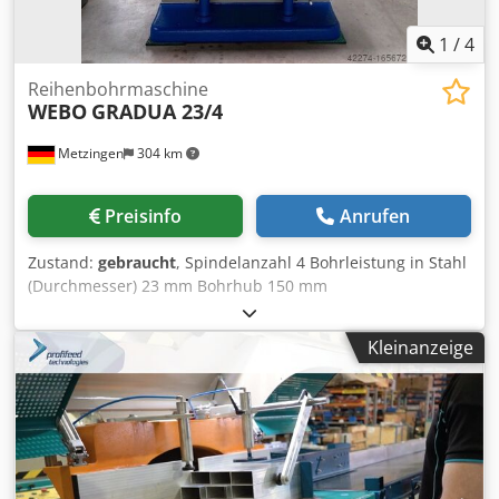
1
/
4
Reihenbohrmaschine
WEBO
GRADUA 23/4
Metzingen
304 km
Preisinfo
Anrufen
Zustand:
gebraucht
, Spindelanzahl 4 Bohrleistung in Stahl
(Durchmesser) 23 mm Bohrhub 150 mm
Gesamtleistungsbedarf kW Maschinengewicht ca. t
Raumbedarf ca. m Crsdpfx Aot Hw U Nelcjf
Kleinanzeige