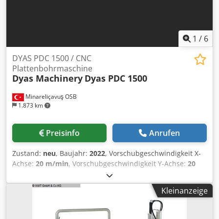
1
/
6
DYAS PDC 1500 / CNC
Plattenbohrmaschine
Dyas Machinery
Dyas PDC 1500
Minareliçavuş OSB
1.873 km
Preisinfo
Anrufen
Zustand:
neu
, Baujahr:
2022
, Vorschubgeschwindigkeit X-
Achse:
20 m/min
, Vorschubgeschwindigkeit Y-Achse:
20
m/min
, Vorschubgeschwindigkeit Z-Achse:
15 m/min
,
Gesamtgewicht:
7.400 kg
, Spindeldrehzahl (min.):
4.000
Kleinanzeige
U/min
, Spindeldrehzahl (max.):
10 U/min
, Verfahrweg Y-
Achse:
1.500 mm
, Leistung:
22 kW (29,91 PS)
, DYAS
Plattenbohrzentrum - DYAS PDC-1500 Cjdpjgbfaxefx Alcsrf