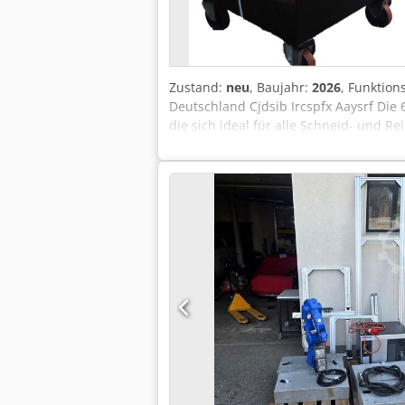
Zustand:
neu
, Baujahr:
2026
, Funktion
Deutschland Cjdsib Ircspfx Aaysrf Die 
die sich ideal für alle Schneid- und R
beträgt bis zu 63 mm, 2.5″ Zoll Bausta
Autokühlern bekannt. Sie wurde auf W
größerer Teile wie Autokühler wünsch
Material während des Schneidevorgang
Sicherheit des Bedieners erhöht. Das 
losgelassen wird, kehren die Schneidkl
indem der Fußdruck auf dem Pedal beib
werden.