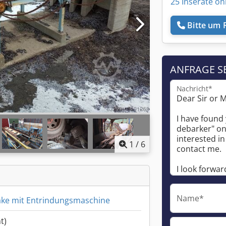
25 Inserate on
Bitte um 
ANFRAGE S
Nachricht*
1
/
6
Name*
ake mit Entrindungsmaschine
t)