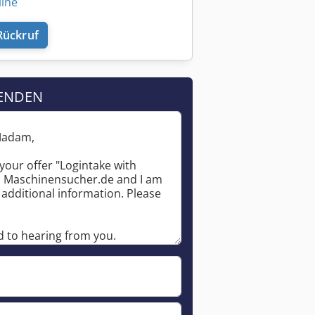
line
Rückruf
ENDEN