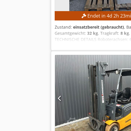
Endet in
4
d
2
h
23
m
Zustand:
einsatzbereit (gebraucht)
, B
Gesamtgewicht:
32 kg
, Tragkraft:
8 kg
TECHNISCHE DETAILS Roboterachsen: 6
Hersteller Teach-Pendant: Yaskawa St
15 A Kurzschlussstrom: 2,5 kA Netzt
Yaskawa YRC1000 Robotersteuerung