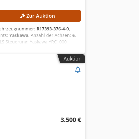
Zur Auktion
/Fahrzeugnummer:
R17393-376-4-0
,
ants:
Yaskawa
, Anzahl der Achsen:
6
,
ILS Steuerung: Yaskawa YRC1000
15 A Max. Geräteüberstromschutzstrom:
oboterarm Crsdjzmwafspfx Aayef
Auktion
3.500 €