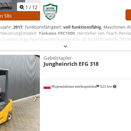
1
/
12
in
57
s
aujahr:
2017
, Funktionsfähigkeit:
voll funktionsfähig
, Maschinen-
, Steuerungsmodell:
Yaskawa YRC1000
, Hersteller von Teach-Pend
 Traglast: 8 kg Eigengewicht Roboterarm: 32 kg MASCHINEN-DETA
romversorgung: 3 Phasen AC 380–440 V, 50/60 Hz Eingangsstrom: 
eiltyp: ERAR-1000-06VX8-E10 AUSSTATTUNG Yaskawa Motoman GP8 R
Gabelstapler
Jungheinrich
EFG 318
Województwo wielkopolskie
523 km