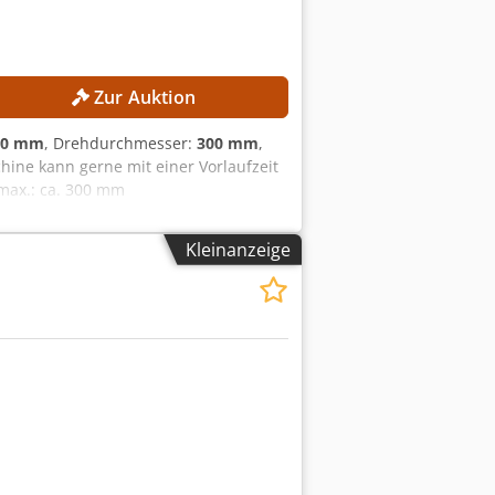
Zur Auktion
00 mm
, Drehdurchmesser:
300 mm
,
chine kann gerne mit einer Vorlaufzeit
max.: ca. 300 mm
12 Stationen MASCHINEN-DETAILS
 4.300 h Spannung: AC 380 V (mit oder
Kleinanzeige
chlusskapazität: 10 kA Leistung des
ngsstarke Hauptspindel Robuste
uweise mit geringem Platzbedarf
nische Dokumentation