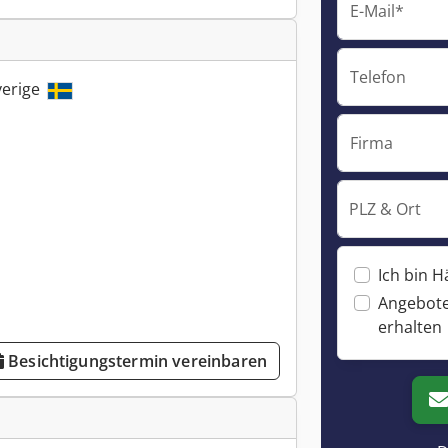
E-Mail*
Telefon
verige
Firma
PLZ & Ort
Ich bin H
Angebote
erhalten
Besichtigungstermin vereinbaren