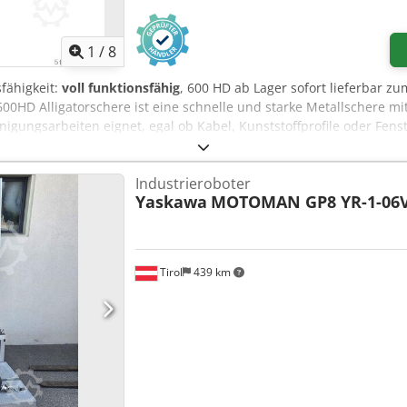
1
/
8
sfähigkeit:
voll funktionsfähig
, 600 HD ab Lager sofort lieferbar 
600HD Alligatorschere ist eine schnelle und starke Metallschere mi
einigungsarbeiten eignet, egal ob Kabel, Kunststoffprofile oder Fen
hl Rundstahl. Die Alligatorschere 600HD ist wahrscheinlich am bes
unsch von Kunden entwickelt und gebaut, die eine Schere mit ein
Industrieroboter
ten, die sie in einem Durchgang durchschneidet. Die automatische
Yaskawa
MOTOMAN GP8 YR-1-06V
s an Ort und Stelle und verhindert den Rückschlag, was die Verar
öffnen und schließen der Backen wird über ein bewegliches Fußpe
ingen in die offene Position zurück. Es kann jedoch ein kontinuier
ehalten wird. Die 600HD kann mit einem Elektromotor oder mit ei
Tirol
439 km