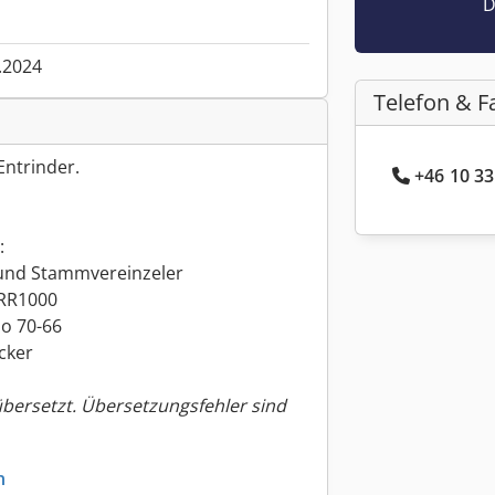
D
.2024
Telefon & F
Entrinder.
+46 10 33
:
und Stammvereinzeler
 RR1000
o 70-66
cker
übersetzt. Übersetzungsfehler sind
n