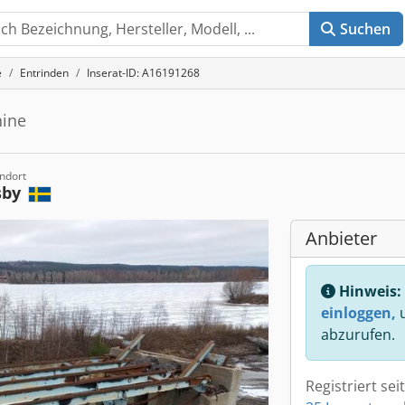
Suchen
e
Entrinden
Inserat-ID: A16191268
hine
ndort
sby
Anbieter
Hinweis:
einloggen,
u
abzurufen.
Registriert sei