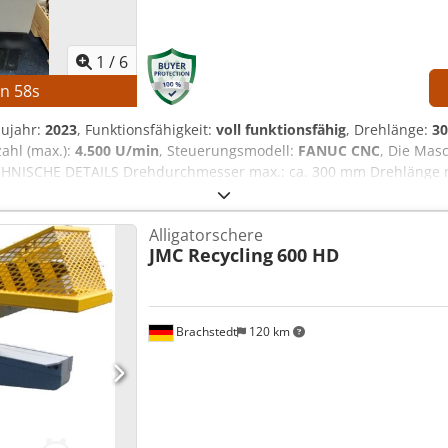
1
/
6
in
57
s
aujahr:
2023
, Funktionsfähigkeit:
voll funktionsfähig
, Drehlänge:
3
ahl (max.):
4.500 U/min
, Steuerungsmodell:
FANUC CNC
, Die Mas
ECHNISCHE DETAILS Drehdurchmesser max.: ca. 300 mm Drehlänge 
mm Hauptspindeldrehzahl max.: 4.500 U/min Werkzeugrevolver: 
: ca. 2.200 kg Betriebsstunden: ca. 6.458 h Spindelstunden: ca.
Alligatorschere
97 kVA Volllaststrom: 22,74 A Unterbrechungskapazität: 5 kA Kurzs
JMC Recycling
600 HD
W AUSSTATTUNG technische Unterlagen Crjdeznb Ntspfx Aayof Leistu
ltigkeit Werkzeugrevolver mit schneller Indexierung Kompakte Ba
ohe Zuverlässigkeit Geringer Wartungsaufwand Vollständige tech
Brachstedt
120 km