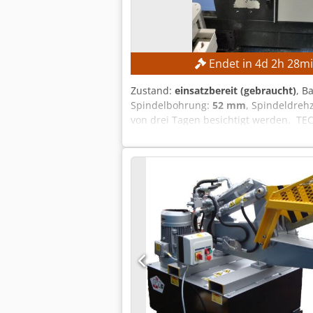
Endet in
4
d
2
h
28
m
Zustand:
einsatzbereit (gebraucht)
, B
Spindelbohrung:
52 mm
, Spindeldrehz
von drei Tagen besichtigt werden. T
Spindelbohrungsdurchmesser: ca. 52 
Steuerung: FANUC CNC Maschinengewicht
ohne Transformator) Nennleistung: 14,
Elektromotors laut Hersteller: 7,5 k
Maschinenkonstruktion für hohe Maßha
Bedienerfreundliche CNC-Steuerung H