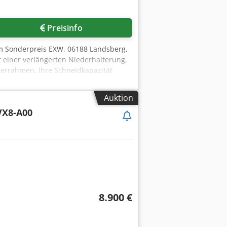
Preisinfo
zum Sonderpreis EXW, 06188 Landsberg,
t einer verlängerten Niederhalterung,
sterrahmen. Ihre Schneidkapazität
ten für die Bearbeitung von
er längeren Klinge zum schneiden
Auktion
 Niederhalterklammer hält das
X8-A00
beitung beschleunigt und die
dal gesteuert. Sobald das Fußpedal
licher Schneidvorgang erzielt werden,
nem 2-Zylinder-Dieselmotor geliefert
8.900 €