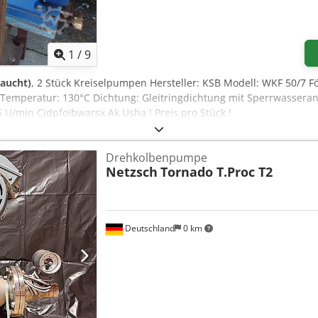
1
/
9
raucht)
, 2 Stück Kreiselpumpen Hersteller: KSB Modell: WKF 50/7 Fö
 Temperatur: 130°C Dichtung: Gleitringdichtung mit Sperrwassera
 U/min Cjdpfoibwarsx Ak Usha ! Preis pro Stück !
Drehkolbenpumpe
Netzsch
Tornado T.Proc T2
Deutschland
0 km