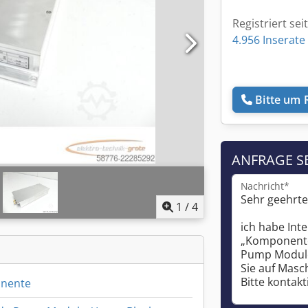
Registriert sei
4.956 Inserate
Bitte um 
ANFRAGE S
Nachricht*
1
/
4
nente