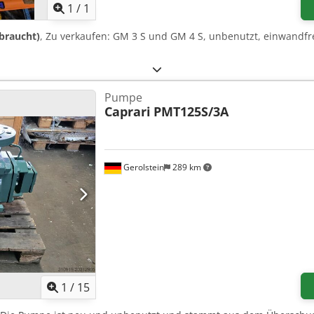
1
/
1
braucht)
, Zu verkaufen: GM 3 S und GM 4 S, unbenutzt, einwandfre
Pumpe
Caprari
PMT125S/3A
Gerolstein
289 km
1
/
15