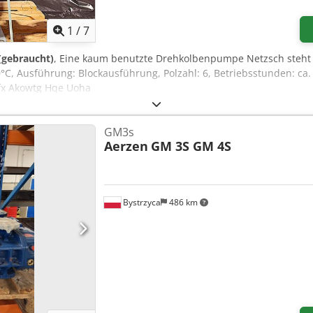
1
/
7
 (gebraucht)
, Eine kaum benutzte Drehkolbenpumpe Netzsch steht
°C, Ausführung: Blockausführung, Polzahl: 6, Betriebsstunden: ca
pfx Akowtg Hqe Uoha
GM3s
Aerzen
GM 3S GM 4S
Bystrzyca
486 km
Mehr Bilder anfragen