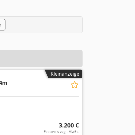
n
Kleinanzeige
14m
3.200 €
Festpreis zzgl. MwSt.