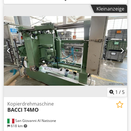
Schleiftisch- Programm. Er ist zertifiziert nach GS-HO-11
Kleinanzeige
und traegt das Siegel „Holzstaubgeprueft nach BGI 739-1"
IHRE VORTEILE Zugaenglich von 4 Seiten Mit bis zu 150kg
belastbar Manuelle, werkzeuglose Hoehenverstellung mit
Skalierung Abgesetzte Laengsseiten zum Kantenschleifen
Werkstueckschonender Buchenholzrost (abnehmbar)
Trichterfoermige Luftfuehrung zum Absaugstutzen
TECHNISCHE DATEN AST 1.5 BASIC Ansaugstutzen 140 /
160mm Benoetigte Absaugleistung 1.500m³/h Unterdruck
am Stutzen bei 22 m/s 1.000Pa bei DN140mm 700Pa bei
DN160mm Arbeitshoehe einstellbar von 735-1.015mm
Arbeitsflaeche (BxL) 946x1.500mm Masse (BxL)
1.000x1.600mm Dksdpfx Aisdqzhbeasr Gewicht ca. 73 kg
1
/
5
Kopierdrehmaschine
BACCI
T4MO
San Giovanni Al Natisone
618 km