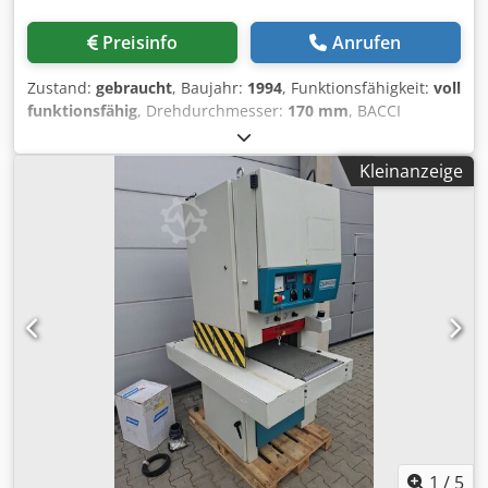
Preisinfo
Anrufen
Zustand:
gebraucht
, Baujahr:
1994
, Funktionsfähigkeit:
voll
funktionsfähig
, Drehdurchmesser:
170 mm
, BACCI
KOPIERDREHMASCHINE MOD. T4MO - Max.
Arbeitsdurchmesser: 170 mm - Max. Arbeitslänge: 1000
Kleinanzeige
mm Dksdpfx Asx Rw Iyjiaer - 4 Spindeln (2 rechts, 2 links) -
Längsschleifeinheit - Becherdurchmesser: 35 mm -
Baujahr: 1994
1
/
5