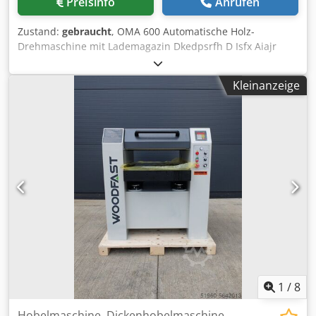
Preisinfo
Anrufen
Zustand:
gebraucht
, OMA 600 Automatische Holz-
Drehmaschine mit Lademagazin Dkedpsrfh D Isfx Aiajr
Abmessungen: 170 x 110 x 190 cm Ungefähres Gewicht:
1.500 kg
Kleinanzeige
1
/
8
Hobelmaschine, Dickenhobelmaschine