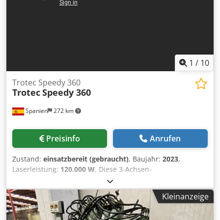
1
/
10
Trotec Speedy 360
Trotec
Speedy 360
Spanien
272 km
Preisinfo
Anrufen
Zustand:
einsatzbereit (gebraucht)
, Baujahr:
2023
,
Laserleistung:
120.000 W
, Diese 3-Achsen-
Lasergraviermaschine Trotec Speedy 360 wurde im Jahr
2023 hergestellt. Sie verfügt über einen CO₂-Laser mit
Kleinanzeige
einem Leistungsbereich von 30-120 W und einem
Arbeitsbereich von 610 x 305 mm. Sie kann Materialien mit