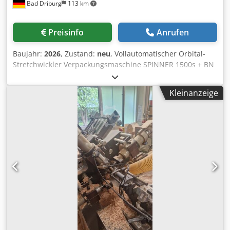
Bad Driburg
113 km
Preisinfo
Anrufen
Baujahr:
2026
, Zustand:
neu
, Vollautomatischer Orbital-
Stretchwickler Verpackungsmaschine SPINNER 1500s + BN
Anwendung: Verpackung, Gruppierung und den Schutz
von langen oder sperrigen Produkte wie Möbel, Türen,
Kleinanzeige
Holzplatten, etc. Bedienerseite: - in Durchlaufrichtung
Rechts Allgemeine technische Daten: -
Hauptmotorleistung: 2,2 kW - Max. Ring Drehzahl: 50 rpm -
Min. Ring-Geschwindigkeit: 10 rpm - Elektronische
Steuerungskomponenten: Siemens, Schneider, LS -
Gesamtgewicht: 1600 kg Standard-Ausrüstungen: -
Angetriebenes Förderband (Ein- und Auslauf) zur
automatischen Produkt Speisung - Verstellbare Ring
Drehzahl - Verstellbare Stretch Spannung mit einer
mechanischen Bremsvorrichtung - Automatisches Stretch
Klammer- und Schneidsystem - Automatisches
Stretchhakensystem - Pneumatische Front und Rückseite
die während des Schneidvorgangs von oben drückt, um