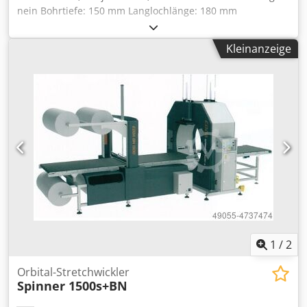
nein Bohrtiefe: 150 mm Langlochlänge: 180 mm
Höhenverstellweg: 145 mm Motorleistung: 1,5kW Drehzahl:
3000 U/min Absauganschluss: 100 mm Maschinenlänge:
Kleinanzeige
1280 mm Maschinenbreite: 960 mm Gewicht: 240 kg
Dsdpfsgq Un Ajx Aiaokr
1
/
2
Orbital-Stretchwickler
Spinner 1500s+BN