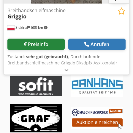
Breitbandschleifmaschine
Griggio
Sidzina
680 km
Preisinfo
Anrufen
Zustand:
sehr gut (gebraucht)
, Durchlaufende
Breitbandschleifmaschine Griggio Dksdpfx Asxixxnoiajr
Kombi-Aggregat mit Schleifschuh, gummierter
Kalibrierwalze. Oszillation über Lichtschranke, elektrischer
Tischhub. Abmessungen: Länge 140 cm, Breite 100 cm,
Höhe 210 cm Die Maschine ist in sehr gutem Zustand.