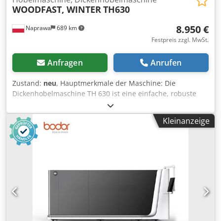
WOODFAST, WINTER
TH630
8.950 €
Naprawa
689 km
Festpreis zzgl. MwSt.
Anfragen
Anrufen
Zustand:
neu
, Hauptmerkmale der Maschine: Die
Dickenhobelmaschine TH 630 ist eine einfache, robuste
Konstruktion für den täglichen Einsatz in der Werkstatt,
mit einer Hobelwellenbreite von 630 mm. Sie verfügt über
Kleinanzeige
einen großen, massiven, verrippten Gusseisentisch, der
jegliche Vibration während des Betriebs verhindert. Die
Maschine verfügt über einen extrem leistungsstarken
Motor, der die Messerköpfe (gekerbte Messer) antreibt, die
das Hobeln der schwierigsten Holzteile zu einer leichten
Aufgabe machen. Jedes Messer kann leicht ausgetauscht
werden, wenn es abgenutzt oder beschädigt ist. Die
Bewegung des Tisches nach oben und unten erfolgt
automatisch, sobald die richtigen Maße eingegeben
wurden. Die Summe dieser vielen Vorteile ermöglicht sehr