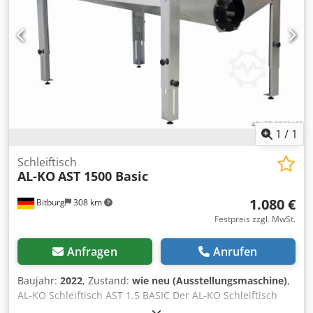
Aktive Anti-Kollisions-Funktion Reduziert effektiv die
Beschädigungsrate von Laserköpfen und hilft Ihnen,
Wartungskosten zu sparen. 3. Gusseisenbett Mit guter
Stoßdämpfung, Gusseisen Bett behält seine Form den
ganzen Weg mit der optimalen mechanischen Eigenschaft.
1
/
1
Schleiftisch
AL-KO
AST 1500 Basic
1.080 €
Bitburg
308 km
Festpreis zzgl. MwSt.
Anfragen
Anrufen
Baujahr:
2022
, Zustand:
wie neu (Ausstellungsmaschine)
,
AL-KO Schleiftisch AST 1.5 BASIC Der AL-KO Schleiftisch
AST 1.5 BASIC ist das Einstiegsmodell beim AL-KO