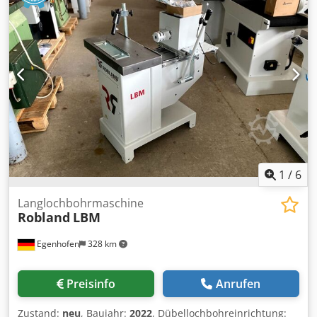
1
/
6
Langlochbohrmaschine
Robland
LBM
Egenhofen
328 km
Preisinfo
Anrufen
Zustand:
neu
, Baujahr:
2022
, Dübellochbohreinrichtung: