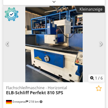
MODUL Modell: ZFWZ 6300x40/1 Baujahr: 1970 Max.
Werkstückdurchmesser: 7.100 mm Zahnbreite: 1.500 mm
Kleinanzeige
Max. Modul: 45 Tischdurchmesser: 5.300 mm Fräser-Ø x
Breite: 400x500 mm Max. Schrägungswinkel: 45°
Fräserdurchmesser: 500 mm Fräserdrehzahlen: 9–63
U/min Gesamtanschlusswert: 47 kW Codpfx Anoxln Iwstorf
Maschinengewicht: 160 t Ausstattung: Standard-
Wälzfräskopf, tangentialer Fräskopf,
Innenbearbeitungskopf, Wechselrädersatz, Stützen. Video
verfügbar.
1
/
6
Flachschleifmaschine - Horizontal
ELB-Schliff
Perfekt 810 SPS
Ennepetal
218 km