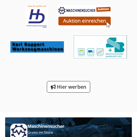
Salzenthärtung sowie mit GIO Modul oder komplett ohne
Enthärtung. Teilen Sie uns mit, wie wir Ihr Paket
zusammenstellen sollen. Der Preis ist ein Grundpreis je
nach Ausstattung, fordern Sie Ihr individuelles Angebot
an! Mit 6 Monaten Ersatzteilgarantie. Es erfolgte immer
eine präventive Wartung mit dem Austausch einiger
Verschleißteile. Besichtigung und Testlauf vor Ort möglich
und erwünscht. Technische Daten: Leistung bis zu
60/40/17 Körbe (entspricht ca. 1080/720/306 Teller oder
z.B. 2160/1440/612 Gläser) pro Stunde X20gnttdo
Programmlaufzeiten: 60/90/210 Sek Korbmaß in mm: 500 x
500 Einschubhöhe: 440 mm Tankinhalt: 22 l
Wasserverbrauch pro Korb: 2,6 l Tankheizung:1,3 kW
Boiler: 7,5 kW (Kaltwasser) Boiler: 9,0 kW (Warmwasser)
Hier werben
Material: Edelstahl Anschlußwert: 400 V / 11,2 kW (Kaltw.),
9,7 (Warmw.) Abmessungen: B 635 x T 750 x H 1470/2050
mm Elektro-Installation: Elektroanschluss: Drehstrom 3
NPE, 400 V, 50 Hz. Die Schaltung entspricht den
Bestimmungen des VDE Wasser-Installation: Die
Spülmaschinen können ohne Zwischenschaltung von
Maschinensucher
Sicherheitsarmaturen an das Frischwassernetz
Gratis im Store
angeschlossen werden. Mindestfließdruck 0,6 bar,