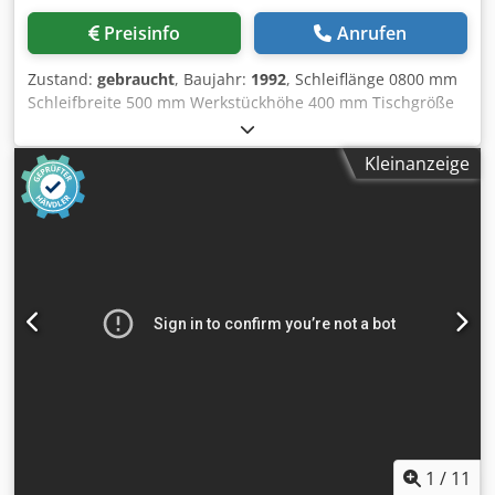
Preisinfo
Anrufen
Zustand:
gebraucht
, Baujahr:
1992
, Schleiflänge 0800 mm
Schleifbreite 500 mm Werkstückhöhe 400 mm Tischgröße
800 x 400 mm Tischgeschwindigkeit 1 - 25 m/min
Quervorschub automatisch 0 - 60 mm/Hub Crodpfxswgnz
Kleinanzeige
Ao Antsf Schleifscheibenabmessungen 400 x 100 x 127 mm
Schleifspindeldrehzahl 1400/2800 U/min
Gesamtleistungsbedarf 10 kW Spannung 380 V
Maschinengewicht ca. 6 t Maschine ist mit
Kühlmittelanlage, auto. Vertikalzustellung,
Abziehvorrichtung und Steinaufnahmen. Steuerung ist
altersbedingt unzuverlässig !
1
/
11