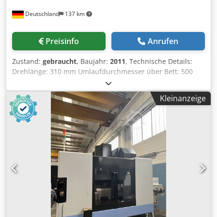
Deutschland
137 km
Preisinfo
Anrufen
Zustand:
gebraucht
, Baujahr:
2011
, Technische Details:
Drehlänge: 310 mm Umlaufdurchmesser über Bett: 500
mm Umlaufdurchmesser über Bettschlitten: 290 mm
Spitzenweite: 500 mm x-Achse: 190 mm z-Achse: z1: 335 /
Kleinanzeige
z3: 370 mm y-Achse: 80 mm Drehzahl: 6000 U/min
Steuerung: Heidenhain CNC Pilot 4290 Spindelbohrung: 73
mm Stangendurchmesser: 50 mm Werkzeugrevolver -
Anzahl Stationen: 12 Werkzeugaufnahme: VDI 30 mm
Eilgang X + Z - Achsen: 30 m/min Betriebsstunden
Einschaltstunden: 36443 h Betriebsstunden Spindel: 8545
h Schnittstelle: ja Gesamtleistungsbedarf: 20 kVA kW
Abmessungen Späneförderer LxBxH: 3,2 x 0,45 x 1,5 CNC
Schrägbettdrehmaschine Mit ein 3-Backenfutter Ø 160mm
mit passenden Flansch (Drehzahl max. 4500 U/min.) und
zusätzlich 2 Sätze Ersatzbacken. Revolverkopf für 12 Tools
alle mit Werkzeugantrieb; Scheibenrevolver Sauter (C-