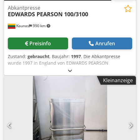
Abkantpresse
EDWARDS PEARSON
100/3100
Kaunas
990 km
Preisinfo
Anrufen
Zustand:
gebraucht
, Baujahr:
1997
, Die Abkantpresse
wurde 1997 in England von EDWARDS PEARSON
hergestellt. Die Abkantpresse ist in gutem Zustand, wird
mit Werkzeug verkauft. Immer pünktlich gewartet und
Kleinanzeige
gepflegt. Die Werkzeugmaschinen sind angeschlossen und
können getestet und inspiziert werden. Spezifikation:
Modell: EDWARDS PEARSON 100/3100 PR6 Baujahr: 1997
Arbeitslänge: 3 100 mm Biegeleistung: 100 T Verfahrweg:
172 mm Abstand zwischen Tisch und Rahmen: 450 mm
Arbeitsgeschwindigkeit: 100 mm/s
Rücklaufgeschwindigkeit: 110 mm/s Achsen: automatisch
X1, X2, Y1, Y2, Z1, Z2, R Werkzeuge: Verfügbar Gewicht: 7 T
Sonstiges: Neuer Bildschirm vor kurzem ersetzt, Tastatur