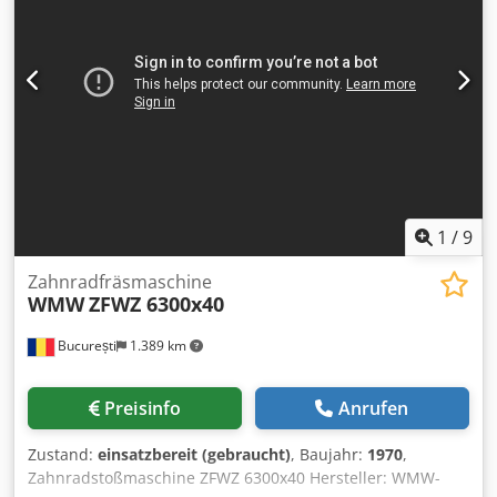
guten gebrauchten Zustand und kann nach
Terminvereinbarung unter Strom besichtigt werden.
Zubehör, abgebildete Werkzeuge und Spannmittel
gehören nur zum Lieferumfang wenn dies in den
Zusatzinformationen vermerkt ist. Aenderungen und
Irrtuemer in den technischen Daten und Angaben sowie
Zwischenverkauf vorbehalten!
1
/
9
Zahnradfräsmaschine
WMW
ZFWZ 6300x40
București
1.389 km
Preisinfo
Anrufen
Zustand:
einsatzbereit (gebraucht)
, Baujahr:
1970
,
Zahnradstoßmaschine ZFWZ 6300x40 Hersteller: WMW-