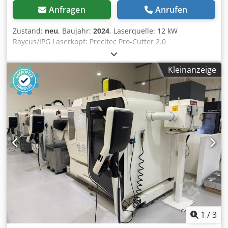
Anfragen
Anrufen
Zustand:
neu
, Baujahr:
2024
, Laserquelle: 12 kW
Raycus/IPG Laserkopf: Precitec Pro-Cutter 2.0
Kontrollsystem: FSCUT 8000 Effektiver Arbeitsbereich:
1520x3050 mm Max. Positioniergeschwindigkeit: 120
Kleinanzeige
m/min Max. Beschleunigung: 1,5 m/s²
Positioniergenauigkeit: 0,02 mm/m
Wiederholungsgenauigkiet: 0,03 mm/m Max.
Tischbeladung: 1500 kg Cjdpfxoi Ar Rue Antjrf
1
/
3