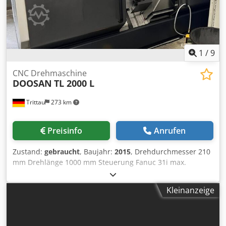
1
/
9
CNC Drehmaschine
DOOSAN
TL 2000 L
Trittau
273 km
Preisinfo
Anrufen
Zustand:
gebraucht
, Baujahr:
2015
, Drehdurchmesser 210
mm Drehlänge 1000 mm Steuerung Fanuc 31i max.
Drehzahl 5.000 min/-1 Antriebsleistung - Hauptspindel 15
kW Max. Drehmoment 476 Nm Cjdpexq R Evsfx Anterf
Kleinanzeige
Stangendurchlass 65 mm x-Achse 250 mm z-Achse 1050
mm x2-Achse 150 mm z2-Achse 1030 mm Spindelstunden
ca. 700 h Zubehör: Lünette, Späneförderer Die Maschine
befindet sich unserer Einschätzung nach in einem sehr