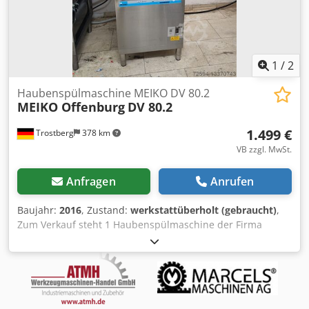
für die Benutzerfreundlichkeit angebracht. Cjdjrfx Utspfx
Antjrf Wenn Sie weitere Fragen haben, werden wir gerne
zu beantworten.
1
/
2
Haubenspülmaschine MEIKO DV 80.2
MEIKO Offenburg
DV 80.2
1.499 €
Trostberg
378 km
VB zzgl. MwSt.
Anfragen
Anrufen
Baujahr:
2016
, Zustand:
werkstattüberholt (gebraucht)
,
Zum Verkauf steht 1 Haubenspülmaschine der Firma
Meiko mit der Modellbezeichnung DV 80.2 mit dem
Baujahr 2015/16. Zustand gut, liefen teilweise mit
Weichwasser. Ohne Dosieranlage! Es handelt sich bei
diesen Maschinen um ehemalige Leasinggeräte. Es gibt
verschiedene Ausstattungen, u. Umständen mit interner