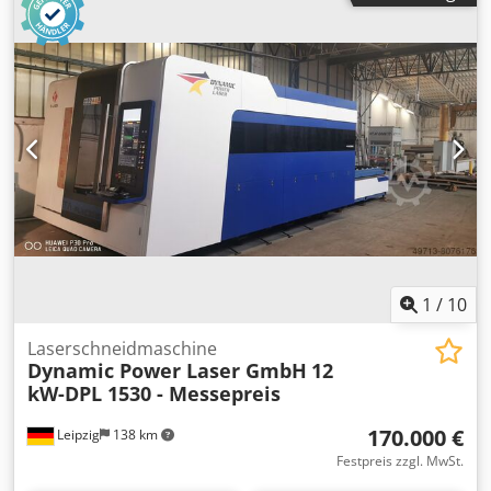
Zubehöre): 1 - Drall Winkel: 0 – 90 [°] - Fräswerkzeug maxi
Durchmesser: 50 [mm] - 11 Fräswerkzeug normaler
Geschwindigkeiten - Geschwndigkeit normale Maschine:
226-2100 [U/min] - Leistung: 1.5 [kW] - Netto Gewicht: 1035
[kg]. Csdpfx Asuhbplonterf ZUBEHÖR - Mit Stück Lader
1
/
10
Laserschneidmaschine
Dynamic Power Laser GmbH
12
kW-DPL 1530 - Messepreis
170.000 €
Leipzig
138 km
Festpreis zzgl. MwSt.