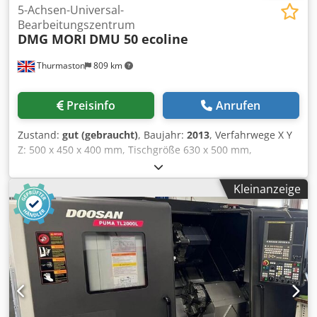
5-Achsen-Universal-
Bearbeitungszentrum
DMG MORI
DMU 50 ecoline
Thurmaston
809 km
Preisinfo
Anrufen
Zustand:
gut (gebraucht)
, Baujahr:
2013
, Verfahrwege X Y
Z: 500 x 450 x 400 mm, Tischgröße 630 x 500 mm,
Tischbelastung 200 kg, B-Achse -5/+110 Grad, C-Achse 360°
(0,001 Grad), Spindeldrehzahl 12.000 U/min,
Kleinanzeige
Spindelaufnahme ISO 40, 30-fach Werkzeugwechsler,
Siemens 840D Steuerung, Späneförderer. Cjdpfx
Anszicmpjtjrf